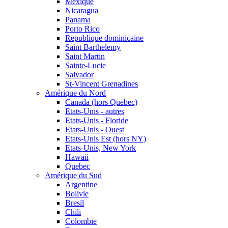
Mexique
Nicaragua
Panama
Porto Rico
Republique dominicaine
Saint Barthelemy
Saint Martin
Sainte-Lucie
Salvador
St-Vincent Grenadines
Amérique du Nord
Canada (hors Quebec)
Etats-Unis - autres
Etats-Unis - Floride
Etats-Unis - Ouest
Etats-Unis Est (hors NY)
Etats-Unis, New York
Hawaii
Quebec
Amérique du Sud
Argentine
Bolivie
Bresil
Chili
Colombie