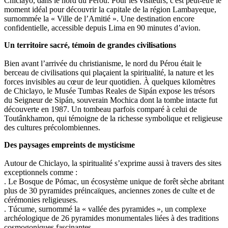
Chiclayo, dans le nord du Pérou. Pour les visiteurs, c'est peut-être le
moment idéal pour découvrir la capitale de la région Lambayeque,
surnommée la « Ville de l’Amitié ». Une destination encore
confidentielle, accessible depuis Lima en 90 minutes d’avion.
Un territoire sacré, témoin de grandes civilisations
Bien avant l’arrivée du christianisme, le nord du Pérou était le
berceau de civilisations qui plaçaient la spiritualité, la nature et les
forces invisibles au cœur de leur quotidien. À quelques kilomètres
de Chiclayo, le Musée Tumbas Reales de Sipán expose les trésors
du Seigneur de Sipán, souverain Mochica dont la tombe intacte fut
découverte en 1987. Un tombeau parfois comparé à celui de
Toutânkhamon, qui témoigne de la richesse symbolique et religieuse
des cultures précolombiennes.
Des paysages empreints de mysticisme
Autour de Chiclayo, la spiritualité s’exprime aussi à travers des sites
exceptionnels comme :
. Le Bosque de Pómac, un écosystème unique de forêt sèche abritant
plus de 30 pyramides préincaïques, anciennes zones de culte et de
cérémonies religieuses.
. Túcume, surnommé la « vallée des pyramides », un complexe
archéologique de 26 pyramides monumentales liées à des traditions
cosmogoniques fascinantes.