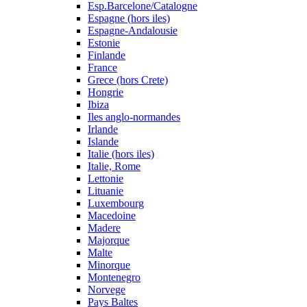
Esp.Barcelone/Catalogne
Espagne (hors iles)
Espagne-Andalousie
Estonie
Finlande
France
Grece (hors Crete)
Hongrie
Ibiza
Iles anglo-normandes
Irlande
Islande
Italie (hors iles)
Italie, Rome
Lettonie
Lituanie
Luxembourg
Macedoine
Madere
Majorque
Malte
Minorque
Montenegro
Norvege
Pays Baltes