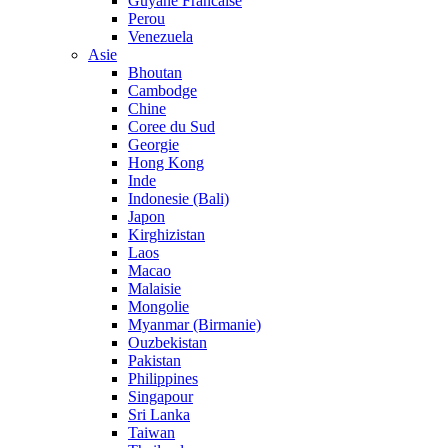
Guyane Francaise
Perou
Venezuela
Asie
Bhoutan
Cambodge
Chine
Coree du Sud
Georgie
Hong Kong
Inde
Indonesie (Bali)
Japon
Kirghizistan
Laos
Macao
Malaisie
Mongolie
Myanmar (Birmanie)
Ouzbekistan
Pakistan
Philippines
Singapour
Sri Lanka
Taiwan