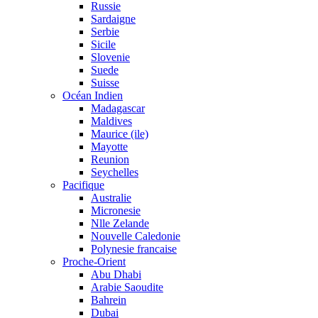
Russie
Sardaigne
Serbie
Sicile
Slovenie
Suede
Suisse
Océan Indien
Madagascar
Maldives
Maurice (ile)
Mayotte
Reunion
Seychelles
Pacifique
Australie
Micronesie
Nlle Zelande
Nouvelle Caledonie
Polynesie francaise
Proche-Orient
Abu Dhabi
Arabie Saoudite
Bahrein
Dubai