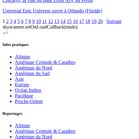
Chiclayo, la ville du pape Léon XIV au Pérou
Universal Epic Universe ouvre à Orlando (Floride)
1
2
3
4
5
6
7
8
9
10
11
12
13
14
15
16
17
18
19
20
Suivant
skyscanner.setOnLoadCallback(main);
-->
Infos pratiques
Afrique
Amérique Centrale & Caraïbes
Amérique du Nord
Amérique du Sud
Asie
Europe
Océan Indien
Pacifique
Proche-Orient
Reportages
Afrique
Amérique Centrale & Caraïbes
Amérique du Nord