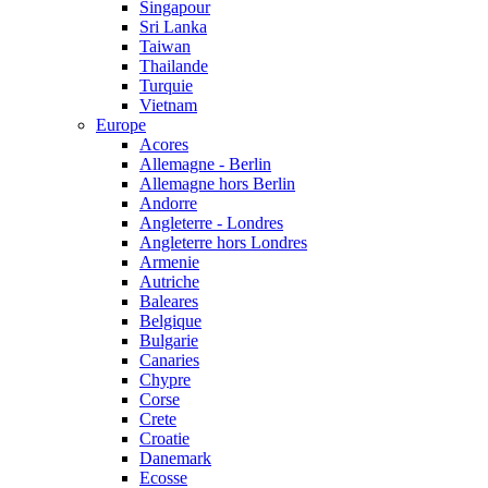
Singapour
Sri Lanka
Taiwan
Thailande
Turquie
Vietnam
Europe
Acores
Allemagne - Berlin
Allemagne hors Berlin
Andorre
Angleterre - Londres
Angleterre hors Londres
Armenie
Autriche
Baleares
Belgique
Bulgarie
Canaries
Chypre
Corse
Crete
Croatie
Danemark
Ecosse