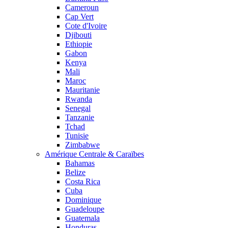
Cameroun
Cap Vert
Cote d'Ivoire
Djibouti
Ethiopie
Gabon
Kenya
Mali
Maroc
Mauritanie
Rwanda
Senegal
Tanzanie
Tchad
Tunisie
Zimbabwe
Amérique Centrale & Caraïbes
Bahamas
Belize
Costa Rica
Cuba
Dominique
Guadeloupe
Guatemala
Honduras