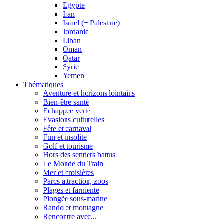
Egypte
Iran
Israel (+ Palestine)
Jordanie
Liban
Oman
Qatar
Syrie
Yemen
Thématiques
Aventure et horizons lointains
Bien-être santé
Echappee verte
Evasions culturelles
Fête et carnaval
Fun et insolite
Golf et tourisme
Hors des sentiers battus
Le Monde du Train
Mer et croisières
Parcs attraction, zoos
Plages et farniente
Plongée sous-marine
Rando et montagne
Rencontre avec...