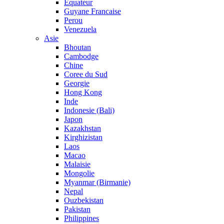
Equateur
Guyane Francaise
Perou
Venezuela
Asie
Bhoutan
Cambodge
Chine
Coree du Sud
Georgie
Hong Kong
Inde
Indonesie (Bali)
Japon
Kazakhstan
Kirghizistan
Laos
Macao
Malaisie
Mongolie
Myanmar (Birmanie)
Nepal
Ouzbekistan
Pakistan
Philippines