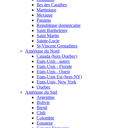
Iles des Caraibes
Martinique
Mexique
Panama
Republique dominicaine
Saint Barthelemy
Saint Martin
Sainte-Lucie
St-Vincent Grenadines
Amérique du Nord
Canada (hors Quebec)
Etats-Unis - autres
Etats-Unis - Floride
Etats-Unis - Ouest
Etats-Unis Est (hors NY)
Etats-Unis, New York
Quebec
Amérique du Sud
Argentine
Bolivie
Bresil
Chili
Colombie
Equateur