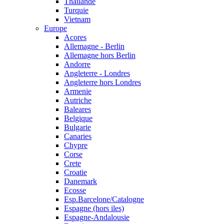
Thailande
Turquie
Vietnam
Europe
Acores
Allemagne - Berlin
Allemagne hors Berlin
Andorre
Angleterre - Londres
Angleterre hors Londres
Armenie
Autriche
Baleares
Belgique
Bulgarie
Canaries
Chypre
Corse
Crete
Croatie
Danemark
Ecosse
Esp.Barcelone/Catalogne
Espagne (hors iles)
Espagne-Andalousie