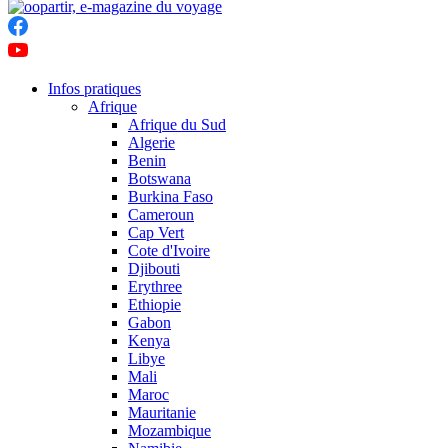
Infos pratiques
Afrique
Afrique du Sud
Algerie
Benin
Botswana
Burkina Faso
Cameroun
Cap Vert
Cote d'Ivoire
Djibouti
Erythree
Ethiopie
Gabon
Kenya
Libye
Mali
Maroc
Mauritanie
Mozambique