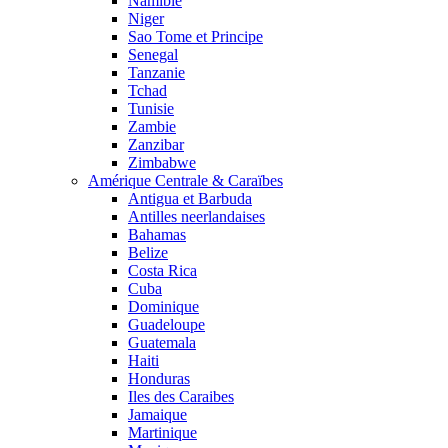
Namibie
Niger
Sao Tome et Principe
Senegal
Tanzanie
Tchad
Tunisie
Zambie
Zanzibar
Zimbabwe
Amérique Centrale & Caraïbes
Antigua et Barbuda
Antilles neerlandaises
Bahamas
Belize
Costa Rica
Cuba
Dominique
Guadeloupe
Guatemala
Haiti
Honduras
Iles des Caraibes
Jamaique
Martinique