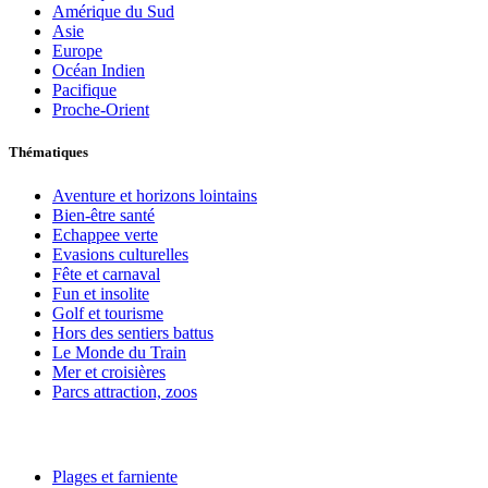
Amérique du Sud
Asie
Europe
Océan Indien
Pacifique
Proche-Orient
Thématiques
Aventure et horizons lointains
Bien-être santé
Echappee verte
Evasions culturelles
Fête et carnaval
Fun et insolite
Golf et tourisme
Hors des sentiers battus
Le Monde du Train
Mer et croisières
Parcs attraction, zoos
Plages et farniente