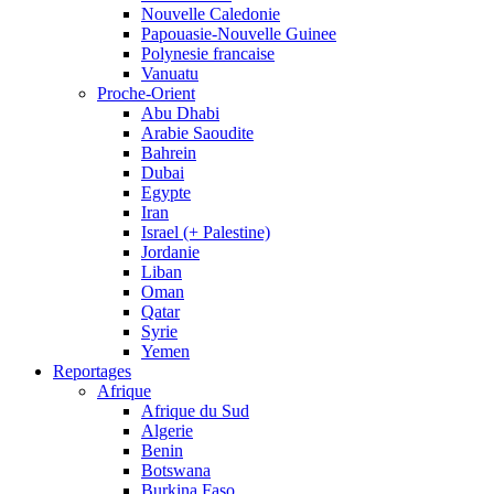
Nouvelle Caledonie
Papouasie-Nouvelle Guinee
Polynesie francaise
Vanuatu
Proche-Orient
Abu Dhabi
Arabie Saoudite
Bahrein
Dubai
Egypte
Iran
Israel (+ Palestine)
Jordanie
Liban
Oman
Qatar
Syrie
Yemen
Reportages
Afrique
Afrique du Sud
Algerie
Benin
Botswana
Burkina Faso