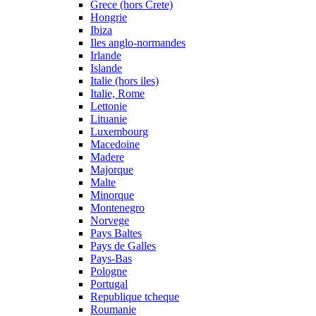
Grece (hors Crete)
Hongrie
Ibiza
Iles anglo-normandes
Irlande
Islande
Italie (hors iles)
Italie, Rome
Lettonie
Lituanie
Luxembourg
Macedoine
Madere
Majorque
Malte
Minorque
Montenegro
Norvege
Pays Baltes
Pays de Galles
Pays-Bas
Pologne
Portugal
Republique tcheque
Roumanie