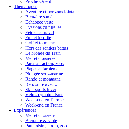
Proche-Orient
Thématiques
Aventure et horizons lointains
Bien-être santé
Echappee verte
Evasions culturelles
Fête et carnaval
Fun et insolite
Golf et tourisme
Hors des sentiers battus
Le Monde du Train
Mer et croisières
Parcs attraction, zoos
Plages et farniente
Plongée sous-marine
Rando et montagne
Rencontre avec...
Ski - sports hiver
Vélo - cyclotourisme
Week-end en Europe
Week-end en France
Expériences
Mer et Croisière
Bien-être & santé
Parc loisirs, jardin, zoo