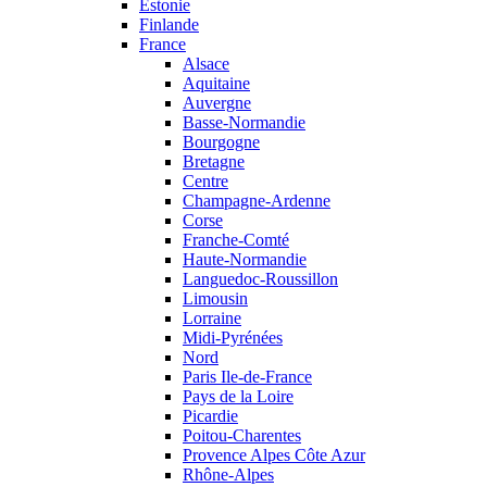
Estonie
Finlande
France
Alsace
Aquitaine
Auvergne
Basse-Normandie
Bourgogne
Bretagne
Centre
Champagne-Ardenne
Corse
Franche-Comté
Haute-Normandie
Languedoc-Roussillon
Limousin
Lorraine
Midi-Pyrénées
Nord
Paris Ile-de-France
Pays de la Loire
Picardie
Poitou-Charentes
Provence Alpes Côte Azur
Rhône-Alpes