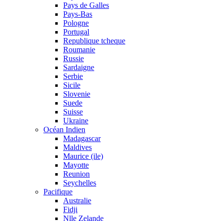
Pays de Galles
Pays-Bas
Pologne
Portugal
Republique tcheque
Roumanie
Russie
Sardaigne
Serbie
Sicile
Slovenie
Suede
Suisse
Ukraine
Océan Indien
Madagascar
Maldives
Maurice (ile)
Mayotte
Reunion
Seychelles
Pacifique
Australie
Fidji
Nlle Zelande