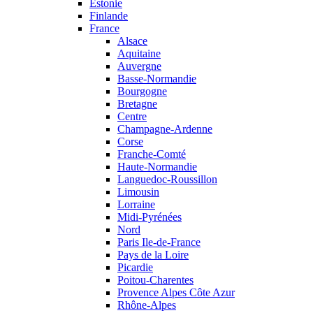
Estonie
Finlande
France
Alsace
Aquitaine
Auvergne
Basse-Normandie
Bourgogne
Bretagne
Centre
Champagne-Ardenne
Corse
Franche-Comté
Haute-Normandie
Languedoc-Roussillon
Limousin
Lorraine
Midi-Pyrénées
Nord
Paris Ile-de-France
Pays de la Loire
Picardie
Poitou-Charentes
Provence Alpes Côte Azur
Rhône-Alpes