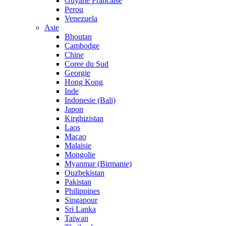
Guyane Francaise
Perou
Venezuela
Asie
Bhoutan
Cambodge
Chine
Coree du Sud
Georgie
Hong Kong
Inde
Indonesie (Bali)
Japon
Kirghizistan
Laos
Macao
Malaisie
Mongolie
Myanmar (Birmanie)
Ouzbekistan
Pakistan
Philippines
Singapour
Sri Lanka
Taiwan