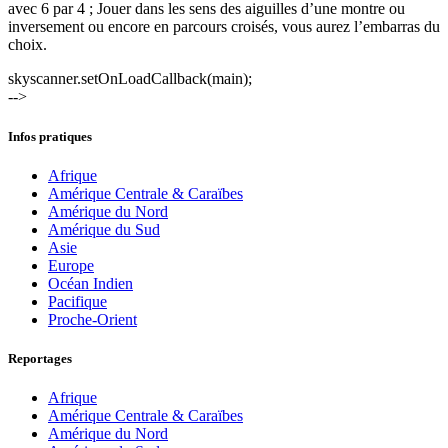
avec 6 par 4 ; Jouer dans les sens des aiguilles d’une montre ou
inversement ou encore en parcours croisés, vous aurez l’embarras du
choix.
skyscanner.setOnLoadCallback(main);
-->
Infos pratiques
Afrique
Amérique Centrale & Caraïbes
Amérique du Nord
Amérique du Sud
Asie
Europe
Océan Indien
Pacifique
Proche-Orient
Reportages
Afrique
Amérique Centrale & Caraïbes
Amérique du Nord