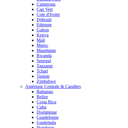
Cameroun
Cap Vert
Cote d'Ivoire
Djibouti
Ethiopie
Gabon
Kenya
Mali
Maroc
Mauritanie
Rwanda
Senegal
Tanzanie
Tchad
Tunisie
Zimbabwe
Amérique Centrale & Caraïbes
Bahamas
Belize
Costa Rica
Cuba
Dominique
Guadeloupe
Guatemala
Honduras