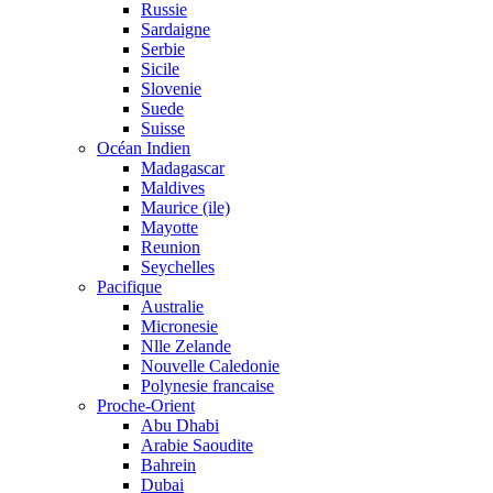
Russie
Sardaigne
Serbie
Sicile
Slovenie
Suede
Suisse
Océan Indien
Madagascar
Maldives
Maurice (ile)
Mayotte
Reunion
Seychelles
Pacifique
Australie
Micronesie
Nlle Zelande
Nouvelle Caledonie
Polynesie francaise
Proche-Orient
Abu Dhabi
Arabie Saoudite
Bahrein
Dubai