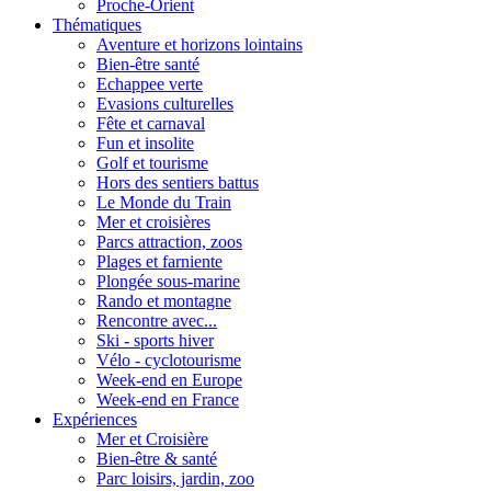
Proche-Orient
Thématiques
Aventure et horizons lointains
Bien-être santé
Echappee verte
Evasions culturelles
Fête et carnaval
Fun et insolite
Golf et tourisme
Hors des sentiers battus
Le Monde du Train
Mer et croisières
Parcs attraction, zoos
Plages et farniente
Plongée sous-marine
Rando et montagne
Rencontre avec...
Ski - sports hiver
Vélo - cyclotourisme
Week-end en Europe
Week-end en France
Expériences
Mer et Croisière
Bien-être & santé
Parc loisirs, jardin, zoo