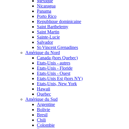
Mexique
Nicaragua
Panama
Porto Rico
Republique dominicaine
Saint Barthelemy
Saint Martin
Sainte-Lucie
Salvador
St-Vincent Grenadines
Amérique du Nord
Canada (hors Quebec)
Etats-Unis - autres
Etats-Unis - Floride
Etats-Unis - Ouest
Etats-Unis Est (hors NY)
Etats-Unis, New York
Hawaii
Quebec
Amérique du Sud
Argentine
Bolivie
Bresil
Chili
Colombie