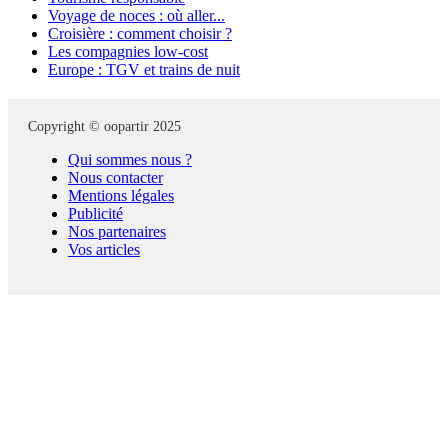
Voyage de noces : où aller...
Croisière : comment choisir ?
Les compagnies low-cost
Europe : TGV et trains de nuit
Copyright © oopartir 2025
Qui sommes nous ?
Nous contacter
Mentions légales
Publicité
Nos partenaires
Vos articles