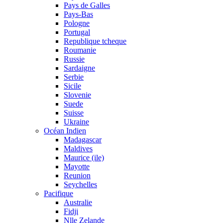
Pays de Galles
Pays-Bas
Pologne
Portugal
Republique tcheque
Roumanie
Russie
Sardaigne
Serbie
Sicile
Slovenie
Suede
Suisse
Ukraine
Océan Indien
Madagascar
Maldives
Maurice (ile)
Mayotte
Reunion
Seychelles
Pacifique
Australie
Fidji
Nlle Zelande