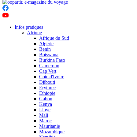
Infos pratiques
Afrique
Afrique du Sud
Algerie
Benin
Botswana
Burkina Faso
Cameroun
Cap Vert
Cote d'Ivoire
Djibouti
Erythree
Ethiopie
Gabon
Kenya
Libye
Mali
Maroc
Mauritanie
Mozambique