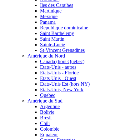
Iles des Caraibes
Martinique
Mexique
Panama
Republique dominicaine
Saint Barthelemy
Saint Martin
Sainte-Lucie
St-Vincent Grenadines
Amérique du Nord
Canada (hors Quebec)
Etats-Unis - autres
Etats-Unis - Floride
Etats-Unis - Ouest
Etats-Unis Est (hors NY)
Etats-Unis, New York
Quebec
Amérique du Sud
Argentine
Bolivie
Bresil
Chili
Colombie
Equateur