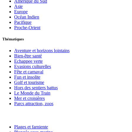
Amérique du Sud
Asie
Europe
Océan Indien
Pacifique
Proche-Orient
Thématiques
Aventure et horizons lointains
Bien-être santé
Echappee verte
Evasions culturelles
Fête et carnaval
Fun et insolite
Golf et tourisme
Hors des sentiers battus
Le Monde du Train
Mer et croisières
Parcs attraction, zoos
Plages et farniente