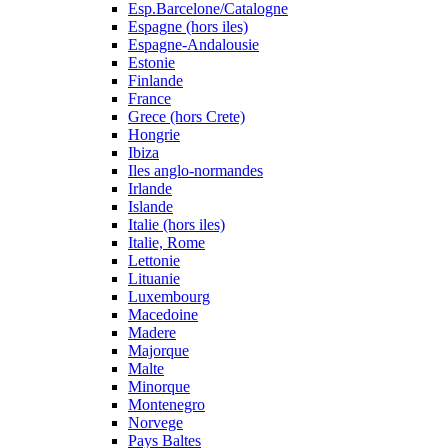
Esp.Barcelone/Catalogne
Espagne (hors iles)
Espagne-Andalousie
Estonie
Finlande
France
Grece (hors Crete)
Hongrie
Ibiza
Iles anglo-normandes
Irlande
Islande
Italie (hors iles)
Italie, Rome
Lettonie
Lituanie
Luxembourg
Macedoine
Madere
Majorque
Malte
Minorque
Montenegro
Norvege
Pays Baltes