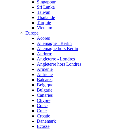
Singapour
Sri Lanka
Taiwan
Thailande
Turquie
Vietnam
Europe
Acores
Allemagne - Berlin
Allemagne hors Berlin
Andorre
Angleterre - Londres
Angleterre hors Londres
Armenie
Autriche
Baleares
Belgique
Bulgarie
Canaries
Chypre
Corse
Crete
Croatie
Danemark
Ecosse