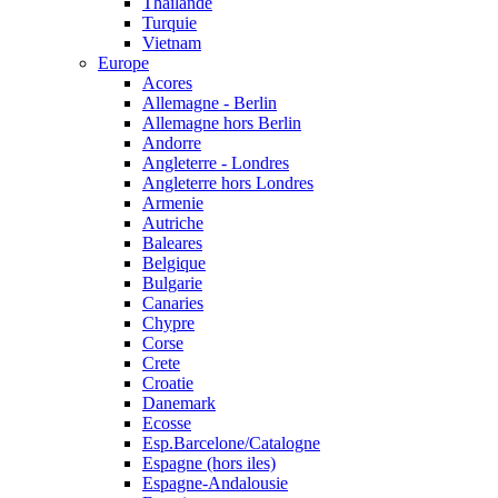
Thailande
Turquie
Vietnam
Europe
Acores
Allemagne - Berlin
Allemagne hors Berlin
Andorre
Angleterre - Londres
Angleterre hors Londres
Armenie
Autriche
Baleares
Belgique
Bulgarie
Canaries
Chypre
Corse
Crete
Croatie
Danemark
Ecosse
Esp.Barcelone/Catalogne
Espagne (hors iles)
Espagne-Andalousie