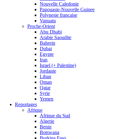
Nouvelle Caledonie
Papouasie-Nouvelle Guinee
Polynesie francaise
Vanuatu
Proche-Orient
Abu Dhabi
Arabie Saoudite
Bahrein
Dubai
Egypte
Iran
Israel (+ Palestine)
Jordanie
Liban
Oman
Qatar
Syrie
Yemen
Reportages
Afrique
Afrique du Sud
Algerie
Benin
Botswana
Burkina Faso