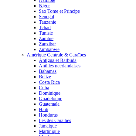
Namibie
Niger
Sao Tome et Principe
Senegal
Tanzanie
Tchad
Tunisie
Zambie
Zanzibar
Zimbabwe
Amérique Centrale & Caraïbes
Antigua et Barbuda
Antilles neerlandaises
Bahamas
Belize
Costa Rica
Cuba
Dominique
Guadeloupe
Guatemala
Haiti
Honduras
Iles des Caraibes
Jamaique
Martinique