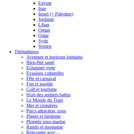
Egypte
Iran
Israel (+ Palestine)
Jordanie
Liban
Oman
Qatar
Syrie
Yemen
Thématiques
Aventure et horizons lointains
Bien-être santé
Echappee verte
Evasions culturelles
Fête et carnaval
Fun et insolite
Golf et tourisme
Hors des sentiers battus
Le Monde du Train
Mer et croisières
Parcs attraction, zoos
Plages et farniente
Plongée sous-marine
Rando et montagne
Rencontre avec...