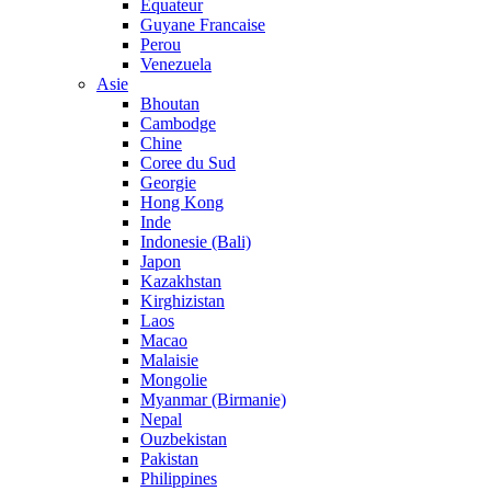
Equateur
Guyane Francaise
Perou
Venezuela
Asie
Bhoutan
Cambodge
Chine
Coree du Sud
Georgie
Hong Kong
Inde
Indonesie (Bali)
Japon
Kazakhstan
Kirghizistan
Laos
Macao
Malaisie
Mongolie
Myanmar (Birmanie)
Nepal
Ouzbekistan
Pakistan
Philippines