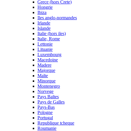
Grece (hors Crete)
Hongrie
Ibiza
Iles anglo-normandes
Irlande
Islande
Italie (hors iles)
Italie, Rome
Lettonie
Lituanie
Luxembourg
Macedoine
Madere
Majorque
Malte
Minorque
Montenegro
Norvege
Pays Baltes
Pays de Galles
Pays-Bas
Pologne
Portugal
Republique tcheque
Roumanie