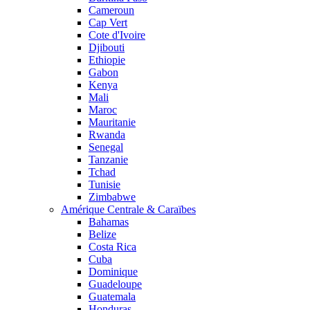
Cameroun
Cap Vert
Cote d'Ivoire
Djibouti
Ethiopie
Gabon
Kenya
Mali
Maroc
Mauritanie
Rwanda
Senegal
Tanzanie
Tchad
Tunisie
Zimbabwe
Amérique Centrale & Caraïbes
Bahamas
Belize
Costa Rica
Cuba
Dominique
Guadeloupe
Guatemala
Honduras