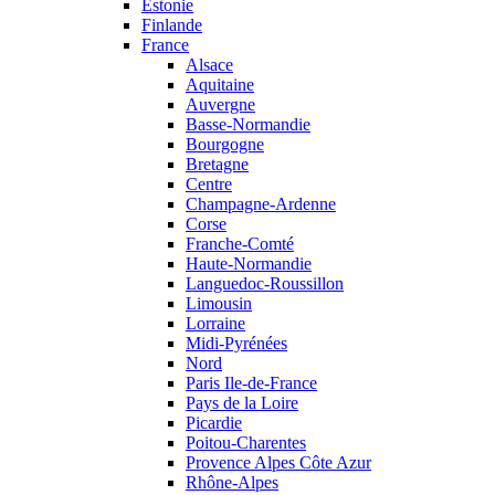
Estonie
Finlande
France
Alsace
Aquitaine
Auvergne
Basse-Normandie
Bourgogne
Bretagne
Centre
Champagne-Ardenne
Corse
Franche-Comté
Haute-Normandie
Languedoc-Roussillon
Limousin
Lorraine
Midi-Pyrénées
Nord
Paris Ile-de-France
Pays de la Loire
Picardie
Poitou-Charentes
Provence Alpes Côte Azur
Rhône-Alpes