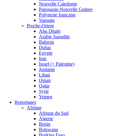
Nouvelle Caledonie
Papouasie-Nouvelle Guinee
Polynesie francaise
Vanuatu
Proche-Orient
Abu Dhabi
Arabie Saoudite
Bahrein
Dubai
Egypte
Iran
Israel (+ Palestine)
Jordanie
Liban
Oman
Qatar
Syrie
Yemen
Reportages
Afrique
Afrique du Sud
Algerie
Benin
Botswana
Burkina Faso