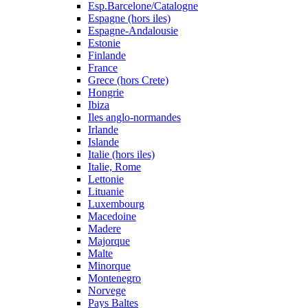
Esp.Barcelone/Catalogne
Espagne (hors iles)
Espagne-Andalousie
Estonie
Finlande
France
Grece (hors Crete)
Hongrie
Ibiza
Iles anglo-normandes
Irlande
Islande
Italie (hors iles)
Italie, Rome
Lettonie
Lituanie
Luxembourg
Macedoine
Madere
Majorque
Malte
Minorque
Montenegro
Norvege
Pays Baltes