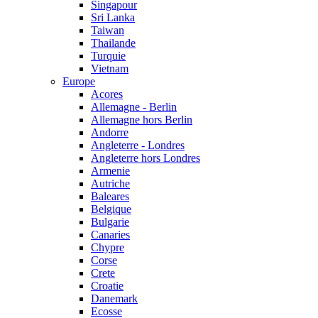
Singapour
Sri Lanka
Taiwan
Thailande
Turquie
Vietnam
Europe
Acores
Allemagne - Berlin
Allemagne hors Berlin
Andorre
Angleterre - Londres
Angleterre hors Londres
Armenie
Autriche
Baleares
Belgique
Bulgarie
Canaries
Chypre
Corse
Crete
Croatie
Danemark
Ecosse