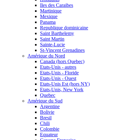
Iles des Caraibes
Martinique
Mexique
Panama
Republique dominicaine
Saint Barthelemy
Saint Martin
Sainte-Lucie
St-Vincent Grenadines
Amérique du Nord
Canada (hors Quebec)
Etats-Unis - autres
Etats-Unis - Floride
Etats-Unis - Ouest
Etats-Unis Est (hors NY)
Etats-Unis, New York
Quebec
Amérique du Sud
Argentine
Bolivie
Bresil
Chili
Colombie
Equateur