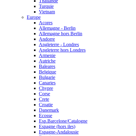
Thailande
Turquie
Vietnam
Europe
Acores
Allemagne - Berlin
Allemagne hors Berlin
Andorre
Angleterre - Londres
Angleterre hors Londres
Armenie
Autriche
Baleares
Belgique
Bulgarie
Canaries
Chypre
Corse
Crete
Croatie
Danemark
Ecosse
Esp.Barcelone/Catalogne
Espagne (hors iles)
Espagne-Andalousie