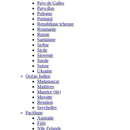
Pays de Galles
Pays-Bas
Pologne
Portugal
Republique tcheque
Roumanie
Russie
Sardaigne
Serbie
Sicile
Slovenie
Suede
Suisse
Ukraine
Océan Indien
Madagascar
Maldives
Maurice (ile)
Mayotte
Reunion
Seychelles
Pacifique
Australie
Fidji
Nlle Zelande