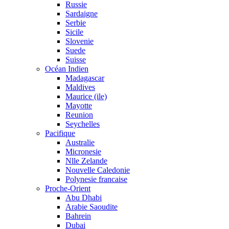
Russie
Sardaigne
Serbie
Sicile
Slovenie
Suede
Suisse
Océan Indien
Madagascar
Maldives
Maurice (ile)
Mayotte
Reunion
Seychelles
Pacifique
Australie
Micronesie
Nlle Zelande
Nouvelle Caledonie
Polynesie francaise
Proche-Orient
Abu Dhabi
Arabie Saoudite
Bahrein
Dubai