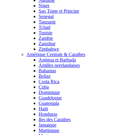
Namibie
Niger
Sao Tome et Principe
Senegal
Tanzanie
Tchad
Tunisie
Zambie
Zanzibar
Zimbabwe
Amérique Centrale & Caraïbes
Antigua et Barbuda
Antilles neerlandaises
Bahamas
Belize
Costa Rica
Cuba
Dominique
Guadeloupe
Guatemala
Haiti
Honduras
Iles des Caraibes
Jamaique
Martinique