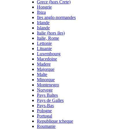
Grece (hors Crete)
Hongrie
Ibiza
Iles anglo-normandes
Irlande
Islande
Italie (hors iles)
Italie, Rome
Lettonie
Lituanie
Luxembourg
Macedoine
Madere
Majorque
Malte
Minorque
Montenegro
Norvege
Pays Baltes
Pays de Galles
Pays-Bas
Pologne
Portugal
Republique tcheque
Roumanie