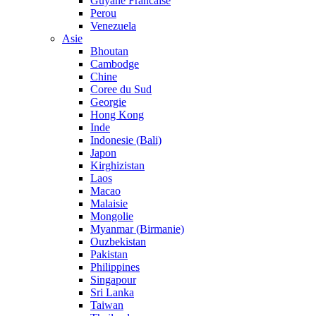
Guyane Francaise
Perou
Venezuela
Asie
Bhoutan
Cambodge
Chine
Coree du Sud
Georgie
Hong Kong
Inde
Indonesie (Bali)
Japon
Kirghizistan
Laos
Macao
Malaisie
Mongolie
Myanmar (Birmanie)
Ouzbekistan
Pakistan
Philippines
Singapour
Sri Lanka
Taiwan