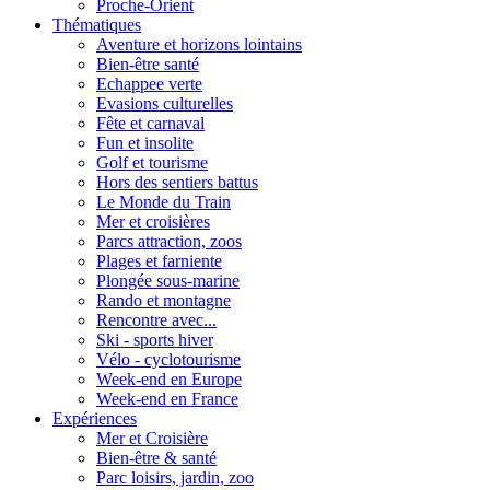
Proche-Orient
Thématiques
Aventure et horizons lointains
Bien-être santé
Echappee verte
Evasions culturelles
Fête et carnaval
Fun et insolite
Golf et tourisme
Hors des sentiers battus
Le Monde du Train
Mer et croisières
Parcs attraction, zoos
Plages et farniente
Plongée sous-marine
Rando et montagne
Rencontre avec...
Ski - sports hiver
Vélo - cyclotourisme
Week-end en Europe
Week-end en France
Expériences
Mer et Croisière
Bien-être & santé
Parc loisirs, jardin, zoo