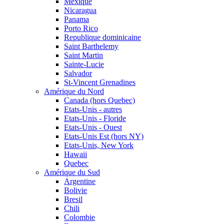
Mexique
Nicaragua
Panama
Porto Rico
Republique dominicaine
Saint Barthelemy
Saint Martin
Sainte-Lucie
Salvador
St-Vincent Grenadines
Amérique du Nord
Canada (hors Quebec)
Etats-Unis - autres
Etats-Unis - Floride
Etats-Unis - Ouest
Etats-Unis Est (hors NY)
Etats-Unis, New York
Hawaii
Quebec
Amérique du Sud
Argentine
Bolivie
Bresil
Chili
Colombie