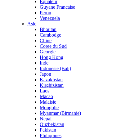
Equateur
Guyane Francaise
Perou
Venezuela
Asie
Bhoutan
Cambodge
Chine
Coree du Sud
Georgie
Hong Kong
Inde
Indonesie (Bali)
Japon
Kazakhstan
Kirghizistan
Laos
Macao
Malaisie
Mongolie
Myanmar (Birmanie)
Nepal
Ouzbekistan
Pakistan
Philippines