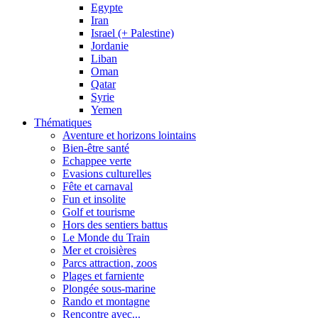
Egypte
Iran
Israel (+ Palestine)
Jordanie
Liban
Oman
Qatar
Syrie
Yemen
Thématiques
Aventure et horizons lointains
Bien-être santé
Echappee verte
Evasions culturelles
Fête et carnaval
Fun et insolite
Golf et tourisme
Hors des sentiers battus
Le Monde du Train
Mer et croisières
Parcs attraction, zoos
Plages et farniente
Plongée sous-marine
Rando et montagne
Rencontre avec...