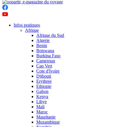
Infos pratiques
Afrique
Afrique du Sud
Algerie
Benin
Botswana
Burkina Faso
Cameroun
Cap Vert
Cote d'Ivoire
Djibouti
Erythree
Ethiopie
Gabon
Kenya
Libye
Mali
Maroc
Mauritanie
Mozambique