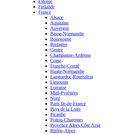
Estonie
Finlande
France
Alsace
Aquitaine
Auvergne
Basse-Normandie
Bourgogne
Bretagne
Centre
Champagne-Ardenne
Corse
Franche-Comté
Haute-Normandie
Languedoc-Roussillon
Limousin
Lorraine
Midi-Pyrénées
Nord
Paris Ile-de-France
Pays de la Loire
Picardie
Poitou-Charentes
Provence Alpes Côte Azur
Rhône-Alpes