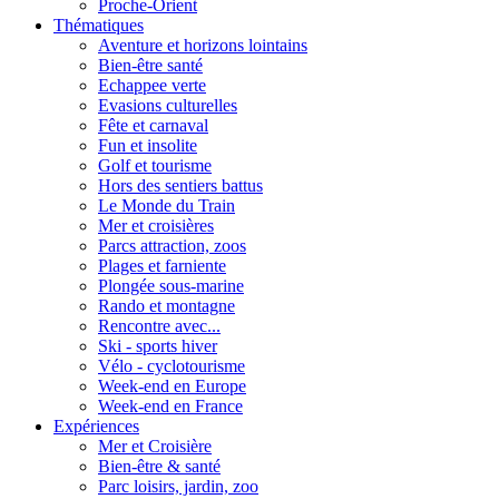
Proche-Orient
Thématiques
Aventure et horizons lointains
Bien-être santé
Echappee verte
Evasions culturelles
Fête et carnaval
Fun et insolite
Golf et tourisme
Hors des sentiers battus
Le Monde du Train
Mer et croisières
Parcs attraction, zoos
Plages et farniente
Plongée sous-marine
Rando et montagne
Rencontre avec...
Ski - sports hiver
Vélo - cyclotourisme
Week-end en Europe
Week-end en France
Expériences
Mer et Croisière
Bien-être & santé
Parc loisirs, jardin, zoo