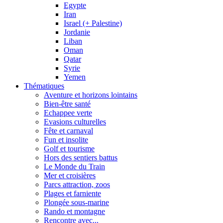
Egypte
Iran
Israel (+ Palestine)
Jordanie
Liban
Oman
Qatar
Syrie
Yemen
Thématiques
Aventure et horizons lointains
Bien-être santé
Echappee verte
Evasions culturelles
Fête et carnaval
Fun et insolite
Golf et tourisme
Hors des sentiers battus
Le Monde du Train
Mer et croisières
Parcs attraction, zoos
Plages et farniente
Plongée sous-marine
Rando et montagne
Rencontre avec...