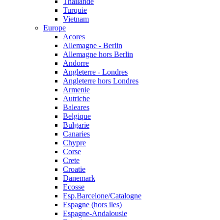
Thailande
Turquie
Vietnam
Europe
Acores
Allemagne - Berlin
Allemagne hors Berlin
Andorre
Angleterre - Londres
Angleterre hors Londres
Armenie
Autriche
Baleares
Belgique
Bulgarie
Canaries
Chypre
Corse
Crete
Croatie
Danemark
Ecosse
Esp.Barcelone/Catalogne
Espagne (hors iles)
Espagne-Andalousie