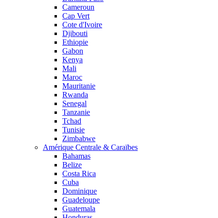
Cameroun
Cap Vert
Cote d'Ivoire
Djibouti
Ethiopie
Gabon
Kenya
Mali
Maroc
Mauritanie
Rwanda
Senegal
Tanzanie
Tchad
Tunisie
Zimbabwe
Amérique Centrale & Caraïbes
Bahamas
Belize
Costa Rica
Cuba
Dominique
Guadeloupe
Guatemala
Honduras