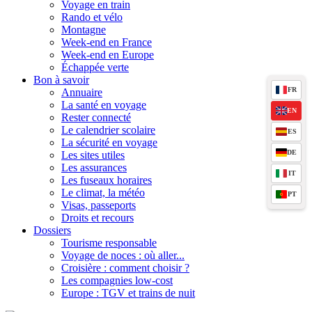
Voyage en train
Rando et vélo
Montagne
Week-end en France
Week-end en Europe
Échappée verte
Bon à savoir
FR
Annuaire
La santé en voyage
EN
Rester connecté
Le calendrier scolaire
ES
La sécurité en voyage
DE
Les sites utiles
Les assurances
IT
Les fuseaux horaires
Le climat, la météo
PT
Visas, passeports
Droits et recours
Dossiers
Tourisme responsable
Voyage de noces : où aller...
Croisière : comment choisir ?
Les compagnies low-cost
Europe : TGV et trains de nuit