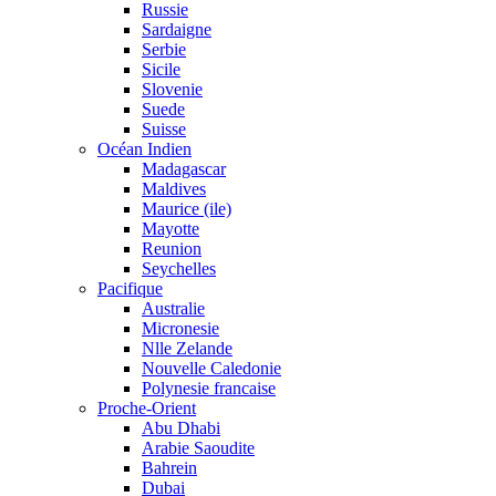
Russie
Sardaigne
Serbie
Sicile
Slovenie
Suede
Suisse
Océan Indien
Madagascar
Maldives
Maurice (ile)
Mayotte
Reunion
Seychelles
Pacifique
Australie
Micronesie
Nlle Zelande
Nouvelle Caledonie
Polynesie francaise
Proche-Orient
Abu Dhabi
Arabie Saoudite
Bahrein
Dubai