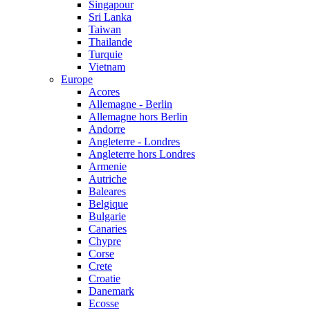
Singapour
Sri Lanka
Taiwan
Thailande
Turquie
Vietnam
Europe
Acores
Allemagne - Berlin
Allemagne hors Berlin
Andorre
Angleterre - Londres
Angleterre hors Londres
Armenie
Autriche
Baleares
Belgique
Bulgarie
Canaries
Chypre
Corse
Crete
Croatie
Danemark
Ecosse