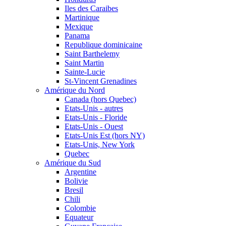
Iles des Caraibes
Martinique
Mexique
Panama
Republique dominicaine
Saint Barthelemy
Saint Martin
Sainte-Lucie
St-Vincent Grenadines
Amérique du Nord
Canada (hors Quebec)
Etats-Unis - autres
Etats-Unis - Floride
Etats-Unis - Ouest
Etats-Unis Est (hors NY)
Etats-Unis, New York
Quebec
Amérique du Sud
Argentine
Bolivie
Bresil
Chili
Colombie
Equateur