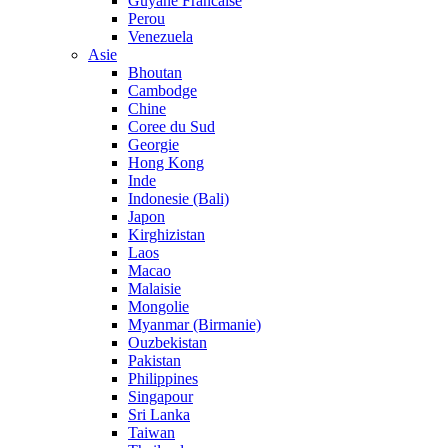
Guyane Francaise
Perou
Venezuela
Asie
Bhoutan
Cambodge
Chine
Coree du Sud
Georgie
Hong Kong
Inde
Indonesie (Bali)
Japon
Kirghizistan
Laos
Macao
Malaisie
Mongolie
Myanmar (Birmanie)
Ouzbekistan
Pakistan
Philippines
Singapour
Sri Lanka
Taiwan