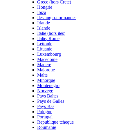
Grece (hors Crete)
Hongrie
Ibiza
Iles anglo-normandes
Irlande
Islande
Italie (hors iles)
Italie, Rome
Lettonie
Lituanie
Luxembourg
Macedoine
Madere
Majorque
Malte
Minorque
Montenegro
Norvege
Pays Baltes
Pays de Galles
Pays-Bas
Pologne
Portugal
Republique tcheque
Roumanie