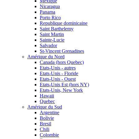
Mexique
Nicaragua
Panama
Porto Rico
Republique dominicaine
Saint Barthelemy
Saint Martin
Sainte-Lucie
Salvador
St-Vincent Grenadines
Amérique du Nord
Canada (hors Quebec)
Etats-Unis - autres
Etats-Unis - Floride
Etats-Unis - Ouest
Etats-Unis Est (hors NY)
Etats-Unis, New York
Hawaii
Quebec
Amérique du Sud
Argentine
Bolivie
Bresil
Chili
Colombie