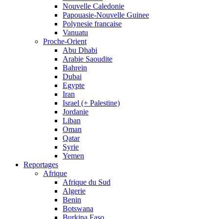
Nouvelle Caledonie
Papouasie-Nouvelle Guinee
Polynesie francaise
Vanuatu
Proche-Orient
Abu Dhabi
Arabie Saoudite
Bahrein
Dubai
Egypte
Iran
Israel (+ Palestine)
Jordanie
Liban
Oman
Qatar
Syrie
Yemen
Reportages
Afrique
Afrique du Sud
Algerie
Benin
Botswana
Burkina Faso