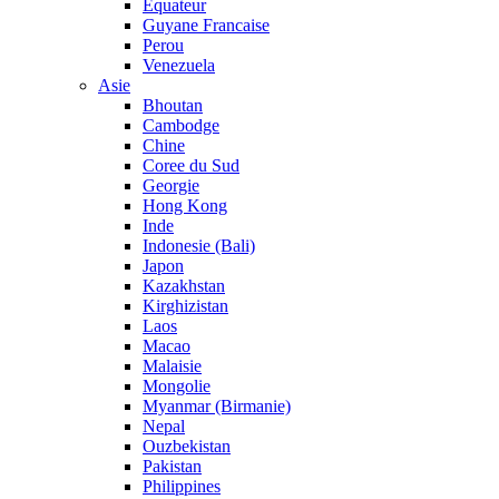
Equateur
Guyane Francaise
Perou
Venezuela
Asie
Bhoutan
Cambodge
Chine
Coree du Sud
Georgie
Hong Kong
Inde
Indonesie (Bali)
Japon
Kazakhstan
Kirghizistan
Laos
Macao
Malaisie
Mongolie
Myanmar (Birmanie)
Nepal
Ouzbekistan
Pakistan
Philippines