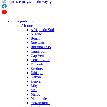
Infos pratiques
Afrique
Afrique du Sud
Algerie
Benin
Botswana
Burkina Faso
Cameroun
Cap Vert
Cote d'Ivoire
Djibouti
Erythree
Ethiopie
Gabon
Kenya
Libye
Mali
Maroc
Mauritanie
Mozambique