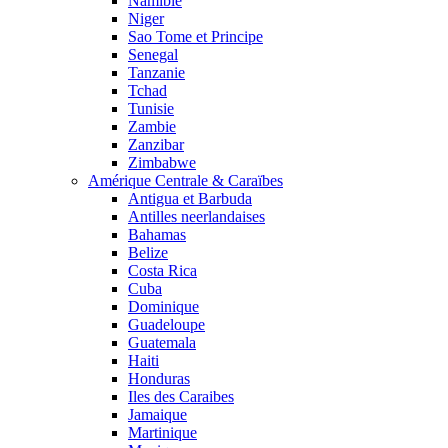
Namibie
Niger
Sao Tome et Principe
Senegal
Tanzanie
Tchad
Tunisie
Zambie
Zanzibar
Zimbabwe
Amérique Centrale & Caraïbes
Antigua et Barbuda
Antilles neerlandaises
Bahamas
Belize
Costa Rica
Cuba
Dominique
Guadeloupe
Guatemala
Haiti
Honduras
Iles des Caraibes
Jamaique
Martinique