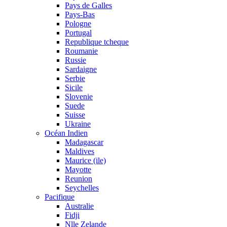
Pays de Galles
Pays-Bas
Pologne
Portugal
Republique tcheque
Roumanie
Russie
Sardaigne
Serbie
Sicile
Slovenie
Suede
Suisse
Ukraine
Océan Indien
Madagascar
Maldives
Maurice (ile)
Mayotte
Reunion
Seychelles
Pacifique
Australie
Fidji
Nlle Zelande