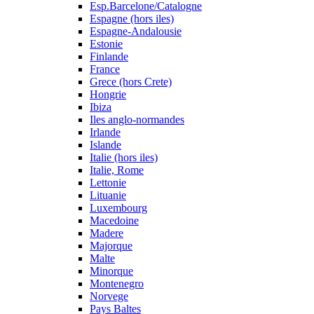
Esp.Barcelone/Catalogne
Espagne (hors iles)
Espagne-Andalousie
Estonie
Finlande
France
Grece (hors Crete)
Hongrie
Ibiza
Iles anglo-normandes
Irlande
Islande
Italie (hors iles)
Italie, Rome
Lettonie
Lituanie
Luxembourg
Macedoine
Madere
Majorque
Malte
Minorque
Montenegro
Norvege
Pays Baltes