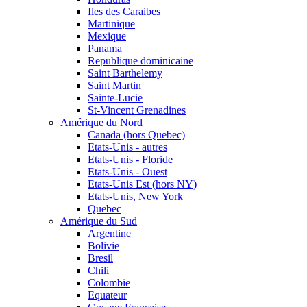
Iles des Caraibes
Martinique
Mexique
Panama
Republique dominicaine
Saint Barthelemy
Saint Martin
Sainte-Lucie
St-Vincent Grenadines
Amérique du Nord
Canada (hors Quebec)
Etats-Unis - autres
Etats-Unis - Floride
Etats-Unis - Ouest
Etats-Unis Est (hors NY)
Etats-Unis, New York
Quebec
Amérique du Sud
Argentine
Bolivie
Bresil
Chili
Colombie
Equateur