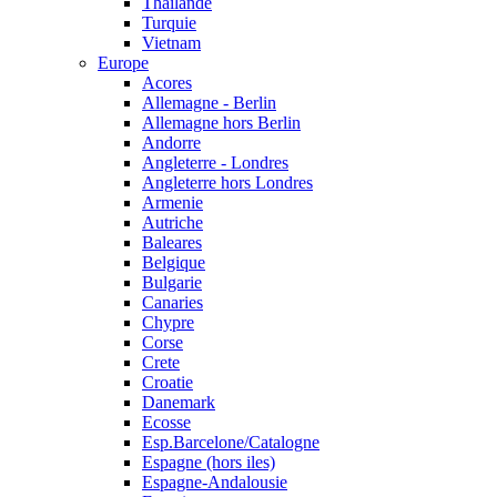
Thailande
Turquie
Vietnam
Europe
Acores
Allemagne - Berlin
Allemagne hors Berlin
Andorre
Angleterre - Londres
Angleterre hors Londres
Armenie
Autriche
Baleares
Belgique
Bulgarie
Canaries
Chypre
Corse
Crete
Croatie
Danemark
Ecosse
Esp.Barcelone/Catalogne
Espagne (hors iles)
Espagne-Andalousie