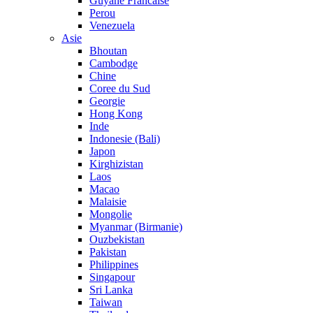
Guyane Francaise
Perou
Venezuela
Asie
Bhoutan
Cambodge
Chine
Coree du Sud
Georgie
Hong Kong
Inde
Indonesie (Bali)
Japon
Kirghizistan
Laos
Macao
Malaisie
Mongolie
Myanmar (Birmanie)
Ouzbekistan
Pakistan
Philippines
Singapour
Sri Lanka
Taiwan