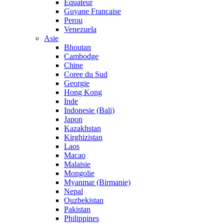
Equateur
Guyane Francaise
Perou
Venezuela
Asie
Bhoutan
Cambodge
Chine
Coree du Sud
Georgie
Hong Kong
Inde
Indonesie (Bali)
Japon
Kazakhstan
Kirghizistan
Laos
Macao
Malaisie
Mongolie
Myanmar (Birmanie)
Nepal
Ouzbekistan
Pakistan
Philippines