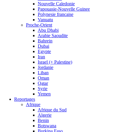
Nouvelle Caledonie
Papouasie-Nouvelle Guinee
Polynesie francaise
Vanuatu
Proche-Orient
Abu Dhabi
Arabie Saoudite
Bahrein
Dubai
Egypte
Iran
Israel (+ Palestine)
Jordanie
Liban
Oman
Qatar
Syrie
Yemen
Reportages
Afrique
Afrique du Sud
Algerie
Benin
Botswana
Burkina Faso