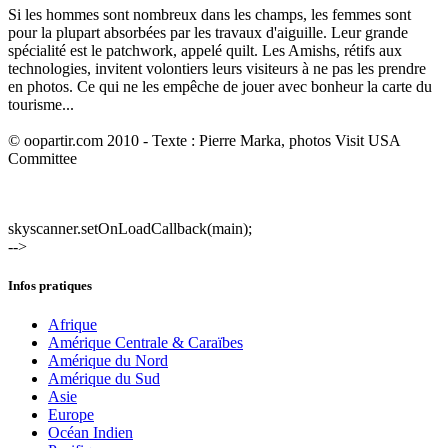
Si les hommes sont nombreux dans les champs, les femmes sont
pour la plupart absorbées par les travaux d'aiguille. Leur grande
spécialité est le patchwork, appelé quilt. Les Amishs, rétifs aux
technologies, invitent volontiers leurs visiteurs à ne pas les prendre
en photos. Ce qui ne les empêche de jouer avec bonheur la carte du
tourisme...
© oopartir.com 2010 - Texte : Pierre Marka, photos Visit USA
Committee
skyscanner.setOnLoadCallback(main);
-->
Infos pratiques
Afrique
Amérique Centrale & Caraïbes
Amérique du Nord
Amérique du Sud
Asie
Europe
Océan Indien