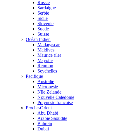
Russie
Sardaigne
Serbie
Sicile
Slovenie
Suede
Suisse
Océan Indien
Madagascar
Maldives
Maurice (ile)
Mayotte
Reunion
Seychelles
Pacifique
Australie
Micronesie
Nlle Zelande
Nouvelle Caledonie
Polynesie francaise
Proche-Orient
Abu Dhabi
Arabie Saoudite
Bahrein
Dubai