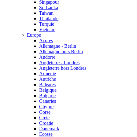
Singapour
Sri Lanka
Taiwan
Thailande
Turquie
Vietnam
Europe
Acores
Allemagne - Berlin
Allemagne hors Berlin
Andorre
Angleterre - Londres
Angleterre hors Londres
Armenie
Autriche
Baleares
Belgique
Bulgarie
Canaries
Chypre
Corse
Crete
Croatie
Danemark
Ecosse