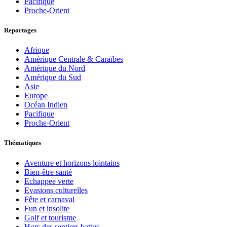
Pacifique
Proche-Orient
Reportages
Afrique
Amérique Centrale & Caraïbes
Amérique du Nord
Amérique du Sud
Asie
Europe
Océan Indien
Pacifique
Proche-Orient
Thématiques
Aventure et horizons lointains
Bien-être santé
Echappee verte
Evasions culturelles
Fête et carnaval
Fun et insolite
Golf et tourisme
Hors des sentiers battus