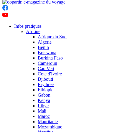
Infos pratiques
Afrique
Afrique du Sud
Algerie
Benin
Botswana
Burkina Faso
Cameroun
Cap Vert
Cote d'Ivoire
Djibouti
Erythree
Ethiopie
Gabon
Kenya
Libye
Mali
Maroc
Mauritanie
Mozambique