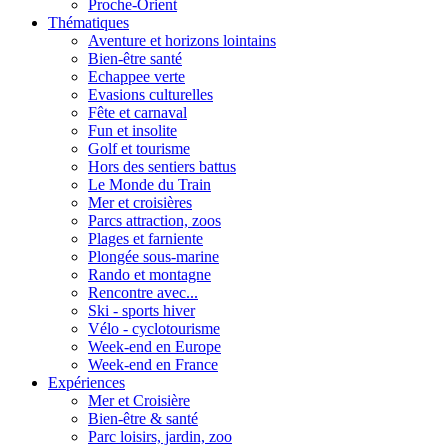
Proche-Orient
Thématiques
Aventure et horizons lointains
Bien-être santé
Echappee verte
Evasions culturelles
Fête et carnaval
Fun et insolite
Golf et tourisme
Hors des sentiers battus
Le Monde du Train
Mer et croisières
Parcs attraction, zoos
Plages et farniente
Plongée sous-marine
Rando et montagne
Rencontre avec...
Ski - sports hiver
Vélo - cyclotourisme
Week-end en Europe
Week-end en France
Expériences
Mer et Croisière
Bien-être & santé
Parc loisirs, jardin, zoo