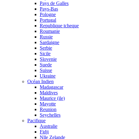
Pays de Galles
Pays-Bas
Pologne
Portugal
Republique tcheque
Roumanie
Russie
Sardaigne
Serbie
Sicile
Slovenie
Suede
Suisse
Ukraine
Océan Indien
Madagascar
Maldives
Maurice (ile)
Mayotte
Reunion
Seychelles
Pacifique
Australie
Fidji
Nlle Zelande