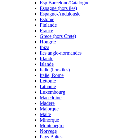
Esp.Barcelone/Catalogne
Espagne (hors iles)
Espagne-Andalousie
Estonie
Finlande
France
Grece (hors Crete)
Hongrie
Ibiza
Iles anglo-normandes
Irlande
Islande
Italie (hors iles)
Italie, Rome
Lettonie
Lituanie
Luxembourg
Macedoine
Madere
Majorque
Malte
Minorque
Montenegro
Norvege
Pays Baltes