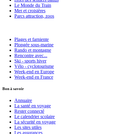
Le Monde du Train
Mer et croisières
Parcs attraction, zoos
Plages et farniente
Plongée sous-marine
Rando et montagne
Rencontre avec...
Ski - sports hiver
Vélo - cyclotourisme
Week-end en Europe
Week-end en France
Bon à savoir
Annuaire
La santé en voyage
Rester connecté
Le calendrier scolaire
La sécurité en voyage
Les sites utiles
Les assurances