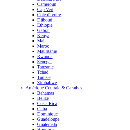
Cameroun
Cap Vert
Cote d'Ivoire
Djibouti
Ethiopie
Gabon
Kenya
Mali
Maroc
Mauritanie
Rwanda
Senegal
Tanzanie
Tchad
Tunisie
Zimbabwe
Amérique Centrale & Caraïbes
Bahamas
Belize
Costa Rica
Cuba
Dominique
Guadeloupe
Guatemala
Honduras