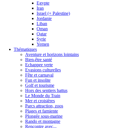
Egypte
Iran
Israel (+ Palestine)
Jordanie
Liban
Oman
Qatar
Syrie
Yemen
Thématiques
Aventure et horizons lointains
Bien-être santé
Echappee verte
Evasions culturelles
Fête et carnaval
Fun et insolite
Golf et tourisme
Hors des sentiers battus
Le Monde du Train
Mer et croisières
Parcs attraction, zoos
Plages et farniente
Plongée sous-marine
Rando et montagne
Rencontre avec...