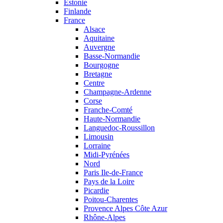
Estonie
Finlande
France
Alsace
Aquitaine
Auvergne
Basse-Normandie
Bourgogne
Bretagne
Centre
Champagne-Ardenne
Corse
Franche-Comté
Haute-Normandie
Languedoc-Roussillon
Limousin
Lorraine
Midi-Pyrénées
Nord
Paris Ile-de-France
Pays de la Loire
Picardie
Poitou-Charentes
Provence Alpes Côte Azur
Rhône-Alpes