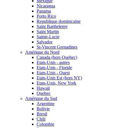
Mexique
Nicaragua
Panama
Porto Rico
Republique dominicaine
Saint Barthelemy
Saint Martin
Sainte-Lucie
Salvador
St-Vincent Grenadines
Amérique du Nord
Canada (hors Quebec)
Etats-Unis - autres
Etats-Unis - Floride
Etats-Unis - Ouest
Etats-Unis Est (hors NY)
Etats-Unis, New York
Hawaii
Quebec
Amérique du Sud
Argentine
Bolivie
Bresil
Chili
Colombie