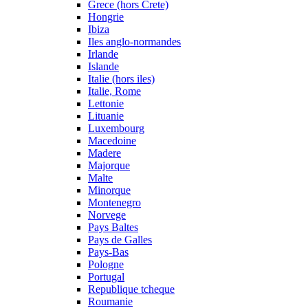
Grece (hors Crete)
Hongrie
Ibiza
Iles anglo-normandes
Irlande
Islande
Italie (hors iles)
Italie, Rome
Lettonie
Lituanie
Luxembourg
Macedoine
Madere
Majorque
Malte
Minorque
Montenegro
Norvege
Pays Baltes
Pays de Galles
Pays-Bas
Pologne
Portugal
Republique tcheque
Roumanie