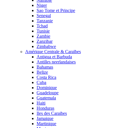
Namibie
Niger
Sao Tome et Principe
Senegal
Tanzanie
Tchad
Tunisie
Zambie
Zanzibar
Zimbabwe
Amérique Centrale & Caraïbes
Antigua et Barbuda
Antilles neerlandaises
Bahamas
Belize
Costa Rica
Cuba
Dominique
Guadeloupe
Guatemala
Haiti
Honduras
Iles des Caraibes
Jamaique
Martinique