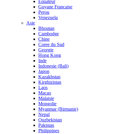
Equateur
Guyane Francaise
Perou
Venezuela
Asie
Bhoutan
Cambodge
Chine
Coree du Sud
Georgie
Hong Kong
Inde
Indonesie (Bali)
Japon
Kazakhstan
Kirghizistan
Laos
Macao
Malaisie
Mongolie
Myanmar (Birmanie)
Nepal
Ouzbekistan
Pakistan
Philippines