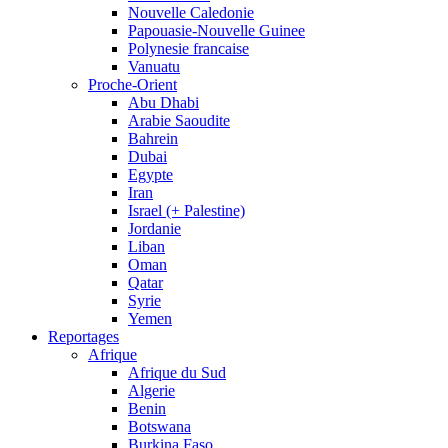
Nouvelle Caledonie
Papouasie-Nouvelle Guinee
Polynesie francaise
Vanuatu
Proche-Orient
Abu Dhabi
Arabie Saoudite
Bahrein
Dubai
Egypte
Iran
Israel (+ Palestine)
Jordanie
Liban
Oman
Qatar
Syrie
Yemen
Reportages
Afrique
Afrique du Sud
Algerie
Benin
Botswana
Burkina Faso