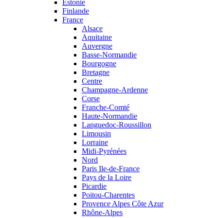
Estonie
Finlande
France
Alsace
Aquitaine
Auvergne
Basse-Normandie
Bourgogne
Bretagne
Centre
Champagne-Ardenne
Corse
Franche-Comté
Haute-Normandie
Languedoc-Roussillon
Limousin
Lorraine
Midi-Pyrénées
Nord
Paris Ile-de-France
Pays de la Loire
Picardie
Poitou-Charentes
Provence Alpes Côte Azur
Rhône-Alpes