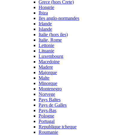
Grece (hors Crete)
Hongrie
Ibiza
Iles anglo-normandes
Irlande
Islande
Italie (hors iles)
Italie, Rome
Lettonie
Lituanie
Luxembourg
Macedoine
Madere
Majorque
Malte
Minorque
Montenegro
Norvege
Pays Baltes
Pays de Galles
Pays-Bas
Pologne
Portugal
Republique tcheque
Roumanie