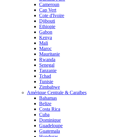
Cameroun
Cap Vert
Cote d'Ivoire
Djibouti
Ethiopie
Gabon
Kenya
Mali
Maroc
Mauritanie
Rwanda
Senegal
Tanzanie
Tchad
Tunisie
Zimbabwe
Amérique Centrale & Caraïbes
Bahamas
Belize
Costa Rica
Cuba
Dominique
Guadeloupe
Guatemala
Honduras