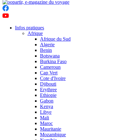
Infos pratiques
Afrique
Afrique du Sud
Algerie
Benin
Botswana
Burkina Faso
Cameroun
Cap Vert
Cote d'Ivoire
Djibouti
Erythree
Ethiopie
Gabon
Kenya
Libye
Mali
Maroc
Mauritanie
Mozambique