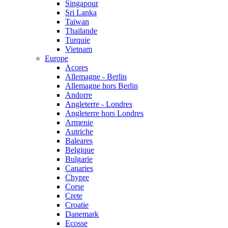
Singapour
Sri Lanka
Taiwan
Thailande
Turquie
Vietnam
Europe
Acores
Allemagne - Berlin
Allemagne hors Berlin
Andorre
Angleterre - Londres
Angleterre hors Londres
Armenie
Autriche
Baleares
Belgique
Bulgarie
Canaries
Chypre
Corse
Crete
Croatie
Danemark
Ecosse