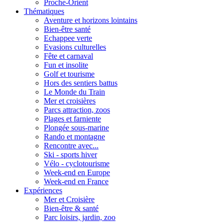
Proche-Orient
Thématiques
Aventure et horizons lointains
Bien-être santé
Echappee verte
Evasions culturelles
Fête et carnaval
Fun et insolite
Golf et tourisme
Hors des sentiers battus
Le Monde du Train
Mer et croisières
Parcs attraction, zoos
Plages et farniente
Plongée sous-marine
Rando et montagne
Rencontre avec...
Ski - sports hiver
Vélo - cyclotourisme
Week-end en Europe
Week-end en France
Expériences
Mer et Croisière
Bien-être & santé
Parc loisirs, jardin, zoo