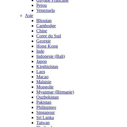
Guyane Francaise
Perou
Venezuela
Asie
Bhoutan
Cambodge
Chine
Coree du Sud
Georgie
Hong Kong
Inde
Indonesie (Bali)
Japon
Kirghizistan
Laos
Macao
Malaisie
Mongolie
Myanmar (Birmanie)
Ouzbekistan
Pakistan
Philippines
Singapour
Sri Lanka
Taiwan