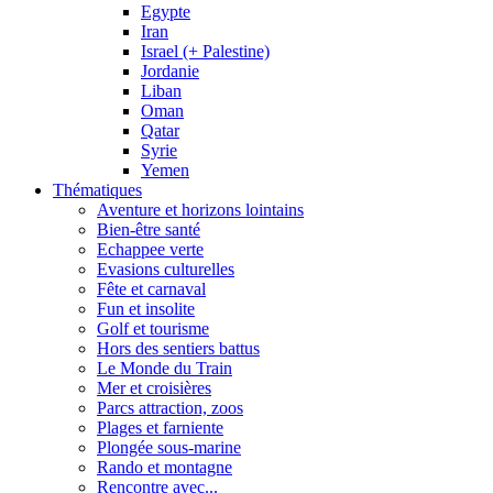
Egypte
Iran
Israel (+ Palestine)
Jordanie
Liban
Oman
Qatar
Syrie
Yemen
Thématiques
Aventure et horizons lointains
Bien-être santé
Echappee verte
Evasions culturelles
Fête et carnaval
Fun et insolite
Golf et tourisme
Hors des sentiers battus
Le Monde du Train
Mer et croisières
Parcs attraction, zoos
Plages et farniente
Plongée sous-marine
Rando et montagne
Rencontre avec...