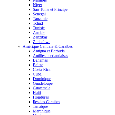
Namibie
Niger
Sao Tome et Principe
Senegal
Tanzanie
Tchad
Tunisie
Zambie
Zanzibar
Zimbabwe
Amérique Centrale & Caraïbes
Antigua et Barbuda
Antilles neerlandaises
Bahamas
Belize
Costa Rica
Cuba
Dominique
Guadeloupe
Guatemala
Haiti
Honduras
Iles des Caraibes
Jamaique
Martinique