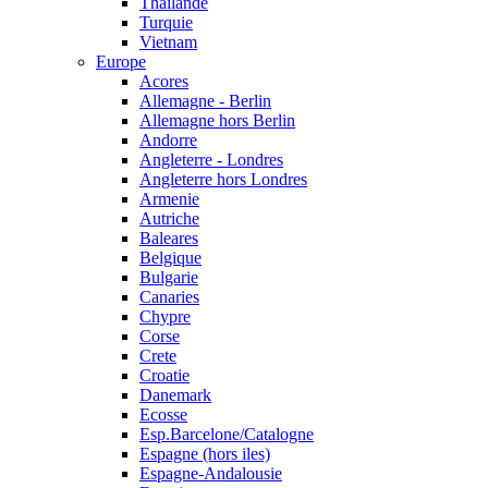
Thailande
Turquie
Vietnam
Europe
Acores
Allemagne - Berlin
Allemagne hors Berlin
Andorre
Angleterre - Londres
Angleterre hors Londres
Armenie
Autriche
Baleares
Belgique
Bulgarie
Canaries
Chypre
Corse
Crete
Croatie
Danemark
Ecosse
Esp.Barcelone/Catalogne
Espagne (hors iles)
Espagne-Andalousie