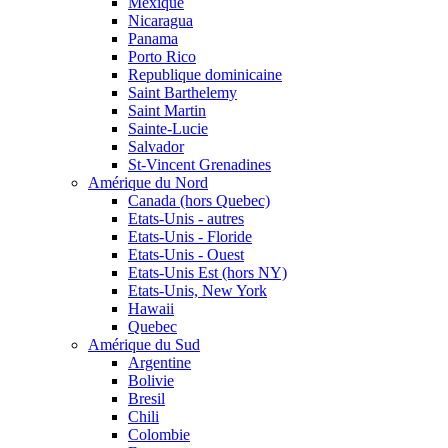
Mexique
Nicaragua
Panama
Porto Rico
Republique dominicaine
Saint Barthelemy
Saint Martin
Sainte-Lucie
Salvador
St-Vincent Grenadines
Amérique du Nord
Canada (hors Quebec)
Etats-Unis - autres
Etats-Unis - Floride
Etats-Unis - Ouest
Etats-Unis Est (hors NY)
Etats-Unis, New York
Hawaii
Quebec
Amérique du Sud
Argentine
Bolivie
Bresil
Chili
Colombie