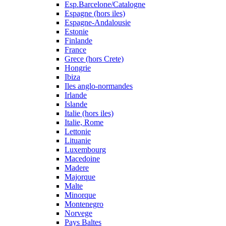
Esp.Barcelone/Catalogne
Espagne (hors iles)
Espagne-Andalousie
Estonie
Finlande
France
Grece (hors Crete)
Hongrie
Ibiza
Iles anglo-normandes
Irlande
Islande
Italie (hors iles)
Italie, Rome
Lettonie
Lituanie
Luxembourg
Macedoine
Madere
Majorque
Malte
Minorque
Montenegro
Norvege
Pays Baltes