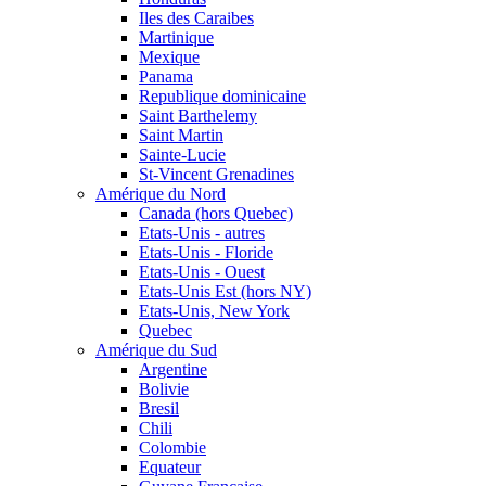
Iles des Caraibes
Martinique
Mexique
Panama
Republique dominicaine
Saint Barthelemy
Saint Martin
Sainte-Lucie
St-Vincent Grenadines
Amérique du Nord
Canada (hors Quebec)
Etats-Unis - autres
Etats-Unis - Floride
Etats-Unis - Ouest
Etats-Unis Est (hors NY)
Etats-Unis, New York
Quebec
Amérique du Sud
Argentine
Bolivie
Bresil
Chili
Colombie
Equateur