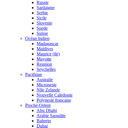
Russie
Sardaigne
Serbie
Sicile
Slovenie
Suede
Suisse
Océan Indien
Madagascar
Maldives
Maurice (ile)
Mayotte
Reunion
Seychelles
Pacifique
Australie
Micronesie
Nlle Zelande
Nouvelle Caledonie
Polynesie francaise
Proche-Orient
Abu Dhabi
Arabie Saoudite
Bahrein
Dubai