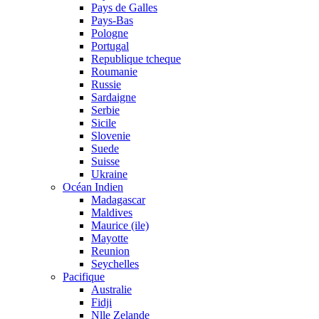
Pays de Galles
Pays-Bas
Pologne
Portugal
Republique tcheque
Roumanie
Russie
Sardaigne
Serbie
Sicile
Slovenie
Suede
Suisse
Ukraine
Océan Indien
Madagascar
Maldives
Maurice (ile)
Mayotte
Reunion
Seychelles
Pacifique
Australie
Fidji
Nlle Zelande