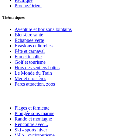
Pacifique
Proche-Orient
Thématiques
Aventure et horizons lointains
Bien-être santé
Echappee verte
Evasions culturelles
Fête et carnaval
Fun et insolite
Golf et tourisme
Hors des sentiers battus
Le Monde du Train
Mer et croisières
Parcs attraction, zoos
Plages et farniente
Plongée sous-marine
Rando et montagne
Rencontre avec...
Ski - sports hiver
Vélo - cyclotourisme