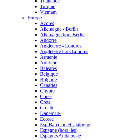
Thailande
Turquie
Vietnam
Europe
Acores
Allemagne - Berlin
Allemagne hors Berlin
Andorre
Angleterre - Londres
Angleterre hors Londres
Armenie
Autriche
Baleares
Belgique
Bulgarie
Canaries
Chypre
Corse
Crete
Croatie
Danemark
Ecosse
Esp.Barcelone/Catalogne
Espagne (hors iles)
Espagne-Andalousie