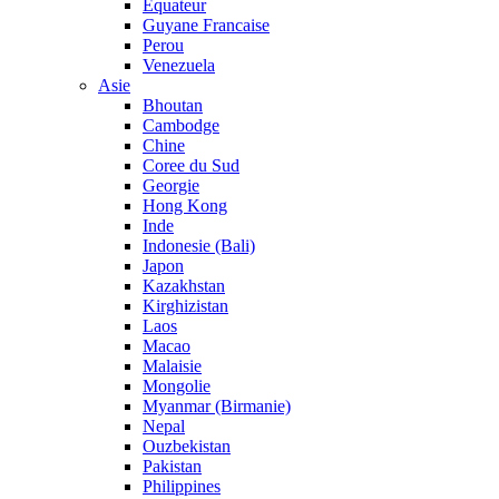
Equateur
Guyane Francaise
Perou
Venezuela
Asie
Bhoutan
Cambodge
Chine
Coree du Sud
Georgie
Hong Kong
Inde
Indonesie (Bali)
Japon
Kazakhstan
Kirghizistan
Laos
Macao
Malaisie
Mongolie
Myanmar (Birmanie)
Nepal
Ouzbekistan
Pakistan
Philippines