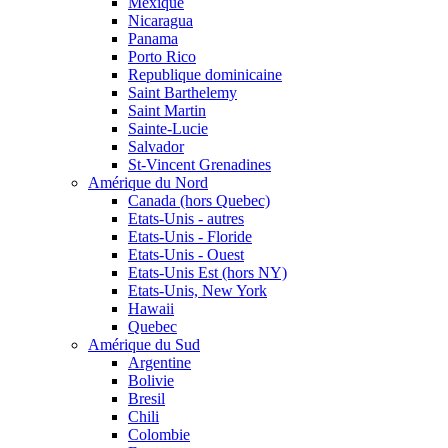
Mexique
Nicaragua
Panama
Porto Rico
Republique dominicaine
Saint Barthelemy
Saint Martin
Sainte-Lucie
Salvador
St-Vincent Grenadines
Amérique du Nord
Canada (hors Quebec)
Etats-Unis - autres
Etats-Unis - Floride
Etats-Unis - Ouest
Etats-Unis Est (hors NY)
Etats-Unis, New York
Hawaii
Quebec
Amérique du Sud
Argentine
Bolivie
Bresil
Chili
Colombie