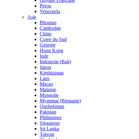
Guyane Francaise
Perou
Venezuela
Asie
Bhoutan
Cambodge
Chine
Coree du Sud
Georgie
Hong Kong
Inde
Indonesie (Bali)
Japon
Kirghizistan
Laos
Macao
Malaisie
Mongolie
Myanmar (Birmanie)
Ouzbekistan
Pakistan
Philippines
Singapour
Sri Lanka
Taiwan