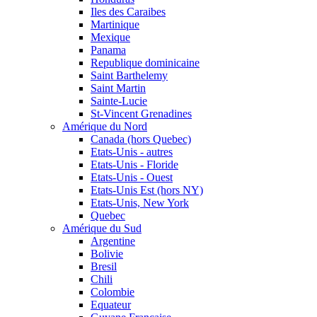
Iles des Caraibes
Martinique
Mexique
Panama
Republique dominicaine
Saint Barthelemy
Saint Martin
Sainte-Lucie
St-Vincent Grenadines
Amérique du Nord
Canada (hors Quebec)
Etats-Unis - autres
Etats-Unis - Floride
Etats-Unis - Ouest
Etats-Unis Est (hors NY)
Etats-Unis, New York
Quebec
Amérique du Sud
Argentine
Bolivie
Bresil
Chili
Colombie
Equateur