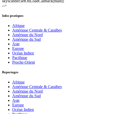
skyscanner.setOnLoadCallback(main);
-->
Infos pratiques
Afrique
Amérique Centrale & Caraïbes
Amérique du Nord
Amérique du Sud
Asie
Europe
Océan Indien
Pacifique
Proche-Orient
Reportages
Afrique
Amérique Centrale & Caraïbes
Amérique du Nord
Amérique du Sud
Asie
Europe
Océan Indien