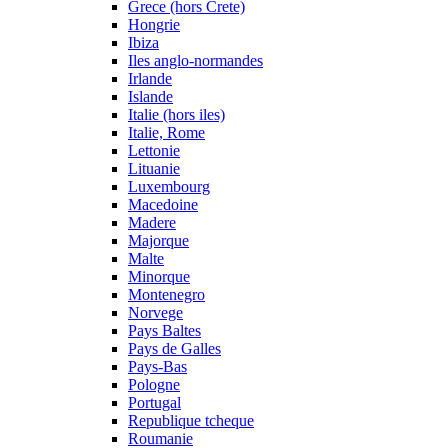
Grece (hors Crete)
Hongrie
Ibiza
Iles anglo-normandes
Irlande
Islande
Italie (hors iles)
Italie, Rome
Lettonie
Lituanie
Luxembourg
Macedoine
Madere
Majorque
Malte
Minorque
Montenegro
Norvege
Pays Baltes
Pays de Galles
Pays-Bas
Pologne
Portugal
Republique tcheque
Roumanie