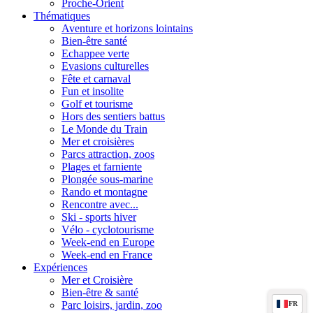
Proche-Orient
Thématiques
Aventure et horizons lointains
Bien-être santé
Echappee verte
Evasions culturelles
Fête et carnaval
Fun et insolite
Golf et tourisme
Hors des sentiers battus
Le Monde du Train
Mer et croisières
Parcs attraction, zoos
Plages et farniente
Plongée sous-marine
Rando et montagne
Rencontre avec...
Ski - sports hiver
Vélo - cyclotourisme
Week-end en Europe
Week-end en France
Expériences
Mer et Croisière
Bien-être & santé
Parc loisirs, jardin, zoo
FR