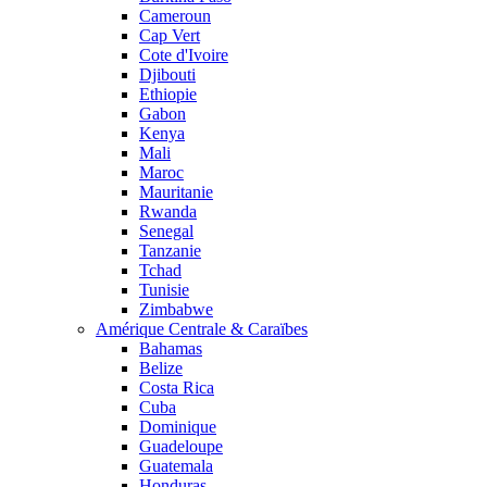
Cameroun
Cap Vert
Cote d'Ivoire
Djibouti
Ethiopie
Gabon
Kenya
Mali
Maroc
Mauritanie
Rwanda
Senegal
Tanzanie
Tchad
Tunisie
Zimbabwe
Amérique Centrale & Caraïbes
Bahamas
Belize
Costa Rica
Cuba
Dominique
Guadeloupe
Guatemala
Honduras