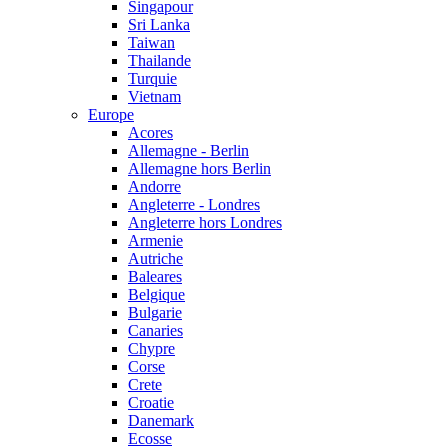
Singapour
Sri Lanka
Taiwan
Thailande
Turquie
Vietnam
Europe
Acores
Allemagne - Berlin
Allemagne hors Berlin
Andorre
Angleterre - Londres
Angleterre hors Londres
Armenie
Autriche
Baleares
Belgique
Bulgarie
Canaries
Chypre
Corse
Crete
Croatie
Danemark
Ecosse