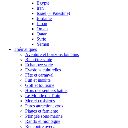
Egypte
Iran
Israel (+ Palestine)
Jordanie
Liban
Oman
Qatar
Syrie
Yemen
Thématiques
Aventure et horizons lointains
Bien-être santé
Echappee verte
Evasions culturelles
Fête et carnaval
Fun et insolite
Golf et tourisme
Hors des sentiers battus
Le Monde du Train
Mer et croisières
Parcs attraction, zoos
Plages et farniente
Plongée sous-marine
Rando et montagne
Rencontre avec...