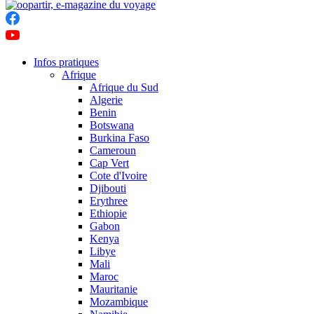
Infos pratiques
Afrique
Afrique du Sud
Algerie
Benin
Botswana
Burkina Faso
Cameroun
Cap Vert
Cote d'Ivoire
Djibouti
Erythree
Ethiopie
Gabon
Kenya
Libye
Mali
Maroc
Mauritanie
Mozambique