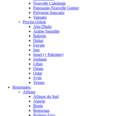
Nouvelle Caledonie
Papouasie-Nouvelle Guinee
Polynesie francaise
Vanuatu
Proche-Orient
Abu Dhabi
Arabie Saoudite
Bahrein
Dubai
Egypte
Iran
Israel (+ Palestine)
Jordanie
Liban
Oman
Qatar
Syrie
Yemen
Reportages
Afrique
Afrique du Sud
Algerie
Benin
Botswana
Burkina Faso