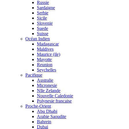
Russie
Sardaigne
Serbie
Sicile
Slovenie
Suede
Suisse
Océan Indien
Madagascar
Maldives
Maurice (ile)
Mayotte
Reunion
Seychelles
Pacifique
Australie
Micronesie
Nlle Zelande
Nouvelle Caledonie
Polynesie francaise
Proche-Orient
Abu Dhabi
Arabie Saoudite
Bahrein
Dubai