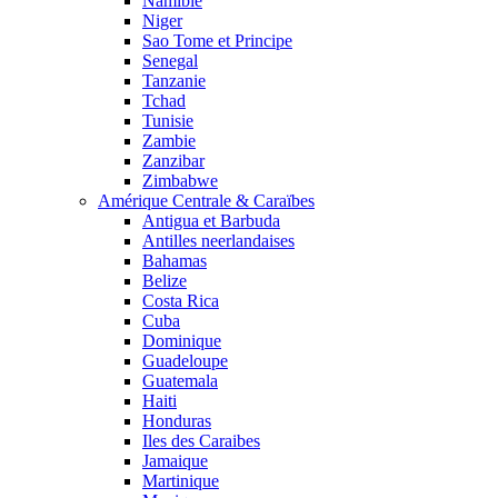
Namibie
Niger
Sao Tome et Principe
Senegal
Tanzanie
Tchad
Tunisie
Zambie
Zanzibar
Zimbabwe
Amérique Centrale & Caraïbes
Antigua et Barbuda
Antilles neerlandaises
Bahamas
Belize
Costa Rica
Cuba
Dominique
Guadeloupe
Guatemala
Haiti
Honduras
Iles des Caraibes
Jamaique
Martinique