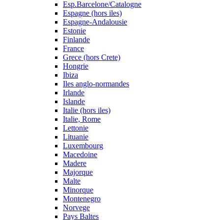
Esp.Barcelone/Catalogne
Espagne (hors iles)
Espagne-Andalousie
Estonie
Finlande
France
Grece (hors Crete)
Hongrie
Ibiza
Iles anglo-normandes
Irlande
Islande
Italie (hors iles)
Italie, Rome
Lettonie
Lituanie
Luxembourg
Macedoine
Madere
Majorque
Malte
Minorque
Montenegro
Norvege
Pays Baltes