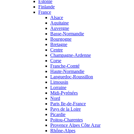
Estonie
Finlande
France
Alsace
Aquitaine
Auvergne
Basse-Normandie
Bourgogne
Bretagne
Centre
Champagne-Ardenne
Corse
Franche-Comté
Haute-Normandie
Languedoc-Roussillon
Limousin
Lorraine
Midi-Pyrénées
Nord
Paris Ile-de-France
Pays de la Loire
Picardie
Poitou-Charentes
Provence Alpes Côte Azur
Rhône-Alpes