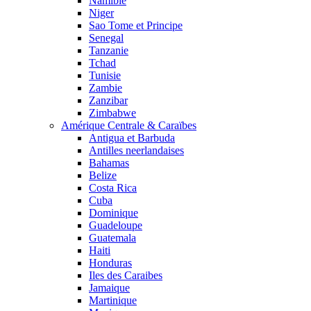
Namibie
Niger
Sao Tome et Principe
Senegal
Tanzanie
Tchad
Tunisie
Zambie
Zanzibar
Zimbabwe
Amérique Centrale & Caraïbes
Antigua et Barbuda
Antilles neerlandaises
Bahamas
Belize
Costa Rica
Cuba
Dominique
Guadeloupe
Guatemala
Haiti
Honduras
Iles des Caraibes
Jamaique
Martinique