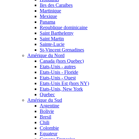
Iles des Caraibes
Martinique
Mexique
Panama
Republique dominicaine
Saint Barthelemy
Saint Martin
Sainte-Lucie
St-Vincent Grenadines
Amérique du Nord
Canada (hors Quebec)
Etats-Unis - autres
Etats-Unis - Floride
Etats-Unis - Ouest
Etats-Unis Est (hors NY)
Etats-Unis, New York
Quebec
Amérique du Sud
Argentine
Bolivie
Bresil
Chili
Colombie
Equateur