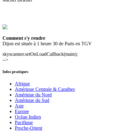
Comment s'y rendre
Dijon est située à 1 heure 30 de Paris en TGV
skyscanner.setOnLoadCallback(main);
-->
Infos pratiques
Afrique
Amérique Centrale & Caraïbes
Amérique du Nord
Amérique du Sud
Asie
Europe
Océan Indien
Pacifique
Proche-Orient