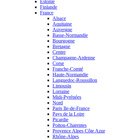
Estonie
Finlande
France
Alsace
Aquitaine
Auvergne
Basse-Normandie
Bourgogne
Bretagne
Centre
Champagne-Ardenne
Corse
Franche-Comté
Haute-Normandie
Languedoc-Roussillon
Limousin
Lorraine
Midi-Pyrénées
Nord
Paris Ile-de-France
Pays de la Loire
Picardie
Poitou-Charentes
Provence Alpes Côte Azur
Rhône-Alpes