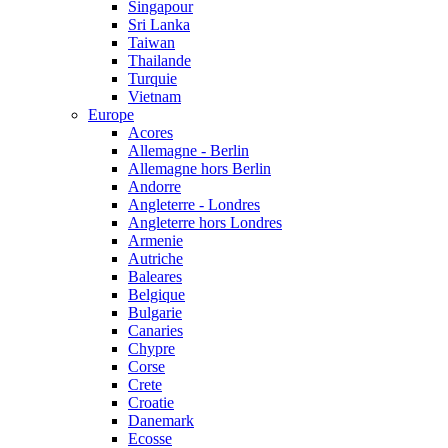
Singapour
Sri Lanka
Taiwan
Thailande
Turquie
Vietnam
Europe
Acores
Allemagne - Berlin
Allemagne hors Berlin
Andorre
Angleterre - Londres
Angleterre hors Londres
Armenie
Autriche
Baleares
Belgique
Bulgarie
Canaries
Chypre
Corse
Crete
Croatie
Danemark
Ecosse