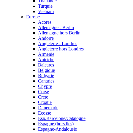
Thailande
Turquie
Vietnam
Europe
Acores
Allemagne - Berlin
Allemagne hors Berlin
Andorre
Angleterre - Londres
Angleterre hors Londres
Armenie
Autriche
Baleares
Belgique
Bulgarie
Canaries
Chypre
Corse
Crete
Croatie
Danemark
Ecosse
Esp.Barcelone/Catalogne
Espagne (hors iles)
Espagne-Andalousie