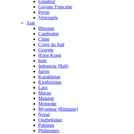
Equateur
Guyane Francaise
Perou
Venezuela
Asie
Bhoutan
Cambodge
Chine
Coree du Sud
Georgie
Hong Kong
Inde
Indonesie (Bali)
Japon
Kazakhstan
Kirghizistan
Laos
Macao
Malaisie
Mongolie
Myanmar (Birmanie)
Nepal
Ouzbekistan
Pakistan
Philippines