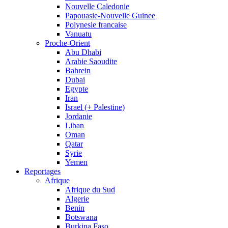
Nouvelle Caledonie
Papouasie-Nouvelle Guinee
Polynesie francaise
Vanuatu
Proche-Orient
Abu Dhabi
Arabie Saoudite
Bahrein
Dubai
Egypte
Iran
Israel (+ Palestine)
Jordanie
Liban
Oman
Qatar
Syrie
Yemen
Reportages
Afrique
Afrique du Sud
Algerie
Benin
Botswana
Burkina Faso