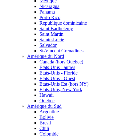
Mexique
Nicaragua
Panama
Porto Rico
Republique dominicaine
Saint Barthelemy
Saint Martin
Sainte-Lucie
Salvador
St-Vincent Grenadines
Amérique du Nord
Canada (hors Quebec)
Etats-Unis - autres
Etats-Unis - Floride
Etats-Unis - Ouest
Etats-Unis Est (hors NY)
Etats-Unis, New York
Hawaii
Quebec
Amérique du Sud
Argentine
Bolivie
Bresil
Chili
Colombie