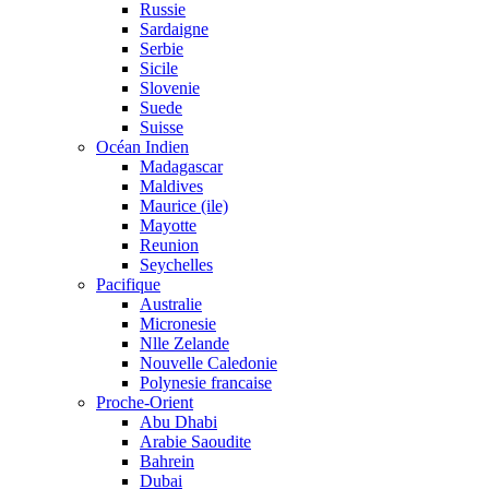
Russie
Sardaigne
Serbie
Sicile
Slovenie
Suede
Suisse
Océan Indien
Madagascar
Maldives
Maurice (ile)
Mayotte
Reunion
Seychelles
Pacifique
Australie
Micronesie
Nlle Zelande
Nouvelle Caledonie
Polynesie francaise
Proche-Orient
Abu Dhabi
Arabie Saoudite
Bahrein
Dubai