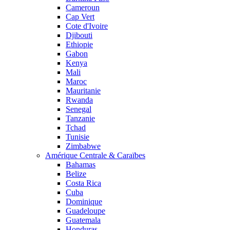
Cameroun
Cap Vert
Cote d'Ivoire
Djibouti
Ethiopie
Gabon
Kenya
Mali
Maroc
Mauritanie
Rwanda
Senegal
Tanzanie
Tchad
Tunisie
Zimbabwe
Amérique Centrale & Caraïbes
Bahamas
Belize
Costa Rica
Cuba
Dominique
Guadeloupe
Guatemala
Honduras