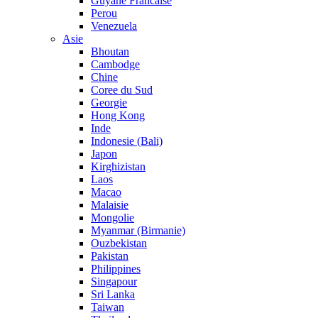
Guyane Francaise
Perou
Venezuela
Asie
Bhoutan
Cambodge
Chine
Coree du Sud
Georgie
Hong Kong
Inde
Indonesie (Bali)
Japon
Kirghizistan
Laos
Macao
Malaisie
Mongolie
Myanmar (Birmanie)
Ouzbekistan
Pakistan
Philippines
Singapour
Sri Lanka
Taiwan