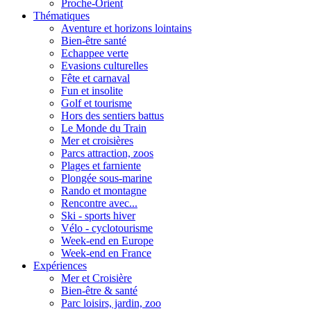
Proche-Orient
Thématiques
Aventure et horizons lointains
Bien-être santé
Echappee verte
Evasions culturelles
Fête et carnaval
Fun et insolite
Golf et tourisme
Hors des sentiers battus
Le Monde du Train
Mer et croisières
Parcs attraction, zoos
Plages et farniente
Plongée sous-marine
Rando et montagne
Rencontre avec...
Ski - sports hiver
Vélo - cyclotourisme
Week-end en Europe
Week-end en France
Expériences
Mer et Croisière
Bien-être & santé
Parc loisirs, jardin, zoo