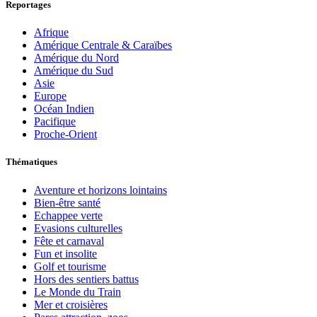
Reportages
Afrique
Amérique Centrale & Caraïbes
Amérique du Nord
Amérique du Sud
Asie
Europe
Océan Indien
Pacifique
Proche-Orient
Thématiques
Aventure et horizons lointains
Bien-être santé
Echappee verte
Evasions culturelles
Fête et carnaval
Fun et insolite
Golf et tourisme
Hors des sentiers battus
Le Monde du Train
Mer et croisières