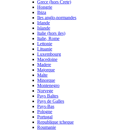
Grece (hors Crete)
Hongrie
Ibiza
Iles anglo-normandes
Irlande
Islande
Italie (hors iles)
Italie, Rome
Lettonie
Lituanie
Luxembourg
Macedoine
Madere
Majorque
Malte
Minorque
Montenegro
Norvege
Pays Baltes
Pays de Galles
Pays-Bas
Pologne
Portugal
Republique tcheque
Roumanie