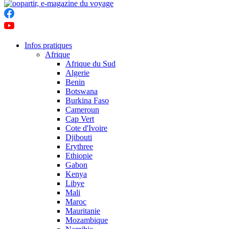
Infos pratiques
Afrique
Afrique du Sud
Algerie
Benin
Botswana
Burkina Faso
Cameroun
Cap Vert
Cote d'Ivoire
Djibouti
Erythree
Ethiopie
Gabon
Kenya
Libye
Mali
Maroc
Mauritanie
Mozambique