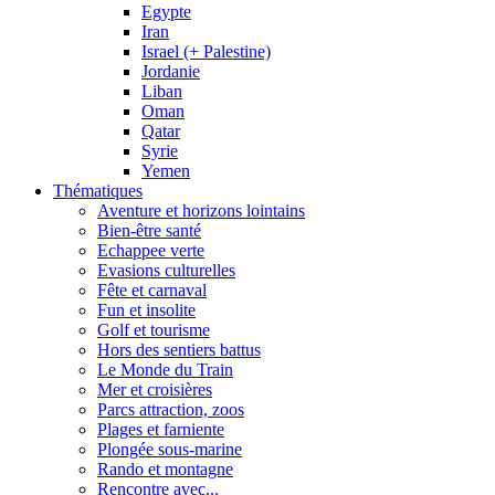
Egypte
Iran
Israel (+ Palestine)
Jordanie
Liban
Oman
Qatar
Syrie
Yemen
Thématiques
Aventure et horizons lointains
Bien-être santé
Echappee verte
Evasions culturelles
Fête et carnaval
Fun et insolite
Golf et tourisme
Hors des sentiers battus
Le Monde du Train
Mer et croisières
Parcs attraction, zoos
Plages et farniente
Plongée sous-marine
Rando et montagne
Rencontre avec...