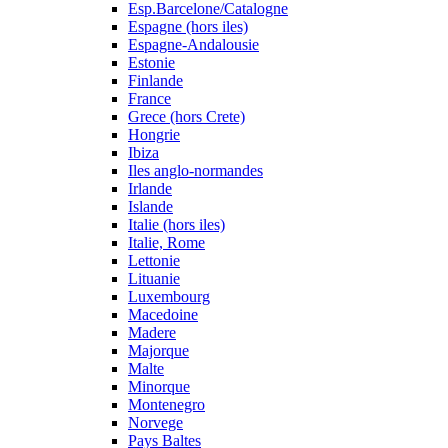
Esp.Barcelone/Catalogne
Espagne (hors iles)
Espagne-Andalousie
Estonie
Finlande
France
Grece (hors Crete)
Hongrie
Ibiza
Iles anglo-normandes
Irlande
Islande
Italie (hors iles)
Italie, Rome
Lettonie
Lituanie
Luxembourg
Macedoine
Madere
Majorque
Malte
Minorque
Montenegro
Norvege
Pays Baltes