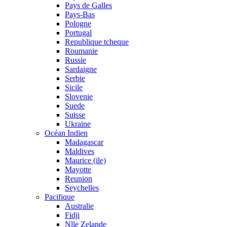
Pays de Galles
Pays-Bas
Pologne
Portugal
Republique tcheque
Roumanie
Russie
Sardaigne
Serbie
Sicile
Slovenie
Suede
Suisse
Ukraine
Océan Indien
Madagascar
Maldives
Maurice (ile)
Mayotte
Reunion
Seychelles
Pacifique
Australie
Fidji
Nlle Zelande