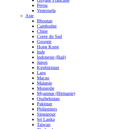
Guyane Francaise
Perou
Venezuela
Asie
Bhoutan
Cambodge
Chine
Coree du Sud
Georgie
Hong Kong
Inde
Indonesie (Bali)
Japon
Kirghizistan
Laos
Macao
Malaisie
Mongolie
Myanmar (Birmanie)
Ouzbekistan
Pakistan
Philippines
Singapour
Sri Lanka
Taiwan