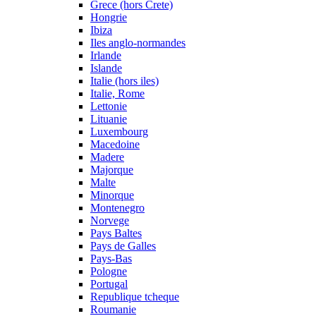
Grece (hors Crete)
Hongrie
Ibiza
Iles anglo-normandes
Irlande
Islande
Italie (hors iles)
Italie, Rome
Lettonie
Lituanie
Luxembourg
Macedoine
Madere
Majorque
Malte
Minorque
Montenegro
Norvege
Pays Baltes
Pays de Galles
Pays-Bas
Pologne
Portugal
Republique tcheque
Roumanie