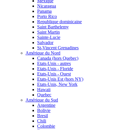
Mexique
Nicaragua
Panama
Porto Rico
Republique dominicaine
Saint Barthelemy
Saint Martin
Sainte-Lucie
Salvador
St-Vincent Grenadines
Amérique du Nord
Canada (hors Quebec)
Etats-Unis - autres
Etats-Unis - Floride
Etats-Unis - Ouest
Etats-Unis Est (hors NY)
Etats-Unis, New York
Hawaii
Quebec
Amérique du Sud
Argentine
Bolivie
Bresil
Chili
Colombie