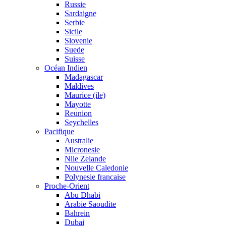
Russie
Sardaigne
Serbie
Sicile
Slovenie
Suede
Suisse
Océan Indien
Madagascar
Maldives
Maurice (ile)
Mayotte
Reunion
Seychelles
Pacifique
Australie
Micronesie
Nlle Zelande
Nouvelle Caledonie
Polynesie francaise
Proche-Orient
Abu Dhabi
Arabie Saoudite
Bahrein
Dubai