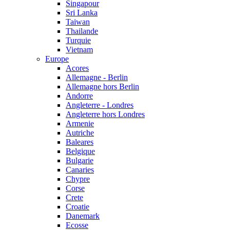
Singapour
Sri Lanka
Taiwan
Thailande
Turquie
Vietnam
Europe
Acores
Allemagne - Berlin
Allemagne hors Berlin
Andorre
Angleterre - Londres
Angleterre hors Londres
Armenie
Autriche
Baleares
Belgique
Bulgarie
Canaries
Chypre
Corse
Crete
Croatie
Danemark
Ecosse