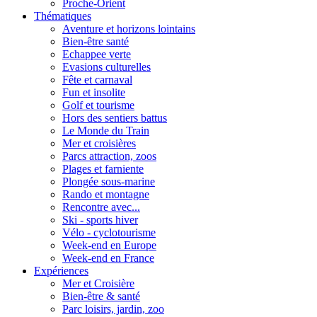
Proche-Orient
Thématiques
Aventure et horizons lointains
Bien-être santé
Echappee verte
Evasions culturelles
Fête et carnaval
Fun et insolite
Golf et tourisme
Hors des sentiers battus
Le Monde du Train
Mer et croisières
Parcs attraction, zoos
Plages et farniente
Plongée sous-marine
Rando et montagne
Rencontre avec...
Ski - sports hiver
Vélo - cyclotourisme
Week-end en Europe
Week-end en France
Expériences
Mer et Croisière
Bien-être & santé
Parc loisirs, jardin, zoo