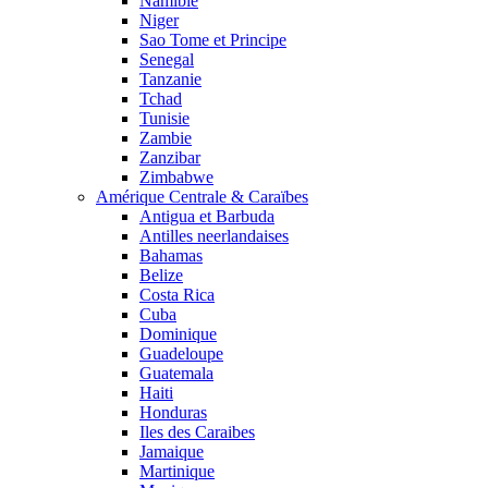
Namibie
Niger
Sao Tome et Principe
Senegal
Tanzanie
Tchad
Tunisie
Zambie
Zanzibar
Zimbabwe
Amérique Centrale & Caraïbes
Antigua et Barbuda
Antilles neerlandaises
Bahamas
Belize
Costa Rica
Cuba
Dominique
Guadeloupe
Guatemala
Haiti
Honduras
Iles des Caraibes
Jamaique
Martinique