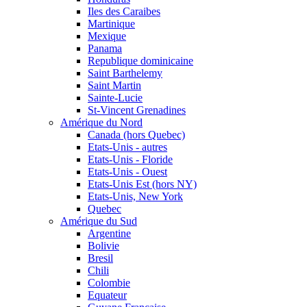
Iles des Caraibes
Martinique
Mexique
Panama
Republique dominicaine
Saint Barthelemy
Saint Martin
Sainte-Lucie
St-Vincent Grenadines
Amérique du Nord
Canada (hors Quebec)
Etats-Unis - autres
Etats-Unis - Floride
Etats-Unis - Ouest
Etats-Unis Est (hors NY)
Etats-Unis, New York
Quebec
Amérique du Sud
Argentine
Bolivie
Bresil
Chili
Colombie
Equateur