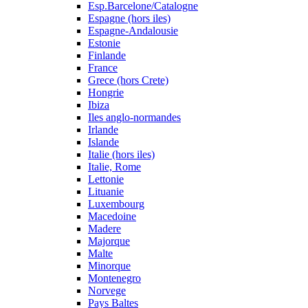
Esp.Barcelone/Catalogne
Espagne (hors iles)
Espagne-Andalousie
Estonie
Finlande
France
Grece (hors Crete)
Hongrie
Ibiza
Iles anglo-normandes
Irlande
Islande
Italie (hors iles)
Italie, Rome
Lettonie
Lituanie
Luxembourg
Macedoine
Madere
Majorque
Malte
Minorque
Montenegro
Norvege
Pays Baltes