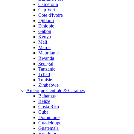
Cameroun
Cap Vert
Cote d'Ivoire
Djibouti
Ethiopie
Gabon
Kenya
Mali
Maroc
Mauritanie
Rwanda
Senegal
Tanzanie
Tchad
Tunisie
Zimbabwe
Amérique Centrale & Caraïbes
Bahamas
Belize
Costa Rica
Cuba
Dominique
Guadeloupe
Guatemala
Honduras