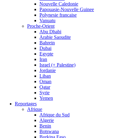
Nouvelle Caledonie
Papouasie-Nouvelle Guinee
Polynesie francaise
Vanuatu
Proche-Orient
Abu Dhabi
Arabie Saoudite
Bahrein
Dubai
Egypte
Iran
Israel (+ Palestine)
Jordanie
Liban
Oman
Qatar
Syrie
Yemen
Reportages
Afrique
Afrique du Sud
Algerie
Benin
Botswana
Burkina Faso