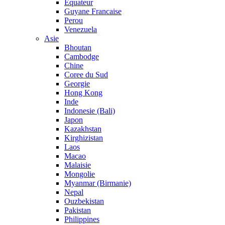
Equateur
Guyane Francaise
Perou
Venezuela
Asie
Bhoutan
Cambodge
Chine
Coree du Sud
Georgie
Hong Kong
Inde
Indonesie (Bali)
Japon
Kazakhstan
Kirghizistan
Laos
Macao
Malaisie
Mongolie
Myanmar (Birmanie)
Nepal
Ouzbekistan
Pakistan
Philippines