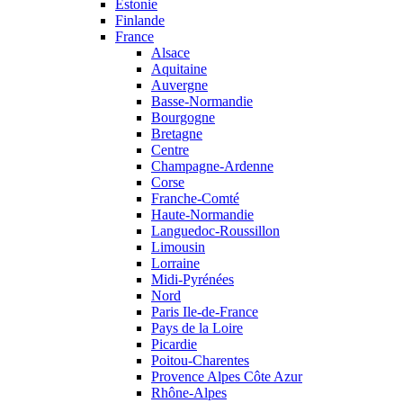
Estonie
Finlande
France
Alsace
Aquitaine
Auvergne
Basse-Normandie
Bourgogne
Bretagne
Centre
Champagne-Ardenne
Corse
Franche-Comté
Haute-Normandie
Languedoc-Roussillon
Limousin
Lorraine
Midi-Pyrénées
Nord
Paris Ile-de-France
Pays de la Loire
Picardie
Poitou-Charentes
Provence Alpes Côte Azur
Rhône-Alpes