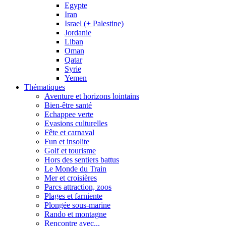
Egypte
Iran
Israel (+ Palestine)
Jordanie
Liban
Oman
Qatar
Syrie
Yemen
Thématiques
Aventure et horizons lointains
Bien-être santé
Echappee verte
Evasions culturelles
Fête et carnaval
Fun et insolite
Golf et tourisme
Hors des sentiers battus
Le Monde du Train
Mer et croisières
Parcs attraction, zoos
Plages et farniente
Plongée sous-marine
Rando et montagne
Rencontre avec...