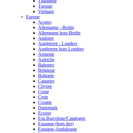
Thailande
Turquie
Vietnam
Europe
Acores
Allemagne - Berlin
Allemagne hors Berlin
Andorre
Angleterre - Londres
Angleterre hors Londres
Armenie
Autriche
Baleares
Belgique
Bulgarie
Canaries
Chypre
Corse
Crete
Croatie
Danemark
Ecosse
Esp.Barcelone/Catalogne
Espagne (hors iles)
Espagne-Andalousie