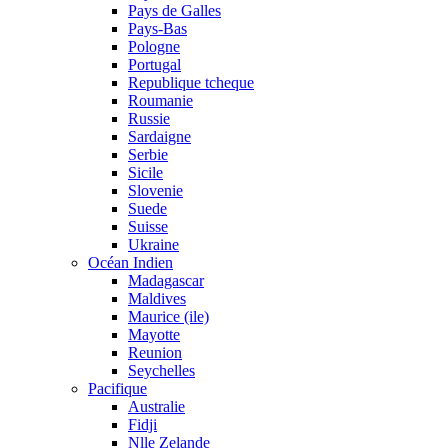
Pays de Galles
Pays-Bas
Pologne
Portugal
Republique tcheque
Roumanie
Russie
Sardaigne
Serbie
Sicile
Slovenie
Suede
Suisse
Ukraine
Océan Indien
Madagascar
Maldives
Maurice (ile)
Mayotte
Reunion
Seychelles
Pacifique
Australie
Fidji
Nlle Zelande