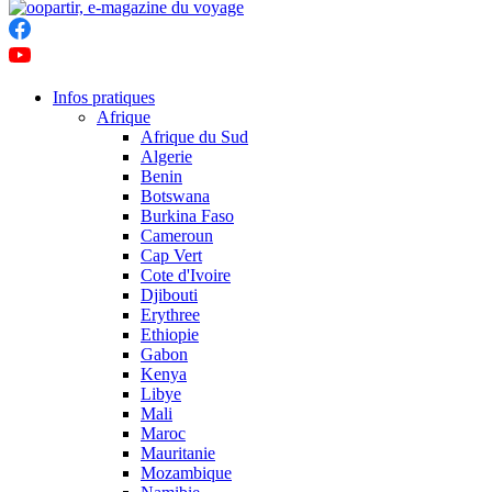
Infos pratiques
Afrique
Afrique du Sud
Algerie
Benin
Botswana
Burkina Faso
Cameroun
Cap Vert
Cote d'Ivoire
Djibouti
Erythree
Ethiopie
Gabon
Kenya
Libye
Mali
Maroc
Mauritanie
Mozambique