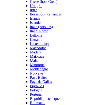
Grece (hors Crete)
Hongrie
Ibiza
Iles anglo-normandes
Irlande
Islande
Italie (hors iles)
Italie, Rome
Lettonie
Lituanie
Luxembourg
Macedoine
Madere
Majorque
Malte
Minorque
Montenegro
Norvege
Pays Baltes
Pays de Galles
Pays-Bas
Pologne
Portugal
Republique tcheque
Roumanie