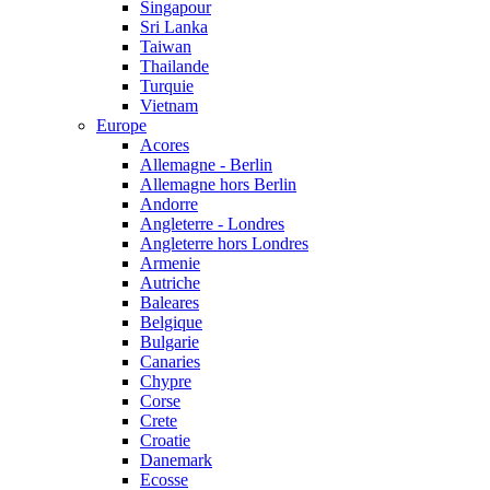
Singapour
Sri Lanka
Taiwan
Thailande
Turquie
Vietnam
Europe
Acores
Allemagne - Berlin
Allemagne hors Berlin
Andorre
Angleterre - Londres
Angleterre hors Londres
Armenie
Autriche
Baleares
Belgique
Bulgarie
Canaries
Chypre
Corse
Crete
Croatie
Danemark
Ecosse