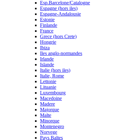
Esp.Barcelone/Catalogne
Espagne (hors iles)
Espagne-Andalousie
Estonie
Finlande
France
Grece (hors Crete)
Hongrie
Ibiza
Iles anglo-normandes
Irlande
Islande
Italie (hors iles)
Italie, Rome
Lettonie
Lituanie
Luxembourg
Macedoine
Madere
Majorque
Malte
Minorque
Montenegro
Norvege
Pays Baltes