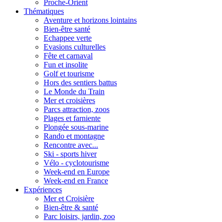
Proche-Orient
Thématiques
Aventure et horizons lointains
Bien-être santé
Echappee verte
Evasions culturelles
Fête et carnaval
Fun et insolite
Golf et tourisme
Hors des sentiers battus
Le Monde du Train
Mer et croisières
Parcs attraction, zoos
Plages et farniente
Plongée sous-marine
Rando et montagne
Rencontre avec...
Ski - sports hiver
Vélo - cyclotourisme
Week-end en Europe
Week-end en France
Expériences
Mer et Croisière
Bien-être & santé
Parc loisirs, jardin, zoo