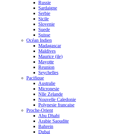
Russie
Sardaigne
Serbie
Sicile
Slovenie
Suede
Suisse
Océan Indien
Madagascar
Maldives
Maurice (ile)
Mayotte
Reunion
Seychelles
Pacifique
Australie
Micronesie
Nlle Zelande
Nouvelle Caledonie
Polynesie francaise
Proche-Orient
Abu Dhabi
Arabie Saoudite
Bahrein
Dubai