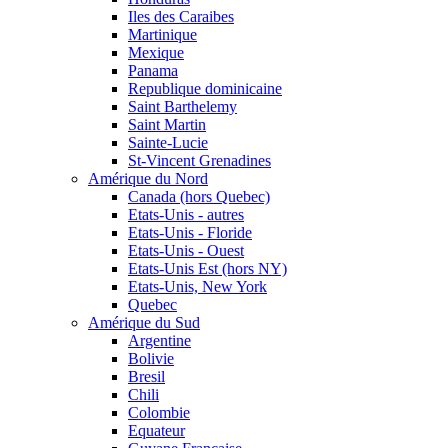
Iles des Caraibes
Martinique
Mexique
Panama
Republique dominicaine
Saint Barthelemy
Saint Martin
Sainte-Lucie
St-Vincent Grenadines
Amérique du Nord
Canada (hors Quebec)
Etats-Unis - autres
Etats-Unis - Floride
Etats-Unis - Ouest
Etats-Unis Est (hors NY)
Etats-Unis, New York
Quebec
Amérique du Sud
Argentine
Bolivie
Bresil
Chili
Colombie
Equateur