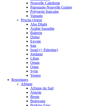
Nouvelle Caledonie
Papouasie-Nouvelle Guinee
Polynesie francaise
Vanuatu
Proche-Orient
Abu Dhabi
Arabie Saoudite
Bahrein
Dubai
Egypte
Iran
Israel (+ Palestine)
Jordanie
Liban
Oman
Qatar
Syrie
Yemen
Reportages
Afrique
Afrique du Sud
Algerie
Benin
Botswana
Burkina Faso