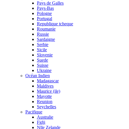
Pays de Galles
Pays-Bas
Pologne
Portugal
Republique tcheque
Roumanie
Russie
Sardaigne
Serbie
Sicile
Slovenie
Suede
Suisse
Ukraine
Océan Indien
Madagascar
Maldives
Maurice (ile)
Mayotte
Reunion
Seychelles
Pacifique
Australie
Fidji
Nlle Zelande