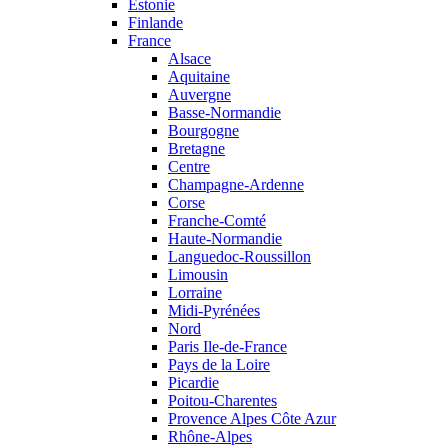
Estonie
Finlande
France
Alsace
Aquitaine
Auvergne
Basse-Normandie
Bourgogne
Bretagne
Centre
Champagne-Ardenne
Corse
Franche-Comté
Haute-Normandie
Languedoc-Roussillon
Limousin
Lorraine
Midi-Pyrénées
Nord
Paris Ile-de-France
Pays de la Loire
Picardie
Poitou-Charentes
Provence Alpes Côte Azur
Rhône-Alpes