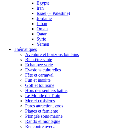
Egypte
Iran
Israel (+ Palestine)
Jordanie
Liban
Oman
Qatar
Syrie
Yemen
Thématiques
Aventure et horizons lointains
Bien-être santé
Echappee verte
Evasions culturelles
Fête et carnaval
Fun et insolite
Golf et tourisme
Hors des sentiers battus
Le Monde du Train
Mer et croisières
Parcs attraction, zoos
Plages et farniente
Plongée sous-marine
Rando et montagne
Rencontre avec...