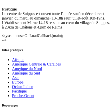
Pratique
Le centre de Suippes est ouvert toute l'année sauf en décembre et
janvier, du mardi au dimanche (13-18h sauf juillet-août 10h-19h).
L'établissement Marne 14-18 se situe au cœur du village de Suippes,
à 23km de Châlons et 42km de Reims
skyscanner.setOnLoadCallback(main);
-->
Infos pratiques
Afrique
Amérique Centrale & Caraïbes
Amérique du Nord
Amérique du Sud
Asie
Europe
Océan Indien
Pacifique
Proche-Orient
Reportages