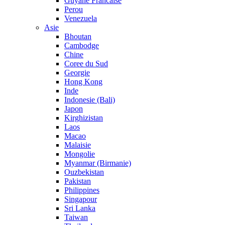
Guyane Francaise
Perou
Venezuela
Asie
Bhoutan
Cambodge
Chine
Coree du Sud
Georgie
Hong Kong
Inde
Indonesie (Bali)
Japon
Kirghizistan
Laos
Macao
Malaisie
Mongolie
Myanmar (Birmanie)
Ouzbekistan
Pakistan
Philippines
Singapour
Sri Lanka
Taiwan