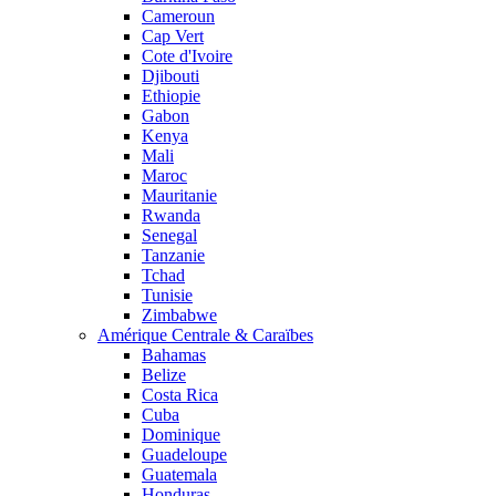
Cameroun
Cap Vert
Cote d'Ivoire
Djibouti
Ethiopie
Gabon
Kenya
Mali
Maroc
Mauritanie
Rwanda
Senegal
Tanzanie
Tchad
Tunisie
Zimbabwe
Amérique Centrale & Caraïbes
Bahamas
Belize
Costa Rica
Cuba
Dominique
Guadeloupe
Guatemala
Honduras