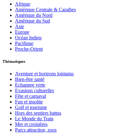
Afrique
Amérique Centrale & Caraïbes
Amérique du Nord
Amérique du Sud
Asie
Europe
Océan Indien
Pacifique
Proche-Orient
Thématiques
Aventure et horizons lointains
Bien-être santé
Echappee verte
Evasions culturelles
Fête et carnaval
Fun et insolite
Golf et tourisme
Hors des sentiers battus
Le Monde du Train
Mer et croisières
Parcs attraction, zoos