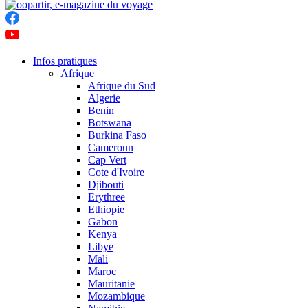
Infos pratiques
Afrique
Afrique du Sud
Algerie
Benin
Botswana
Burkina Faso
Cameroun
Cap Vert
Cote d'Ivoire
Djibouti
Erythree
Ethiopie
Gabon
Kenya
Libye
Mali
Maroc
Mauritanie
Mozambique