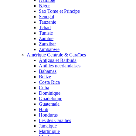
Namibie
Niger
Sao Tome et Principe
Senegal
Tanzanie
Tchad
Tunisie
Zambie
Zanzibar
Zimbabwe
Amérique Centrale & Caraïbes
Antigua et Barbuda
Antilles neerlandaises
Bahamas
Belize
Costa Rica
Cuba
Dominique
Guadeloupe
Guatemala
Haiti
Honduras
Iles des Caraibes
Jamaique
Martinique