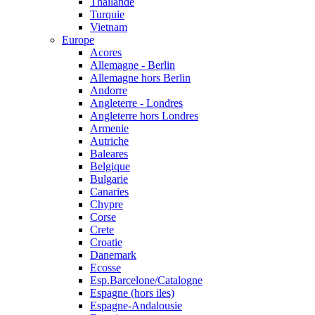
Thailande
Turquie
Vietnam
Europe
Acores
Allemagne - Berlin
Allemagne hors Berlin
Andorre
Angleterre - Londres
Angleterre hors Londres
Armenie
Autriche
Baleares
Belgique
Bulgarie
Canaries
Chypre
Corse
Crete
Croatie
Danemark
Ecosse
Esp.Barcelone/Catalogne
Espagne (hors iles)
Espagne-Andalousie