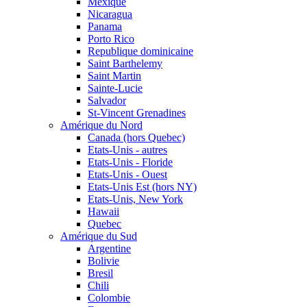
Mexique
Nicaragua
Panama
Porto Rico
Republique dominicaine
Saint Barthelemy
Saint Martin
Sainte-Lucie
Salvador
St-Vincent Grenadines
Amérique du Nord
Canada (hors Quebec)
Etats-Unis - autres
Etats-Unis - Floride
Etats-Unis - Ouest
Etats-Unis Est (hors NY)
Etats-Unis, New York
Hawaii
Quebec
Amérique du Sud
Argentine
Bolivie
Bresil
Chili
Colombie