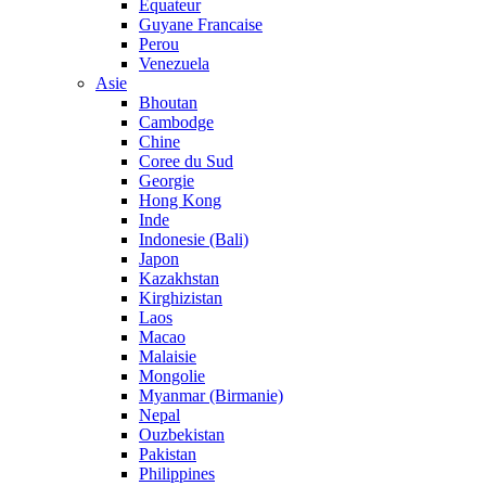
Equateur
Guyane Francaise
Perou
Venezuela
Asie
Bhoutan
Cambodge
Chine
Coree du Sud
Georgie
Hong Kong
Inde
Indonesie (Bali)
Japon
Kazakhstan
Kirghizistan
Laos
Macao
Malaisie
Mongolie
Myanmar (Birmanie)
Nepal
Ouzbekistan
Pakistan
Philippines