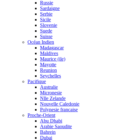
Russie
Sardaigne
Serbie
Sicile
Slovenie
Suede
Suisse
Océan Indien
Madagascar
Maldives
Maurice (ile)
Mayotte
Reunion
Seychelles
Pacifique
Australie
Micronesie
Nlle Zelande
Nouvelle Caledonie
Polynesie francaise
Proche-Orient
Abu Dhabi
Arabie Saoudite
Bahrein
Dubai