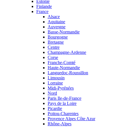
Estonie
Finlande
France
Alsace
Aquitaine
Auvergne
Basse-Normandie
Bourgogne
Bretagne
Centre
Champagne-Ardenne
Corse
Franche-Comté
Haute-Normandie
Languedoc-Roussillon
Limousin
Lorraine
Midi-Pyrénées
Nord
Paris Ile-de-France
Pays de la Loire
Picardie
Poitou-Charentes
Provence Alpes Côte Azur
Rhône-Alpes