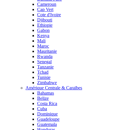
Cameroun
Cap Vert
Cote d'Ivoire
Djibouti
Ethiopie
Gabon
Kenya
Mali
Maroc
Mauritanie
Rwanda
Senegal
Tanzanie
Tchad
Tunisie
Zimbabwe
Amérique Centrale & Caraïbes
Bahamas
Belize
Costa Rica
Cuba
Dominique
Guadeloupe
Guatemala
Honduras