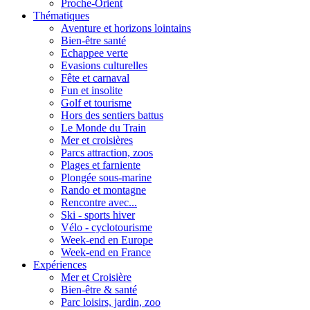
Proche-Orient
Thématiques
Aventure et horizons lointains
Bien-être santé
Echappee verte
Evasions culturelles
Fête et carnaval
Fun et insolite
Golf et tourisme
Hors des sentiers battus
Le Monde du Train
Mer et croisières
Parcs attraction, zoos
Plages et farniente
Plongée sous-marine
Rando et montagne
Rencontre avec...
Ski - sports hiver
Vélo - cyclotourisme
Week-end en Europe
Week-end en France
Expériences
Mer et Croisière
Bien-être & santé
Parc loisirs, jardin, zoo