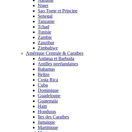
Namibie
Niger
Sao Tome et Principe
Senegal
Tanzanie
Tchad
Tunisie
Zambie
Zanzibar
Zimbabwe
Amérique Centrale & Caraïbes
Antigua et Barbuda
Antilles neerlandaises
Bahamas
Belize
Costa Rica
Cuba
Dominique
Guadeloupe
Guatemala
Haiti
Honduras
Iles des Caraibes
Jamaique
Martinique