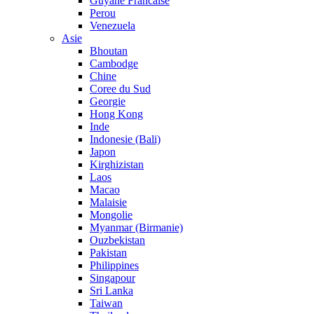
Guyane Francaise
Perou
Venezuela
Asie
Bhoutan
Cambodge
Chine
Coree du Sud
Georgie
Hong Kong
Inde
Indonesie (Bali)
Japon
Kirghizistan
Laos
Macao
Malaisie
Mongolie
Myanmar (Birmanie)
Ouzbekistan
Pakistan
Philippines
Singapour
Sri Lanka
Taiwan