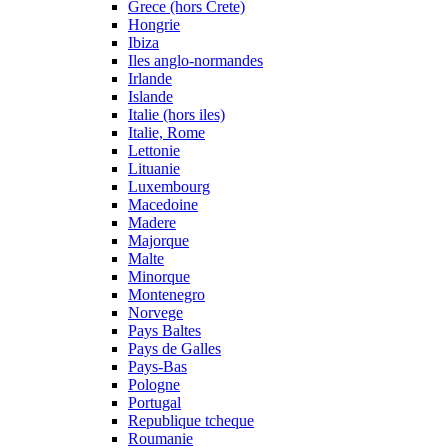
Grece (hors Crete)
Hongrie
Ibiza
Iles anglo-normandes
Irlande
Islande
Italie (hors iles)
Italie, Rome
Lettonie
Lituanie
Luxembourg
Macedoine
Madere
Majorque
Malte
Minorque
Montenegro
Norvege
Pays Baltes
Pays de Galles
Pays-Bas
Pologne
Portugal
Republique tcheque
Roumanie