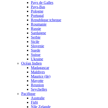
Pays de Galles
Pays-Bas
Pologne
Portugal
Republique tcheque
Roumanie
Russie
Sardaigne
Serbie
Sicile
Slovenie
Suede
Suisse
Ukraine
Océan Indien
Madagascar
Maldives
Maurice (ile)
Mayotte
Reunion
Seychelles
Pacifique
Australie
Fidji
Nlle Zelande