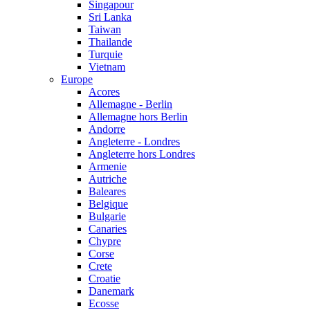
Singapour
Sri Lanka
Taiwan
Thailande
Turquie
Vietnam
Europe
Acores
Allemagne - Berlin
Allemagne hors Berlin
Andorre
Angleterre - Londres
Angleterre hors Londres
Armenie
Autriche
Baleares
Belgique
Bulgarie
Canaries
Chypre
Corse
Crete
Croatie
Danemark
Ecosse