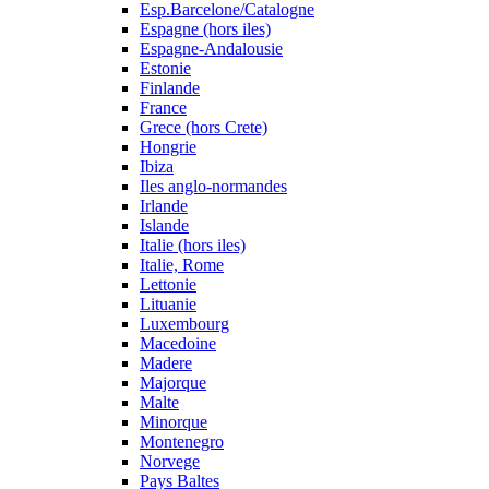
Esp.Barcelone/Catalogne
Espagne (hors iles)
Espagne-Andalousie
Estonie
Finlande
France
Grece (hors Crete)
Hongrie
Ibiza
Iles anglo-normandes
Irlande
Islande
Italie (hors iles)
Italie, Rome
Lettonie
Lituanie
Luxembourg
Macedoine
Madere
Majorque
Malte
Minorque
Montenegro
Norvege
Pays Baltes