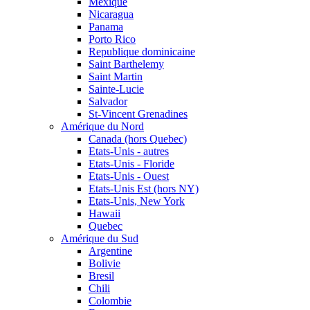
Mexique
Nicaragua
Panama
Porto Rico
Republique dominicaine
Saint Barthelemy
Saint Martin
Sainte-Lucie
Salvador
St-Vincent Grenadines
Amérique du Nord
Canada (hors Quebec)
Etats-Unis - autres
Etats-Unis - Floride
Etats-Unis - Ouest
Etats-Unis Est (hors NY)
Etats-Unis, New York
Hawaii
Quebec
Amérique du Sud
Argentine
Bolivie
Bresil
Chili
Colombie