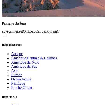
Paysage du Jura
skyscanner.setOnLoadCallback(main);
-->
Infos pratiques
Afrique
Amérique Centrale & Caraïbes
Amérique du Nord
Amérique du Sud
Asie
Europe
Océan Indien
Pacifique
Proche-Orient
Reportages