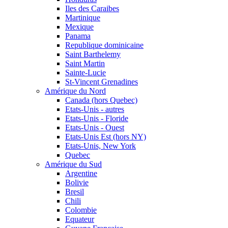
Iles des Caraibes
Martinique
Mexique
Panama
Republique dominicaine
Saint Barthelemy
Saint Martin
Sainte-Lucie
St-Vincent Grenadines
Amérique du Nord
Canada (hors Quebec)
Etats-Unis - autres
Etats-Unis - Floride
Etats-Unis - Ouest
Etats-Unis Est (hors NY)
Etats-Unis, New York
Quebec
Amérique du Sud
Argentine
Bolivie
Bresil
Chili
Colombie
Equateur