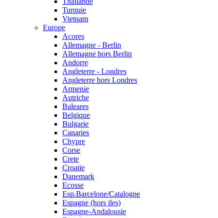
Thailande
Turquie
Vietnam
Europe
Acores
Allemagne - Berlin
Allemagne hors Berlin
Andorre
Angleterre - Londres
Angleterre hors Londres
Armenie
Autriche
Baleares
Belgique
Bulgarie
Canaries
Chypre
Corse
Crete
Croatie
Danemark
Ecosse
Esp.Barcelone/Catalogne
Espagne (hors iles)
Espagne-Andalousie