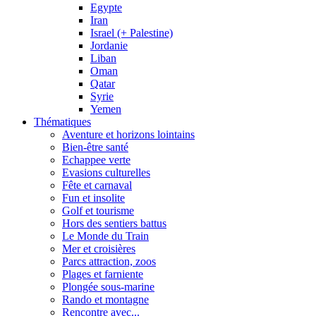
Egypte
Iran
Israel (+ Palestine)
Jordanie
Liban
Oman
Qatar
Syrie
Yemen
Thématiques
Aventure et horizons lointains
Bien-être santé
Echappee verte
Evasions culturelles
Fête et carnaval
Fun et insolite
Golf et tourisme
Hors des sentiers battus
Le Monde du Train
Mer et croisières
Parcs attraction, zoos
Plages et farniente
Plongée sous-marine
Rando et montagne
Rencontre avec...