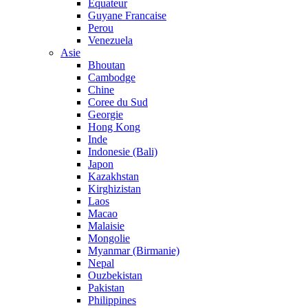
Equateur
Guyane Francaise
Perou
Venezuela
Asie
Bhoutan
Cambodge
Chine
Coree du Sud
Georgie
Hong Kong
Inde
Indonesie (Bali)
Japon
Kazakhstan
Kirghizistan
Laos
Macao
Malaisie
Mongolie
Myanmar (Birmanie)
Nepal
Ouzbekistan
Pakistan
Philippines