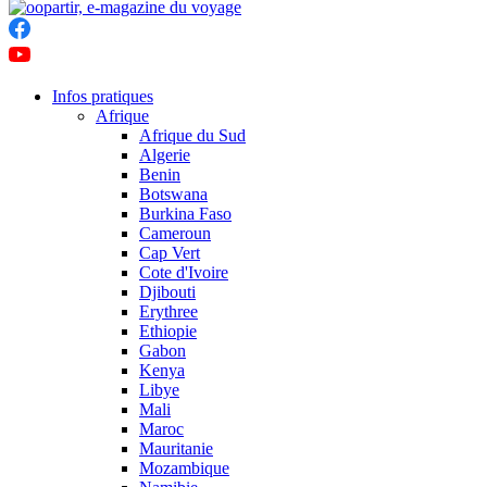
Infos pratiques
Afrique
Afrique du Sud
Algerie
Benin
Botswana
Burkina Faso
Cameroun
Cap Vert
Cote d'Ivoire
Djibouti
Erythree
Ethiopie
Gabon
Kenya
Libye
Mali
Maroc
Mauritanie
Mozambique