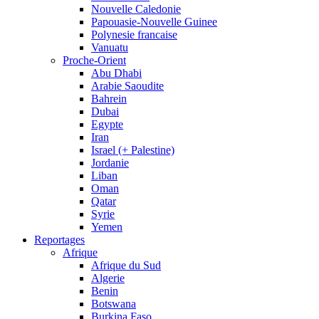
Nouvelle Caledonie
Papouasie-Nouvelle Guinee
Polynesie francaise
Vanuatu
Proche-Orient
Abu Dhabi
Arabie Saoudite
Bahrein
Dubai
Egypte
Iran
Israel (+ Palestine)
Jordanie
Liban
Oman
Qatar
Syrie
Yemen
Reportages
Afrique
Afrique du Sud
Algerie
Benin
Botswana
Burkina Faso