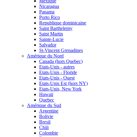
Mexique
Nicaragua
Panama
Porto Rico
Republique dominicaine
Saint Barthelemy
Saint Martin
Sainte-Lucie
Salvador
St-Vincent Grenadines
Amérique du Nord
Canada (hors Quebec)
Etats-Unis - autres
Etats-Unis - Floride
Etats-Unis - Ouest
Etats-Unis Est (hors NY)
Etats-Unis, New York
Hawaii
Quebec
Amérique du Sud
Argentine
Bolivie
Bresil
Chili
Colombie