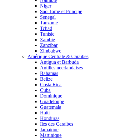
Namibie
Niger
Sao Tome et Principe
Senegal
Tanzanie
Tchad
Tunisie
Zambie
Zanzibar
Zimbabwe
Amérique Centrale & Caraïbes
Antigua et Barbuda
Antilles neerlandaises
Bahamas
Belize
Costa Rica
Cuba
Dominique
Guadeloupe
Guatemala
Haiti
Honduras
Iles des Caraibes
Jamaique
Martinique