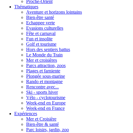
Proche-Orient
Thématiques
Aventure et horizons lointains
Bien-être santé
Echappee verte
Evasions culturelles
Fête et carnaval
Fun et insolite
Golf et tourisme
Hors des sentiers battus
Le Monde du Train
Mer et croisières
Parcs attraction, zoos
Plages et farniente
Plongée sous-marine
Rando et montagne
Rencontre avec...
Ski - sports hiver
Vélo - cyclotourisme
Week-end en Europe
Week-end en France
Expériences
Mer et Croisière
Bien-être & santé
Parc loisirs, jardin, zoo