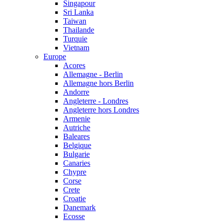
Singapour
Sri Lanka
Taiwan
Thailande
Turquie
Vietnam
Europe
Acores
Allemagne - Berlin
Allemagne hors Berlin
Andorre
Angleterre - Londres
Angleterre hors Londres
Armenie
Autriche
Baleares
Belgique
Bulgarie
Canaries
Chypre
Corse
Crete
Croatie
Danemark
Ecosse