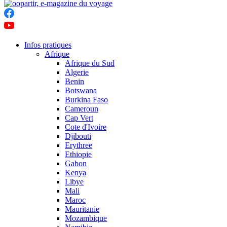
Infos pratiques
Afrique
Afrique du Sud
Algerie
Benin
Botswana
Burkina Faso
Cameroun
Cap Vert
Cote d'Ivoire
Djibouti
Erythree
Ethiopie
Gabon
Kenya
Libye
Mali
Maroc
Mauritanie
Mozambique