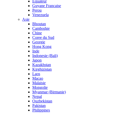
Equateur
Guyane Francaise
Perou
Venezuela
Asie
Bhoutan
Cambodge
Chine
Coree du Sud
Georgie
Hong Kong
Inde
Indonesie (Bali)
Japon
Kazakhstan
Kirghizistan
Laos
Macao
Malaisie
Mongolie
Myanmar (Birmanie)
Nepal
Ouzbekistan
Pakistan
Philippines