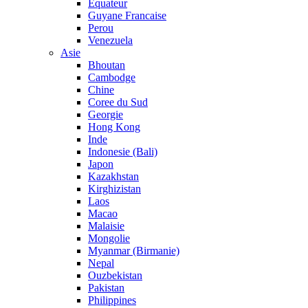
Equateur
Guyane Francaise
Perou
Venezuela
Asie
Bhoutan
Cambodge
Chine
Coree du Sud
Georgie
Hong Kong
Inde
Indonesie (Bali)
Japon
Kazakhstan
Kirghizistan
Laos
Macao
Malaisie
Mongolie
Myanmar (Birmanie)
Nepal
Ouzbekistan
Pakistan
Philippines