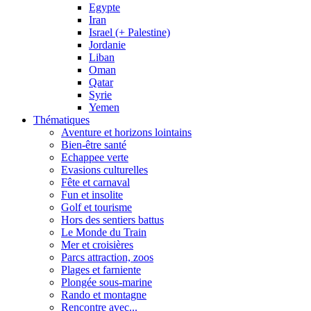
Egypte
Iran
Israel (+ Palestine)
Jordanie
Liban
Oman
Qatar
Syrie
Yemen
Thématiques
Aventure et horizons lointains
Bien-être santé
Echappee verte
Evasions culturelles
Fête et carnaval
Fun et insolite
Golf et tourisme
Hors des sentiers battus
Le Monde du Train
Mer et croisières
Parcs attraction, zoos
Plages et farniente
Plongée sous-marine
Rando et montagne
Rencontre avec...