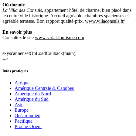
Où dormir
La Villa des Consuls
, appartement-hôtel de charme, bien placé dans
le centre ville historique. Accueil agréable, chambres spacieuses et
agréable terrasse. Bon rapport qualité-prix.
www.villaconsuls.fr/
En savoir plus
Consultez le site
www.sarlat-tourisme.com
skyscanner.setOnLoadCallback(main);
-->
Infos pratiques
Afrique
Amérique Centrale & Caraïbes
Amérique du Nord
Amérique du Sud
Asie
Europe
Océan Indien
Pacifique
Proche-Orient