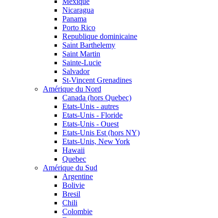
Mexique
Nicaragua
Panama
Porto Rico
Republique dominicaine
Saint Barthelemy
Saint Martin
Sainte-Lucie
Salvador
St-Vincent Grenadines
Amérique du Nord
Canada (hors Quebec)
Etats-Unis - autres
Etats-Unis - Floride
Etats-Unis - Ouest
Etats-Unis Est (hors NY)
Etats-Unis, New York
Hawaii
Quebec
Amérique du Sud
Argentine
Bolivie
Bresil
Chili
Colombie