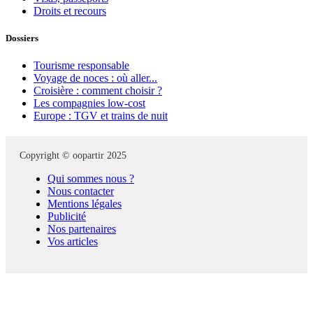
Droits et recours
Dossiers
Tourisme responsable
Voyage de noces : où aller...
Croisière : comment choisir ?
Les compagnies low-cost
Europe : TGV et trains de nuit
Copyright © oopartir 2025
Qui sommes nous ?
Nous contacter
Mentions légales
Publicité
Nos partenaires
Vos articles