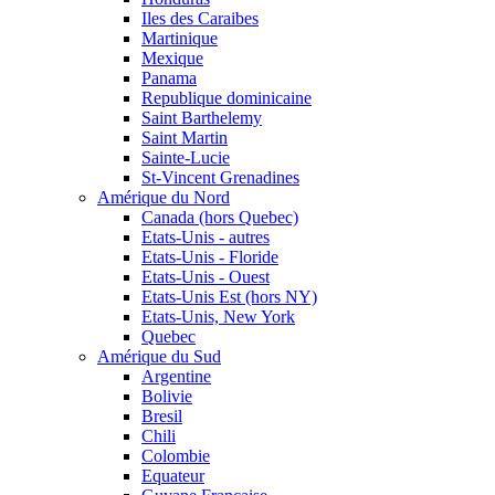
Iles des Caraibes
Martinique
Mexique
Panama
Republique dominicaine
Saint Barthelemy
Saint Martin
Sainte-Lucie
St-Vincent Grenadines
Amérique du Nord
Canada (hors Quebec)
Etats-Unis - autres
Etats-Unis - Floride
Etats-Unis - Ouest
Etats-Unis Est (hors NY)
Etats-Unis, New York
Quebec
Amérique du Sud
Argentine
Bolivie
Bresil
Chili
Colombie
Equateur