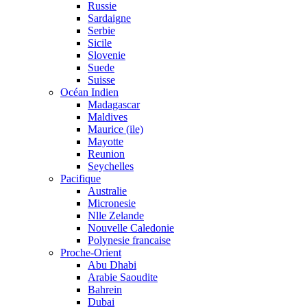
Russie
Sardaigne
Serbie
Sicile
Slovenie
Suede
Suisse
Océan Indien
Madagascar
Maldives
Maurice (ile)
Mayotte
Reunion
Seychelles
Pacifique
Australie
Micronesie
Nlle Zelande
Nouvelle Caledonie
Polynesie francaise
Proche-Orient
Abu Dhabi
Arabie Saoudite
Bahrein
Dubai