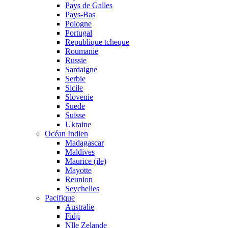
Pays de Galles
Pays-Bas
Pologne
Portugal
Republique tcheque
Roumanie
Russie
Sardaigne
Serbie
Sicile
Slovenie
Suede
Suisse
Ukraine
Océan Indien
Madagascar
Maldives
Maurice (ile)
Mayotte
Reunion
Seychelles
Pacifique
Australie
Fidji
Nlle Zelande