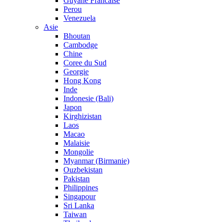
Guyane Francaise
Perou
Venezuela
Asie
Bhoutan
Cambodge
Chine
Coree du Sud
Georgie
Hong Kong
Inde
Indonesie (Bali)
Japon
Kirghizistan
Laos
Macao
Malaisie
Mongolie
Myanmar (Birmanie)
Ouzbekistan
Pakistan
Philippines
Singapour
Sri Lanka
Taiwan