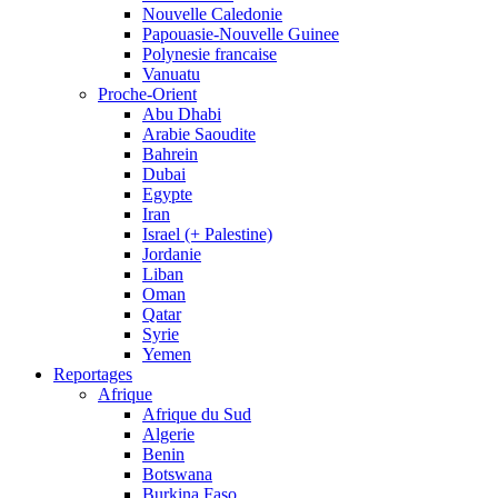
Nouvelle Caledonie
Papouasie-Nouvelle Guinee
Polynesie francaise
Vanuatu
Proche-Orient
Abu Dhabi
Arabie Saoudite
Bahrein
Dubai
Egypte
Iran
Israel (+ Palestine)
Jordanie
Liban
Oman
Qatar
Syrie
Yemen
Reportages
Afrique
Afrique du Sud
Algerie
Benin
Botswana
Burkina Faso