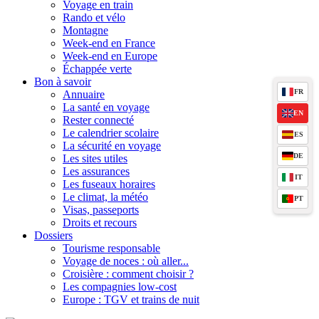
Voyage en train
Rando et vélo
Montagne
Week-end en France
Week-end en Europe
Échappée verte
Bon à savoir
FR
Annuaire
La santé en voyage
EN
Rester connecté
Le calendrier scolaire
ES
La sécurité en voyage
DE
Les sites utiles
Les assurances
IT
Les fuseaux horaires
Le climat, la météo
PT
Visas, passeports
Droits et recours
Dossiers
Tourisme responsable
Voyage de noces : où aller...
Croisière : comment choisir ?
Les compagnies low-cost
Europe : TGV et trains de nuit