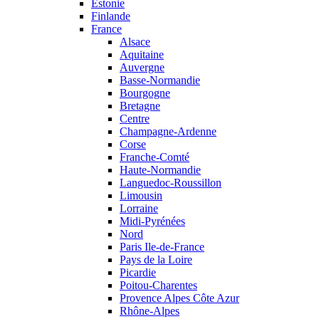
Estonie
Finlande
France
Alsace
Aquitaine
Auvergne
Basse-Normandie
Bourgogne
Bretagne
Centre
Champagne-Ardenne
Corse
Franche-Comté
Haute-Normandie
Languedoc-Roussillon
Limousin
Lorraine
Midi-Pyrénées
Nord
Paris Ile-de-France
Pays de la Loire
Picardie
Poitou-Charentes
Provence Alpes Côte Azur
Rhône-Alpes