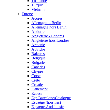
Thailande
Turquie
Vietnam
Europe
Acores
Allemagne - Berlin
Allemagne hors Berlin
Andorre
Angleterre - Londres
Angleterre hors Londres
Armenie
Autriche
Baleares
Belgique
Bulgarie
Canaries
Chypre
Corse
Crete
Croatie
Danemark
Ecosse
Esp.Barcelone/Catalogne
Espagne (hors iles)
Espagne-Andalousie