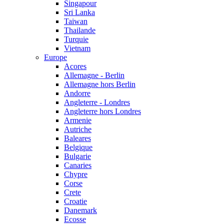
Singapour
Sri Lanka
Taiwan
Thailande
Turquie
Vietnam
Europe
Acores
Allemagne - Berlin
Allemagne hors Berlin
Andorre
Angleterre - Londres
Angleterre hors Londres
Armenie
Autriche
Baleares
Belgique
Bulgarie
Canaries
Chypre
Corse
Crete
Croatie
Danemark
Ecosse