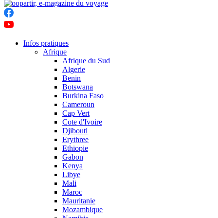
Infos pratiques
Afrique
Afrique du Sud
Algerie
Benin
Botswana
Burkina Faso
Cameroun
Cap Vert
Cote d'Ivoire
Djibouti
Erythree
Ethiopie
Gabon
Kenya
Libye
Mali
Maroc
Mauritanie
Mozambique