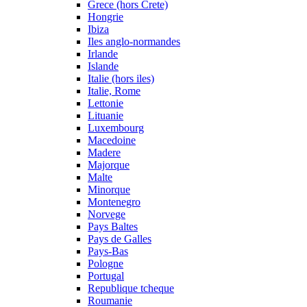
Grece (hors Crete)
Hongrie
Ibiza
Iles anglo-normandes
Irlande
Islande
Italie (hors iles)
Italie, Rome
Lettonie
Lituanie
Luxembourg
Macedoine
Madere
Majorque
Malte
Minorque
Montenegro
Norvege
Pays Baltes
Pays de Galles
Pays-Bas
Pologne
Portugal
Republique tcheque
Roumanie