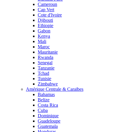
Cameroun
Cap Vert
Cote d'Ivoire
Djibouti
Ethiopie
Gabon
Kenya
Mali
Maroc
Mauritanie
Rwanda
Senegal
Tanzanie
Tchad
Tunisie
Zimbabwe
Amérique Centrale & Caraïbes
Bahamas
Belize
Costa Rica
Cuba
Dominique
Guadeloupe
Guatemala
Honduras