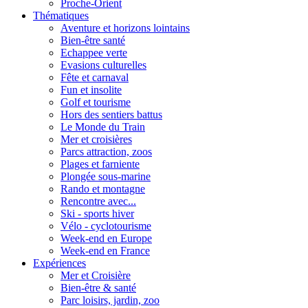
Proche-Orient
Thématiques
Aventure et horizons lointains
Bien-être santé
Echappee verte
Evasions culturelles
Fête et carnaval
Fun et insolite
Golf et tourisme
Hors des sentiers battus
Le Monde du Train
Mer et croisières
Parcs attraction, zoos
Plages et farniente
Plongée sous-marine
Rando et montagne
Rencontre avec...
Ski - sports hiver
Vélo - cyclotourisme
Week-end en Europe
Week-end en France
Expériences
Mer et Croisière
Bien-être & santé
Parc loisirs, jardin, zoo