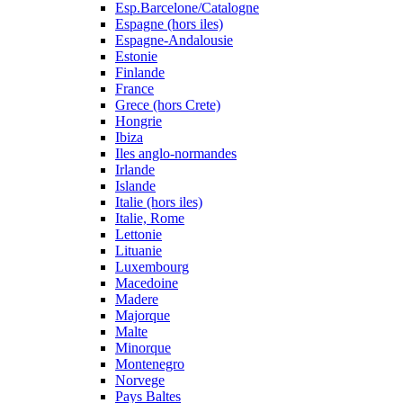
Esp.Barcelone/Catalogne
Espagne (hors iles)
Espagne-Andalousie
Estonie
Finlande
France
Grece (hors Crete)
Hongrie
Ibiza
Iles anglo-normandes
Irlande
Islande
Italie (hors iles)
Italie, Rome
Lettonie
Lituanie
Luxembourg
Macedoine
Madere
Majorque
Malte
Minorque
Montenegro
Norvege
Pays Baltes