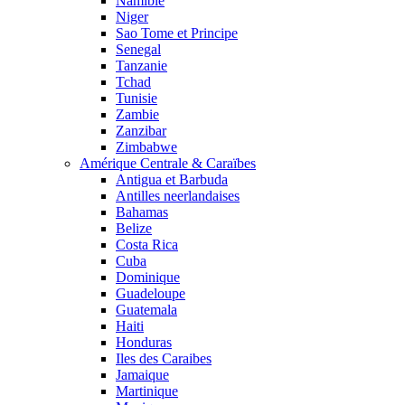
Namibie
Niger
Sao Tome et Principe
Senegal
Tanzanie
Tchad
Tunisie
Zambie
Zanzibar
Zimbabwe
Amérique Centrale & Caraïbes
Antigua et Barbuda
Antilles neerlandaises
Bahamas
Belize
Costa Rica
Cuba
Dominique
Guadeloupe
Guatemala
Haiti
Honduras
Iles des Caraibes
Jamaique
Martinique