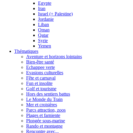
Egypte
Iran
Israel (+ Palestine)
Jordanie
Liban
Oman
Qatar
Syrie
Yemen
Thématiques
Aventure et horizons lointains
Bien-être santé
Echappee verte
Evasions culturelles
Fête et carnaval
Fun et insolite
Golf et tourisme
Hors des sentiers battus
Le Monde du Train
Mer et croisières
Parcs attraction, zoos
Plages et farniente
Plongée sous-marine
Rando et montagne
Rencontre avec...