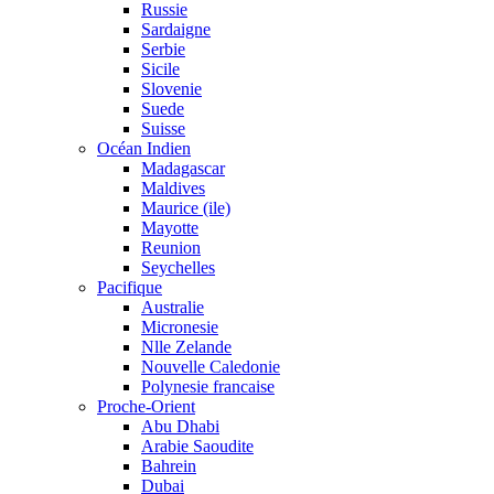
Russie
Sardaigne
Serbie
Sicile
Slovenie
Suede
Suisse
Océan Indien
Madagascar
Maldives
Maurice (ile)
Mayotte
Reunion
Seychelles
Pacifique
Australie
Micronesie
Nlle Zelande
Nouvelle Caledonie
Polynesie francaise
Proche-Orient
Abu Dhabi
Arabie Saoudite
Bahrein
Dubai