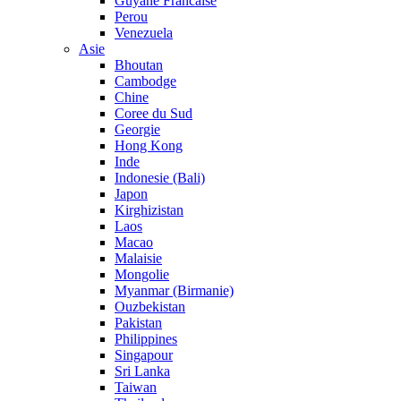
Guyane Francaise
Perou
Venezuela
Asie
Bhoutan
Cambodge
Chine
Coree du Sud
Georgie
Hong Kong
Inde
Indonesie (Bali)
Japon
Kirghizistan
Laos
Macao
Malaisie
Mongolie
Myanmar (Birmanie)
Ouzbekistan
Pakistan
Philippines
Singapour
Sri Lanka
Taiwan