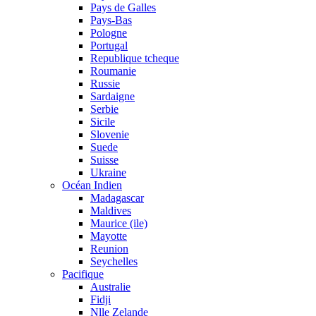
Pays de Galles
Pays-Bas
Pologne
Portugal
Republique tcheque
Roumanie
Russie
Sardaigne
Serbie
Sicile
Slovenie
Suede
Suisse
Ukraine
Océan Indien
Madagascar
Maldives
Maurice (ile)
Mayotte
Reunion
Seychelles
Pacifique
Australie
Fidji
Nlle Zelande