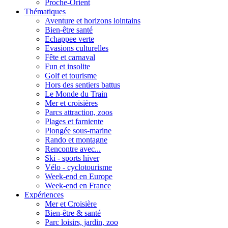
Proche-Orient
Thématiques
Aventure et horizons lointains
Bien-être santé
Echappee verte
Evasions culturelles
Fête et carnaval
Fun et insolite
Golf et tourisme
Hors des sentiers battus
Le Monde du Train
Mer et croisières
Parcs attraction, zoos
Plages et farniente
Plongée sous-marine
Rando et montagne
Rencontre avec...
Ski - sports hiver
Vélo - cyclotourisme
Week-end en Europe
Week-end en France
Expériences
Mer et Croisière
Bien-être & santé
Parc loisirs, jardin, zoo