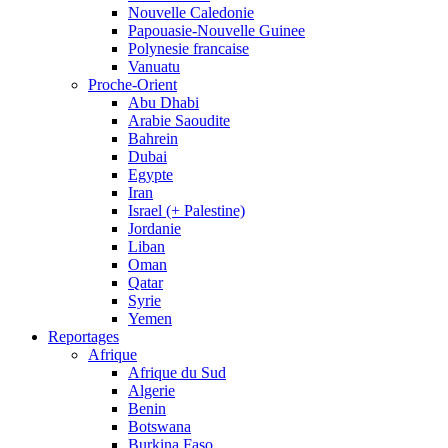
Nouvelle Caledonie
Papouasie-Nouvelle Guinee
Polynesie francaise
Vanuatu
Proche-Orient
Abu Dhabi
Arabie Saoudite
Bahrein
Dubai
Egypte
Iran
Israel (+ Palestine)
Jordanie
Liban
Oman
Qatar
Syrie
Yemen
Reportages
Afrique
Afrique du Sud
Algerie
Benin
Botswana
Burkina Faso