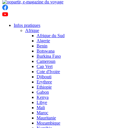
Infos pratiques
Afrique
Afrique du Sud
Algerie
Benin
Botswana
Burkina Faso
Cameroun
Cap Vert
Cote d'Ivoire
Djibouti
Erythree
Ethiopie
Gabon
Kenya
Libye
Mali
Maroc
Mauritanie
Mozambique