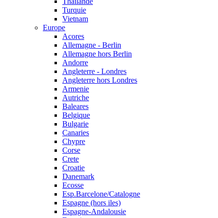
Thailande
Turquie
Vietnam
Europe
Acores
Allemagne - Berlin
Allemagne hors Berlin
Andorre
Angleterre - Londres
Angleterre hors Londres
Armenie
Autriche
Baleares
Belgique
Bulgarie
Canaries
Chypre
Corse
Crete
Croatie
Danemark
Ecosse
Esp.Barcelone/Catalogne
Espagne (hors iles)
Espagne-Andalousie