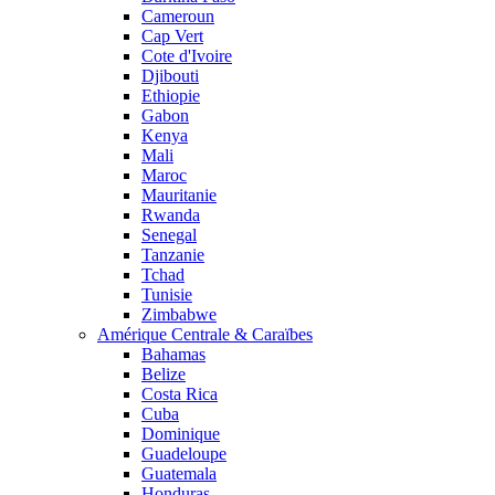
Cameroun
Cap Vert
Cote d'Ivoire
Djibouti
Ethiopie
Gabon
Kenya
Mali
Maroc
Mauritanie
Rwanda
Senegal
Tanzanie
Tchad
Tunisie
Zimbabwe
Amérique Centrale & Caraïbes
Bahamas
Belize
Costa Rica
Cuba
Dominique
Guadeloupe
Guatemala
Honduras