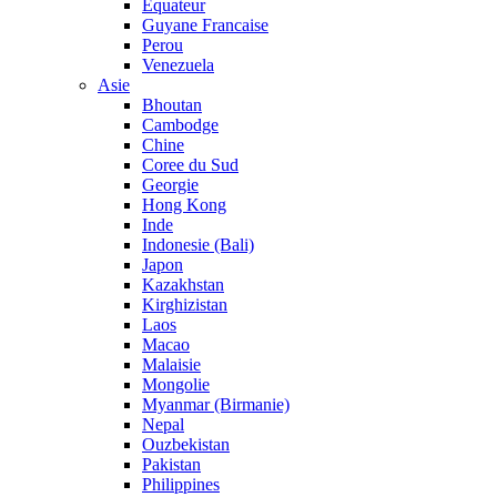
Equateur
Guyane Francaise
Perou
Venezuela
Asie
Bhoutan
Cambodge
Chine
Coree du Sud
Georgie
Hong Kong
Inde
Indonesie (Bali)
Japon
Kazakhstan
Kirghizistan
Laos
Macao
Malaisie
Mongolie
Myanmar (Birmanie)
Nepal
Ouzbekistan
Pakistan
Philippines