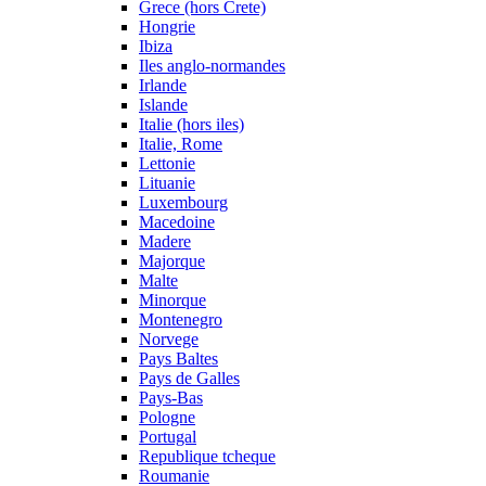
Grece (hors Crete)
Hongrie
Ibiza
Iles anglo-normandes
Irlande
Islande
Italie (hors iles)
Italie, Rome
Lettonie
Lituanie
Luxembourg
Macedoine
Madere
Majorque
Malte
Minorque
Montenegro
Norvege
Pays Baltes
Pays de Galles
Pays-Bas
Pologne
Portugal
Republique tcheque
Roumanie