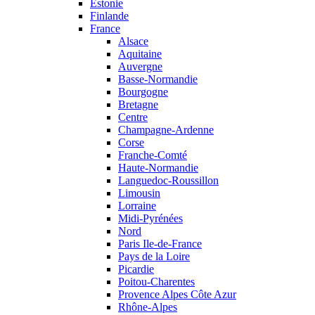
Estonie
Finlande
France
Alsace
Aquitaine
Auvergne
Basse-Normandie
Bourgogne
Bretagne
Centre
Champagne-Ardenne
Corse
Franche-Comté
Haute-Normandie
Languedoc-Roussillon
Limousin
Lorraine
Midi-Pyrénées
Nord
Paris Ile-de-France
Pays de la Loire
Picardie
Poitou-Charentes
Provence Alpes Côte Azur
Rhône-Alpes