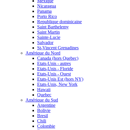
Mexique
Nicaragua
Panama
Porto Rico
Republique dominicaine
Saint Barthelemy
Saint Martin
Sainte-Lucie
Salvador
St-Vincent Grenadines
Amérique du Nord
Canada (hors Quebec)
Etats-Unis - autres
Etats-Unis - Floride
Etats-Unis - Ouest
Etats-Unis Est (hors NY)
Etats-Unis, New York
Hawaii
Quebec
Amérique du Sud
Argentine
Bolivie
Bresil
Chili
Colombie