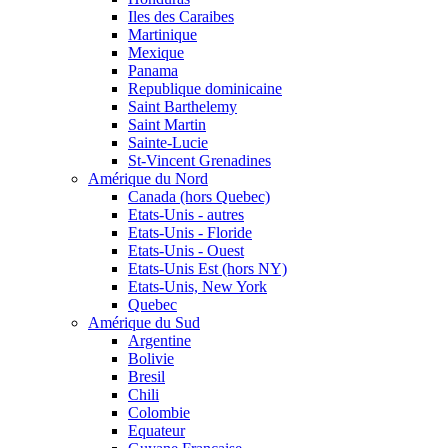
Iles des Caraibes
Martinique
Mexique
Panama
Republique dominicaine
Saint Barthelemy
Saint Martin
Sainte-Lucie
St-Vincent Grenadines
Amérique du Nord
Canada (hors Quebec)
Etats-Unis - autres
Etats-Unis - Floride
Etats-Unis - Ouest
Etats-Unis Est (hors NY)
Etats-Unis, New York
Quebec
Amérique du Sud
Argentine
Bolivie
Bresil
Chili
Colombie
Equateur