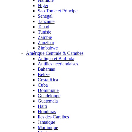
Namibie
Niger
Sao Tome et Principe
Senegal
Tanzanie
Tchad
Tunisie
Zambie
Zanzibar
Zimbabwe
Amérique Centrale & Caraïbes
Antigua et Barbuda
Antilles neerlandaises
Bahamas
Belize
Costa Rica
Cuba
Dominique
Guadeloupe
Guatemala
Haiti
Honduras
Iles des Caraibes
Jamaique
Martinique