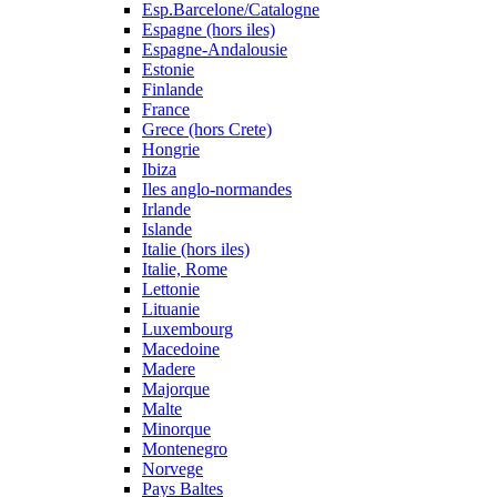
Esp.Barcelone/Catalogne
Espagne (hors iles)
Espagne-Andalousie
Estonie
Finlande
France
Grece (hors Crete)
Hongrie
Ibiza
Iles anglo-normandes
Irlande
Islande
Italie (hors iles)
Italie, Rome
Lettonie
Lituanie
Luxembourg
Macedoine
Madere
Majorque
Malte
Minorque
Montenegro
Norvege
Pays Baltes