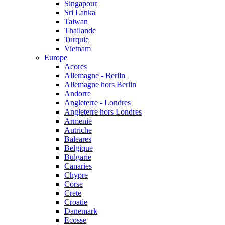
Singapour
Sri Lanka
Taiwan
Thailande
Turquie
Vietnam
Europe
Acores
Allemagne - Berlin
Allemagne hors Berlin
Andorre
Angleterre - Londres
Angleterre hors Londres
Armenie
Autriche
Baleares
Belgique
Bulgarie
Canaries
Chypre
Corse
Crete
Croatie
Danemark
Ecosse