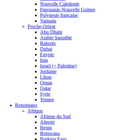
Nouvelle Caledonie
Papouasie-Nouvelle Guinee
Polynesie francaise
Vanuatu
Proche-Orient
Abu Dhabi
Arabie Saoudite
Bahrein
Dubai
Egypte
Iran
Israel (+ Palestine)
Jordanie
Liban
Oman
Qatar
Syrie
Yemen
Reportages
Afrique
Afrique du Sud
Algerie
Benin
Botswana
Burkina Faso