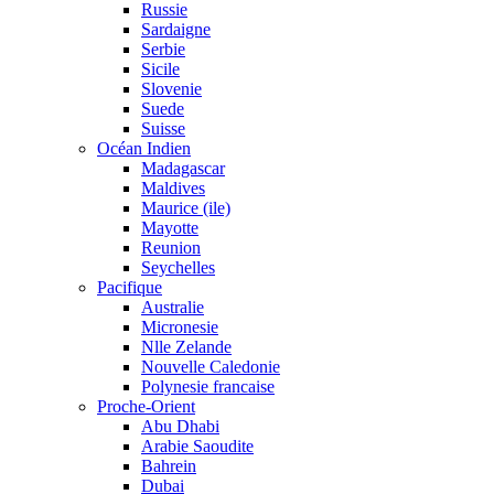
Russie
Sardaigne
Serbie
Sicile
Slovenie
Suede
Suisse
Océan Indien
Madagascar
Maldives
Maurice (ile)
Mayotte
Reunion
Seychelles
Pacifique
Australie
Micronesie
Nlle Zelande
Nouvelle Caledonie
Polynesie francaise
Proche-Orient
Abu Dhabi
Arabie Saoudite
Bahrein
Dubai