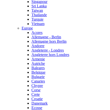
Singapour
Sri Lanka
Taiwan
Thailande
Turquie
Vietnam
Europe
Acores
Allemagne - Berlin
Allemagne hors Berlin
Andorre
Angleterre - Londres
Angleterre hors Londres
Armenie
Autriche
Baleares
Belgique
Bulgarie
Canaries
Chypre
Corse
Crete
Croatie
Danemark
Ecosse