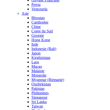
Guyane Francaise
Perou
Venezuela
Asie
Bhoutan
Cambodge
Chine
Coree du Sud
Georgie
Hong Kong
Inde
Indonesie (Bali)
Japon
Kirghizistan
Laos
Macao
Malaisie
Mongolie
Myanmar (Birmanie)
Ouzbekistan
Pakistan
Philippines
Singapour
Sri Lanka
Taiwan