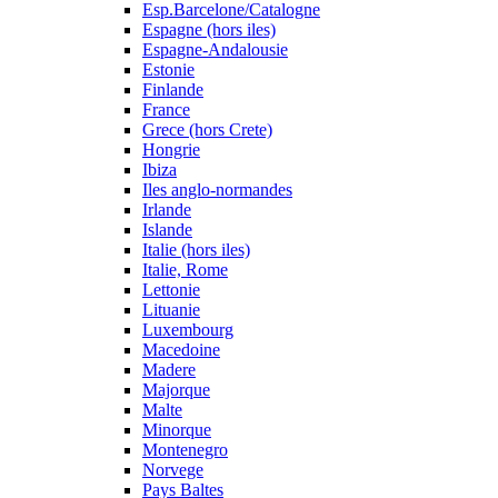
Esp.Barcelone/Catalogne
Espagne (hors iles)
Espagne-Andalousie
Estonie
Finlande
France
Grece (hors Crete)
Hongrie
Ibiza
Iles anglo-normandes
Irlande
Islande
Italie (hors iles)
Italie, Rome
Lettonie
Lituanie
Luxembourg
Macedoine
Madere
Majorque
Malte
Minorque
Montenegro
Norvege
Pays Baltes