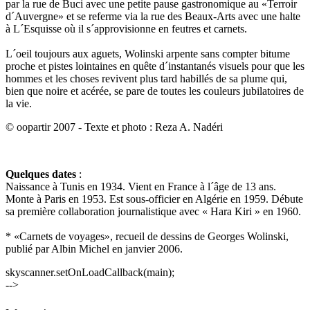
par la rue de Buci avec une petite pause gastronomique au «Terroir
d´Auvergne» et se referme via la rue des Beaux-Arts avec une halte
à L´Esquisse où il s´approvisionne en feutres et carnets.
L´oeil toujours aux aguets, Wolinski arpente sans compter bitume
proche et pistes lointaines en quête d´instantanés visuels pour que les
hommes et les choses revivent plus tard habillés de sa plume qui,
bien que noire et acérée, se pare de toutes les couleurs jubilatoires de
la vie.
© oopartir 2007 - Texte et photo : Reza A. Nadéri
Quelques dates
:
Naissance à Tunis en 1934. Vient en France à l´âge de 13 ans.
Monte à Paris en 1953. Est sous-officier en Algérie en 1959. Débute
sa première collaboration journalistique avec « Hara Kiri » en 1960.
* «Carnets de voyages», recueil de dessins de Georges Wolinski,
publié par Albin Michel en janvier 2006.
skyscanner.setOnLoadCallback(main);
-->