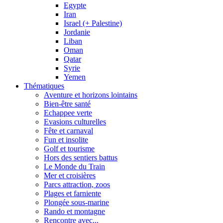
Egypte
Iran
Israel (+ Palestine)
Jordanie
Liban
Oman
Qatar
Syrie
Yemen
Thématiques
Aventure et horizons lointains
Bien-être santé
Echappee verte
Evasions culturelles
Fête et carnaval
Fun et insolite
Golf et tourisme
Hors des sentiers battus
Le Monde du Train
Mer et croisières
Parcs attraction, zoos
Plages et farniente
Plongée sous-marine
Rando et montagne
Rencontre avec...