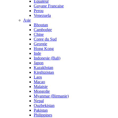
Equateur
Guyane Francaise
Perou
Venezuela
Asie
Bhoutan
Cambodge
Chine
Coree du Sud
Georgie
Hong Kong
Inde
Indonesie (Bali)
Japon
Kazakhstan
Kirghizistan
Laos
Macao
Malaisie
Mongolie
Myanmar (Birmanie)
Nepal
Ouzbekistan
Pakistan
Philippines