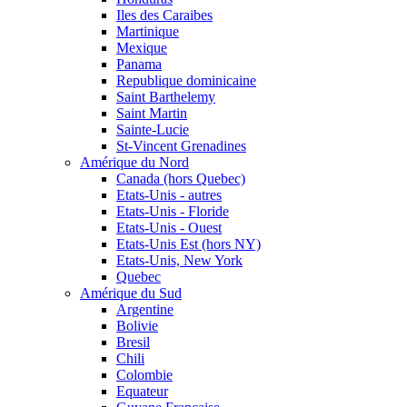
Iles des Caraibes
Martinique
Mexique
Panama
Republique dominicaine
Saint Barthelemy
Saint Martin
Sainte-Lucie
St-Vincent Grenadines
Amérique du Nord
Canada (hors Quebec)
Etats-Unis - autres
Etats-Unis - Floride
Etats-Unis - Ouest
Etats-Unis Est (hors NY)
Etats-Unis, New York
Quebec
Amérique du Sud
Argentine
Bolivie
Bresil
Chili
Colombie
Equateur