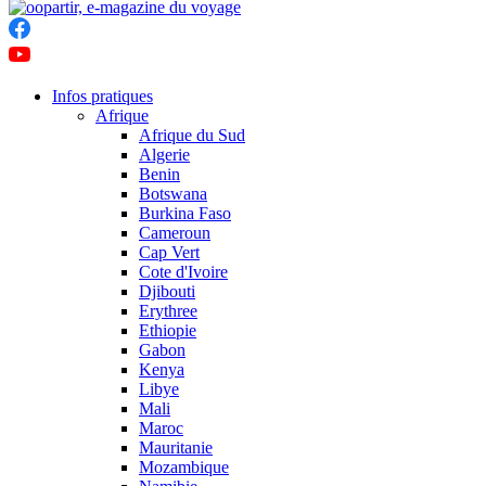
Infos pratiques
Afrique
Afrique du Sud
Algerie
Benin
Botswana
Burkina Faso
Cameroun
Cap Vert
Cote d'Ivoire
Djibouti
Erythree
Ethiopie
Gabon
Kenya
Libye
Mali
Maroc
Mauritanie
Mozambique