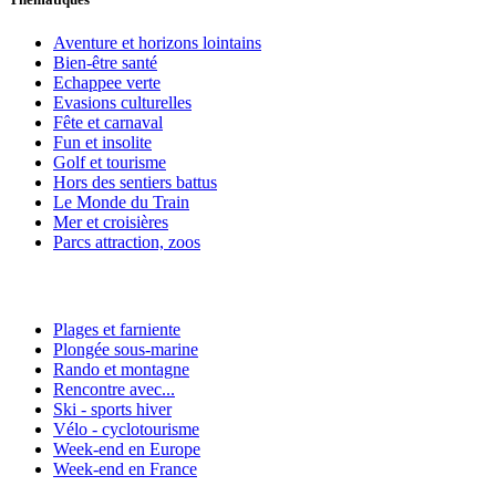
Aventure et horizons lointains
Bien-être santé
Echappee verte
Evasions culturelles
Fête et carnaval
Fun et insolite
Golf et tourisme
Hors des sentiers battus
Le Monde du Train
Mer et croisières
Parcs attraction, zoos
Plages et farniente
Plongée sous-marine
Rando et montagne
Rencontre avec...
Ski - sports hiver
Vélo - cyclotourisme
Week-end en Europe
Week-end en France