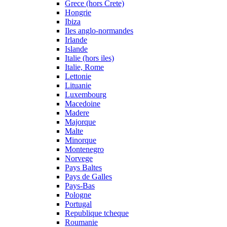
Grece (hors Crete)
Hongrie
Ibiza
Iles anglo-normandes
Irlande
Islande
Italie (hors iles)
Italie, Rome
Lettonie
Lituanie
Luxembourg
Macedoine
Madere
Majorque
Malte
Minorque
Montenegro
Norvege
Pays Baltes
Pays de Galles
Pays-Bas
Pologne
Portugal
Republique tcheque
Roumanie