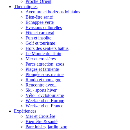
Proche-Orient
Thématiques
Aventure et horizons lointains
Bien-être santé
Echappee verte
Evasions culturelles
Fête et carnaval
Fun et insolite
Golf et tourisme
Hors des sentiers battus
Le Monde du Train
Mer et croisières
Parcs attraction, zoos
Plages et farniente
Plongée sous-marine
Rando et montagne
Rencontre avec...
Ski - sports hiver
Vélo - cyclotourisme
Week-end en Europe
Week-end en France
Expériences
Mer et Croisière
Bien-être & santé
Parc loisirs, jardin, zoo