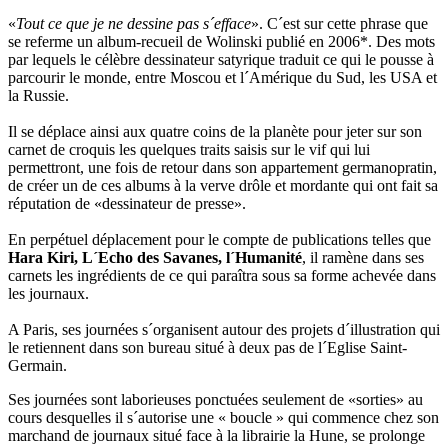
«
Tout ce que je ne dessine pas s´efface
». C´est sur cette phrase que
se referme un album-recueil de Wolinski publié en 2006*. Des mots
par lequels le célèbre dessinateur satyrique traduit ce qui le pousse à
parcourir le monde, entre Moscou et l´Amérique du Sud, les USA et
la Russie.
Il se déplace ainsi aux quatre coins de la planète pour jeter sur son
carnet de croquis les quelques traits saisis sur le vif qui lui
permettront, une fois de retour dans son appartement germanopratin,
de créer un de ces albums à la verve drôle et mordante qui ont fait sa
réputation de «dessinateur de presse».
En perpétuel déplacement pour le compte de publications telles que
Hara Kiri, L´Echo des Savanes, l´Humanité
, il ramène dans ses
carnets les ingrédients de ce qui paraîtra sous sa forme achevée dans
les journaux.
A Paris, ses journées s´organisent autour des projets d´illustration qui
le retiennent dans son bureau situé à deux pas de l´Eglise Saint-
Germain.
Ses journées sont laborieuses ponctuées seulement de «sorties» au
cours desquelles il s´autorise une « boucle » qui commence chez son
marchand de journaux situé face à la librairie la Hune, se prolonge