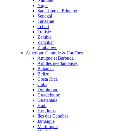
Namibie
Niger
Sao Tome et Principe
Senegal
Tanzanie
Tchad
Tunisie
Zambie
Zanzibar
Zimbabwe
Amérique Centrale & Caraïbes
Antigua et Barbuda
Antilles neerlandaises
Bahamas
Belize
Costa Rica
Cuba
Dominique
Guadeloupe
Guatemala
Haiti
Honduras
Iles des Caraibes
Jamaique
Martinique