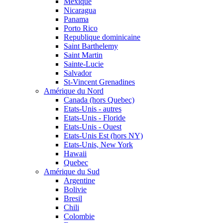
Mexique
Nicaragua
Panama
Porto Rico
Republique dominicaine
Saint Barthelemy
Saint Martin
Sainte-Lucie
Salvador
St-Vincent Grenadines
Amérique du Nord
Canada (hors Quebec)
Etats-Unis - autres
Etats-Unis - Floride
Etats-Unis - Ouest
Etats-Unis Est (hors NY)
Etats-Unis, New York
Hawaii
Quebec
Amérique du Sud
Argentine
Bolivie
Bresil
Chili
Colombie