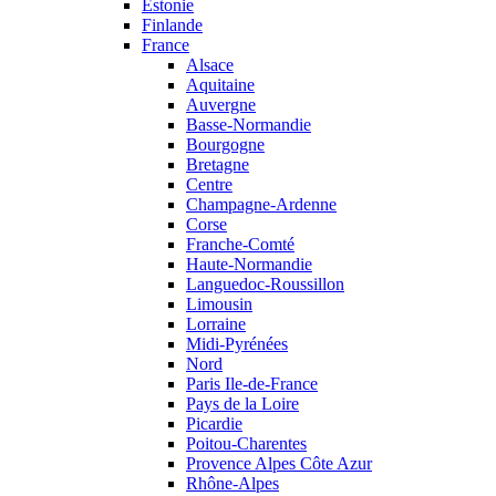
Estonie
Finlande
France
Alsace
Aquitaine
Auvergne
Basse-Normandie
Bourgogne
Bretagne
Centre
Champagne-Ardenne
Corse
Franche-Comté
Haute-Normandie
Languedoc-Roussillon
Limousin
Lorraine
Midi-Pyrénées
Nord
Paris Ile-de-France
Pays de la Loire
Picardie
Poitou-Charentes
Provence Alpes Côte Azur
Rhône-Alpes