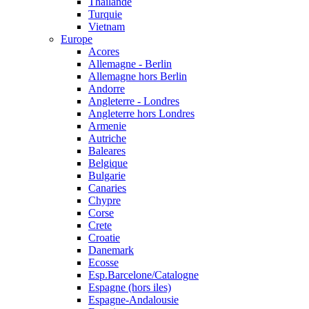
Thailande
Turquie
Vietnam
Europe
Acores
Allemagne - Berlin
Allemagne hors Berlin
Andorre
Angleterre - Londres
Angleterre hors Londres
Armenie
Autriche
Baleares
Belgique
Bulgarie
Canaries
Chypre
Corse
Crete
Croatie
Danemark
Ecosse
Esp.Barcelone/Catalogne
Espagne (hors iles)
Espagne-Andalousie