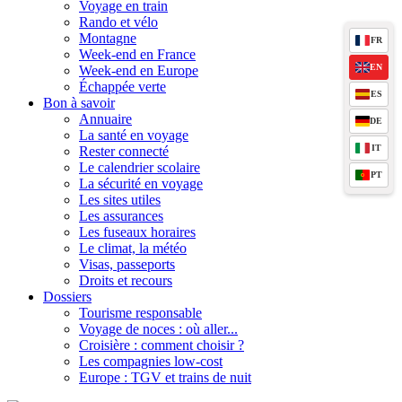
Voyage en train
Rando et vélo
Montagne
FR
Week-end en France
EN
Week-end en Europe
Échappée verte
ES
Bon à savoir
Annuaire
DE
La santé en voyage
IT
Rester connecté
Le calendrier scolaire
PT
La sécurité en voyage
Les sites utiles
Les assurances
Les fuseaux horaires
Le climat, la météo
Visas, passeports
Droits et recours
Dossiers
Tourisme responsable
Voyage de noces : où aller...
Croisière : comment choisir ?
Les compagnies low-cost
Europe : TGV et trains de nuit