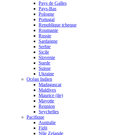
Pays de Galles
Pays-Bas
Pologne
Portugal
Republique tcheque
Roumanie
Russie
Sardaigne
Serbie
Sicile
Slovenie
Suede
Suisse
Ukraine
Océan Indien
Madagascar
Maldives
Maurice (ile)
Mayotte
Reunion
Seychelles
Pacifique
Australie
Fidji
Nlle Zelande