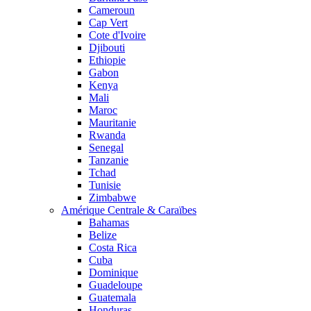
Cameroun
Cap Vert
Cote d'Ivoire
Djibouti
Ethiopie
Gabon
Kenya
Mali
Maroc
Mauritanie
Rwanda
Senegal
Tanzanie
Tchad
Tunisie
Zimbabwe
Amérique Centrale & Caraïbes
Bahamas
Belize
Costa Rica
Cuba
Dominique
Guadeloupe
Guatemala
Honduras