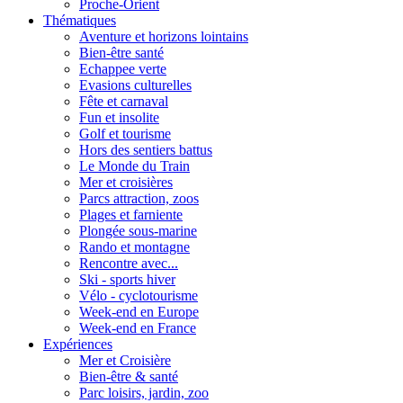
Proche-Orient
Thématiques
Aventure et horizons lointains
Bien-être santé
Echappee verte
Evasions culturelles
Fête et carnaval
Fun et insolite
Golf et tourisme
Hors des sentiers battus
Le Monde du Train
Mer et croisières
Parcs attraction, zoos
Plages et farniente
Plongée sous-marine
Rando et montagne
Rencontre avec...
Ski - sports hiver
Vélo - cyclotourisme
Week-end en Europe
Week-end en France
Expériences
Mer et Croisière
Bien-être & santé
Parc loisirs, jardin, zoo