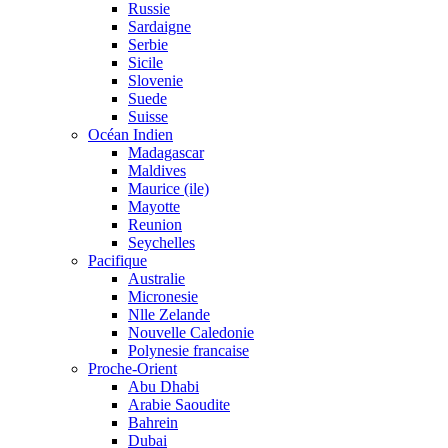
Russie
Sardaigne
Serbie
Sicile
Slovenie
Suede
Suisse
Océan Indien
Madagascar
Maldives
Maurice (ile)
Mayotte
Reunion
Seychelles
Pacifique
Australie
Micronesie
Nlle Zelande
Nouvelle Caledonie
Polynesie francaise
Proche-Orient
Abu Dhabi
Arabie Saoudite
Bahrein
Dubai