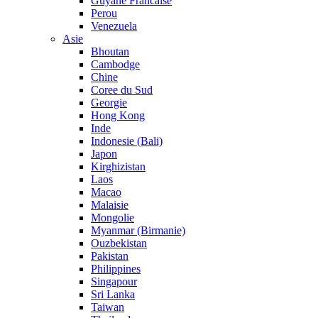
Guyane Francaise
Perou
Venezuela
Asie
Bhoutan
Cambodge
Chine
Coree du Sud
Georgie
Hong Kong
Inde
Indonesie (Bali)
Japon
Kirghizistan
Laos
Macao
Malaisie
Mongolie
Myanmar (Birmanie)
Ouzbekistan
Pakistan
Philippines
Singapour
Sri Lanka
Taiwan