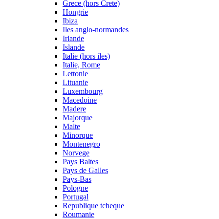
Grece (hors Crete)
Hongrie
Ibiza
Iles anglo-normandes
Irlande
Islande
Italie (hors iles)
Italie, Rome
Lettonie
Lituanie
Luxembourg
Macedoine
Madere
Majorque
Malte
Minorque
Montenegro
Norvege
Pays Baltes
Pays de Galles
Pays-Bas
Pologne
Portugal
Republique tcheque
Roumanie