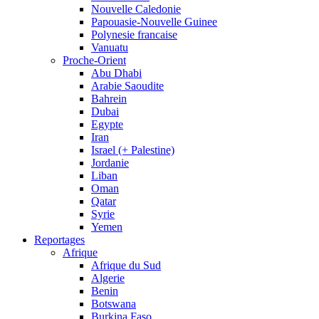
Nouvelle Caledonie
Papouasie-Nouvelle Guinee
Polynesie francaise
Vanuatu
Proche-Orient
Abu Dhabi
Arabie Saoudite
Bahrein
Dubai
Egypte
Iran
Israel (+ Palestine)
Jordanie
Liban
Oman
Qatar
Syrie
Yemen
Reportages
Afrique
Afrique du Sud
Algerie
Benin
Botswana
Burkina Faso