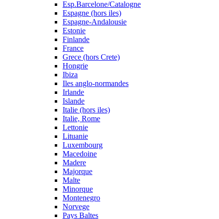
Esp.Barcelone/Catalogne
Espagne (hors iles)
Espagne-Andalousie
Estonie
Finlande
France
Grece (hors Crete)
Hongrie
Ibiza
Iles anglo-normandes
Irlande
Islande
Italie (hors iles)
Italie, Rome
Lettonie
Lituanie
Luxembourg
Macedoine
Madere
Majorque
Malte
Minorque
Montenegro
Norvege
Pays Baltes