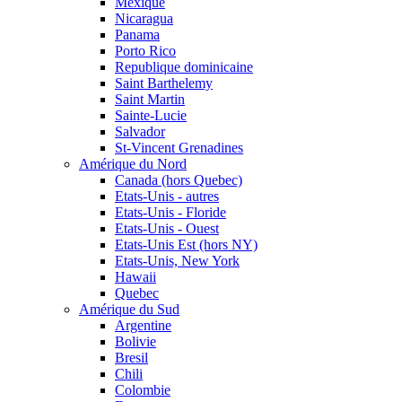
Mexique
Nicaragua
Panama
Porto Rico
Republique dominicaine
Saint Barthelemy
Saint Martin
Sainte-Lucie
Salvador
St-Vincent Grenadines
Amérique du Nord
Canada (hors Quebec)
Etats-Unis - autres
Etats-Unis - Floride
Etats-Unis - Ouest
Etats-Unis Est (hors NY)
Etats-Unis, New York
Hawaii
Quebec
Amérique du Sud
Argentine
Bolivie
Bresil
Chili
Colombie