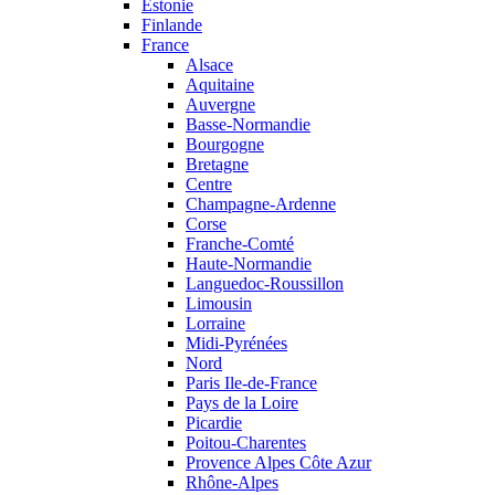
Estonie
Finlande
France
Alsace
Aquitaine
Auvergne
Basse-Normandie
Bourgogne
Bretagne
Centre
Champagne-Ardenne
Corse
Franche-Comté
Haute-Normandie
Languedoc-Roussillon
Limousin
Lorraine
Midi-Pyrénées
Nord
Paris Ile-de-France
Pays de la Loire
Picardie
Poitou-Charentes
Provence Alpes Côte Azur
Rhône-Alpes