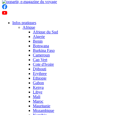
Infos pratiques
Afrique
Afrique du Sud
Algerie
Benin
Botswana
Burkina Faso
Cameroun
Cap Vert
Cote d'Ivoire
Djibouti
Erythree
Ethiopie
Gabon
Kenya
Libye
Mali
Maroc
Mauritanie
Mozambique