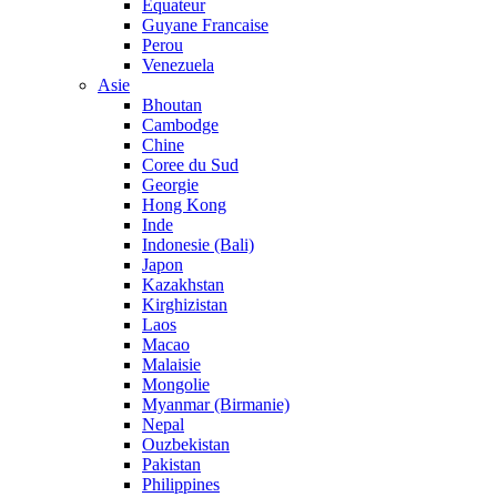
Equateur
Guyane Francaise
Perou
Venezuela
Asie
Bhoutan
Cambodge
Chine
Coree du Sud
Georgie
Hong Kong
Inde
Indonesie (Bali)
Japon
Kazakhstan
Kirghizistan
Laos
Macao
Malaisie
Mongolie
Myanmar (Birmanie)
Nepal
Ouzbekistan
Pakistan
Philippines