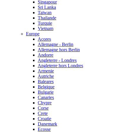
Singapour
Sri Lanka
Taiwan
Thailande
Turquie
Vietnam
Europe
Acores
Allemagne - Berlin
Allemagne hors Berlin
Andorre
Angleterre - Londres
Angleterre hors Londres
Armenie
Autriche
Baleares
Belgique
Bulgarie
Canaries
Chypre
Corse
Crete
Croatie
Danemark
Ecosse