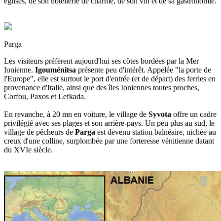
églises, de son hôtellerie de charme, de son vin et de sa gastronomie.
Parga
Les visiteurs préfèrent aujourd'hui ses côtes bordées par la Mer
Ionienne.
Igouménitsa
présente peu d'intérêt. Appelée "la porte de
l'Europe", elle est surtout le port d'entrée (et de départ) des ferries en
provenance d'Italie, ainsi que des îles Ioniennes toutes proches,
Corfou, Paxos et Lefkada.
En revanche, à 20 mn en voiture, le village de
Syvota
offre un cadre
privilégié avec ses plages et son arrière-pays. Un peu plus au sud, le
village de pêcheurs de
Parga
est devenu station balnéaire, nichée au
creux d'une colline, surplombée par une forteresse vénitienne datant
du XVIe siècle.