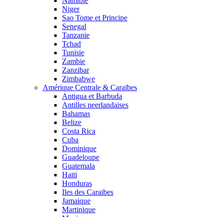
Namibie
Niger
Sao Tome et Principe
Senegal
Tanzanie
Tchad
Tunisie
Zambie
Zanzibar
Zimbabwe
Amérique Centrale & Caraïbes
Antigua et Barbuda
Antilles neerlandaises
Bahamas
Belize
Costa Rica
Cuba
Dominique
Guadeloupe
Guatemala
Haiti
Honduras
Iles des Caraibes
Jamaique
Martinique