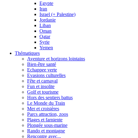
Egypte
Iran
Israel (+ Palestine)
Jordanie
Liban
Oman
Qatar
Syrie
Yemen
Thématiques
Aventure et horizons lointains
Bien-être santé
Echappee verte
Evasions culturelles
Fête et carnaval
Fun et insolite
Golf et tourisme
Hors des sentiers battus
Le Monde du Train
Mer et croisières
Parcs attraction, zoos
Plages et farniente
Plongée sous-marine
Rando et montagne
Rencontre avec...