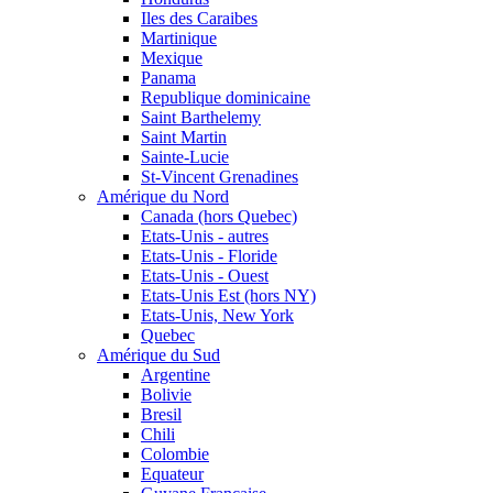
Iles des Caraibes
Martinique
Mexique
Panama
Republique dominicaine
Saint Barthelemy
Saint Martin
Sainte-Lucie
St-Vincent Grenadines
Amérique du Nord
Canada (hors Quebec)
Etats-Unis - autres
Etats-Unis - Floride
Etats-Unis - Ouest
Etats-Unis Est (hors NY)
Etats-Unis, New York
Quebec
Amérique du Sud
Argentine
Bolivie
Bresil
Chili
Colombie
Equateur