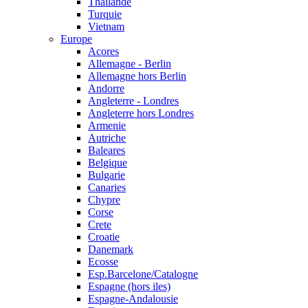
Thailande
Turquie
Vietnam
Europe
Acores
Allemagne - Berlin
Allemagne hors Berlin
Andorre
Angleterre - Londres
Angleterre hors Londres
Armenie
Autriche
Baleares
Belgique
Bulgarie
Canaries
Chypre
Corse
Crete
Croatie
Danemark
Ecosse
Esp.Barcelone/Catalogne
Espagne (hors iles)
Espagne-Andalousie