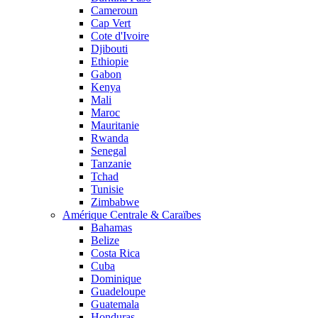
Cameroun
Cap Vert
Cote d'Ivoire
Djibouti
Ethiopie
Gabon
Kenya
Mali
Maroc
Mauritanie
Rwanda
Senegal
Tanzanie
Tchad
Tunisie
Zimbabwe
Amérique Centrale & Caraïbes
Bahamas
Belize
Costa Rica
Cuba
Dominique
Guadeloupe
Guatemala
Honduras