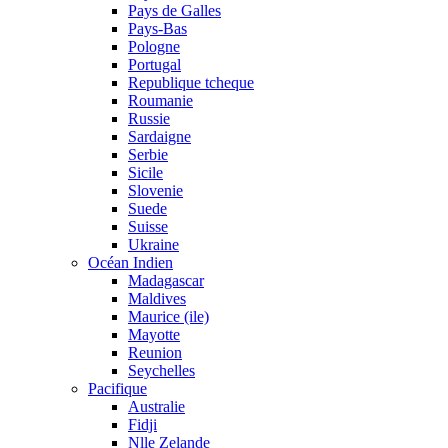
Pays de Galles
Pays-Bas
Pologne
Portugal
Republique tcheque
Roumanie
Russie
Sardaigne
Serbie
Sicile
Slovenie
Suede
Suisse
Ukraine
Océan Indien
Madagascar
Maldives
Maurice (ile)
Mayotte
Reunion
Seychelles
Pacifique
Australie
Fidji
Nlle Zelande