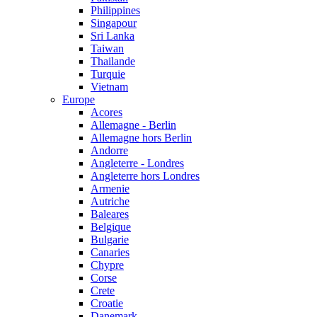
Philippines
Singapour
Sri Lanka
Taiwan
Thailande
Turquie
Vietnam
Europe
Acores
Allemagne - Berlin
Allemagne hors Berlin
Andorre
Angleterre - Londres
Angleterre hors Londres
Armenie
Autriche
Baleares
Belgique
Bulgarie
Canaries
Chypre
Corse
Crete
Croatie
Danemark