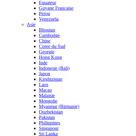
Equateur
Guyane Francaise
Perou
Venezuela
Asie
Bhoutan
Cambodge
Chine
Coree du Sud
Georgie
Hong Kong
Inde
Indonesie (Bali)
Japon
Kirghizistan
Laos
Macao
Malaisie
Mongolie
Myanmar (Birmanie)
Ouzbekistan
Pakistan
Philippines
Singapour
Sri Lanka