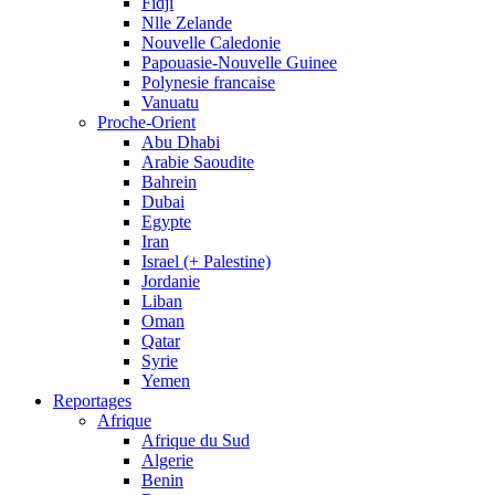
Fidji
Nlle Zelande
Nouvelle Caledonie
Papouasie-Nouvelle Guinee
Polynesie francaise
Vanuatu
Proche-Orient
Abu Dhabi
Arabie Saoudite
Bahrein
Dubai
Egypte
Iran
Israel (+ Palestine)
Jordanie
Liban
Oman
Qatar
Syrie
Yemen
Reportages
Afrique
Afrique du Sud
Algerie
Benin