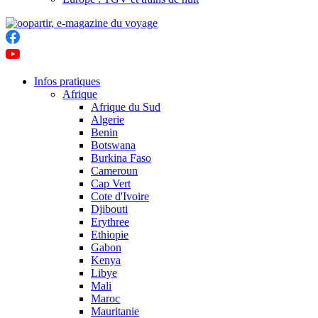
Infos pratiques
Afrique
Afrique du Sud
Algerie
Benin
Botswana
Burkina Faso
Cameroun
Cap Vert
Cote d'Ivoire
Djibouti
Erythree
Ethiopie
Gabon
Kenya
Libye
Mali
Maroc
Mauritanie