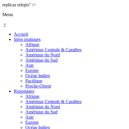
replicas relojes" />
Menu
×
Accueil
Infos pratiques
Afrique
Amérique Centrale & Caraïbes
Amérique du Nord
Amérique du Sud
Asie
Europe
Océan Indien
Pacifique
Proche-Orient
Reportages
Afrique
Amérique Centrale & Caraïbes
Amérique du Nord
Amérique du Sud
Asie
Europe
Océan Indien