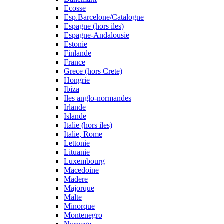
Ecosse
Esp.Barcelone/Catalogne
Espagne (hors iles)
Espagne-Andalousie
Estonie
Finlande
France
Grece (hors Crete)
Hongrie
Ibiza
Iles anglo-normandes
Irlande
Islande
Italie (hors iles)
Italie, Rome
Lettonie
Lituanie
Luxembourg
Macedoine
Madere
Majorque
Malte
Minorque
Montenegro