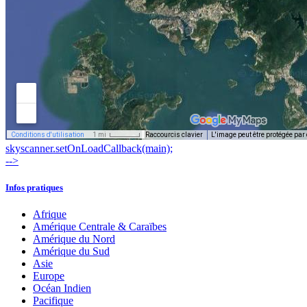
skyscanner.setOnLoadCallback(main);
-->
Infos pratiques
Afrique
Amérique Centrale & Caraïbes
Amérique du Nord
Amérique du Sud
Asie
Europe
Océan Indien
Pacifique