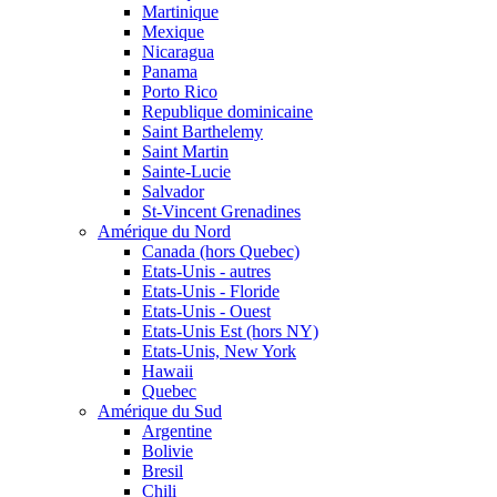
Martinique
Mexique
Nicaragua
Panama
Porto Rico
Republique dominicaine
Saint Barthelemy
Saint Martin
Sainte-Lucie
Salvador
St-Vincent Grenadines
Amérique du Nord
Canada (hors Quebec)
Etats-Unis - autres
Etats-Unis - Floride
Etats-Unis - Ouest
Etats-Unis Est (hors NY)
Etats-Unis, New York
Hawaii
Quebec
Amérique du Sud
Argentine
Bolivie
Bresil
Chili