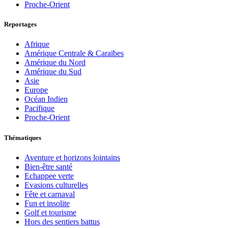
Proche-Orient
Reportages
Afrique
Amérique Centrale & Caraïbes
Amérique du Nord
Amérique du Sud
Asie
Europe
Océan Indien
Pacifique
Proche-Orient
Thématiques
Aventure et horizons lointains
Bien-être santé
Echappee verte
Evasions culturelles
Fête et carnaval
Fun et insolite
Golf et tourisme
Hors des sentiers battus