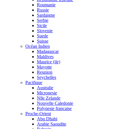
Roumanie
Russie
Sardaigne
Serbie
Sicile
Slovenie
Suede
Suisse
Océan Indien
Madagascar
Maldives
Maurice (ile)
Mayotte
Reunion
Seychelles
Pacifique
Australie
Micronesie
Nlle Zelande
Nouvelle Caledonie
Polynesie francaise
Proche-Orient
Abu Dhabi
Arabie Saoudite