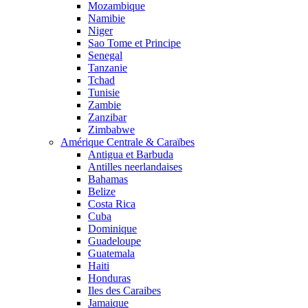
Mozambique
Namibie
Niger
Sao Tome et Principe
Senegal
Tanzanie
Tchad
Tunisie
Zambie
Zanzibar
Zimbabwe
Amérique Centrale & Caraïbes
Antigua et Barbuda
Antilles neerlandaises
Bahamas
Belize
Costa Rica
Cuba
Dominique
Guadeloupe
Guatemala
Haiti
Honduras
Iles des Caraibes
Jamaique