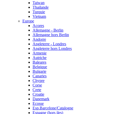
Taiwan
Thailande
Turquie
Vietnam
Europe
Acores
Allemagne - Berlin
Allemagne hors Berlin
Andorre
Angleterre - Londres
Angleterre hors Londres
Armenie
Autriche
Baleares
Belgique
Bulgarie
Canaries
Chypre
Corse
Crete
Croatie
Danemark
Ecosse
Esp.Barcelone/Catalogne
Espagne (hors iles)