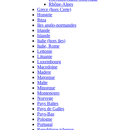
Rhône-Alpes
Grece (hors Crete)
Hongrie
Ibiza
Iles anglo-normandes
Irlande
Islande
Italie (hors iles)
Italie, Rome
Lettonie
Lituanie
Luxembourg
Macedoine
Madere
Majorque
Malte
Minorque
Montenegro
Norvege
Pays Baltes
Pays de Galles
Pays-Bas
Pologne
Portugal
Republique tcheque