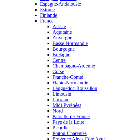
Espagne-Andalousie
Estonie
Finlande
France
Alsace
Aquitaine
Auvergne
Basse-Normandie
Bourgogne
Bretagne
Centre
Champagne-Ardenne
Corse
Franche-Comté
Haute-Normandie
Languedoc-Roussillon
Limousin
Lorraine
Midi-Pyrénées
Nord
Paris Ile-de-France
Pays de la Loire
Picardie
Poitou-Charentes
Provence Alpes Côte Azur