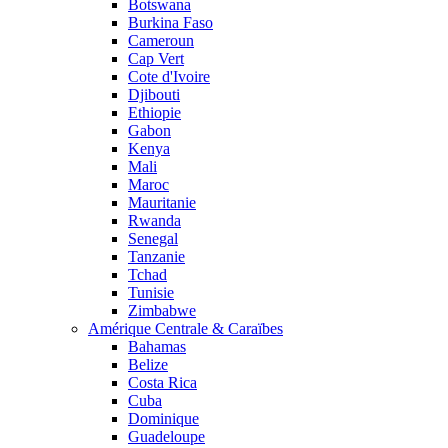
Botswana
Burkina Faso
Cameroun
Cap Vert
Cote d'Ivoire
Djibouti
Ethiopie
Gabon
Kenya
Mali
Maroc
Mauritanie
Rwanda
Senegal
Tanzanie
Tchad
Tunisie
Zimbabwe
Amérique Centrale & Caraïbes
Bahamas
Belize
Costa Rica
Cuba
Dominique
Guadeloupe