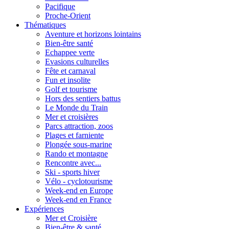
Pacifique
Proche-Orient
Thématiques
Aventure et horizons lointains
Bien-être santé
Echappee verte
Evasions culturelles
Fête et carnaval
Fun et insolite
Golf et tourisme
Hors des sentiers battus
Le Monde du Train
Mer et croisières
Parcs attraction, zoos
Plages et farniente
Plongée sous-marine
Rando et montagne
Rencontre avec...
Ski - sports hiver
Vélo - cyclotourisme
Week-end en Europe
Week-end en France
Expériences
Mer et Croisière
Bien-être & santé