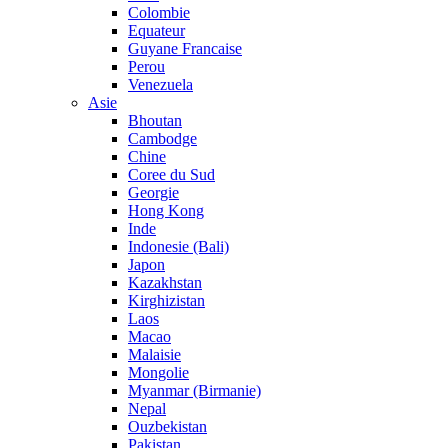
Colombie
Equateur
Guyane Francaise
Perou
Venezuela
Asie
Bhoutan
Cambodge
Chine
Coree du Sud
Georgie
Hong Kong
Inde
Indonesie (Bali)
Japon
Kazakhstan
Kirghizistan
Laos
Macao
Malaisie
Mongolie
Myanmar (Birmanie)
Nepal
Ouzbekistan
Pakistan