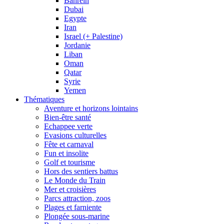
Bahrein
Dubai
Egypte
Iran
Israel (+ Palestine)
Jordanie
Liban
Oman
Qatar
Syrie
Yemen
Thématiques
Aventure et horizons lointains
Bien-être santé
Echappee verte
Evasions culturelles
Fête et carnaval
Fun et insolite
Golf et tourisme
Hors des sentiers battus
Le Monde du Train
Mer et croisières
Parcs attraction, zoos
Plages et farniente
Plongée sous-marine