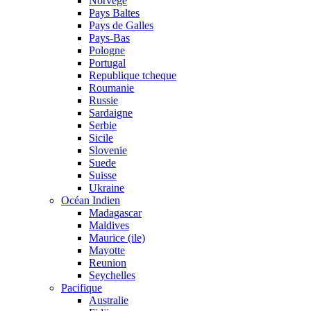
Norvege
Pays Baltes
Pays de Galles
Pays-Bas
Pologne
Portugal
Republique tcheque
Roumanie
Russie
Sardaigne
Serbie
Sicile
Slovenie
Suede
Suisse
Ukraine
Océan Indien
Madagascar
Maldives
Maurice (ile)
Mayotte
Reunion
Seychelles
Pacifique
Australie