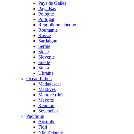
Pays de Galles
Pays-Bas
Pologne
Portugal
Republique tcheque
Roumanie
Russie
Sardaigne
Serbie
Sicile
Slovenie
Suede
Suisse
Ukraine
Océan Indien
Madagascar
Maldives
Maurice (ile)
Mayotte
Reunion
Seychelles
Pacifique
Australie
Fidji
Nlle Zelande