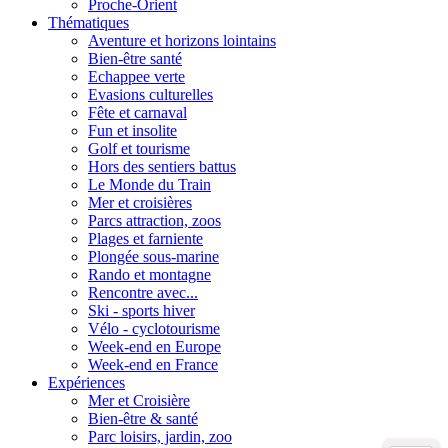
Proche-Orient
Thématiques
Aventure et horizons lointains
Bien-être santé
Echappee verte
Evasions culturelles
Fête et carnaval
Fun et insolite
Golf et tourisme
Hors des sentiers battus
Le Monde du Train
Mer et croisières
Parcs attraction, zoos
Plages et farniente
Plongée sous-marine
Rando et montagne
Rencontre avec...
Ski - sports hiver
Vélo - cyclotourisme
Week-end en Europe
Week-end en France
Expériences
Mer et Croisière
Bien-être & santé
Parc loisirs, jardin, zoo