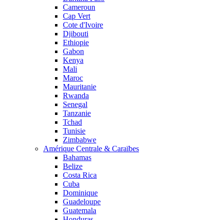
Cameroun
Cap Vert
Cote d'Ivoire
Djibouti
Ethiopie
Gabon
Kenya
Mali
Maroc
Mauritanie
Rwanda
Senegal
Tanzanie
Tchad
Tunisie
Zimbabwe
Amérique Centrale & Caraïbes
Bahamas
Belize
Costa Rica
Cuba
Dominique
Guadeloupe
Guatemala
Honduras