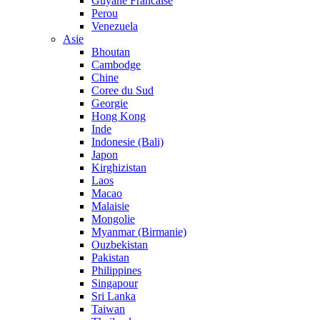
Guyane Francaise
Perou
Venezuela
Asie
Bhoutan
Cambodge
Chine
Coree du Sud
Georgie
Hong Kong
Inde
Indonesie (Bali)
Japon
Kirghizistan
Laos
Macao
Malaisie
Mongolie
Myanmar (Birmanie)
Ouzbekistan
Pakistan
Philippines
Singapour
Sri Lanka
Taiwan