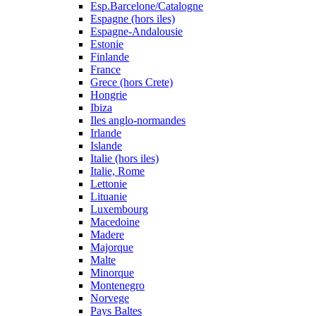
Esp.Barcelone/Catalogne
Espagne (hors iles)
Espagne-Andalousie
Estonie
Finlande
France
Grece (hors Crete)
Hongrie
Ibiza
Iles anglo-normandes
Irlande
Islande
Italie (hors iles)
Italie, Rome
Lettonie
Lituanie
Luxembourg
Macedoine
Madere
Majorque
Malte
Minorque
Montenegro
Norvege
Pays Baltes