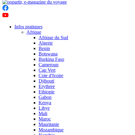
Infos pratiques
Afrique
Afrique du Sud
Algerie
Benin
Botswana
Burkina Faso
Cameroun
Cap Vert
Cote d'Ivoire
Djibouti
Erythree
Ethiopie
Gabon
Kenya
Libye
Mali
Maroc
Mauritanie
Mozambique