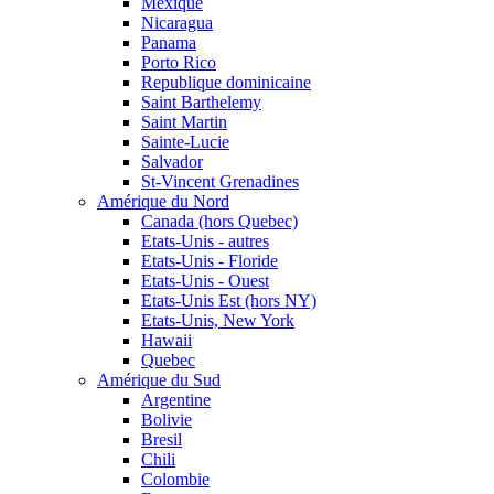
Mexique
Nicaragua
Panama
Porto Rico
Republique dominicaine
Saint Barthelemy
Saint Martin
Sainte-Lucie
Salvador
St-Vincent Grenadines
Amérique du Nord
Canada (hors Quebec)
Etats-Unis - autres
Etats-Unis - Floride
Etats-Unis - Ouest
Etats-Unis Est (hors NY)
Etats-Unis, New York
Hawaii
Quebec
Amérique du Sud
Argentine
Bolivie
Bresil
Chili
Colombie