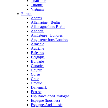
Thailande
Turquie
Vietnam
Europe
Acores
Allemagne - Berlin
Allemagne hors Berlin
Andorre
Angleterre - Londres
Angleterre hors Londres
Armenie
Autriche
Baleares
Belgique
Bulgarie
Canaries
Chypre
Corse
Crete
Croatie
Danemark
Ecosse
Esp.Barcelone/Catalogne
Espagne (hors iles)
Espagne-Andalousie