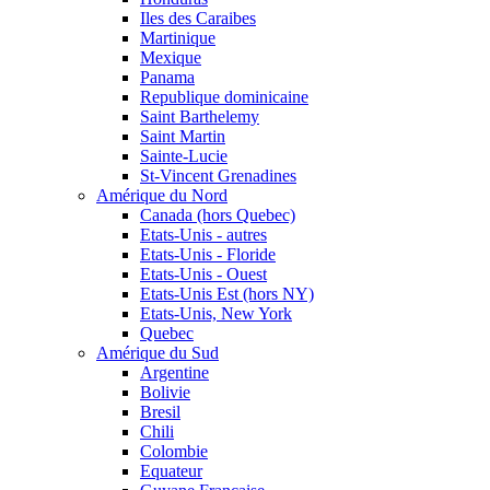
Iles des Caraibes
Martinique
Mexique
Panama
Republique dominicaine
Saint Barthelemy
Saint Martin
Sainte-Lucie
St-Vincent Grenadines
Amérique du Nord
Canada (hors Quebec)
Etats-Unis - autres
Etats-Unis - Floride
Etats-Unis - Ouest
Etats-Unis Est (hors NY)
Etats-Unis, New York
Quebec
Amérique du Sud
Argentine
Bolivie
Bresil
Chili
Colombie
Equateur