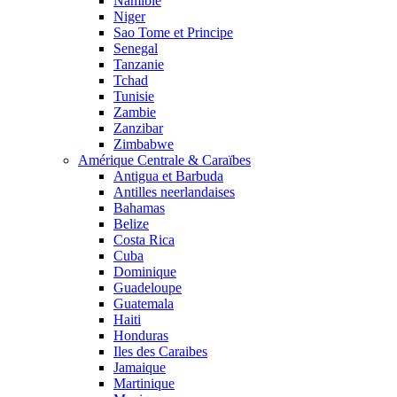
Namibie
Niger
Sao Tome et Principe
Senegal
Tanzanie
Tchad
Tunisie
Zambie
Zanzibar
Zimbabwe
Amérique Centrale & Caraïbes
Antigua et Barbuda
Antilles neerlandaises
Bahamas
Belize
Costa Rica
Cuba
Dominique
Guadeloupe
Guatemala
Haiti
Honduras
Iles des Caraibes
Jamaique
Martinique