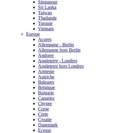
Singapour
Sri Lanka
Taiwan
Thailande
Turquie
Vietnam
Europe
Acores
Allemagne - Berlin
Allemagne hors Berlin
Andorre
Angleterre - Londres
Angleterre hors Londres
Armenie
Autriche
Baleares
Belgique
Bulgarie
Canaries
Chypre
Corse
Crete
Croatie
Danemark
Ecosse