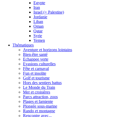
Egypte
Iran
Israel (+ Palestine)
Jordanie
Liban
Oman
Qatar
Syrie
Yemen
Thématiques
Aventure et horizons lointains
Bien-être santé
Echappee verte
Evasions culturelles
Fête et carnaval
Fun et insolite
Golf et tourisme
Hors des sentiers battus
Le Monde du Train
Mer et croisières
Parcs attraction, zoos
Plages et farniente
Plongée sous-marine
Rando et montagne
Rencontre avec...