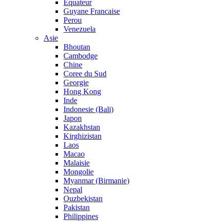
Equateur
Guyane Francaise
Perou
Venezuela
Asie
Bhoutan
Cambodge
Chine
Coree du Sud
Georgie
Hong Kong
Inde
Indonesie (Bali)
Japon
Kazakhstan
Kirghizistan
Laos
Macao
Malaisie
Mongolie
Myanmar (Birmanie)
Nepal
Ouzbekistan
Pakistan
Philippines