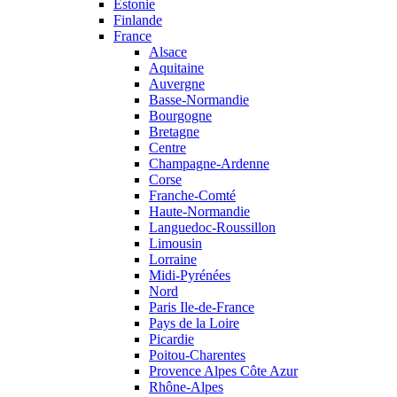
Estonie
Finlande
France
Alsace
Aquitaine
Auvergne
Basse-Normandie
Bourgogne
Bretagne
Centre
Champagne-Ardenne
Corse
Franche-Comté
Haute-Normandie
Languedoc-Roussillon
Limousin
Lorraine
Midi-Pyrénées
Nord
Paris Ile-de-France
Pays de la Loire
Picardie
Poitou-Charentes
Provence Alpes Côte Azur
Rhône-Alpes