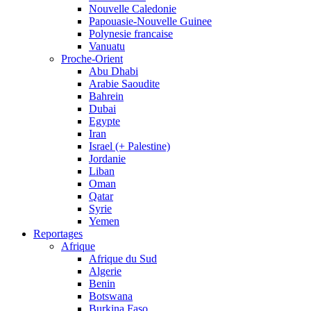
Nouvelle Caledonie
Papouasie-Nouvelle Guinee
Polynesie francaise
Vanuatu
Proche-Orient
Abu Dhabi
Arabie Saoudite
Bahrein
Dubai
Egypte
Iran
Israel (+ Palestine)
Jordanie
Liban
Oman
Qatar
Syrie
Yemen
Reportages
Afrique
Afrique du Sud
Algerie
Benin
Botswana
Burkina Faso