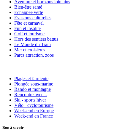
Aventure et horizons lointains
Bien-être santé
Echappee verte
Evasions culturelles
Fête et carnaval
Fun et insolite
Golf et tourisme
Hors des sentiers battus
Le Monde du Train
Mer et croisières
Parcs attraction, zoos
Plages et farniente
Plongée sous-marine
Rando et montagne
Rencontre avec...
Ski - sports hiver
Vélo - cyclotourisme
Week-end en Europe
Week-end en France
Bon à savoir