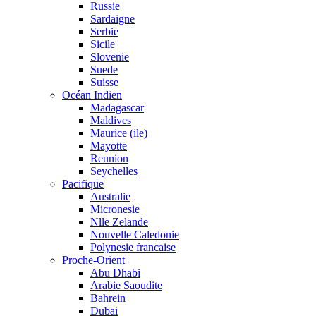
Russie
Sardaigne
Serbie
Sicile
Slovenie
Suede
Suisse
Océan Indien
Madagascar
Maldives
Maurice (ile)
Mayotte
Reunion
Seychelles
Pacifique
Australie
Micronesie
Nlle Zelande
Nouvelle Caledonie
Polynesie francaise
Proche-Orient
Abu Dhabi
Arabie Saoudite
Bahrein
Dubai