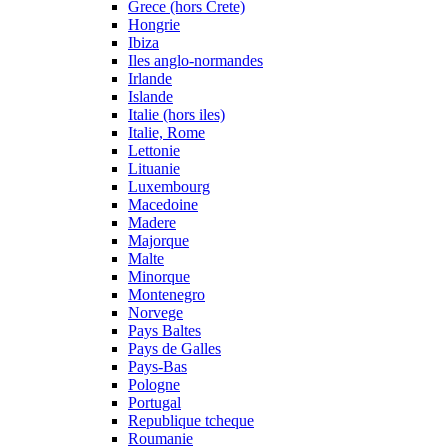
Grece (hors Crete)
Hongrie
Ibiza
Iles anglo-normandes
Irlande
Islande
Italie (hors iles)
Italie, Rome
Lettonie
Lituanie
Luxembourg
Macedoine
Madere
Majorque
Malte
Minorque
Montenegro
Norvege
Pays Baltes
Pays de Galles
Pays-Bas
Pologne
Portugal
Republique tcheque
Roumanie