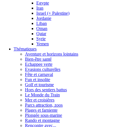
Egypte
Iran
Israel (+ Palestine)
Jordanie
Liban
Oman
Qatar
Syrie
Yemen
Thématiques
Aventure et horizons lointains
Bien-être santé
Echappee verte
Evasions culturelles
Fête et carnaval
Fun et insolite
Golf et tourisme
Hors des sentiers battus
Le Monde du Train
Mer et croisières
Parcs attraction, zoos
Plages et farniente
Plongée sous-marine
Rando et montagne
Rencontre avec...