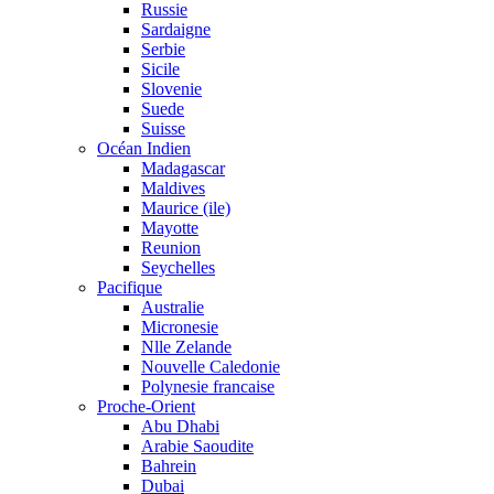
Russie
Sardaigne
Serbie
Sicile
Slovenie
Suede
Suisse
Océan Indien
Madagascar
Maldives
Maurice (ile)
Mayotte
Reunion
Seychelles
Pacifique
Australie
Micronesie
Nlle Zelande
Nouvelle Caledonie
Polynesie francaise
Proche-Orient
Abu Dhabi
Arabie Saoudite
Bahrein
Dubai