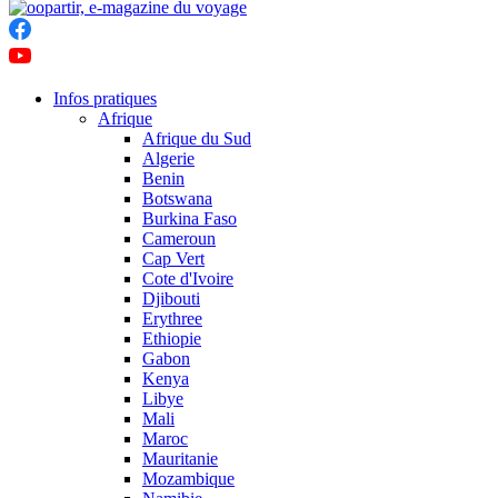
Infos pratiques
Afrique
Afrique du Sud
Algerie
Benin
Botswana
Burkina Faso
Cameroun
Cap Vert
Cote d'Ivoire
Djibouti
Erythree
Ethiopie
Gabon
Kenya
Libye
Mali
Maroc
Mauritanie
Mozambique