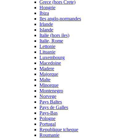
Grece (hors Crete)
Hongrie
Ibiza
Iles anglo-normandes
Irlande
Islande
Italie (hors iles)
Italie, Rome
Lettonie
Lituanie
Luxembourg
Macedoine
Madere
Majorque
Malte
Minorque
Montenegro
Norvege
Pays Baltes
Pays de Galles
Pays-Bas
Pologne
Portugal
Republique tcheque
Roumanie