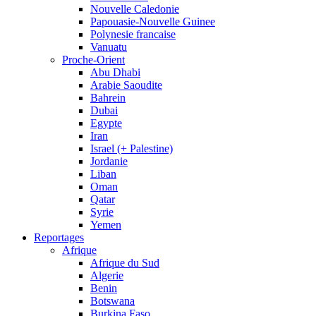
Nouvelle Caledonie
Papouasie-Nouvelle Guinee
Polynesie francaise
Vanuatu
Proche-Orient
Abu Dhabi
Arabie Saoudite
Bahrein
Dubai
Egypte
Iran
Israel (+ Palestine)
Jordanie
Liban
Oman
Qatar
Syrie
Yemen
Reportages
Afrique
Afrique du Sud
Algerie
Benin
Botswana
Burkina Faso