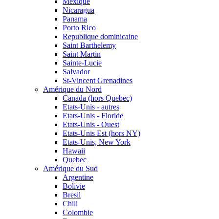
Mexique
Nicaragua
Panama
Porto Rico
Republique dominicaine
Saint Barthelemy
Saint Martin
Sainte-Lucie
Salvador
St-Vincent Grenadines
Amérique du Nord
Canada (hors Quebec)
Etats-Unis - autres
Etats-Unis - Floride
Etats-Unis - Ouest
Etats-Unis Est (hors NY)
Etats-Unis, New York
Hawaii
Quebec
Amérique du Sud
Argentine
Bolivie
Bresil
Chili
Colombie