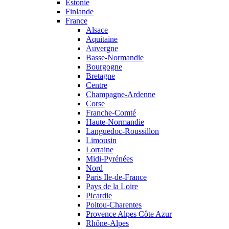
Estonie
Finlande
France
Alsace
Aquitaine
Auvergne
Basse-Normandie
Bourgogne
Bretagne
Centre
Champagne-Ardenne
Corse
Franche-Comté
Haute-Normandie
Languedoc-Roussillon
Limousin
Lorraine
Midi-Pyrénées
Nord
Paris Ile-de-France
Pays de la Loire
Picardie
Poitou-Charentes
Provence Alpes Côte Azur
Rhône-Alpes