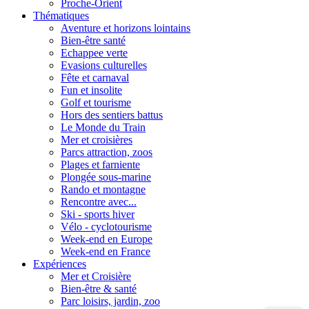
Proche-Orient
Thématiques
Aventure et horizons lointains
Bien-être santé
Echappee verte
Evasions culturelles
Fête et carnaval
Fun et insolite
Golf et tourisme
Hors des sentiers battus
Le Monde du Train
Mer et croisières
Parcs attraction, zoos
Plages et farniente
Plongée sous-marine
Rando et montagne
Rencontre avec...
Ski - sports hiver
Vélo - cyclotourisme
Week-end en Europe
Week-end en France
Expériences
Mer et Croisière
Bien-être & santé
Parc loisirs, jardin, zoo