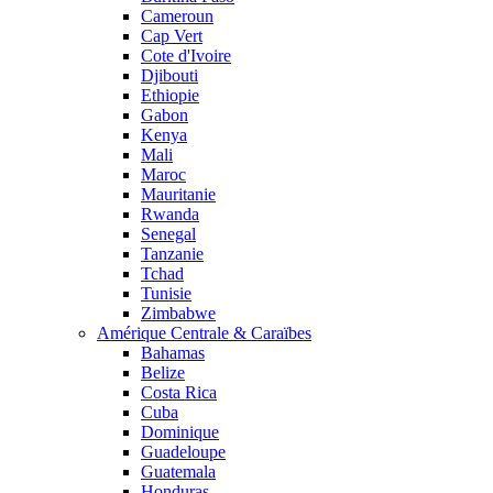
Cameroun
Cap Vert
Cote d'Ivoire
Djibouti
Ethiopie
Gabon
Kenya
Mali
Maroc
Mauritanie
Rwanda
Senegal
Tanzanie
Tchad
Tunisie
Zimbabwe
Amérique Centrale & Caraïbes
Bahamas
Belize
Costa Rica
Cuba
Dominique
Guadeloupe
Guatemala
Honduras