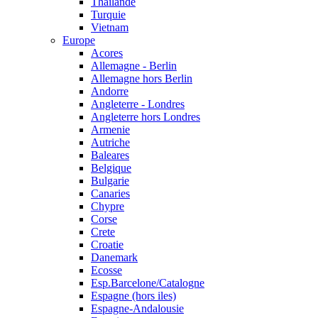
Thailande
Turquie
Vietnam
Europe
Acores
Allemagne - Berlin
Allemagne hors Berlin
Andorre
Angleterre - Londres
Angleterre hors Londres
Armenie
Autriche
Baleares
Belgique
Bulgarie
Canaries
Chypre
Corse
Crete
Croatie
Danemark
Ecosse
Esp.Barcelone/Catalogne
Espagne (hors iles)
Espagne-Andalousie