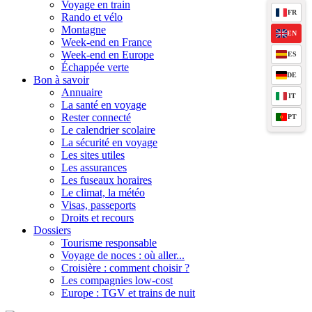
Voyage en train
FR
Rando et vélo
Montagne
EN
Week-end en France
Week-end en Europe
ES
Échappée verte
DE
Bon à savoir
Annuaire
IT
La santé en voyage
Rester connecté
PT
Le calendrier scolaire
La sécurité en voyage
Les sites utiles
Les assurances
Les fuseaux horaires
Le climat, la météo
Visas, passeports
Droits et recours
Dossiers
Tourisme responsable
Voyage de noces : où aller...
Croisière : comment choisir ?
Les compagnies low-cost
Europe : TGV et trains de nuit