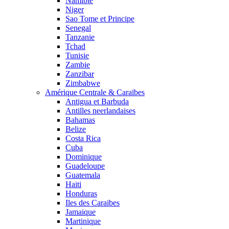
Namibie
Niger
Sao Tome et Principe
Senegal
Tanzanie
Tchad
Tunisie
Zambie
Zanzibar
Zimbabwe
Amérique Centrale & Caraïbes
Antigua et Barbuda
Antilles neerlandaises
Bahamas
Belize
Costa Rica
Cuba
Dominique
Guadeloupe
Guatemala
Haiti
Honduras
Iles des Caraibes
Jamaique
Martinique