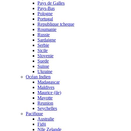
Pays de Galles
Pays-Bas
Pologne
Portugal
Republique tcheque
Roumanie
Russie
Sardaigne
Serbie
Sicile
Slovenie
Suede
Suisse
Ukraine
Océan Indien
Madagascar
Maldives
Maurice (ile)
Mayotte
Reunion
Seychelles
Pacifique
Australie
Fidji
Nlle Zelande