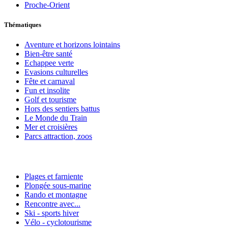
Proche-Orient
Thématiques
Aventure et horizons lointains
Bien-être santé
Echappee verte
Evasions culturelles
Fête et carnaval
Fun et insolite
Golf et tourisme
Hors des sentiers battus
Le Monde du Train
Mer et croisières
Parcs attraction, zoos
Plages et farniente
Plongée sous-marine
Rando et montagne
Rencontre avec...
Ski - sports hiver
Vélo - cyclotourisme