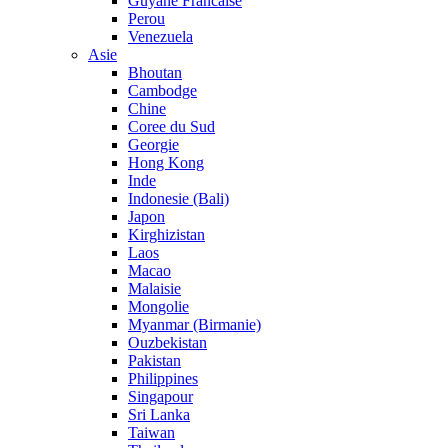
Guyane Francaise
Perou
Venezuela
Asie
Bhoutan
Cambodge
Chine
Coree du Sud
Georgie
Hong Kong
Inde
Indonesie (Bali)
Japon
Kirghizistan
Laos
Macao
Malaisie
Mongolie
Myanmar (Birmanie)
Ouzbekistan
Pakistan
Philippines
Singapour
Sri Lanka
Taiwan