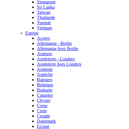
Singapour
Sri Lanka
Taiwan
Thailande
Turquie
Vietnam
Europe
Acores
Allemagne - Berlin
Allemagne hors Berlin
Andorre
Angleterre - Londres
Angleterre hors Londres
Armenie
Autriche
Baleares
Belgique
Bulgarie
Canaries
Chypre
Corse
Crete
Croatie
Danemark
Ecosse