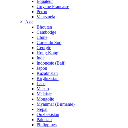
Equateur
Guyane Francaise
Perou
Venezuela
Asie
Bhoutan
Cambodge
Chine
Coree du Sud
Georgie
Hong Kong
Inde
Indonesie (Bali)
Japon
Kazakhstan
Kirghizistan
Laos
Macao
Malaisie
Mongolie
Myanmar (Birmanie)
Nepal
Ouzbekistan
Pakistan
Philippines