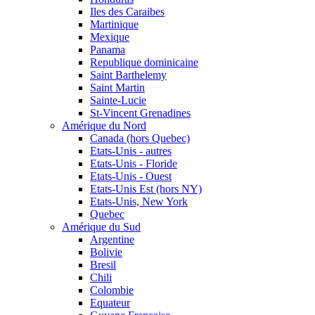
Iles des Caraibes
Martinique
Mexique
Panama
Republique dominicaine
Saint Barthelemy
Saint Martin
Sainte-Lucie
St-Vincent Grenadines
Amérique du Nord
Canada (hors Quebec)
Etats-Unis - autres
Etats-Unis - Floride
Etats-Unis - Ouest
Etats-Unis Est (hors NY)
Etats-Unis, New York
Quebec
Amérique du Sud
Argentine
Bolivie
Bresil
Chili
Colombie
Equateur