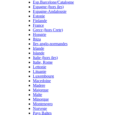
Esp.Barcelone/Catalogne
Espagne (hors iles)
Espagne-Andalousie
Estonie
Finlande
France
Grece (hors Crete)
Hongrie
Ibiza
Iles anglo-normandes
Irlande
Islande
Italie (hors iles)
Italie, Rome
Lettonie
Lituanie
Luxembourg
Macedoine
Madere
Majorque
Malte
Minorque
Montenegro
Norvege
Pays Baltes