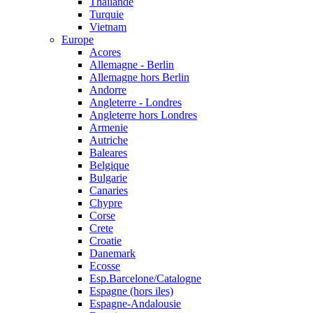
Thailande
Turquie
Vietnam
Europe
Acores
Allemagne - Berlin
Allemagne hors Berlin
Andorre
Angleterre - Londres
Angleterre hors Londres
Armenie
Autriche
Baleares
Belgique
Bulgarie
Canaries
Chypre
Corse
Crete
Croatie
Danemark
Ecosse
Esp.Barcelone/Catalogne
Espagne (hors iles)
Espagne-Andalousie