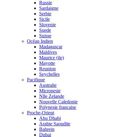
Russie
Sardaigne
Serbie
Sicile
Slovenie
Suede
Suisse
Océan Indien
Madagascar
Maldives
Maurice (ile)
Mayotte
Reunion
Seychelles
Pacifique
Australie
Micronesie
Nlle Zelande
Nouvelle Caledonie
Polynesie francaise
Proche-Orient
Abu Dhabi
Arabie Saoudite
Bahrein
Dubai