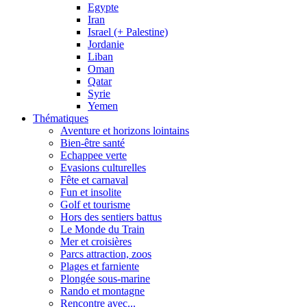
Egypte
Iran
Israel (+ Palestine)
Jordanie
Liban
Oman
Qatar
Syrie
Yemen
Thématiques
Aventure et horizons lointains
Bien-être santé
Echappee verte
Evasions culturelles
Fête et carnaval
Fun et insolite
Golf et tourisme
Hors des sentiers battus
Le Monde du Train
Mer et croisières
Parcs attraction, zoos
Plages et farniente
Plongée sous-marine
Rando et montagne
Rencontre avec...