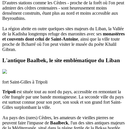
D'autres stations comme les Cèdres - proche de la forêt où l'on peut
admirer des cèdres centenaires - sont heureusement moins
densément construits, étant plus au nord et moins accessible aux
Beyrouthins.
La région abrite en outre quelques sites majeurs du Liban, la Vallée
de la Kadisha longtemps refuge des maronites avec ses
monastères
et couvents dont celui de Saint-Antoine
, ainsi que la ville toute
proche de Bcharré où l'on peut visiter le musée du poète Khalil
Gibran.
L'antique Baalbek, le site emblématique du Liban
fort Saint-Gilles à Tripoli
Tripoli
est située tout au nord du pays, accessible en remontant la
côte frangée par une bande montagneuse. La seconde ville du pays
est surtout connue pour son port, son souk et son grand fort Saint-
Gilles surplombant la ville.
Au pays des (rares) Cèdres, les amateurs de vieilles pierres ne
peuvent faire l'impasse de
Baalbeck
, l'un des sites antiques majeurs
de la Méditerranée, situé dans la plaine fertile de la Bekaa bordée