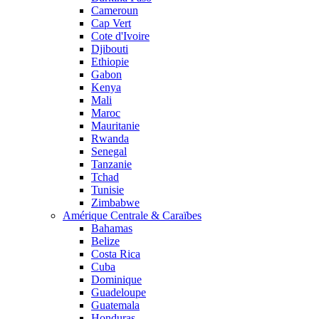
Cameroun
Cap Vert
Cote d'Ivoire
Djibouti
Ethiopie
Gabon
Kenya
Mali
Maroc
Mauritanie
Rwanda
Senegal
Tanzanie
Tchad
Tunisie
Zimbabwe
Amérique Centrale & Caraïbes
Bahamas
Belize
Costa Rica
Cuba
Dominique
Guadeloupe
Guatemala
Honduras