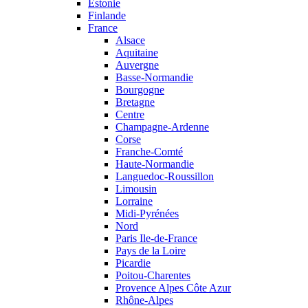
Estonie
Finlande
France
Alsace
Aquitaine
Auvergne
Basse-Normandie
Bourgogne
Bretagne
Centre
Champagne-Ardenne
Corse
Franche-Comté
Haute-Normandie
Languedoc-Roussillon
Limousin
Lorraine
Midi-Pyrénées
Nord
Paris Ile-de-France
Pays de la Loire
Picardie
Poitou-Charentes
Provence Alpes Côte Azur
Rhône-Alpes