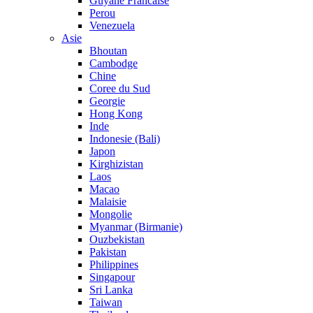
Guyane Francaise
Perou
Venezuela
Asie
Bhoutan
Cambodge
Chine
Coree du Sud
Georgie
Hong Kong
Inde
Indonesie (Bali)
Japon
Kirghizistan
Laos
Macao
Malaisie
Mongolie
Myanmar (Birmanie)
Ouzbekistan
Pakistan
Philippines
Singapour
Sri Lanka
Taiwan