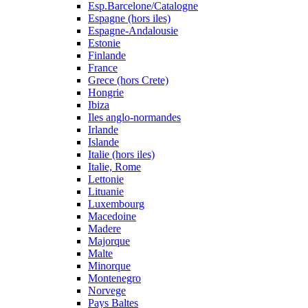
Esp.Barcelone/Catalogne
Espagne (hors iles)
Espagne-Andalousie
Estonie
Finlande
France
Grece (hors Crete)
Hongrie
Ibiza
Iles anglo-normandes
Irlande
Islande
Italie (hors iles)
Italie, Rome
Lettonie
Lituanie
Luxembourg
Macedoine
Madere
Majorque
Malte
Minorque
Montenegro
Norvege
Pays Baltes