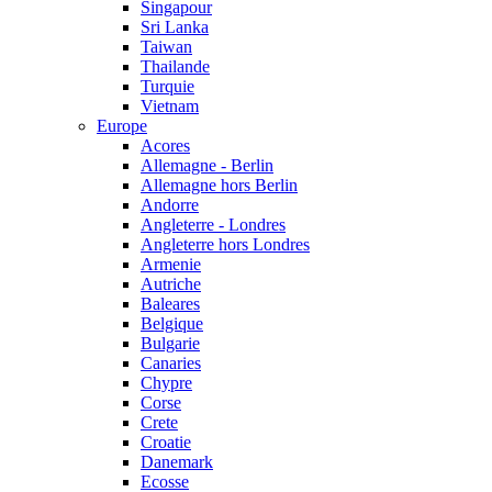
Singapour
Sri Lanka
Taiwan
Thailande
Turquie
Vietnam
Europe
Acores
Allemagne - Berlin
Allemagne hors Berlin
Andorre
Angleterre - Londres
Angleterre hors Londres
Armenie
Autriche
Baleares
Belgique
Bulgarie
Canaries
Chypre
Corse
Crete
Croatie
Danemark
Ecosse