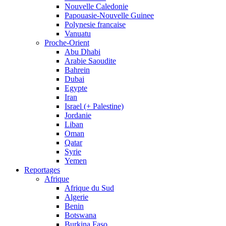
Nouvelle Caledonie
Papouasie-Nouvelle Guinee
Polynesie francaise
Vanuatu
Proche-Orient
Abu Dhabi
Arabie Saoudite
Bahrein
Dubai
Egypte
Iran
Israel (+ Palestine)
Jordanie
Liban
Oman
Qatar
Syrie
Yemen
Reportages
Afrique
Afrique du Sud
Algerie
Benin
Botswana
Burkina Faso