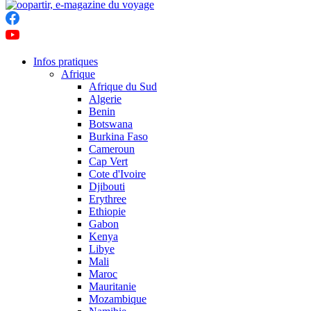
Infos pratiques
Afrique
Afrique du Sud
Algerie
Benin
Botswana
Burkina Faso
Cameroun
Cap Vert
Cote d'Ivoire
Djibouti
Erythree
Ethiopie
Gabon
Kenya
Libye
Mali
Maroc
Mauritanie
Mozambique