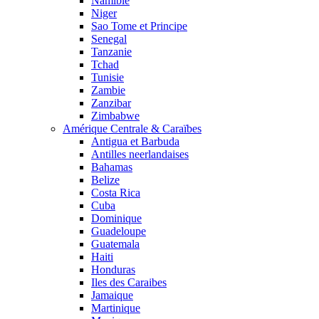
Namibie
Niger
Sao Tome et Principe
Senegal
Tanzanie
Tchad
Tunisie
Zambie
Zanzibar
Zimbabwe
Amérique Centrale & Caraïbes
Antigua et Barbuda
Antilles neerlandaises
Bahamas
Belize
Costa Rica
Cuba
Dominique
Guadeloupe
Guatemala
Haiti
Honduras
Iles des Caraibes
Jamaique
Martinique