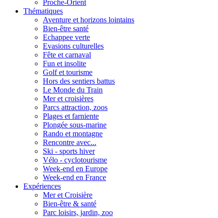
Proche-Orient
Thématiques
Aventure et horizons lointains
Bien-être santé
Echappee verte
Evasions culturelles
Fête et carnaval
Fun et insolite
Golf et tourisme
Hors des sentiers battus
Le Monde du Train
Mer et croisières
Parcs attraction, zoos
Plages et farniente
Plongée sous-marine
Rando et montagne
Rencontre avec...
Ski - sports hiver
Vélo - cyclotourisme
Week-end en Europe
Week-end en France
Expériences
Mer et Croisière
Bien-être & santé
Parc loisirs, jardin, zoo