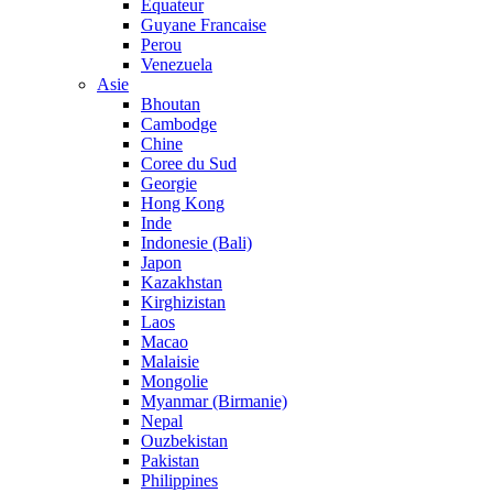
Equateur
Guyane Francaise
Perou
Venezuela
Asie
Bhoutan
Cambodge
Chine
Coree du Sud
Georgie
Hong Kong
Inde
Indonesie (Bali)
Japon
Kazakhstan
Kirghizistan
Laos
Macao
Malaisie
Mongolie
Myanmar (Birmanie)
Nepal
Ouzbekistan
Pakistan
Philippines