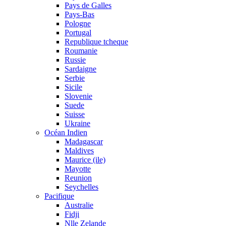
Pays de Galles
Pays-Bas
Pologne
Portugal
Republique tcheque
Roumanie
Russie
Sardaigne
Serbie
Sicile
Slovenie
Suede
Suisse
Ukraine
Océan Indien
Madagascar
Maldives
Maurice (ile)
Mayotte
Reunion
Seychelles
Pacifique
Australie
Fidji
Nlle Zelande