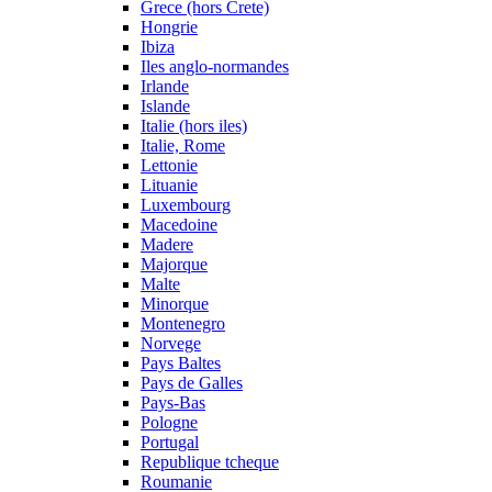
Grece (hors Crete)
Hongrie
Ibiza
Iles anglo-normandes
Irlande
Islande
Italie (hors iles)
Italie, Rome
Lettonie
Lituanie
Luxembourg
Macedoine
Madere
Majorque
Malte
Minorque
Montenegro
Norvege
Pays Baltes
Pays de Galles
Pays-Bas
Pologne
Portugal
Republique tcheque
Roumanie