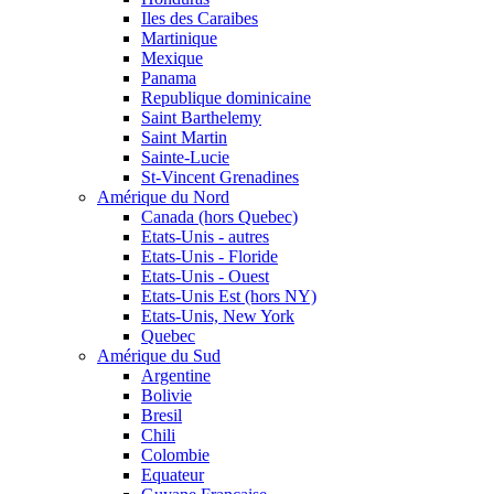
Iles des Caraibes
Martinique
Mexique
Panama
Republique dominicaine
Saint Barthelemy
Saint Martin
Sainte-Lucie
St-Vincent Grenadines
Amérique du Nord
Canada (hors Quebec)
Etats-Unis - autres
Etats-Unis - Floride
Etats-Unis - Ouest
Etats-Unis Est (hors NY)
Etats-Unis, New York
Quebec
Amérique du Sud
Argentine
Bolivie
Bresil
Chili
Colombie
Equateur