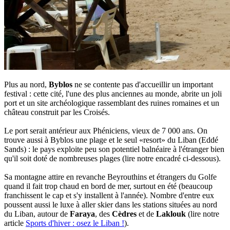
Plus au nord,
Byblos
ne se contente pas d'accueillir un important
festival : cette cité, l'une des plus anciennes au monde, abrite un joli
port et un site archéologique rassemblant des ruines romaines et un
château construit par les Croisés.
Le port serait antérieur aux Phéniciens, vieux de 7 000 ans. On
trouve aussi à Byblos une plage et le seul «resort» du Liban (Eddé
Sands) : le pays exploite peu son potentiel balnéaire à l'étranger bien
qu'il soit doté de nombreuses plages (lire notre encadré ci-dessous).
Sa montagne attire en revanche Beyrouthins et étrangers du Golfe
quand il fait trop chaud en bord de mer, surtout en été (beaucoup
franchissent le cap et s'y installent à l'année). Nombre d'entre eux
poussent aussi le luxe à aller skier dans les stations situées au nord
du Liban, autour de
Faraya
, des
Cèdres
et de
Laklouk
(lire notre
article
Sports d'hiver : osez le Liban !
).