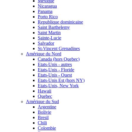
Mexique
Nicaragua
Panama
Porto Rico
Republique dominicaine
Saint Barthelemy
Saint Martin
Sainte-Lucie
Salvador
St-Vincent Grenadines
Amérique du Nord
Canada (hors Quebec)
Etats-Unis - autres
Etats-Unis - Floride
Etats-Unis - Ouest
Etats-Unis Est (hors NY)
Etats-Unis, New York
Hawaii
Quebec
Amérique du Sud
Argentine
Bolivie
Bresil
Chili
Colombie