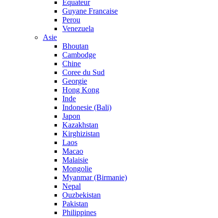
Equateur
Guyane Francaise
Perou
Venezuela
Asie
Bhoutan
Cambodge
Chine
Coree du Sud
Georgie
Hong Kong
Inde
Indonesie (Bali)
Japon
Kazakhstan
Kirghizistan
Laos
Macao
Malaisie
Mongolie
Myanmar (Birmanie)
Nepal
Ouzbekistan
Pakistan
Philippines