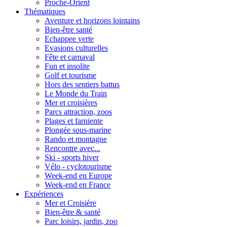
Proche-Orient
Thématiques
Aventure et horizons lointains
Bien-être santé
Echappee verte
Evasions culturelles
Fête et carnaval
Fun et insolite
Golf et tourisme
Hors des sentiers battus
Le Monde du Train
Mer et croisières
Parcs attraction, zoos
Plages et farniente
Plongée sous-marine
Rando et montagne
Rencontre avec...
Ski - sports hiver
Vélo - cyclotourisme
Week-end en Europe
Week-end en France
Expériences
Mer et Croisière
Bien-être & santé
Parc loisirs, jardin, zoo