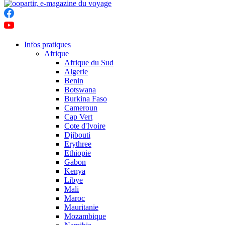
Infos pratiques
Afrique
Afrique du Sud
Algerie
Benin
Botswana
Burkina Faso
Cameroun
Cap Vert
Cote d'Ivoire
Djibouti
Erythree
Ethiopie
Gabon
Kenya
Libye
Mali
Maroc
Mauritanie
Mozambique