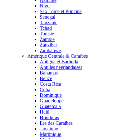
Namibie
Niger
Sao Tome et Principe
Senegal
Tanzanie
Tchad
Tunisie
Zambie
Zanzibar
Zimbabwe
Amérique Centrale & Caraïbes
Antigua et Barbuda
Antilles neerlandaises
Bahamas
Belize
Costa Rica
Cuba
Dominique
Guadeloupe
Guatemala
Haiti
Honduras
Iles des Caraibes
Jamaique
Martinique