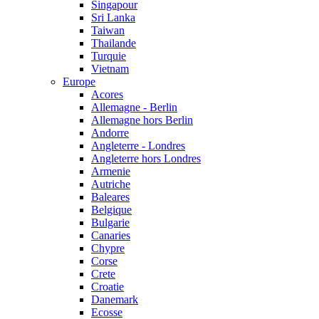
Singapour
Sri Lanka
Taiwan
Thailande
Turquie
Vietnam
Europe
Acores
Allemagne - Berlin
Allemagne hors Berlin
Andorre
Angleterre - Londres
Angleterre hors Londres
Armenie
Autriche
Baleares
Belgique
Bulgarie
Canaries
Chypre
Corse
Crete
Croatie
Danemark
Ecosse