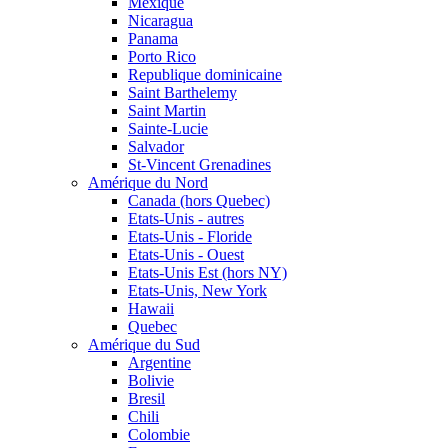
Mexique
Nicaragua
Panama
Porto Rico
Republique dominicaine
Saint Barthelemy
Saint Martin
Sainte-Lucie
Salvador
St-Vincent Grenadines
Amérique du Nord
Canada (hors Quebec)
Etats-Unis - autres
Etats-Unis - Floride
Etats-Unis - Ouest
Etats-Unis Est (hors NY)
Etats-Unis, New York
Hawaii
Quebec
Amérique du Sud
Argentine
Bolivie
Bresil
Chili
Colombie