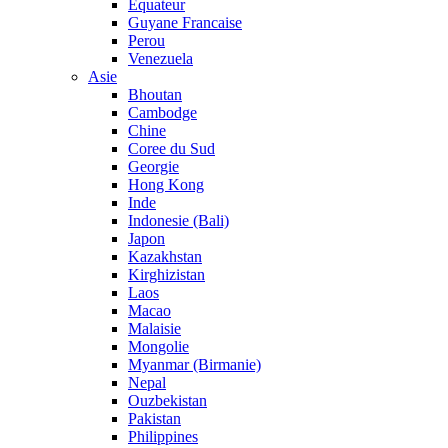
Equateur
Guyane Francaise
Perou
Venezuela
Asie
Bhoutan
Cambodge
Chine
Coree du Sud
Georgie
Hong Kong
Inde
Indonesie (Bali)
Japon
Kazakhstan
Kirghizistan
Laos
Macao
Malaisie
Mongolie
Myanmar (Birmanie)
Nepal
Ouzbekistan
Pakistan
Philippines