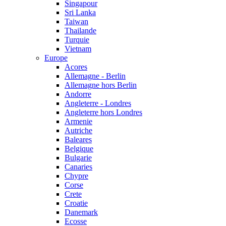
Singapour
Sri Lanka
Taiwan
Thailande
Turquie
Vietnam
Europe
Acores
Allemagne - Berlin
Allemagne hors Berlin
Andorre
Angleterre - Londres
Angleterre hors Londres
Armenie
Autriche
Baleares
Belgique
Bulgarie
Canaries
Chypre
Corse
Crete
Croatie
Danemark
Ecosse