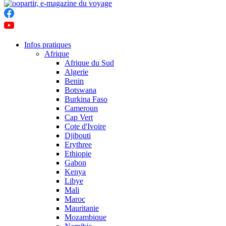
Infos pratiques
Afrique
Afrique du Sud
Algerie
Benin
Botswana
Burkina Faso
Cameroun
Cap Vert
Cote d'Ivoire
Djibouti
Erythree
Ethiopie
Gabon
Kenya
Libye
Mali
Maroc
Mauritanie
Mozambique