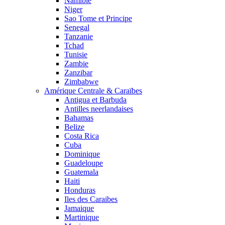
Namibie
Niger
Sao Tome et Principe
Senegal
Tanzanie
Tchad
Tunisie
Zambie
Zanzibar
Zimbabwe
Amérique Centrale & Caraïbes
Antigua et Barbuda
Antilles neerlandaises
Bahamas
Belize
Costa Rica
Cuba
Dominique
Guadeloupe
Guatemala
Haiti
Honduras
Iles des Caraibes
Jamaique
Martinique