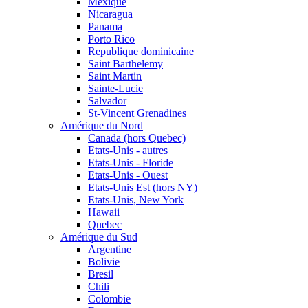
Mexique
Nicaragua
Panama
Porto Rico
Republique dominicaine
Saint Barthelemy
Saint Martin
Sainte-Lucie
Salvador
St-Vincent Grenadines
Amérique du Nord
Canada (hors Quebec)
Etats-Unis - autres
Etats-Unis - Floride
Etats-Unis - Ouest
Etats-Unis Est (hors NY)
Etats-Unis, New York
Hawaii
Quebec
Amérique du Sud
Argentine
Bolivie
Bresil
Chili
Colombie