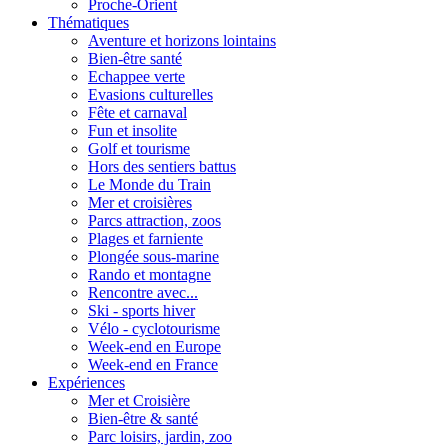
Proche-Orient
Thématiques
Aventure et horizons lointains
Bien-être santé
Echappee verte
Evasions culturelles
Fête et carnaval
Fun et insolite
Golf et tourisme
Hors des sentiers battus
Le Monde du Train
Mer et croisières
Parcs attraction, zoos
Plages et farniente
Plongée sous-marine
Rando et montagne
Rencontre avec...
Ski - sports hiver
Vélo - cyclotourisme
Week-end en Europe
Week-end en France
Expériences
Mer et Croisière
Bien-être & santé
Parc loisirs, jardin, zoo