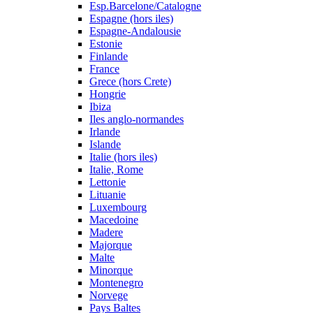
Esp.Barcelone/Catalogne
Espagne (hors iles)
Espagne-Andalousie
Estonie
Finlande
France
Grece (hors Crete)
Hongrie
Ibiza
Iles anglo-normandes
Irlande
Islande
Italie (hors iles)
Italie, Rome
Lettonie
Lituanie
Luxembourg
Macedoine
Madere
Majorque
Malte
Minorque
Montenegro
Norvege
Pays Baltes