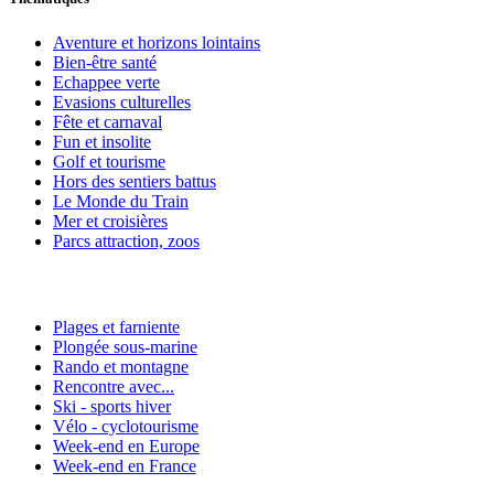
Aventure et horizons lointains
Bien-être santé
Echappee verte
Evasions culturelles
Fête et carnaval
Fun et insolite
Golf et tourisme
Hors des sentiers battus
Le Monde du Train
Mer et croisières
Parcs attraction, zoos
Plages et farniente
Plongée sous-marine
Rando et montagne
Rencontre avec...
Ski - sports hiver
Vélo - cyclotourisme
Week-end en Europe
Week-end en France