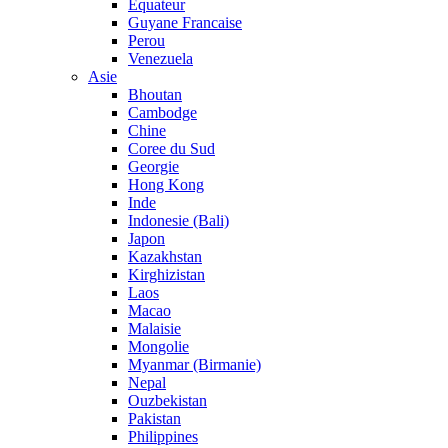
Equateur
Guyane Francaise
Perou
Venezuela
Asie
Bhoutan
Cambodge
Chine
Coree du Sud
Georgie
Hong Kong
Inde
Indonesie (Bali)
Japon
Kazakhstan
Kirghizistan
Laos
Macao
Malaisie
Mongolie
Myanmar (Birmanie)
Nepal
Ouzbekistan
Pakistan
Philippines