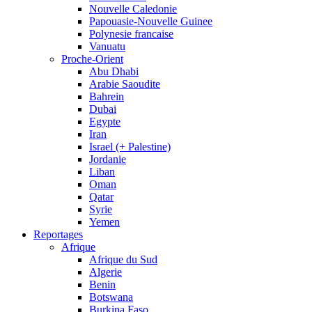
Nouvelle Caledonie
Papouasie-Nouvelle Guinee
Polynesie francaise
Vanuatu
Proche-Orient
Abu Dhabi
Arabie Saoudite
Bahrein
Dubai
Egypte
Iran
Israel (+ Palestine)
Jordanie
Liban
Oman
Qatar
Syrie
Yemen
Reportages
Afrique
Afrique du Sud
Algerie
Benin
Botswana
Burkina Faso