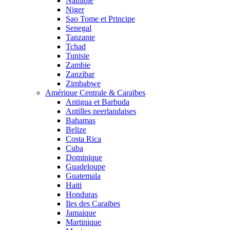
Namibie
Niger
Sao Tome et Principe
Senegal
Tanzanie
Tchad
Tunisie
Zambie
Zanzibar
Zimbabwe
Amérique Centrale & Caraïbes
Antigua et Barbuda
Antilles neerlandaises
Bahamas
Belize
Costa Rica
Cuba
Dominique
Guadeloupe
Guatemala
Haiti
Honduras
Iles des Caraibes
Jamaique
Martinique