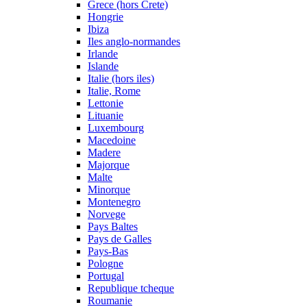
Grece (hors Crete)
Hongrie
Ibiza
Iles anglo-normandes
Irlande
Islande
Italie (hors iles)
Italie, Rome
Lettonie
Lituanie
Luxembourg
Macedoine
Madere
Majorque
Malte
Minorque
Montenegro
Norvege
Pays Baltes
Pays de Galles
Pays-Bas
Pologne
Portugal
Republique tcheque
Roumanie