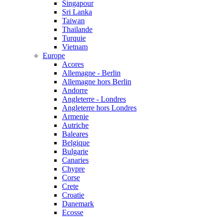
Singapour
Sri Lanka
Taiwan
Thailande
Turquie
Vietnam
Europe
Acores
Allemagne - Berlin
Allemagne hors Berlin
Andorre
Angleterre - Londres
Angleterre hors Londres
Armenie
Autriche
Baleares
Belgique
Bulgarie
Canaries
Chypre
Corse
Crete
Croatie
Danemark
Ecosse