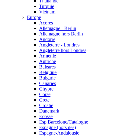
Thailande
Turquie
Vietnam
Europe
Acores
Allemagne - Berlin
Allemagne hors Berlin
Andorre
Angleterre - Londres
Angleterre hors Londres
Armenie
Autriche
Baleares
Belgique
Bulgarie
Canaries
Chypre
Corse
Crete
Croatie
Danemark
Ecosse
Esp.Barcelone/Catalogne
Espagne (hors iles)
Espagne-Andalousie