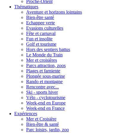
Proche-Orient
Thématiques
Aventure et horizons lointains
Bien-être santé
Echappee verte
Evasions culturelles
Fête et carnaval
Fun et insolite
Golf et tourisme
Hors des sentiers battus
Le Monde du Train
Mer et croisières
Parcs attraction, zoos
Plages et farniente
Plongée sous-marine
Rando et montagne
Rencontre avec...
Ski - sports hiver
Vélo - cyclotourisme
Week-end en Europe
Week-end en France
Expériences
Mer et Croisière
Bien-être & santé
Parc loisirs, jardin, zoo