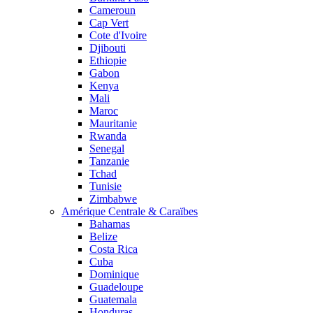
Cameroun
Cap Vert
Cote d'Ivoire
Djibouti
Ethiopie
Gabon
Kenya
Mali
Maroc
Mauritanie
Rwanda
Senegal
Tanzanie
Tchad
Tunisie
Zimbabwe
Amérique Centrale & Caraïbes
Bahamas
Belize
Costa Rica
Cuba
Dominique
Guadeloupe
Guatemala
Honduras