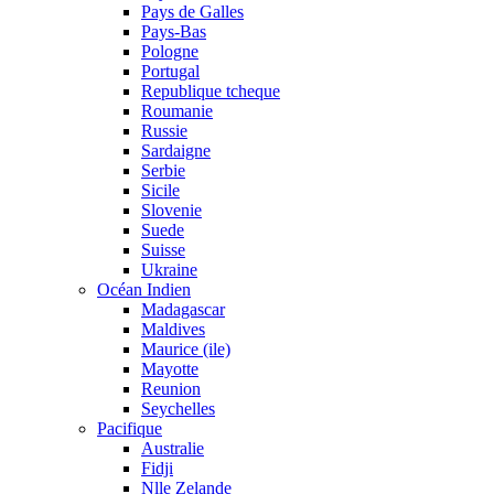
Pays de Galles
Pays-Bas
Pologne
Portugal
Republique tcheque
Roumanie
Russie
Sardaigne
Serbie
Sicile
Slovenie
Suede
Suisse
Ukraine
Océan Indien
Madagascar
Maldives
Maurice (ile)
Mayotte
Reunion
Seychelles
Pacifique
Australie
Fidji
Nlle Zelande