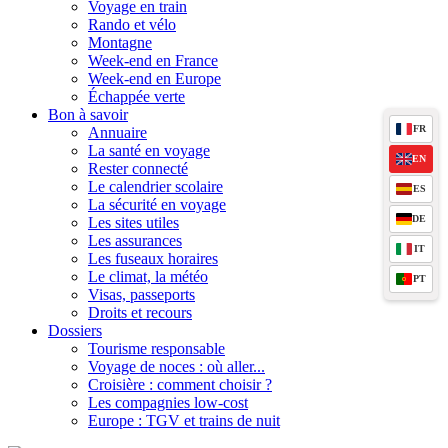
Voyage en train
Rando et vélo
Montagne
Week-end en France
Week-end en Europe
Échappée verte
Bon à savoir
FR
Annuaire
La santé en voyage
EN
Rester connecté
Le calendrier scolaire
ES
La sécurité en voyage
DE
Les sites utiles
Les assurances
IT
Les fuseaux horaires
Le climat, la météo
PT
Visas, passeports
Droits et recours
Dossiers
Tourisme responsable
Voyage de noces : où aller...
Croisière : comment choisir ?
Les compagnies low-cost
Europe : TGV et trains de nuit