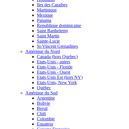
Iles des Caraibes
Martinique
Mexique
Panama
Republique dominicaine
Saint Barthelemy
Saint Martin
Sainte-Lucie
St-Vincent Grenadines
Amérique du Nord
Canada (hors Quebec)
Etats-Unis - autres
Etats-Unis - Floride
Etats-Unis - Ouest
Etats-Unis Est (hors NY)
Etats-Unis, New York
Quebec
Amérique du Sud
Argentine
Bolivie
Bresil
Chili
Colombie
Equateur