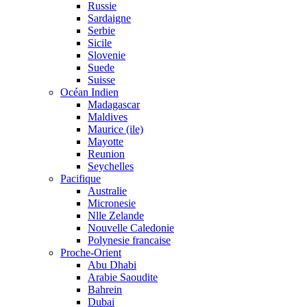
Russie
Sardaigne
Serbie
Sicile
Slovenie
Suede
Suisse
Océan Indien
Madagascar
Maldives
Maurice (ile)
Mayotte
Reunion
Seychelles
Pacifique
Australie
Micronesie
Nlle Zelande
Nouvelle Caledonie
Polynesie francaise
Proche-Orient
Abu Dhabi
Arabie Saoudite
Bahrein
Dubai