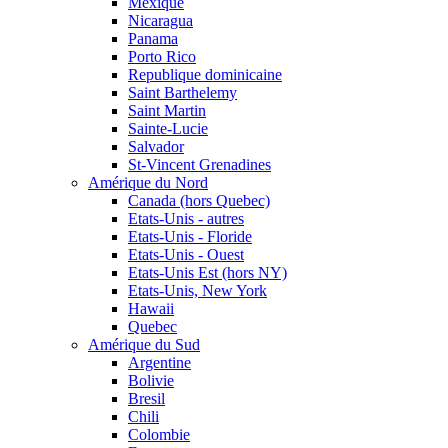
Mexique
Nicaragua
Panama
Porto Rico
Republique dominicaine
Saint Barthelemy
Saint Martin
Sainte-Lucie
Salvador
St-Vincent Grenadines
Amérique du Nord
Canada (hors Quebec)
Etats-Unis - autres
Etats-Unis - Floride
Etats-Unis - Ouest
Etats-Unis Est (hors NY)
Etats-Unis, New York
Hawaii
Quebec
Amérique du Sud
Argentine
Bolivie
Bresil
Chili
Colombie