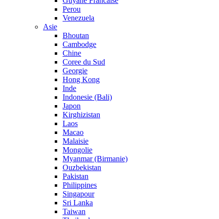
Guyane Francaise
Perou
Venezuela
Asie
Bhoutan
Cambodge
Chine
Coree du Sud
Georgie
Hong Kong
Inde
Indonesie (Bali)
Japon
Kirghizistan
Laos
Macao
Malaisie
Mongolie
Myanmar (Birmanie)
Ouzbekistan
Pakistan
Philippines
Singapour
Sri Lanka
Taiwan