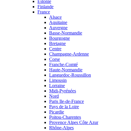
Estonie
Finlande
France
Alsace
Aquitaine
Auvergne
Basse-Normandie
Bourgogne
Bretagne
Centre
Champagne-Ardenne
Corse
Franche-Comté
Haute-Normandie
Languedoc-Roussillon
Limousin
Lorraine
Midi-Pyrénées
Nord
Paris Ile-de-France
Pays de la Loire
Picardie
Poitou-Charentes
Provence Alpes Côte Azur
Rhône-Alpes