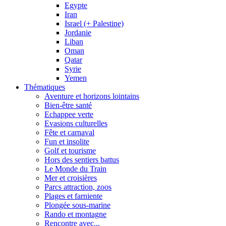
Egypte
Iran
Israel (+ Palestine)
Jordanie
Liban
Oman
Qatar
Syrie
Yemen
Thématiques
Aventure et horizons lointains
Bien-être santé
Echappee verte
Evasions culturelles
Fête et carnaval
Fun et insolite
Golf et tourisme
Hors des sentiers battus
Le Monde du Train
Mer et croisières
Parcs attraction, zoos
Plages et farniente
Plongée sous-marine
Rando et montagne
Rencontre avec...