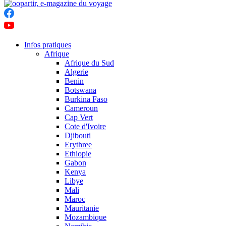
Infos pratiques
Afrique
Afrique du Sud
Algerie
Benin
Botswana
Burkina Faso
Cameroun
Cap Vert
Cote d'Ivoire
Djibouti
Erythree
Ethiopie
Gabon
Kenya
Libye
Mali
Maroc
Mauritanie
Mozambique