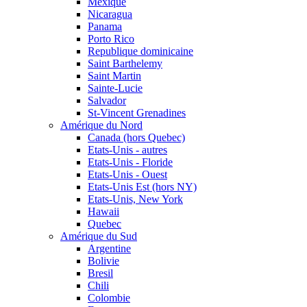
Mexique
Nicaragua
Panama
Porto Rico
Republique dominicaine
Saint Barthelemy
Saint Martin
Sainte-Lucie
Salvador
St-Vincent Grenadines
Amérique du Nord
Canada (hors Quebec)
Etats-Unis - autres
Etats-Unis - Floride
Etats-Unis - Ouest
Etats-Unis Est (hors NY)
Etats-Unis, New York
Hawaii
Quebec
Amérique du Sud
Argentine
Bolivie
Bresil
Chili
Colombie