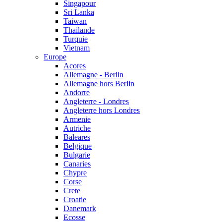
Singapour
Sri Lanka
Taiwan
Thailande
Turquie
Vietnam
Europe
Acores
Allemagne - Berlin
Allemagne hors Berlin
Andorre
Angleterre - Londres
Angleterre hors Londres
Armenie
Autriche
Baleares
Belgique
Bulgarie
Canaries
Chypre
Corse
Crete
Croatie
Danemark
Ecosse