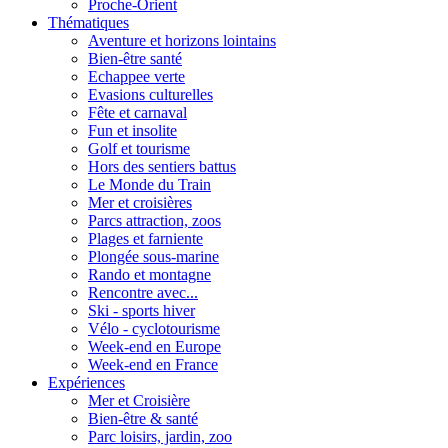
Proche-Orient
Thématiques
Aventure et horizons lointains
Bien-être santé
Echappee verte
Evasions culturelles
Fête et carnaval
Fun et insolite
Golf et tourisme
Hors des sentiers battus
Le Monde du Train
Mer et croisières
Parcs attraction, zoos
Plages et farniente
Plongée sous-marine
Rando et montagne
Rencontre avec...
Ski - sports hiver
Vélo - cyclotourisme
Week-end en Europe
Week-end en France
Expériences
Mer et Croisière
Bien-être & santé
Parc loisirs, jardin, zoo