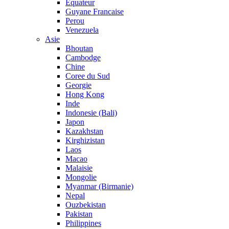
Equateur
Guyane Francaise
Perou
Venezuela
Asie
Bhoutan
Cambodge
Chine
Coree du Sud
Georgie
Hong Kong
Inde
Indonesie (Bali)
Japon
Kazakhstan
Kirghizistan
Laos
Macao
Malaisie
Mongolie
Myanmar (Birmanie)
Nepal
Ouzbekistan
Pakistan
Philippines