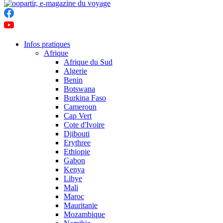
Infos pratiques
Afrique
Afrique du Sud
Algerie
Benin
Botswana
Burkina Faso
Cameroun
Cap Vert
Cote d'Ivoire
Djibouti
Erythree
Ethiopie
Gabon
Kenya
Libye
Mali
Maroc
Mauritanie
Mozambique