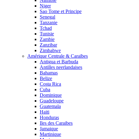
Namibie
Niger
Sao Tome et Principe
Senegal
Tanzanie
Tchad
Tunisie
Zambie
Zanzibar
Zimbabwe
Amérique Centrale & Caraïbes
Antigua et Barbuda
Antilles neerlandaises
Bahamas
Belize
Costa Rica
Cuba
Dominique
Guadeloupe
Guatemala
Haiti
Honduras
Iles des Caraibes
Jamaique
Martinique