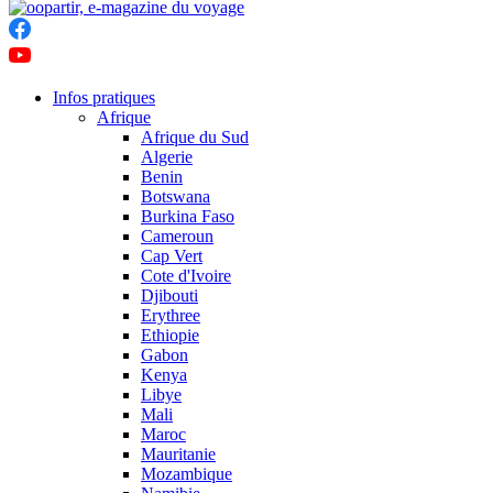
Infos pratiques
Afrique
Afrique du Sud
Algerie
Benin
Botswana
Burkina Faso
Cameroun
Cap Vert
Cote d'Ivoire
Djibouti
Erythree
Ethiopie
Gabon
Kenya
Libye
Mali
Maroc
Mauritanie
Mozambique