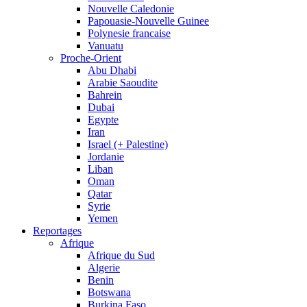
Nouvelle Caledonie
Papouasie-Nouvelle Guinee
Polynesie francaise
Vanuatu
Proche-Orient
Abu Dhabi
Arabie Saoudite
Bahrein
Dubai
Egypte
Iran
Israel (+ Palestine)
Jordanie
Liban
Oman
Qatar
Syrie
Yemen
Reportages
Afrique
Afrique du Sud
Algerie
Benin
Botswana
Burkina Faso