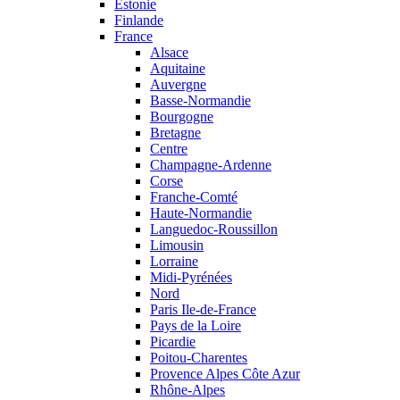
Estonie
Finlande
France
Alsace
Aquitaine
Auvergne
Basse-Normandie
Bourgogne
Bretagne
Centre
Champagne-Ardenne
Corse
Franche-Comté
Haute-Normandie
Languedoc-Roussillon
Limousin
Lorraine
Midi-Pyrénées
Nord
Paris Ile-de-France
Pays de la Loire
Picardie
Poitou-Charentes
Provence Alpes Côte Azur
Rhône-Alpes