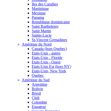
Iles des Caraibes
Martinique
Mexique
Panama
Republique dominicaine
Saint Barthelemy
Saint Martin
Sainte-Lucie
St-Vincent Grenadines
Amérique du Nord
Canada (hors Quebec)
Etats-Unis - autres
Etats-Unis - Floride
Etats-Unis - Ouest
Etats-Unis Est (hors NY)
Etats-Unis, New York
Quebec
Amérique du Sud
Argentine
Bolivie
Bresil
Chili
Colombie
Equateur