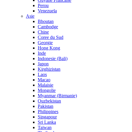
Guyane Francaise
Perou
Venezuela
Asie
Bhoutan
Cambodge
Chine
Coree du Sud
Georgie
Hong Kong
Inde
Indonesie (Bali)
Japon
Kirghizistan
Laos
Macao
Malaisie
Mongolie
Myanmar (Birmanie)
Ouzbekistan
Pakistan
Philippines
Singapour
Sri Lanka
Taiwan