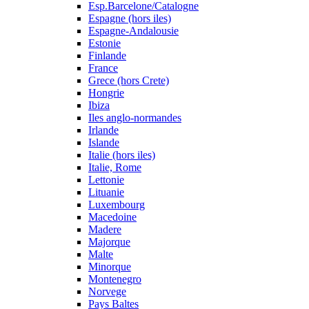
Esp.Barcelone/Catalogne
Espagne (hors iles)
Espagne-Andalousie
Estonie
Finlande
France
Grece (hors Crete)
Hongrie
Ibiza
Iles anglo-normandes
Irlande
Islande
Italie (hors iles)
Italie, Rome
Lettonie
Lituanie
Luxembourg
Macedoine
Madere
Majorque
Malte
Minorque
Montenegro
Norvege
Pays Baltes