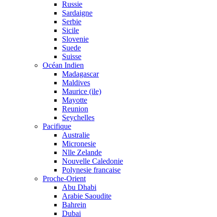
Russie
Sardaigne
Serbie
Sicile
Slovenie
Suede
Suisse
Océan Indien
Madagascar
Maldives
Maurice (ile)
Mayotte
Reunion
Seychelles
Pacifique
Australie
Micronesie
Nlle Zelande
Nouvelle Caledonie
Polynesie francaise
Proche-Orient
Abu Dhabi
Arabie Saoudite
Bahrein
Dubai