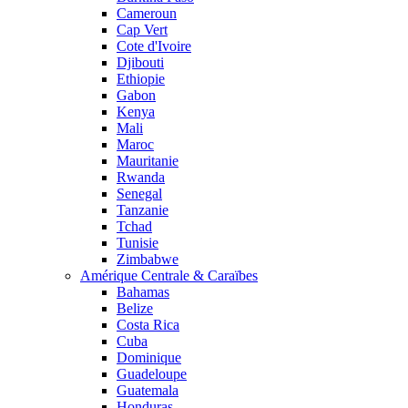
Cameroun
Cap Vert
Cote d'Ivoire
Djibouti
Ethiopie
Gabon
Kenya
Mali
Maroc
Mauritanie
Rwanda
Senegal
Tanzanie
Tchad
Tunisie
Zimbabwe
Amérique Centrale & Caraïbes
Bahamas
Belize
Costa Rica
Cuba
Dominique
Guadeloupe
Guatemala
Honduras