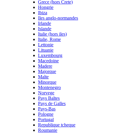
Grece (hors Crete)
Hongrie
Ibiza
Iles anglo-normandes
Irlande
Islande
Italie (hors iles)
Italie, Rome
Lettonie
Lituanie
Luxembourg
Macedoine
Madere
Majorque
Malte
Minorque
Montenegro
Norvege
Pays Baltes
Pays de Galles
Pays-Bas
Pologne
Portugal
Republique tcheque
Roumanie