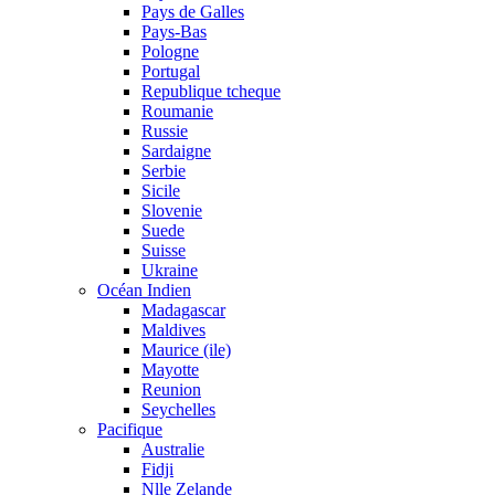
Pays de Galles
Pays-Bas
Pologne
Portugal
Republique tcheque
Roumanie
Russie
Sardaigne
Serbie
Sicile
Slovenie
Suede
Suisse
Ukraine
Océan Indien
Madagascar
Maldives
Maurice (ile)
Mayotte
Reunion
Seychelles
Pacifique
Australie
Fidji
Nlle Zelande