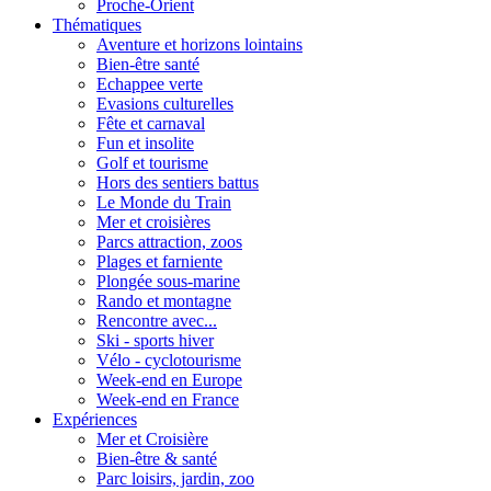
Proche-Orient
Thématiques
Aventure et horizons lointains
Bien-être santé
Echappee verte
Evasions culturelles
Fête et carnaval
Fun et insolite
Golf et tourisme
Hors des sentiers battus
Le Monde du Train
Mer et croisières
Parcs attraction, zoos
Plages et farniente
Plongée sous-marine
Rando et montagne
Rencontre avec...
Ski - sports hiver
Vélo - cyclotourisme
Week-end en Europe
Week-end en France
Expériences
Mer et Croisière
Bien-être & santé
Parc loisirs, jardin, zoo