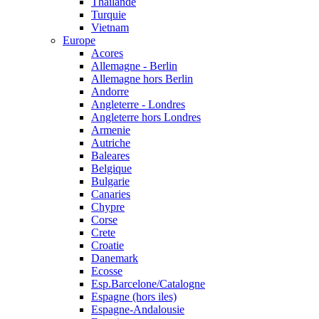
Thailande
Turquie
Vietnam
Europe
Acores
Allemagne - Berlin
Allemagne hors Berlin
Andorre
Angleterre - Londres
Angleterre hors Londres
Armenie
Autriche
Baleares
Belgique
Bulgarie
Canaries
Chypre
Corse
Crete
Croatie
Danemark
Ecosse
Esp.Barcelone/Catalogne
Espagne (hors iles)
Espagne-Andalousie