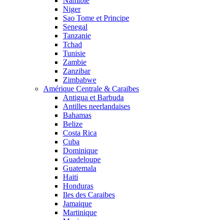
Namibie
Niger
Sao Tome et Principe
Senegal
Tanzanie
Tchad
Tunisie
Zambie
Zanzibar
Zimbabwe
Amérique Centrale & Caraïbes
Antigua et Barbuda
Antilles neerlandaises
Bahamas
Belize
Costa Rica
Cuba
Dominique
Guadeloupe
Guatemala
Haiti
Honduras
Iles des Caraibes
Jamaique
Martinique