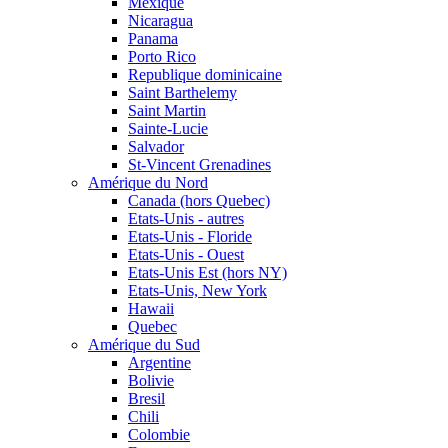
Mexique
Nicaragua
Panama
Porto Rico
Republique dominicaine
Saint Barthelemy
Saint Martin
Sainte-Lucie
Salvador
St-Vincent Grenadines
Amérique du Nord
Canada (hors Quebec)
Etats-Unis - autres
Etats-Unis - Floride
Etats-Unis - Ouest
Etats-Unis Est (hors NY)
Etats-Unis, New York
Hawaii
Quebec
Amérique du Sud
Argentine
Bolivie
Bresil
Chili
Colombie