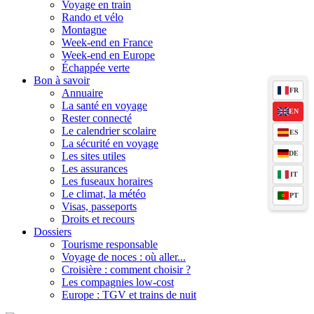
Voyage en train
Rando et vélo
Montagne
Week-end en France
Week-end en Europe
Échappée verte
Bon à savoir
FR
Annuaire
La santé en voyage
EN
Rester connecté
Le calendrier scolaire
ES
La sécurité en voyage
DE
Les sites utiles
Les assurances
IT
Les fuseaux horaires
Le climat, la météo
PT
Visas, passeports
Droits et recours
Dossiers
Tourisme responsable
Voyage de noces : où aller...
Croisière : comment choisir ?
Les compagnies low-cost
Europe : TGV et trains de nuit