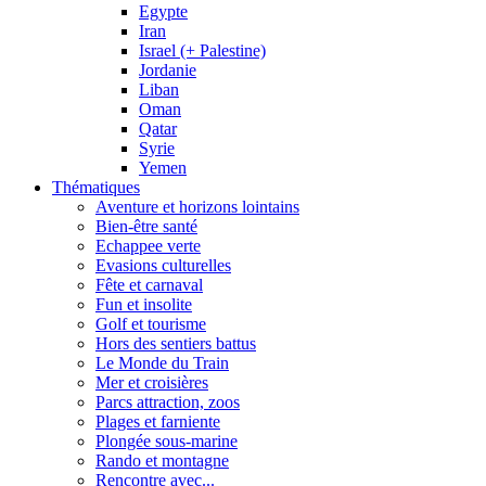
Egypte
Iran
Israel (+ Palestine)
Jordanie
Liban
Oman
Qatar
Syrie
Yemen
Thématiques
Aventure et horizons lointains
Bien-être santé
Echappee verte
Evasions culturelles
Fête et carnaval
Fun et insolite
Golf et tourisme
Hors des sentiers battus
Le Monde du Train
Mer et croisières
Parcs attraction, zoos
Plages et farniente
Plongée sous-marine
Rando et montagne
Rencontre avec...