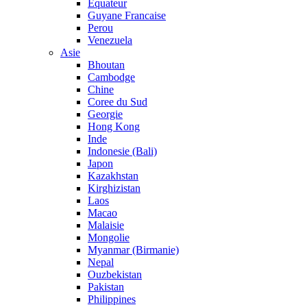
Equateur
Guyane Francaise
Perou
Venezuela
Asie
Bhoutan
Cambodge
Chine
Coree du Sud
Georgie
Hong Kong
Inde
Indonesie (Bali)
Japon
Kazakhstan
Kirghizistan
Laos
Macao
Malaisie
Mongolie
Myanmar (Birmanie)
Nepal
Ouzbekistan
Pakistan
Philippines