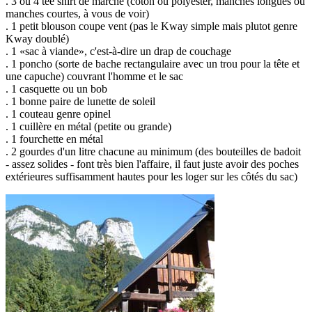
. 3 ou 4 tee shirt de marche (coton ou polyester, manches longues ou
manches courtes, à vous de voir)
. 1 petit blouson coupe vent (pas le Kway simple mais plutot genre
Kway doublé)
. 1 «sac à viande», c'est-à-dire un drap de couchage
. 1 poncho (sorte de bache rectangulaire avec un trou pour la tête et
une capuche) couvrant l'homme et le sac
. 1 casquette ou un bob
. 1 bonne paire de lunette de soleil
. 1 couteau genre opinel
. 1 cuillère en métal (petite ou grande)
. 1 fourchette en métal
. 2 gourdes d'un litre chacune au minimum (des bouteilles de badoit
- assez solides - font très bien l'affaire, il faut juste avoir des poches
extérieures suffisamment hautes pour les loger sur les côtés du sac)