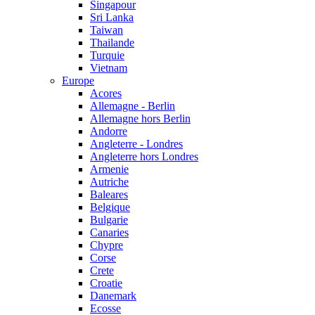
Singapour
Sri Lanka
Taiwan
Thailande
Turquie
Vietnam
Europe
Acores
Allemagne - Berlin
Allemagne hors Berlin
Andorre
Angleterre - Londres
Angleterre hors Londres
Armenie
Autriche
Baleares
Belgique
Bulgarie
Canaries
Chypre
Corse
Crete
Croatie
Danemark
Ecosse