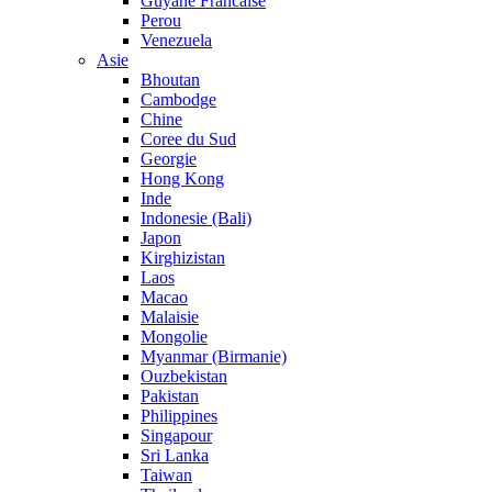
Guyane Francaise
Perou
Venezuela
Asie
Bhoutan
Cambodge
Chine
Coree du Sud
Georgie
Hong Kong
Inde
Indonesie (Bali)
Japon
Kirghizistan
Laos
Macao
Malaisie
Mongolie
Myanmar (Birmanie)
Ouzbekistan
Pakistan
Philippines
Singapour
Sri Lanka
Taiwan