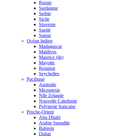
Russie
Sardaigne
Serbie
Sicile
Slovenie
Suede
Suisse
Océan Indien
Madagascar
Maldives
Maurice (ile)
Mayotte
Reunion
Seychelles
Pacifique
Australie
Micronesie
Nlle Zelande
Nouvelle Caledonie
Polynesie francaise
Proche-Orient
Abu Dhabi
Arabie Saoudite
Bahrein
Dubai