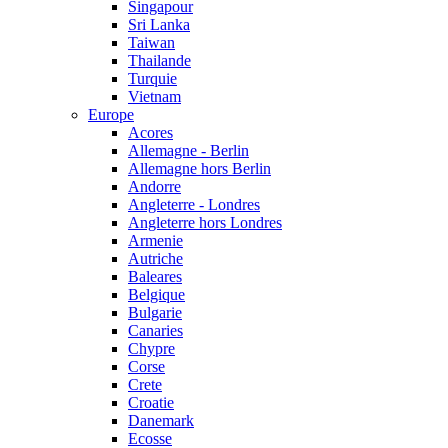
Singapour
Sri Lanka
Taiwan
Thailande
Turquie
Vietnam
Europe
Acores
Allemagne - Berlin
Allemagne hors Berlin
Andorre
Angleterre - Londres
Angleterre hors Londres
Armenie
Autriche
Baleares
Belgique
Bulgarie
Canaries
Chypre
Corse
Crete
Croatie
Danemark
Ecosse