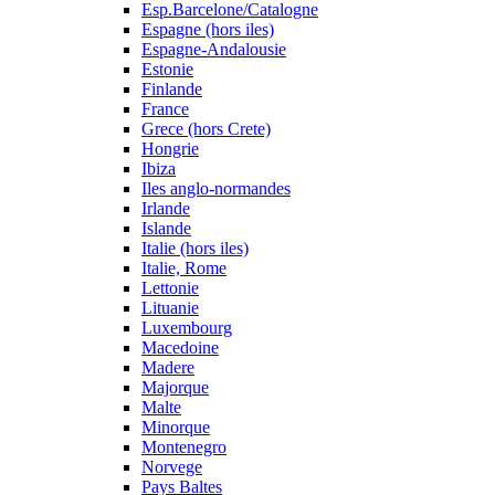
Esp.Barcelone/Catalogne
Espagne (hors iles)
Espagne-Andalousie
Estonie
Finlande
France
Grece (hors Crete)
Hongrie
Ibiza
Iles anglo-normandes
Irlande
Islande
Italie (hors iles)
Italie, Rome
Lettonie
Lituanie
Luxembourg
Macedoine
Madere
Majorque
Malte
Minorque
Montenegro
Norvege
Pays Baltes