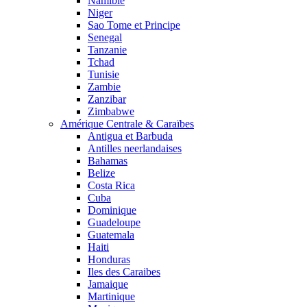
Namibie
Niger
Sao Tome et Principe
Senegal
Tanzanie
Tchad
Tunisie
Zambie
Zanzibar
Zimbabwe
Amérique Centrale & Caraïbes
Antigua et Barbuda
Antilles neerlandaises
Bahamas
Belize
Costa Rica
Cuba
Dominique
Guadeloupe
Guatemala
Haiti
Honduras
Iles des Caraibes
Jamaique
Martinique