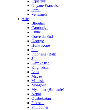
Equateur
Guyane Francaise
Perou
Venezuela
Asie
Bhoutan
Cambodge
Chine
Coree du Sud
Georgie
Hong Kong
Inde
Indonesie (Bali)
Japon
Kazakhstan
Kirghizistan
Laos
Macao
Malaisie
Mongolie
Myanmar (Birmanie)
Nepal
Ouzbekistan
Pakistan
Philippines