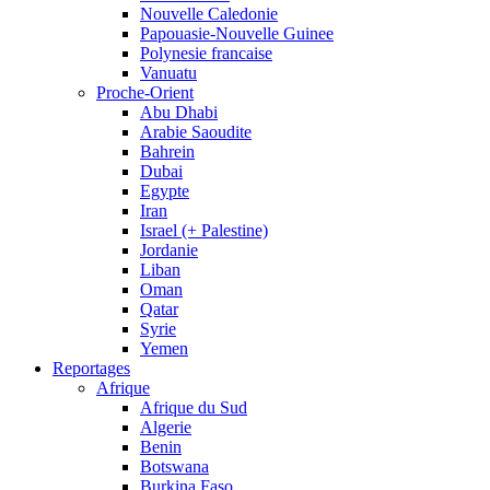
Nouvelle Caledonie
Papouasie-Nouvelle Guinee
Polynesie francaise
Vanuatu
Proche-Orient
Abu Dhabi
Arabie Saoudite
Bahrein
Dubai
Egypte
Iran
Israel (+ Palestine)
Jordanie
Liban
Oman
Qatar
Syrie
Yemen
Reportages
Afrique
Afrique du Sud
Algerie
Benin
Botswana
Burkina Faso