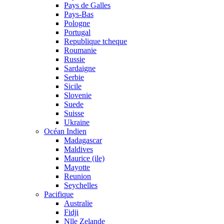
Pays de Galles
Pays-Bas
Pologne
Portugal
Republique tcheque
Roumanie
Russie
Sardaigne
Serbie
Sicile
Slovenie
Suede
Suisse
Ukraine
Océan Indien
Madagascar
Maldives
Maurice (ile)
Mayotte
Reunion
Seychelles
Pacifique
Australie
Fidji
Nlle Zelande