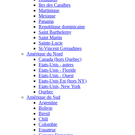
Iles des Caraibes
Martinique
Mexique
Panama
Republique dominicaine
Saint Barthelemy
Saint Martin
Sainte-Lucie
St-Vincent Grenadines
Amérique du Nord
Canada (hors Quebec)
Etats-Unis - autres
Etats-Unis - Floride
Etats-Unis - Ouest
Etats-Unis Est (hors NY)
Etats-Unis, New York
Quebec
Amérique du Sud
Argentine
Bolivie
Bresil
Chili
Colombie
Equateur