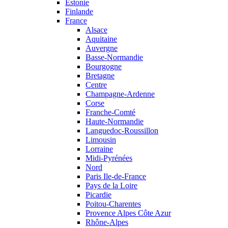
Estonie
Finlande
France
Alsace
Aquitaine
Auvergne
Basse-Normandie
Bourgogne
Bretagne
Centre
Champagne-Ardenne
Corse
Franche-Comté
Haute-Normandie
Languedoc-Roussillon
Limousin
Lorraine
Midi-Pyrénées
Nord
Paris Ile-de-France
Pays de la Loire
Picardie
Poitou-Charentes
Provence Alpes Côte Azur
Rhône-Alpes