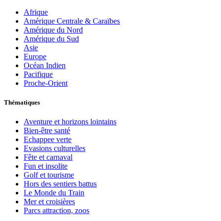
Afrique
Amérique Centrale & Caraïbes
Amérique du Nord
Amérique du Sud
Asie
Europe
Océan Indien
Pacifique
Proche-Orient
Thématiques
Aventure et horizons lointains
Bien-être santé
Echappee verte
Evasions culturelles
Fête et carnaval
Fun et insolite
Golf et tourisme
Hors des sentiers battus
Le Monde du Train
Mer et croisières
Parcs attraction, zoos