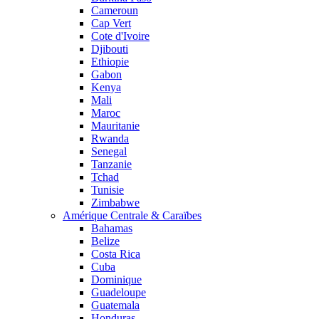
Cameroun
Cap Vert
Cote d'Ivoire
Djibouti
Ethiopie
Gabon
Kenya
Mali
Maroc
Mauritanie
Rwanda
Senegal
Tanzanie
Tchad
Tunisie
Zimbabwe
Amérique Centrale & Caraïbes
Bahamas
Belize
Costa Rica
Cuba
Dominique
Guadeloupe
Guatemala
Honduras