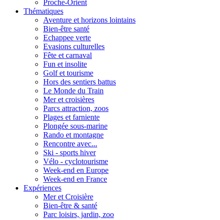
Proche-Orient
Thématiques
Aventure et horizons lointains
Bien-être santé
Echappee verte
Evasions culturelles
Fête et carnaval
Fun et insolite
Golf et tourisme
Hors des sentiers battus
Le Monde du Train
Mer et croisières
Parcs attraction, zoos
Plages et farniente
Plongée sous-marine
Rando et montagne
Rencontre avec...
Ski - sports hiver
Vélo - cyclotourisme
Week-end en Europe
Week-end en France
Expériences
Mer et Croisière
Bien-être & santé
Parc loisirs, jardin, zoo