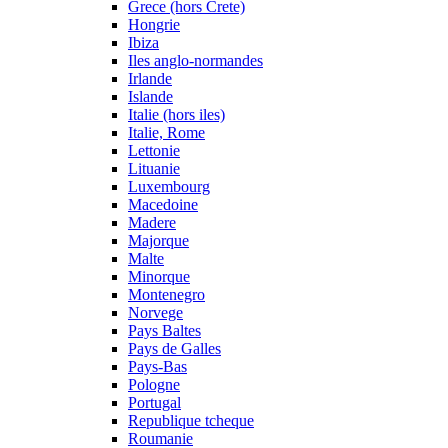
Grece (hors Crete)
Hongrie
Ibiza
Iles anglo-normandes
Irlande
Islande
Italie (hors iles)
Italie, Rome
Lettonie
Lituanie
Luxembourg
Macedoine
Madere
Majorque
Malte
Minorque
Montenegro
Norvege
Pays Baltes
Pays de Galles
Pays-Bas
Pologne
Portugal
Republique tcheque
Roumanie