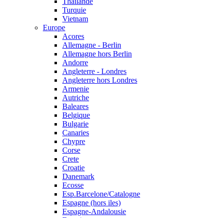
Thailande
Turquie
Vietnam
Europe
Acores
Allemagne - Berlin
Allemagne hors Berlin
Andorre
Angleterre - Londres
Angleterre hors Londres
Armenie
Autriche
Baleares
Belgique
Bulgarie
Canaries
Chypre
Corse
Crete
Croatie
Danemark
Ecosse
Esp.Barcelone/Catalogne
Espagne (hors iles)
Espagne-Andalousie