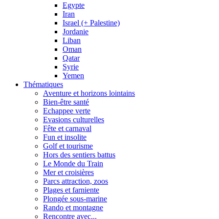
Egypte
Iran
Israel (+ Palestine)
Jordanie
Liban
Oman
Qatar
Syrie
Yemen
Thématiques
Aventure et horizons lointains
Bien-être santé
Echappee verte
Evasions culturelles
Fête et carnaval
Fun et insolite
Golf et tourisme
Hors des sentiers battus
Le Monde du Train
Mer et croisières
Parcs attraction, zoos
Plages et farniente
Plongée sous-marine
Rando et montagne
Rencontre avec...