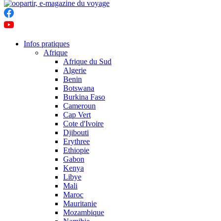
Infos pratiques
Afrique
Afrique du Sud
Algerie
Benin
Botswana
Burkina Faso
Cameroun
Cap Vert
Cote d'Ivoire
Djibouti
Erythree
Ethiopie
Gabon
Kenya
Libye
Mali
Maroc
Mauritanie
Mozambique