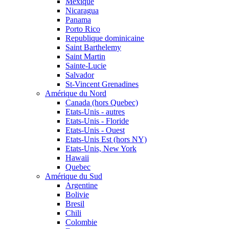
Mexique
Nicaragua
Panama
Porto Rico
Republique dominicaine
Saint Barthelemy
Saint Martin
Sainte-Lucie
Salvador
St-Vincent Grenadines
Amérique du Nord
Canada (hors Quebec)
Etats-Unis - autres
Etats-Unis - Floride
Etats-Unis - Ouest
Etats-Unis Est (hors NY)
Etats-Unis, New York
Hawaii
Quebec
Amérique du Sud
Argentine
Bolivie
Bresil
Chili
Colombie