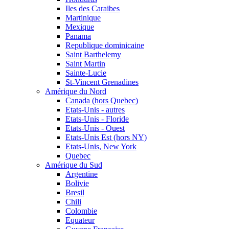
Iles des Caraibes
Martinique
Mexique
Panama
Republique dominicaine
Saint Barthelemy
Saint Martin
Sainte-Lucie
St-Vincent Grenadines
Amérique du Nord
Canada (hors Quebec)
Etats-Unis - autres
Etats-Unis - Floride
Etats-Unis - Ouest
Etats-Unis Est (hors NY)
Etats-Unis, New York
Quebec
Amérique du Sud
Argentine
Bolivie
Bresil
Chili
Colombie
Equateur