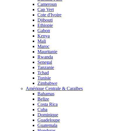
Cameroun
Cap Vert
Cote d'Ivoire
Djibouti
Ethiopie
Gabon
Kenya
Mali
Maroc
Mauritanie
Rwanda
Senegal
Tanzanie
Tchad
Tunisie
Zimbabwe
Amérique Centrale & Caraïbes
Bahamas
Belize
Costa Rica
Cuba
Dominique
Guadeloupe
Guatemala
Honduras