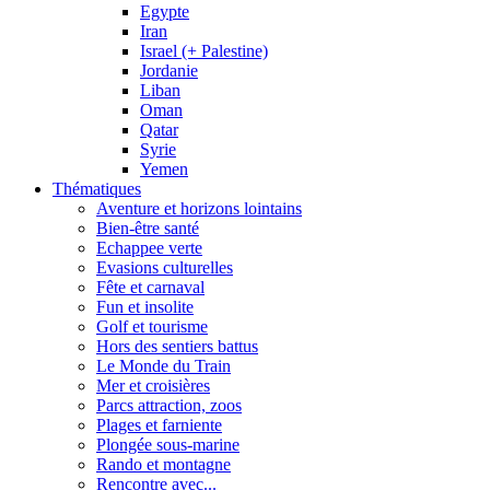
Egypte
Iran
Israel (+ Palestine)
Jordanie
Liban
Oman
Qatar
Syrie
Yemen
Thématiques
Aventure et horizons lointains
Bien-être santé
Echappee verte
Evasions culturelles
Fête et carnaval
Fun et insolite
Golf et tourisme
Hors des sentiers battus
Le Monde du Train
Mer et croisières
Parcs attraction, zoos
Plages et farniente
Plongée sous-marine
Rando et montagne
Rencontre avec...