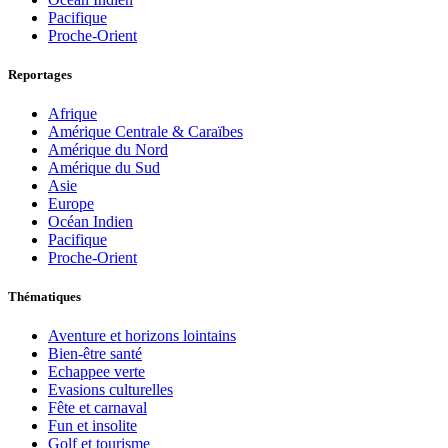
Pacifique
Proche-Orient
Reportages
Afrique
Amérique Centrale & Caraïbes
Amérique du Nord
Amérique du Sud
Asie
Europe
Océan Indien
Pacifique
Proche-Orient
Thématiques
Aventure et horizons lointains
Bien-être santé
Echappee verte
Evasions culturelles
Fête et carnaval
Fun et insolite
Golf et tourisme