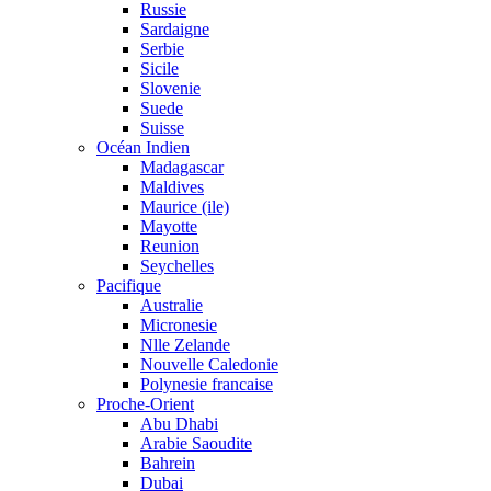
Russie
Sardaigne
Serbie
Sicile
Slovenie
Suede
Suisse
Océan Indien
Madagascar
Maldives
Maurice (ile)
Mayotte
Reunion
Seychelles
Pacifique
Australie
Micronesie
Nlle Zelande
Nouvelle Caledonie
Polynesie francaise
Proche-Orient
Abu Dhabi
Arabie Saoudite
Bahrein
Dubai