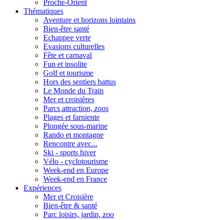
Proche-Orient
Thématiques
Aventure et horizons lointains
Bien-être santé
Echappee verte
Evasions culturelles
Fête et carnaval
Fun et insolite
Golf et tourisme
Hors des sentiers battus
Le Monde du Train
Mer et croisières
Parcs attraction, zoos
Plages et farniente
Plongée sous-marine
Rando et montagne
Rencontre avec...
Ski - sports hiver
Vélo - cyclotourisme
Week-end en Europe
Week-end en France
Expériences
Mer et Croisière
Bien-être & santé
Parc loisirs, jardin, zoo