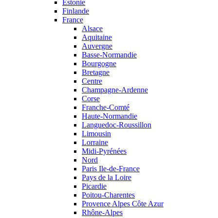
Estonie
Finlande
France
Alsace
Aquitaine
Auvergne
Basse-Normandie
Bourgogne
Bretagne
Centre
Champagne-Ardenne
Corse
Franche-Comté
Haute-Normandie
Languedoc-Roussillon
Limousin
Lorraine
Midi-Pyrénées
Nord
Paris Ile-de-France
Pays de la Loire
Picardie
Poitou-Charentes
Provence Alpes Côte Azur
Rhône-Alpes