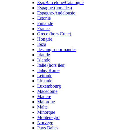
Esp.Barcelone/Catalogne
Espagne (hors iles)
Espagne-Andalousie
Estonie
Finlande
France
Grece (hors Crete)
Hongrie
Ibiza
Iles anglo-normandes
Irlande
Islande
Italie (hors iles)
Italie, Rome
Lettonie
Lituanie
Luxembourg
Macedoine
Madere
Majorque
Malte
Minorque
Montenegro
Norvege
Pays Baltes