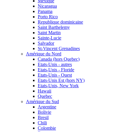
Mexique
Nicaragua
Panama
Porto Rico
Republique dominicaine
Saint Barthelemy
Saint Martin
Sainte-Lucie
Salvador
St-Vincent Grenadines
Amérique du Nord
Canada (hors Quebec)
Etats-Unis - autres
Etats-Unis - Floride
Etats-Unis - Ouest
Etats-Unis Est (hors NY)
Etats-Unis, New York
Hawaii
Quebec
Amérique du Sud
Argentine
Bolivie
Bresil
Chili
Colombie