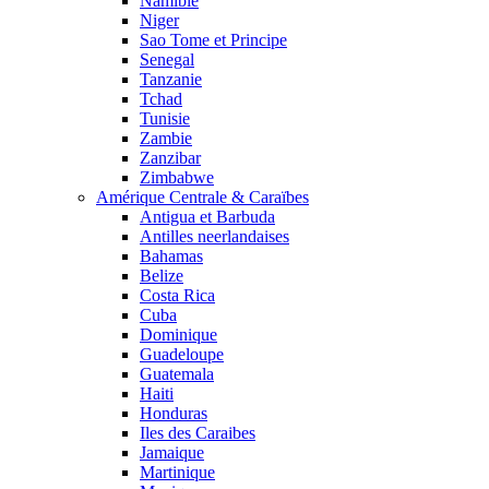
Namibie
Niger
Sao Tome et Principe
Senegal
Tanzanie
Tchad
Tunisie
Zambie
Zanzibar
Zimbabwe
Amérique Centrale & Caraïbes
Antigua et Barbuda
Antilles neerlandaises
Bahamas
Belize
Costa Rica
Cuba
Dominique
Guadeloupe
Guatemala
Haiti
Honduras
Iles des Caraibes
Jamaique
Martinique