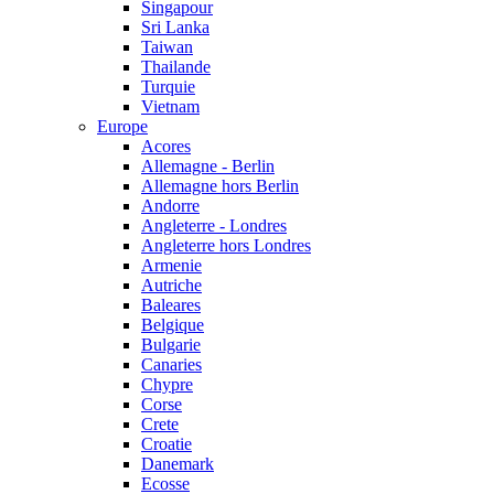
Singapour
Sri Lanka
Taiwan
Thailande
Turquie
Vietnam
Europe
Acores
Allemagne - Berlin
Allemagne hors Berlin
Andorre
Angleterre - Londres
Angleterre hors Londres
Armenie
Autriche
Baleares
Belgique
Bulgarie
Canaries
Chypre
Corse
Crete
Croatie
Danemark
Ecosse