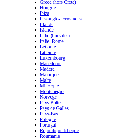
Grece (hors Crete)
Hongrie
Ibiza
Iles anglo-normandes
Irlande
Islande
Italie (hors iles)
Italie, Rome
Lettonie
Lituanie
Luxembourg
Macedoine
Madere
Majorque
Malte
Minorque
Montenegro
Norvege
Pays Baltes
Pays de Galles
Pays-Bas
Pologne
Portugal
Republique tcheque
Roumanie