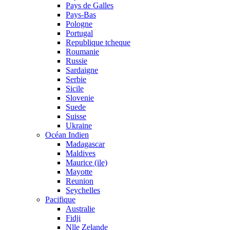
Pays de Galles
Pays-Bas
Pologne
Portugal
Republique tcheque
Roumanie
Russie
Sardaigne
Serbie
Sicile
Slovenie
Suede
Suisse
Ukraine
Océan Indien
Madagascar
Maldives
Maurice (ile)
Mayotte
Reunion
Seychelles
Pacifique
Australie
Fidji
Nlle Zelande