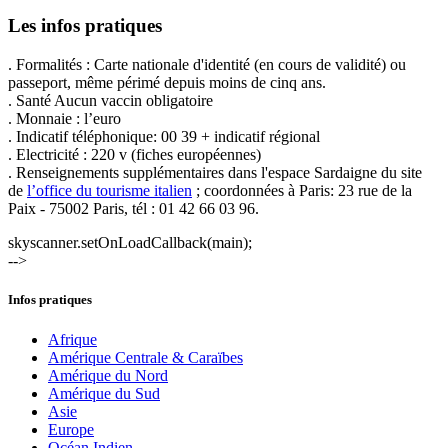
Les infos pratiques
. Formalités : Carte nationale d'identité (en cours de validité) ou
passeport, même périmé depuis moins de cinq ans.
. Santé Aucun vaccin obligatoire
. Monnaie : l’euro
. Indicatif téléphonique: 00 39 + indicatif régional
. Electricité : 220 v (fiches européennes)
. Renseignements supplémentaires dans l'espace Sardaigne du site
de
l’office du tourisme italien
; coordonnées à Paris: 23 rue de la
Paix - 75002 Paris, tél : 01 42 66 03 96.
skyscanner.setOnLoadCallback(main);
-->
Infos pratiques
Afrique
Amérique Centrale & Caraïbes
Amérique du Nord
Amérique du Sud
Asie
Europe
Océan Indien