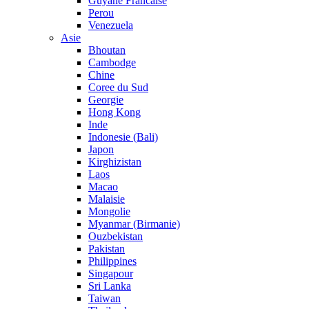
Guyane Francaise
Perou
Venezuela
Asie
Bhoutan
Cambodge
Chine
Coree du Sud
Georgie
Hong Kong
Inde
Indonesie (Bali)
Japon
Kirghizistan
Laos
Macao
Malaisie
Mongolie
Myanmar (Birmanie)
Ouzbekistan
Pakistan
Philippines
Singapour
Sri Lanka
Taiwan