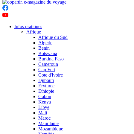
Infos pratiques
Afrique
Afrique du Sud
Algerie
Benin
Botswana
Burkina Faso
Cameroun
Cap Vert
Cote d'Ivoire
Djibouti
Erythree
Ethiopie
Gabon
Kenya
Libye
Mali
Maroc
Mauritanie
Mozambique