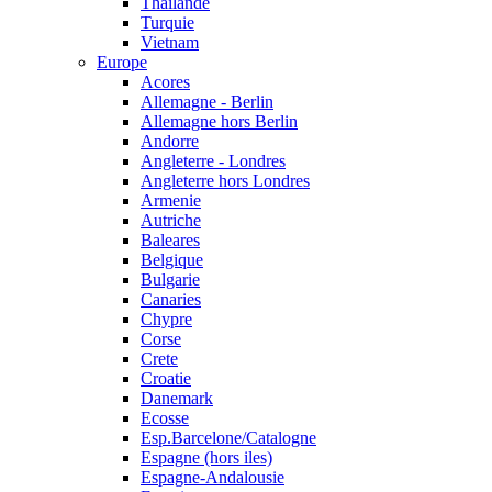
Thailande
Turquie
Vietnam
Europe
Acores
Allemagne - Berlin
Allemagne hors Berlin
Andorre
Angleterre - Londres
Angleterre hors Londres
Armenie
Autriche
Baleares
Belgique
Bulgarie
Canaries
Chypre
Corse
Crete
Croatie
Danemark
Ecosse
Esp.Barcelone/Catalogne
Espagne (hors iles)
Espagne-Andalousie