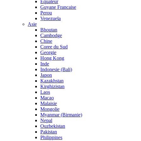
Equateur
Guyane Francaise
Perou
Venezuela
Asie
Bhoutan
Cambodge
Chine
Coree du Sud
Georgie
Hong Kong
Inde
Indonesie (Bali)
Japon
Kazakhstan
Kirghizistan
Laos
Macao
Malaisie
Mongolie
Myanmar (Birmanie)
Nepal
Ouzbekistan
Pakistan
Philippines