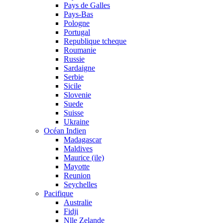
Pays de Galles
Pays-Bas
Pologne
Portugal
Republique tcheque
Roumanie
Russie
Sardaigne
Serbie
Sicile
Slovenie
Suede
Suisse
Ukraine
Océan Indien
Madagascar
Maldives
Maurice (ile)
Mayotte
Reunion
Seychelles
Pacifique
Australie
Fidji
Nlle Zelande