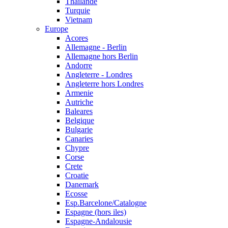
Thailande
Turquie
Vietnam
Europe
Acores
Allemagne - Berlin
Allemagne hors Berlin
Andorre
Angleterre - Londres
Angleterre hors Londres
Armenie
Autriche
Baleares
Belgique
Bulgarie
Canaries
Chypre
Corse
Crete
Croatie
Danemark
Ecosse
Esp.Barcelone/Catalogne
Espagne (hors iles)
Espagne-Andalousie