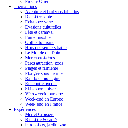
Proche-Orient
Thématiques
Aventure et horizons lointains
Bien-être santé
Echappee verte
Evasions culturelles
Fête et carnaval
Fun et insolite
Golf et tourisme
Hors des sentiers battus
Le Monde du Train
Mer et croisières
Parcs attraction, zoos
Plages et farniente
Plongée sous-marine
Rando et montagne
Rencontre avec...
Ski - sports hiver
Vélo - cyclotourisme
Week-end en Europe
Week-end en France
Expériences
Mer et Croisière
Bien-être & santé
Parc loisirs, jardin, zoo