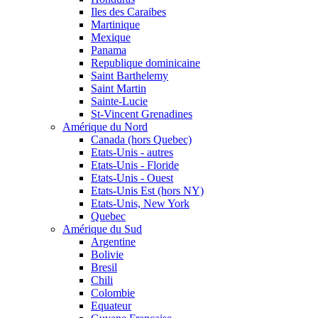
Iles des Caraibes
Martinique
Mexique
Panama
Republique dominicaine
Saint Barthelemy
Saint Martin
Sainte-Lucie
St-Vincent Grenadines
Amérique du Nord
Canada (hors Quebec)
Etats-Unis - autres
Etats-Unis - Floride
Etats-Unis - Ouest
Etats-Unis Est (hors NY)
Etats-Unis, New York
Quebec
Amérique du Sud
Argentine
Bolivie
Bresil
Chili
Colombie
Equateur