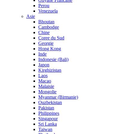
Guyane Francaise
Perou
Venezuela
Asie
Bhoutan
Cambodge
Chine
Coree du Sud
Georgie
Hong Kong
Inde
Indonesie (Bali)
Japon
Kirghizistan
Laos
Macao
Malaisie
Mongolie
Myanmar (Birmanie)
Ouzbekistan
Pakistan
Philippines
Singapour
Sri Lanka
Taiwan