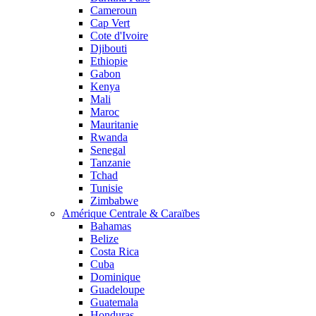
Cameroun
Cap Vert
Cote d'Ivoire
Djibouti
Ethiopie
Gabon
Kenya
Mali
Maroc
Mauritanie
Rwanda
Senegal
Tanzanie
Tchad
Tunisie
Zimbabwe
Amérique Centrale & Caraïbes
Bahamas
Belize
Costa Rica
Cuba
Dominique
Guadeloupe
Guatemala
Honduras