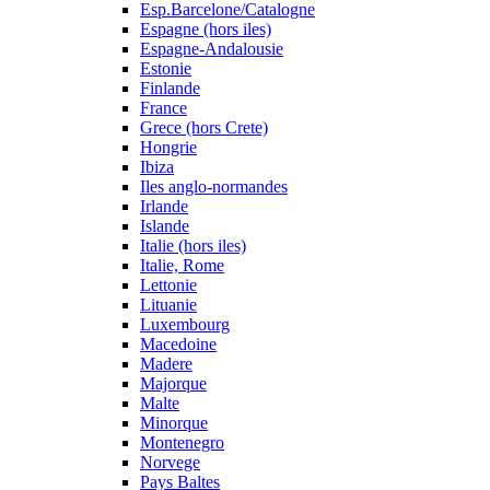
Esp.Barcelone/Catalogne
Espagne (hors iles)
Espagne-Andalousie
Estonie
Finlande
France
Grece (hors Crete)
Hongrie
Ibiza
Iles anglo-normandes
Irlande
Islande
Italie (hors iles)
Italie, Rome
Lettonie
Lituanie
Luxembourg
Macedoine
Madere
Majorque
Malte
Minorque
Montenegro
Norvege
Pays Baltes