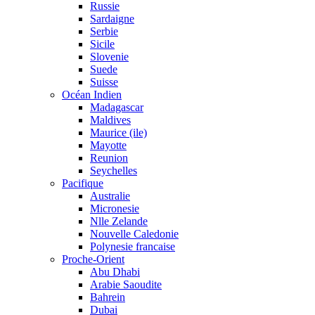
Russie
Sardaigne
Serbie
Sicile
Slovenie
Suede
Suisse
Océan Indien
Madagascar
Maldives
Maurice (ile)
Mayotte
Reunion
Seychelles
Pacifique
Australie
Micronesie
Nlle Zelande
Nouvelle Caledonie
Polynesie francaise
Proche-Orient
Abu Dhabi
Arabie Saoudite
Bahrein
Dubai