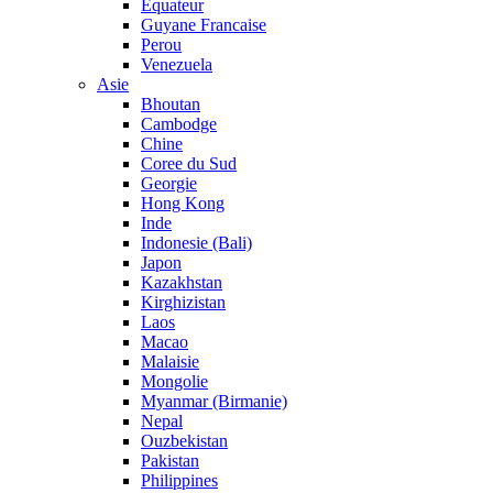
Equateur
Guyane Francaise
Perou
Venezuela
Asie
Bhoutan
Cambodge
Chine
Coree du Sud
Georgie
Hong Kong
Inde
Indonesie (Bali)
Japon
Kazakhstan
Kirghizistan
Laos
Macao
Malaisie
Mongolie
Myanmar (Birmanie)
Nepal
Ouzbekistan
Pakistan
Philippines