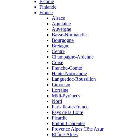
Estonie
Finlande
France
Alsace
Aquitaine
Auvergne
Basse-Normandie
Bourgogne
Bretagne
Centre
Champagne-Ardenne
Corse
Franche-Comté
Haute-Normandie
Languedoc-Roussillon
Limousin
Lorraine
Midi-Pyrénées
Nord
Paris Ile-de-France
Pays de la Loire
Picardie
Poitou-Charentes
Provence Alpes Côte Azur
Rhône-Alpes