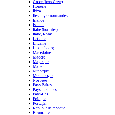
Grece (hors Crete)
Hongrie
Ibiza
Iles anglo-normandes
Irlande
Islande
Italie (hors iles)
Italie, Rome
Lettonie
Lituanie
Luxembourg
Macedoine
Madere
Majorque
Malte
Minorque
Montenegro
Norvege
Pays Baltes
Pays de Galles
Pays-Bas
Pologne
Portugal
Republique tcheque
Roumanie