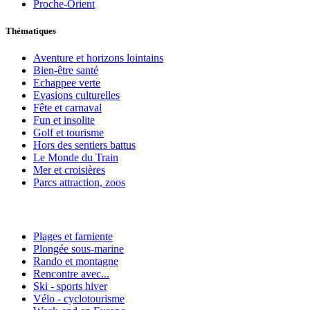
Proche-Orient
Thématiques
Aventure et horizons lointains
Bien-être santé
Echappee verte
Evasions culturelles
Fête et carnaval
Fun et insolite
Golf et tourisme
Hors des sentiers battus
Le Monde du Train
Mer et croisières
Parcs attraction, zoos
Plages et farniente
Plongée sous-marine
Rando et montagne
Rencontre avec...
Ski - sports hiver
Vélo - cyclotourisme