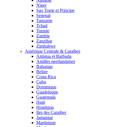
Namibie
Niger
Sao Tome et Principe
Senegal
Tanzanie
Tchad
Tunisie
Zambie
Zanzibar
Zimbabwe
Amérique Centrale & Caraïbes
Antigua et Barbuda
Antilles neerlandaises
Bahamas
Belize
Costa Rica
Cuba
Dominique
Guadeloupe
Guatemala
Haiti
Honduras
Iles des Caraibes
Jamaique
Martinique