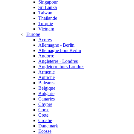
Singapour
Sri Lanka
Taiwan
Thailande
Turquie
Vietnam
Europe
Acores
Allemagne - Berlin
Allemagne hors Berlin
Andorre
Angleterre - Londres
Angleterre hors Londres
Armenie
Autriche
Baleares
Belgique
Bulgarie
Canaries
Chypre
Corse
Crete
Croatie
Danemark
Ecosse