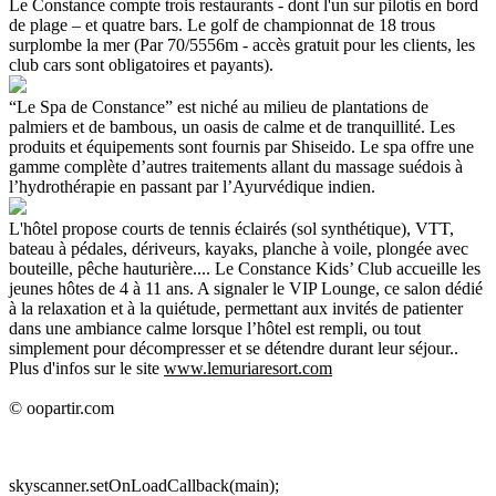
Le Constance compte trois restaurants - dont l'un sur pilotis en bord
de plage – et quatre bars. Le golf de championnat de 18 trous
surplombe la mer (Par 70/5556m - accès gratuit pour les clients, les
club cars sont obligatoires et payants).
“Le Spa de Constance” est niché au milieu de plantations de
palmiers et de bambous, un oasis de calme et de tranquillité. Les
produits et équipements sont fournis par Shiseido. Le spa offre une
gamme complète d’autres traitements allant du massage suédois à
l’hydrothérapie en passant par l’Ayurvédique indien.
L'hôtel propose courts de tennis éclairés (sol synthétique), VTT,
bateau à pédales, dériveurs, kayaks, planche à voile, plongée avec
bouteille, pêche hauturière.... Le Constance Kids’ Club accueille les
jeunes hôtes de 4 à 11 ans. A signaler le VIP Lounge, ce salon dédié
à la relaxation et à la quiétude, permettant aux invités de patienter
dans une ambiance calme lorsque l’hôtel est rempli, ou tout
simplement pour décompresser et se détendre durant leur séjour..
Plus d'infos sur le site
www.lemuriaresort.com
© oopartir.com
skyscanner.setOnLoadCallback(main);