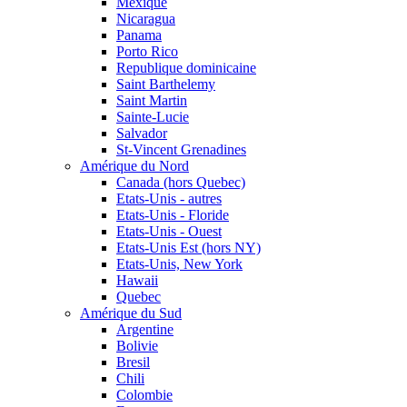
Mexique
Nicaragua
Panama
Porto Rico
Republique dominicaine
Saint Barthelemy
Saint Martin
Sainte-Lucie
Salvador
St-Vincent Grenadines
Amérique du Nord
Canada (hors Quebec)
Etats-Unis - autres
Etats-Unis - Floride
Etats-Unis - Ouest
Etats-Unis Est (hors NY)
Etats-Unis, New York
Hawaii
Quebec
Amérique du Sud
Argentine
Bolivie
Bresil
Chili
Colombie