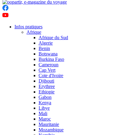
Infos pratiques
Afrique
Afrique du Sud
Algerie
Benin
Botswana
Burkina Faso
Cameroun
Cap Vert
Cote d'Ivoire
Djibouti
Erythree
Ethiopie
Gabon
Kenya
Libye
Mali
Maroc
Mauritanie
Mozambique