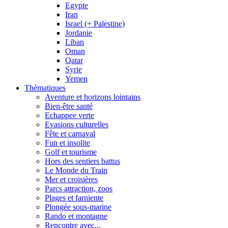
Egypte
Iran
Israel (+ Palestine)
Jordanie
Liban
Oman
Qatar
Syrie
Yemen
Thématiques
Aventure et horizons lointains
Bien-être santé
Echappee verte
Evasions culturelles
Fête et carnaval
Fun et insolite
Golf et tourisme
Hors des sentiers battus
Le Monde du Train
Mer et croisières
Parcs attraction, zoos
Plages et farniente
Plongée sous-marine
Rando et montagne
Rencontre avec...