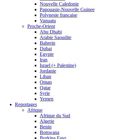
Nouvelle Caledonie
Papouasie-Nouvelle Guinee
Polynesie francaise
Vanuatu
Proche-Orient
Abu Dhabi
Arabie Saoudite
Bahrein
Dubai
Egypte
Iran
Israel (+ Palestine)
Jordanie
Liban
Oman
Qatar
Syrie
Yemen
Reportages
Afrique
Afrique du Sud
Algerie
Benin
Botswana
Burkina Faso