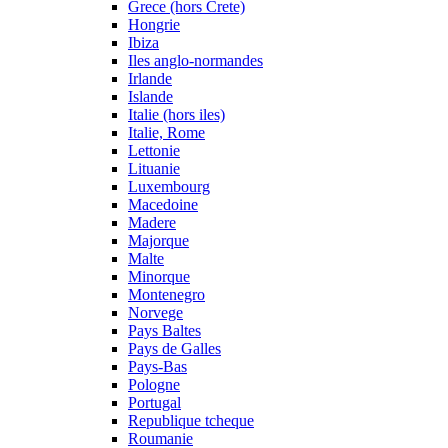
Grece (hors Crete)
Hongrie
Ibiza
Iles anglo-normandes
Irlande
Islande
Italie (hors iles)
Italie, Rome
Lettonie
Lituanie
Luxembourg
Macedoine
Madere
Majorque
Malte
Minorque
Montenegro
Norvege
Pays Baltes
Pays de Galles
Pays-Bas
Pologne
Portugal
Republique tcheque
Roumanie