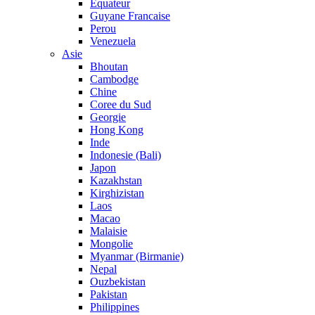
Equateur
Guyane Francaise
Perou
Venezuela
Asie
Bhoutan
Cambodge
Chine
Coree du Sud
Georgie
Hong Kong
Inde
Indonesie (Bali)
Japon
Kazakhstan
Kirghizistan
Laos
Macao
Malaisie
Mongolie
Myanmar (Birmanie)
Nepal
Ouzbekistan
Pakistan
Philippines