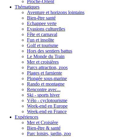
Proche-Orient
Thématiques
Aventure et horizons lointains
Bien-être santé
Echappee verte
Evasions culturelles
Fête et carnaval
Fun et insolite
Golf et tourisme
Hors des sentiers battus
Le Monde du Train
Mer et croisières
Parcs attraction, zoos
Plages et farniente
Plongée sous-marine
Rando et montagne
Rencontre avec...
Ski - sports hiver
Vélo - cyclotourisme
Week-end en Europe
Week-end en France
Expériences
Mer et Croisière
Bien-être & santé
Parc loisirs, jardin, zoo