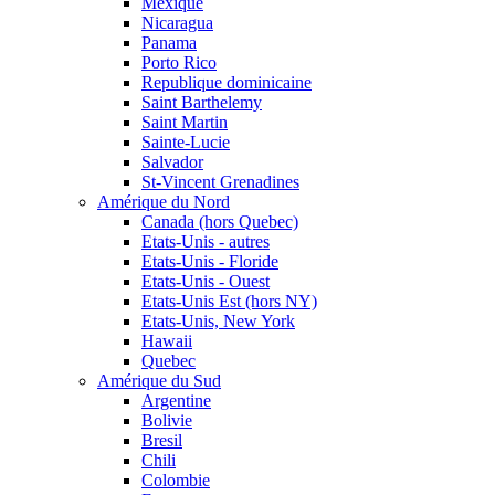
Mexique
Nicaragua
Panama
Porto Rico
Republique dominicaine
Saint Barthelemy
Saint Martin
Sainte-Lucie
Salvador
St-Vincent Grenadines
Amérique du Nord
Canada (hors Quebec)
Etats-Unis - autres
Etats-Unis - Floride
Etats-Unis - Ouest
Etats-Unis Est (hors NY)
Etats-Unis, New York
Hawaii
Quebec
Amérique du Sud
Argentine
Bolivie
Bresil
Chili
Colombie