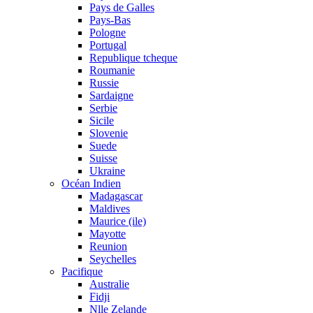
Pays de Galles
Pays-Bas
Pologne
Portugal
Republique tcheque
Roumanie
Russie
Sardaigne
Serbie
Sicile
Slovenie
Suede
Suisse
Ukraine
Océan Indien
Madagascar
Maldives
Maurice (ile)
Mayotte
Reunion
Seychelles
Pacifique
Australie
Fidji
Nlle Zelande