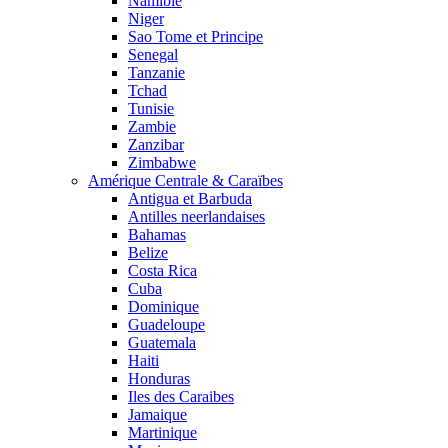
Namibie
Niger
Sao Tome et Principe
Senegal
Tanzanie
Tchad
Tunisie
Zambie
Zanzibar
Zimbabwe
Amérique Centrale & Caraïbes
Antigua et Barbuda
Antilles neerlandaises
Bahamas
Belize
Costa Rica
Cuba
Dominique
Guadeloupe
Guatemala
Haiti
Honduras
Iles des Caraibes
Jamaique
Martinique