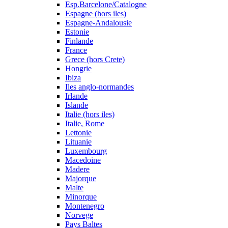
Esp.Barcelone/Catalogne
Espagne (hors iles)
Espagne-Andalousie
Estonie
Finlande
France
Grece (hors Crete)
Hongrie
Ibiza
Iles anglo-normandes
Irlande
Islande
Italie (hors iles)
Italie, Rome
Lettonie
Lituanie
Luxembourg
Macedoine
Madere
Majorque
Malte
Minorque
Montenegro
Norvege
Pays Baltes