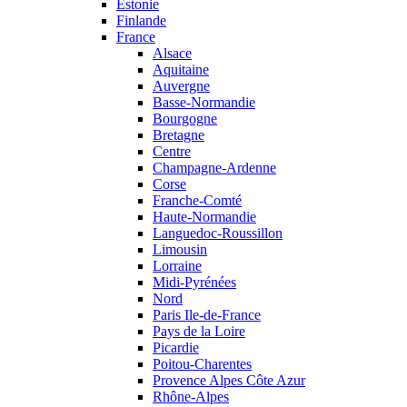
Estonie
Finlande
France
Alsace
Aquitaine
Auvergne
Basse-Normandie
Bourgogne
Bretagne
Centre
Champagne-Ardenne
Corse
Franche-Comté
Haute-Normandie
Languedoc-Roussillon
Limousin
Lorraine
Midi-Pyrénées
Nord
Paris Ile-de-France
Pays de la Loire
Picardie
Poitou-Charentes
Provence Alpes Côte Azur
Rhône-Alpes