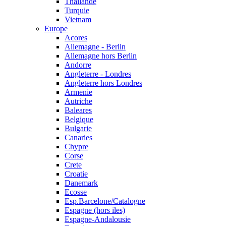
Thailande
Turquie
Vietnam
Europe
Acores
Allemagne - Berlin
Allemagne hors Berlin
Andorre
Angleterre - Londres
Angleterre hors Londres
Armenie
Autriche
Baleares
Belgique
Bulgarie
Canaries
Chypre
Corse
Crete
Croatie
Danemark
Ecosse
Esp.Barcelone/Catalogne
Espagne (hors iles)
Espagne-Andalousie