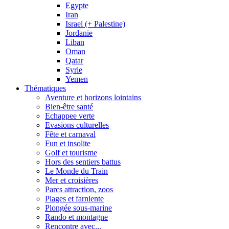
Egypte
Iran
Israel (+ Palestine)
Jordanie
Liban
Oman
Qatar
Syrie
Yemen
Thématiques
Aventure et horizons lointains
Bien-être santé
Echappee verte
Evasions culturelles
Fête et carnaval
Fun et insolite
Golf et tourisme
Hors des sentiers battus
Le Monde du Train
Mer et croisières
Parcs attraction, zoos
Plages et farniente
Plongée sous-marine
Rando et montagne
Rencontre avec...