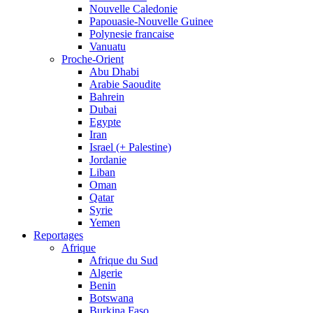
Nouvelle Caledonie
Papouasie-Nouvelle Guinee
Polynesie francaise
Vanuatu
Proche-Orient
Abu Dhabi
Arabie Saoudite
Bahrein
Dubai
Egypte
Iran
Israel (+ Palestine)
Jordanie
Liban
Oman
Qatar
Syrie
Yemen
Reportages
Afrique
Afrique du Sud
Algerie
Benin
Botswana
Burkina Faso