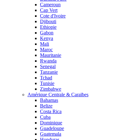
Cameroun
Cap Vert
Cote d'Ivoire
Djibouti
Ethiopie
Gabon
Kenya
Mali
Maroc
Mauritanie
Rwanda
Senegal
Tanzanie
Tchad
Tunisie
Zimbabwe
Amérique Centrale & Caraïbes
Bahamas
Belize
Costa Rica
Cuba
Dominique
Guadeloupe
Guatemala
Honduras