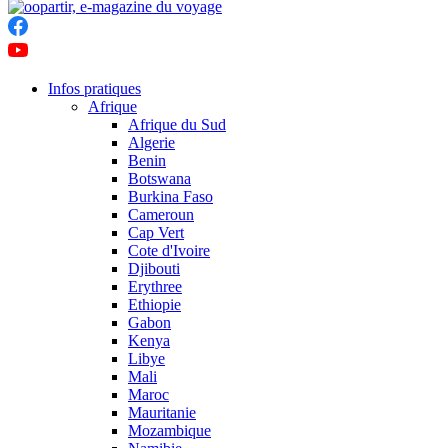
Infos pratiques
Afrique
Afrique du Sud
Algerie
Benin
Botswana
Burkina Faso
Cameroun
Cap Vert
Cote d'Ivoire
Djibouti
Erythree
Ethiopie
Gabon
Kenya
Libye
Mali
Maroc
Mauritanie
Mozambique