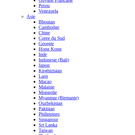
Guyane Francaise
Perou
Venezuela
Asie
Bhoutan
Cambodge
Chine
Coree du Sud
Georgie
Hong Kong
Inde
Indonesie (Bali)
Japon
Kirghizistan
Laos
Macao
Malaisie
Mongolie
Myanmar (Birmanie)
Ouzbekistan
Pakistan
Philippines
Singapour
Sri Lanka
Taiwan