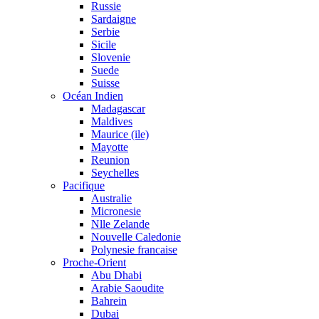
Russie
Sardaigne
Serbie
Sicile
Slovenie
Suede
Suisse
Océan Indien
Madagascar
Maldives
Maurice (ile)
Mayotte
Reunion
Seychelles
Pacifique
Australie
Micronesie
Nlle Zelande
Nouvelle Caledonie
Polynesie francaise
Proche-Orient
Abu Dhabi
Arabie Saoudite
Bahrein
Dubai