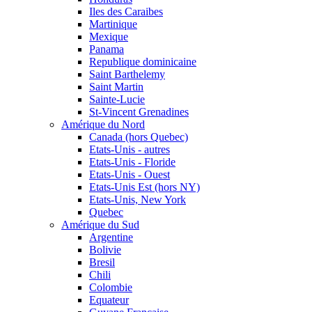
Iles des Caraibes
Martinique
Mexique
Panama
Republique dominicaine
Saint Barthelemy
Saint Martin
Sainte-Lucie
St-Vincent Grenadines
Amérique du Nord
Canada (hors Quebec)
Etats-Unis - autres
Etats-Unis - Floride
Etats-Unis - Ouest
Etats-Unis Est (hors NY)
Etats-Unis, New York
Quebec
Amérique du Sud
Argentine
Bolivie
Bresil
Chili
Colombie
Equateur