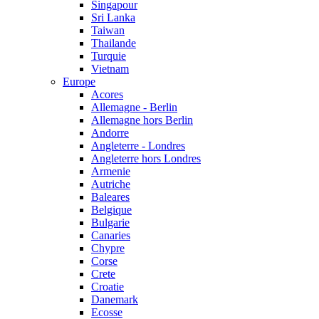
Singapour
Sri Lanka
Taiwan
Thailande
Turquie
Vietnam
Europe
Acores
Allemagne - Berlin
Allemagne hors Berlin
Andorre
Angleterre - Londres
Angleterre hors Londres
Armenie
Autriche
Baleares
Belgique
Bulgarie
Canaries
Chypre
Corse
Crete
Croatie
Danemark
Ecosse