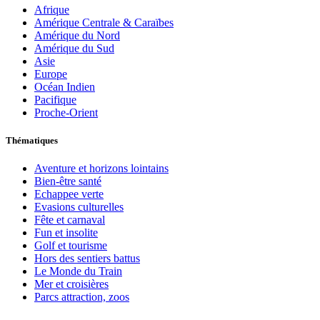
Afrique
Amérique Centrale & Caraïbes
Amérique du Nord
Amérique du Sud
Asie
Europe
Océan Indien
Pacifique
Proche-Orient
Thématiques
Aventure et horizons lointains
Bien-être santé
Echappee verte
Evasions culturelles
Fête et carnaval
Fun et insolite
Golf et tourisme
Hors des sentiers battus
Le Monde du Train
Mer et croisières
Parcs attraction, zoos