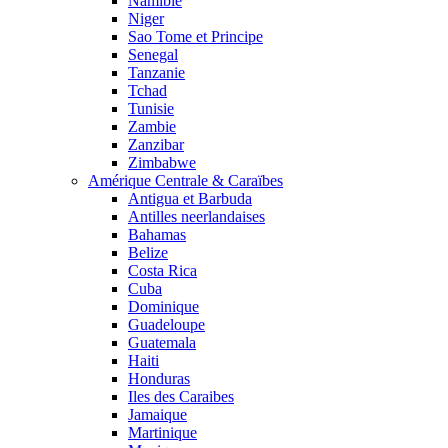
Namibie
Niger
Sao Tome et Principe
Senegal
Tanzanie
Tchad
Tunisie
Zambie
Zanzibar
Zimbabwe
Amérique Centrale & Caraïbes
Antigua et Barbuda
Antilles neerlandaises
Bahamas
Belize
Costa Rica
Cuba
Dominique
Guadeloupe
Guatemala
Haiti
Honduras
Iles des Caraibes
Jamaique
Martinique