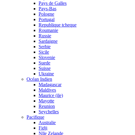
Pays de Galles
Pays-Bas
Pologne
Portugal
Republique tcheque
Roumanie
Russie
Sardaigne
Serbie
Sicile
Slovenie
Suede
Suisse
Ukraine
Océan Indien
Madagascar
Maldives
Maurice (ile)
Mayotte
Reunion
Seychelles
Pacifique
Australie
Fidji
Nlle Zelande