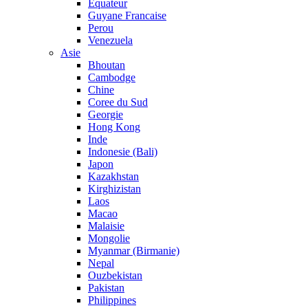
Equateur
Guyane Francaise
Perou
Venezuela
Asie
Bhoutan
Cambodge
Chine
Coree du Sud
Georgie
Hong Kong
Inde
Indonesie (Bali)
Japon
Kazakhstan
Kirghizistan
Laos
Macao
Malaisie
Mongolie
Myanmar (Birmanie)
Nepal
Ouzbekistan
Pakistan
Philippines