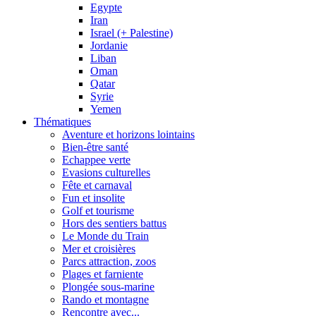
Egypte
Iran
Israel (+ Palestine)
Jordanie
Liban
Oman
Qatar
Syrie
Yemen
Thématiques
Aventure et horizons lointains
Bien-être santé
Echappee verte
Evasions culturelles
Fête et carnaval
Fun et insolite
Golf et tourisme
Hors des sentiers battus
Le Monde du Train
Mer et croisières
Parcs attraction, zoos
Plages et farniente
Plongée sous-marine
Rando et montagne
Rencontre avec...