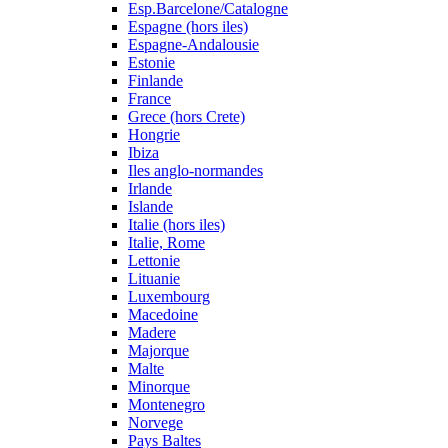
Esp.Barcelone/Catalogne
Espagne (hors iles)
Espagne-Andalousie
Estonie
Finlande
France
Grece (hors Crete)
Hongrie
Ibiza
Iles anglo-normandes
Irlande
Islande
Italie (hors iles)
Italie, Rome
Lettonie
Lituanie
Luxembourg
Macedoine
Madere
Majorque
Malte
Minorque
Montenegro
Norvege
Pays Baltes