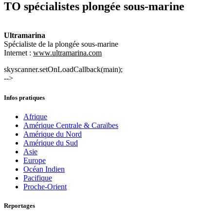
TO spécialistes plongée sous-marine
Ultramarina
Spécialiste de la plongée sous-marine
Internet :
www.ultramarina.com
skyscanner.setOnLoadCallback(main);
-->
Infos pratiques
Afrique
Amérique Centrale & Caraïbes
Amérique du Nord
Amérique du Sud
Asie
Europe
Océan Indien
Pacifique
Proche-Orient
Reportages