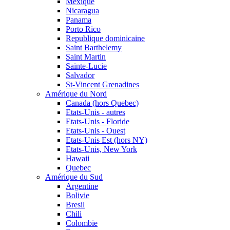
Mexique
Nicaragua
Panama
Porto Rico
Republique dominicaine
Saint Barthelemy
Saint Martin
Sainte-Lucie
Salvador
St-Vincent Grenadines
Amérique du Nord
Canada (hors Quebec)
Etats-Unis - autres
Etats-Unis - Floride
Etats-Unis - Ouest
Etats-Unis Est (hors NY)
Etats-Unis, New York
Hawaii
Quebec
Amérique du Sud
Argentine
Bolivie
Bresil
Chili
Colombie