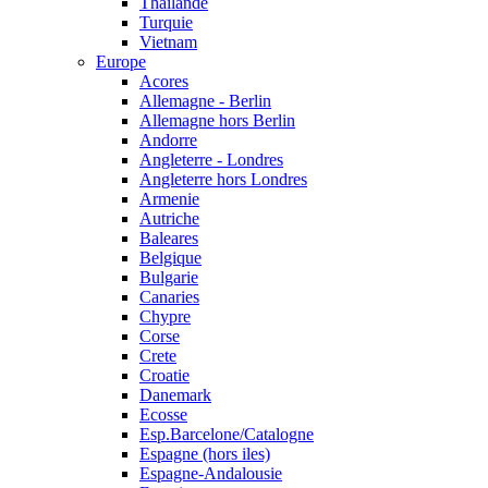
Thailande
Turquie
Vietnam
Europe
Acores
Allemagne - Berlin
Allemagne hors Berlin
Andorre
Angleterre - Londres
Angleterre hors Londres
Armenie
Autriche
Baleares
Belgique
Bulgarie
Canaries
Chypre
Corse
Crete
Croatie
Danemark
Ecosse
Esp.Barcelone/Catalogne
Espagne (hors iles)
Espagne-Andalousie