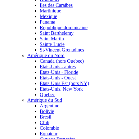
Iles des Caraibes
Martinique
Mexique
Panama
Republique dominicaine
Saint Barthelemy
Saint Martin
Sainte-Lucie
St-Vincent Grenadines
Amérique du Nord
Canada (hors Quebec)
Etats-Unis - autres
Etats-Unis - Floride
Etats-Unis - Ouest
Etats-Unis Est (hors NY)
Etats-Unis, New York
Quebec
Amérique du Sud
Argentine
Bolivie
Bresil
Chili
Colombie
Equateur