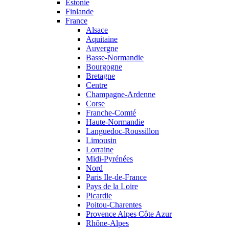
Estonie
Finlande
France
Alsace
Aquitaine
Auvergne
Basse-Normandie
Bourgogne
Bretagne
Centre
Champagne-Ardenne
Corse
Franche-Comté
Haute-Normandie
Languedoc-Roussillon
Limousin
Lorraine
Midi-Pyrénées
Nord
Paris Ile-de-France
Pays de la Loire
Picardie
Poitou-Charentes
Provence Alpes Côte Azur
Rhône-Alpes