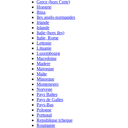
Grece (hors Crete)
Hongrie
Ibiza
Iles anglo-normandes
Irlande
Islande
Italie (hors iles)
Italie, Rome
Lettonie
Lituanie
Luxembourg
Macedoine
Madere
Majorque
Malte
Minorque
Montenegro
Norvege
Pays Baltes
Pays de Galles
Pays-Bas
Pologne
Portugal
Republique tcheque
Roumanie