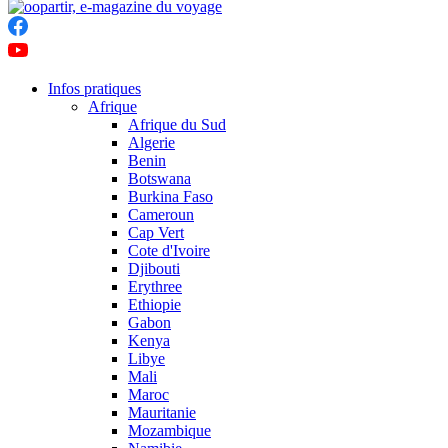
Infos pratiques
Afrique
Afrique du Sud
Algerie
Benin
Botswana
Burkina Faso
Cameroun
Cap Vert
Cote d'Ivoire
Djibouti
Erythree
Ethiopie
Gabon
Kenya
Libye
Mali
Maroc
Mauritanie
Mozambique