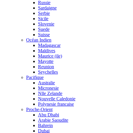
Russie
Sardaigne
Serbie
Sicile
Slovenie
Suede
Suisse
Océan Indien
Madagascar
Maldives
Maurice (ile)
Mayotte
Reunion
Seychelles
Pacifique
Australie
Micronesie
Nlle Zelande
Nouvelle Caledonie
Polynesie francaise
Proche-Orient
Abu Dhabi
Arabie Saoudite
Bahrein
Dubai