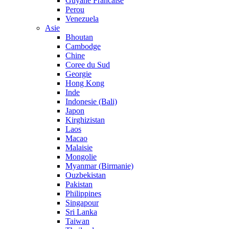
Guyane Francaise
Perou
Venezuela
Asie
Bhoutan
Cambodge
Chine
Coree du Sud
Georgie
Hong Kong
Inde
Indonesie (Bali)
Japon
Kirghizistan
Laos
Macao
Malaisie
Mongolie
Myanmar (Birmanie)
Ouzbekistan
Pakistan
Philippines
Singapour
Sri Lanka
Taiwan