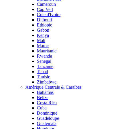
Cameroun
Cap Vert
Cote d'Ivoire
Djibouti
Ethiopie
Gabon
Kenya
Mali
Maroc
Mauritanie
Rwanda
Senegal
Tanzanie
Tchad
Tunisie
Zimbabwe
Amérique Centrale & Caraïbes
Bahamas
Belize
Costa Rica
Cuba
Dominique
Guadeloupe
Guatemala
Honduras