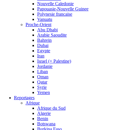
Nouvelle Caledonie
Papouasie-Nouvelle Guinee
Polynesie francaise
Vanuatu
Proche-Orient
Abu Dhabi
Arabie Saoudite
Bahrein
Dubai
Egypte
Iran
Israel (+ Palestine)
Jordanie
Liban
Oman
Qatar
Syrie
Yemen
Reportages
Afrique
Afrique du Sud
Algerie
Benin
Botswana
Burkina Faso