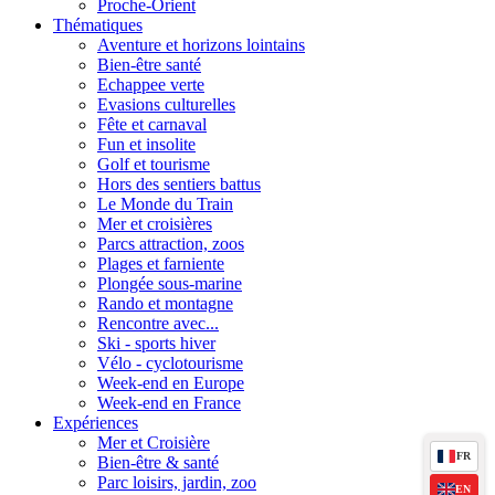
Proche-Orient
Thématiques
Aventure et horizons lointains
Bien-être santé
Echappee verte
Evasions culturelles
Fête et carnaval
Fun et insolite
Golf et tourisme
Hors des sentiers battus
Le Monde du Train
Mer et croisières
Parcs attraction, zoos
Plages et farniente
Plongée sous-marine
Rando et montagne
Rencontre avec...
Ski - sports hiver
Vélo - cyclotourisme
Week-end en Europe
Week-end en France
Expériences
Mer et Croisière
FR
Bien-être & santé
Parc loisirs, jardin, zoo
EN