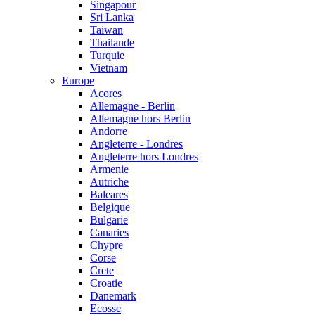
Singapour
Sri Lanka
Taiwan
Thailande
Turquie
Vietnam
Europe
Acores
Allemagne - Berlin
Allemagne hors Berlin
Andorre
Angleterre - Londres
Angleterre hors Londres
Armenie
Autriche
Baleares
Belgique
Bulgarie
Canaries
Chypre
Corse
Crete
Croatie
Danemark
Ecosse