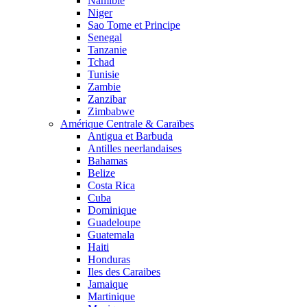
Namibie
Niger
Sao Tome et Principe
Senegal
Tanzanie
Tchad
Tunisie
Zambie
Zanzibar
Zimbabwe
Amérique Centrale & Caraïbes
Antigua et Barbuda
Antilles neerlandaises
Bahamas
Belize
Costa Rica
Cuba
Dominique
Guadeloupe
Guatemala
Haiti
Honduras
Iles des Caraibes
Jamaique
Martinique