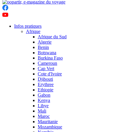
Infos pratiques
Afrique
Afrique du Sud
Algerie
Benin
Botswana
Burkina Faso
Cameroun
Cap Vert
Cote d'Ivoire
Djibouti
Erythree
Ethiopie
Gabon
Kenya
Libye
Mali
Maroc
Mauritanie
Mozambique