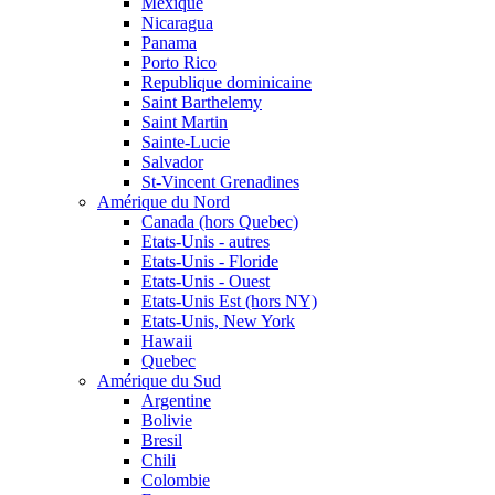
Mexique
Nicaragua
Panama
Porto Rico
Republique dominicaine
Saint Barthelemy
Saint Martin
Sainte-Lucie
Salvador
St-Vincent Grenadines
Amérique du Nord
Canada (hors Quebec)
Etats-Unis - autres
Etats-Unis - Floride
Etats-Unis - Ouest
Etats-Unis Est (hors NY)
Etats-Unis, New York
Hawaii
Quebec
Amérique du Sud
Argentine
Bolivie
Bresil
Chili
Colombie