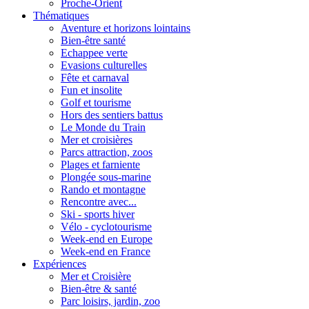
Proche-Orient
Thématiques
Aventure et horizons lointains
Bien-être santé
Echappee verte
Evasions culturelles
Fête et carnaval
Fun et insolite
Golf et tourisme
Hors des sentiers battus
Le Monde du Train
Mer et croisières
Parcs attraction, zoos
Plages et farniente
Plongée sous-marine
Rando et montagne
Rencontre avec...
Ski - sports hiver
Vélo - cyclotourisme
Week-end en Europe
Week-end en France
Expériences
Mer et Croisière
Bien-être & santé
Parc loisirs, jardin, zoo