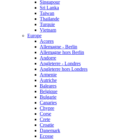
Singapour
Sri Lanka
Taiwan
Thailande
Turquie
Vietnam
Europe
Acores
Allemagne - Berlin
Allemagne hors Berlin
Andorre
Angleterre - Londres
Angleterre hors Londres
Armenie
Autriche
Baleares
Belgique
Bulgarie
Canaries
Chypre
Corse
Crete
Croatie
Danemark
Ecosse