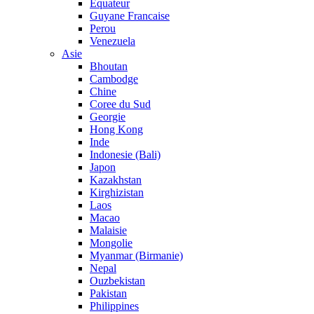
Equateur
Guyane Francaise
Perou
Venezuela
Asie
Bhoutan
Cambodge
Chine
Coree du Sud
Georgie
Hong Kong
Inde
Indonesie (Bali)
Japon
Kazakhstan
Kirghizistan
Laos
Macao
Malaisie
Mongolie
Myanmar (Birmanie)
Nepal
Ouzbekistan
Pakistan
Philippines