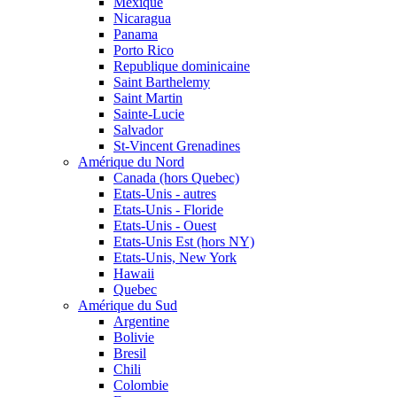
Mexique
Nicaragua
Panama
Porto Rico
Republique dominicaine
Saint Barthelemy
Saint Martin
Sainte-Lucie
Salvador
St-Vincent Grenadines
Amérique du Nord
Canada (hors Quebec)
Etats-Unis - autres
Etats-Unis - Floride
Etats-Unis - Ouest
Etats-Unis Est (hors NY)
Etats-Unis, New York
Hawaii
Quebec
Amérique du Sud
Argentine
Bolivie
Bresil
Chili
Colombie