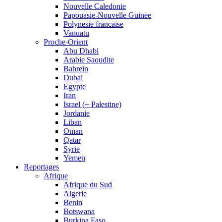
Nouvelle Caledonie
Papouasie-Nouvelle Guinee
Polynesie francaise
Vanuatu
Proche-Orient
Abu Dhabi
Arabie Saoudite
Bahrein
Dubai
Egypte
Iran
Israel (+ Palestine)
Jordanie
Liban
Oman
Qatar
Syrie
Yemen
Reportages
Afrique
Afrique du Sud
Algerie
Benin
Botswana
Burkina Faso