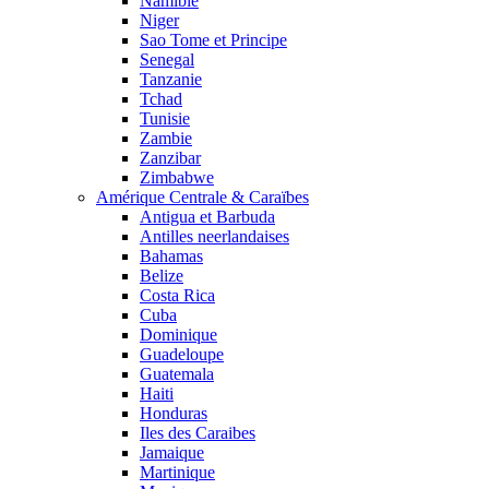
Namibie
Niger
Sao Tome et Principe
Senegal
Tanzanie
Tchad
Tunisie
Zambie
Zanzibar
Zimbabwe
Amérique Centrale & Caraïbes
Antigua et Barbuda
Antilles neerlandaises
Bahamas
Belize
Costa Rica
Cuba
Dominique
Guadeloupe
Guatemala
Haiti
Honduras
Iles des Caraibes
Jamaique
Martinique