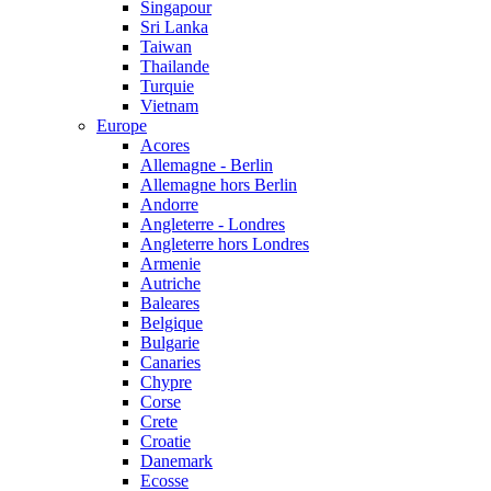
Singapour
Sri Lanka
Taiwan
Thailande
Turquie
Vietnam
Europe
Acores
Allemagne - Berlin
Allemagne hors Berlin
Andorre
Angleterre - Londres
Angleterre hors Londres
Armenie
Autriche
Baleares
Belgique
Bulgarie
Canaries
Chypre
Corse
Crete
Croatie
Danemark
Ecosse