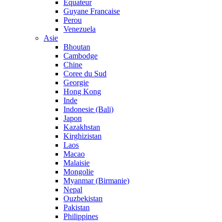
Equateur
Guyane Francaise
Perou
Venezuela
Asie
Bhoutan
Cambodge
Chine
Coree du Sud
Georgie
Hong Kong
Inde
Indonesie (Bali)
Japon
Kazakhstan
Kirghizistan
Laos
Macao
Malaisie
Mongolie
Myanmar (Birmanie)
Nepal
Ouzbekistan
Pakistan
Philippines