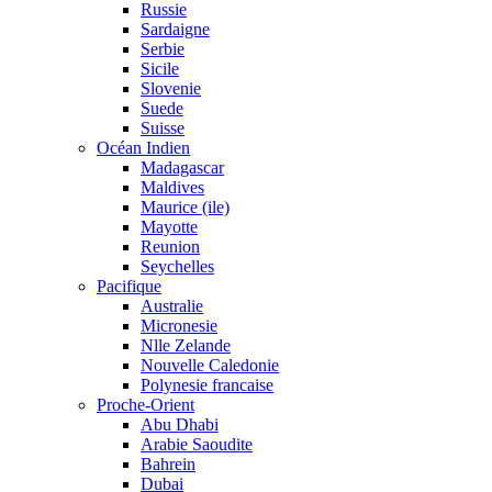
Russie
Sardaigne
Serbie
Sicile
Slovenie
Suede
Suisse
Océan Indien
Madagascar
Maldives
Maurice (ile)
Mayotte
Reunion
Seychelles
Pacifique
Australie
Micronesie
Nlle Zelande
Nouvelle Caledonie
Polynesie francaise
Proche-Orient
Abu Dhabi
Arabie Saoudite
Bahrein
Dubai