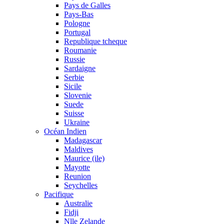
Pays de Galles
Pays-Bas
Pologne
Portugal
Republique tcheque
Roumanie
Russie
Sardaigne
Serbie
Sicile
Slovenie
Suede
Suisse
Ukraine
Océan Indien
Madagascar
Maldives
Maurice (ile)
Mayotte
Reunion
Seychelles
Pacifique
Australie
Fidji
Nlle Zelande