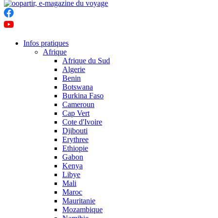
Infos pratiques
Afrique
Afrique du Sud
Algerie
Benin
Botswana
Burkina Faso
Cameroun
Cap Vert
Cote d'Ivoire
Djibouti
Erythree
Ethiopie
Gabon
Kenya
Libye
Mali
Maroc
Mauritanie
Mozambique