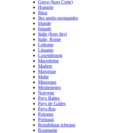
Grece (hors Crete)
Hongrie
Ibiza
Iles anglo-normandes
Irlande
Islande
Italie (hors iles)
Italie, Rome
Lettonie
Lituanie
Luxembourg
Macedoine
Madere
Majorque
Malte
Minorque
Montenegro
Norvege
Pays Baltes
Pays de Galles
Pays-Bas
Pologne
Portugal
Republique tcheque
Roumanie