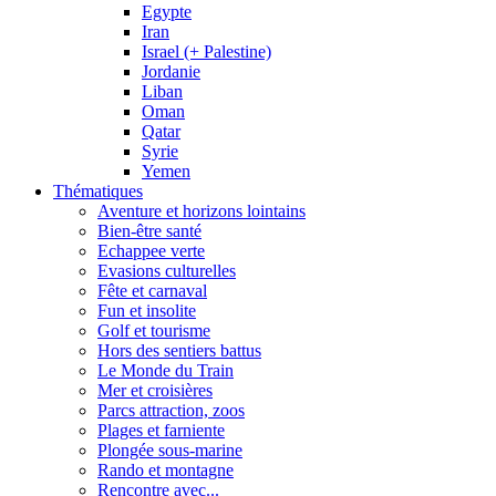
Egypte
Iran
Israel (+ Palestine)
Jordanie
Liban
Oman
Qatar
Syrie
Yemen
Thématiques
Aventure et horizons lointains
Bien-être santé
Echappee verte
Evasions culturelles
Fête et carnaval
Fun et insolite
Golf et tourisme
Hors des sentiers battus
Le Monde du Train
Mer et croisières
Parcs attraction, zoos
Plages et farniente
Plongée sous-marine
Rando et montagne
Rencontre avec...