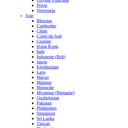
Guyane Francaise
Perou
Venezuela
Asie
Bhoutan
Cambodge
Chine
Coree du Sud
Georgie
Hong Kong
Inde
Indonesie (Bali)
Japon
Kirghizistan
Laos
Macao
Malaisie
Mongolie
Myanmar (Birmanie)
Ouzbekistan
Pakistan
Philippines
Singapour
Sri Lanka
Taiwan