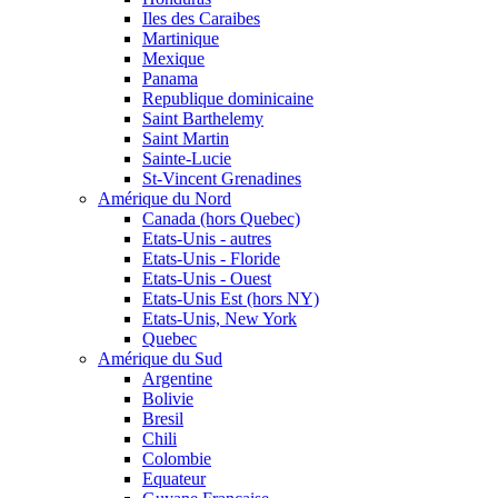
Iles des Caraibes
Martinique
Mexique
Panama
Republique dominicaine
Saint Barthelemy
Saint Martin
Sainte-Lucie
St-Vincent Grenadines
Amérique du Nord
Canada (hors Quebec)
Etats-Unis - autres
Etats-Unis - Floride
Etats-Unis - Ouest
Etats-Unis Est (hors NY)
Etats-Unis, New York
Quebec
Amérique du Sud
Argentine
Bolivie
Bresil
Chili
Colombie
Equateur