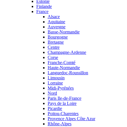
Estonie
Finlande
France
Alsace
Aquitaine
Auvergne
Basse-Normandie
Bourgogne
Bretagne
Centre
Champagne-Ardenne
Corse
Franche-Comté
Haute-Normandie
Languedoc-Roussillon
Limousin
Lorraine
Midi-Pyrénées
Nord
Paris Ile-de-France
Pays de la Loire
Picardie
Poitou-Charentes
Provence Alpes Côte Azur
Rhône-Alpes