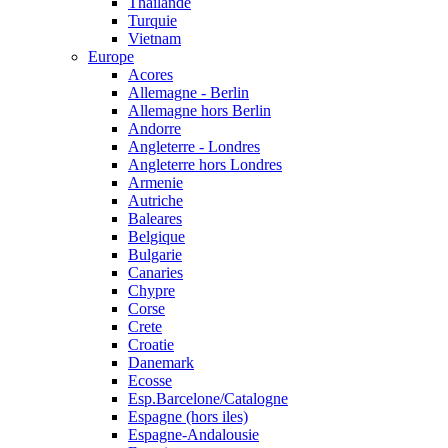
Thailande
Turquie
Vietnam
Europe
Acores
Allemagne - Berlin
Allemagne hors Berlin
Andorre
Angleterre - Londres
Angleterre hors Londres
Armenie
Autriche
Baleares
Belgique
Bulgarie
Canaries
Chypre
Corse
Crete
Croatie
Danemark
Ecosse
Esp.Barcelone/Catalogne
Espagne (hors iles)
Espagne-Andalousie