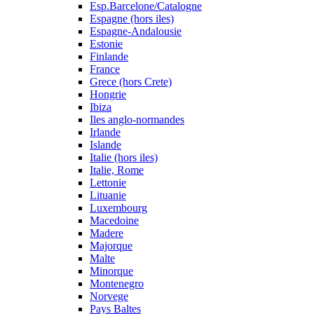
Esp.Barcelone/Catalogne
Espagne (hors iles)
Espagne-Andalousie
Estonie
Finlande
France
Grece (hors Crete)
Hongrie
Ibiza
Iles anglo-normandes
Irlande
Islande
Italie (hors iles)
Italie, Rome
Lettonie
Lituanie
Luxembourg
Macedoine
Madere
Majorque
Malte
Minorque
Montenegro
Norvege
Pays Baltes