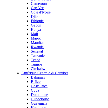
Cameroun
Cap Vert
Cote d'Ivoire
Djibouti
Ethiopie
Gabon
Kenya
Mali
Maroc
Mauritanie
Rwanda
Senegal
Tanzanie
Tchad
Tunisie
Zimbabwe
Amérique Centrale & Caraïbes
Bahamas
Belize
Costa Rica
Cuba
Dominique
Guadeloupe
Guatemala
Honduras