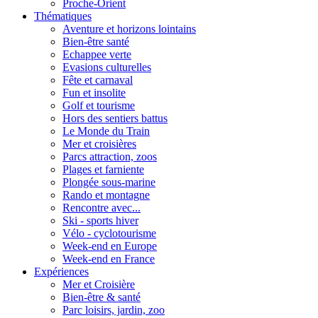
Proche-Orient
Thématiques
Aventure et horizons lointains
Bien-être santé
Echappee verte
Evasions culturelles
Fête et carnaval
Fun et insolite
Golf et tourisme
Hors des sentiers battus
Le Monde du Train
Mer et croisières
Parcs attraction, zoos
Plages et farniente
Plongée sous-marine
Rando et montagne
Rencontre avec...
Ski - sports hiver
Vélo - cyclotourisme
Week-end en Europe
Week-end en France
Expériences
Mer et Croisière
Bien-être & santé
Parc loisirs, jardin, zoo