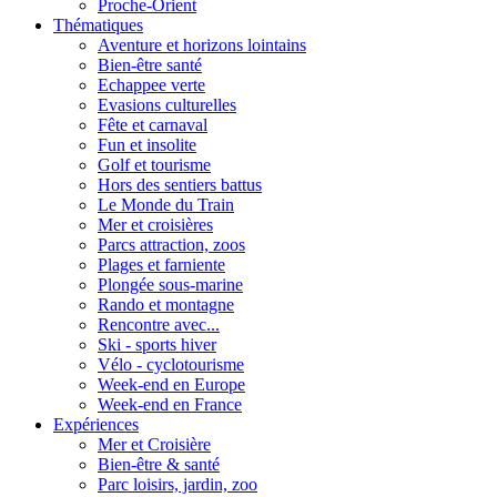
Proche-Orient
Thématiques
Aventure et horizons lointains
Bien-être santé
Echappee verte
Evasions culturelles
Fête et carnaval
Fun et insolite
Golf et tourisme
Hors des sentiers battus
Le Monde du Train
Mer et croisières
Parcs attraction, zoos
Plages et farniente
Plongée sous-marine
Rando et montagne
Rencontre avec...
Ski - sports hiver
Vélo - cyclotourisme
Week-end en Europe
Week-end en France
Expériences
Mer et Croisière
Bien-être & santé
Parc loisirs, jardin, zoo