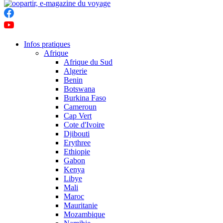
Infos pratiques
Afrique
Afrique du Sud
Algerie
Benin
Botswana
Burkina Faso
Cameroun
Cap Vert
Cote d'Ivoire
Djibouti
Erythree
Ethiopie
Gabon
Kenya
Libye
Mali
Maroc
Mauritanie
Mozambique