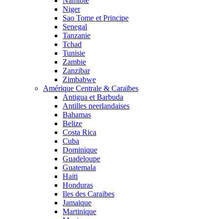
Namibie
Niger
Sao Tome et Principe
Senegal
Tanzanie
Tchad
Tunisie
Zambie
Zanzibar
Zimbabwe
Amérique Centrale & Caraïbes
Antigua et Barbuda
Antilles neerlandaises
Bahamas
Belize
Costa Rica
Cuba
Dominique
Guadeloupe
Guatemala
Haiti
Honduras
Iles des Caraibes
Jamaique
Martinique