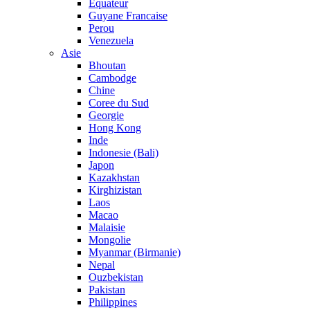
Equateur
Guyane Francaise
Perou
Venezuela
Asie
Bhoutan
Cambodge
Chine
Coree du Sud
Georgie
Hong Kong
Inde
Indonesie (Bali)
Japon
Kazakhstan
Kirghizistan
Laos
Macao
Malaisie
Mongolie
Myanmar (Birmanie)
Nepal
Ouzbekistan
Pakistan
Philippines