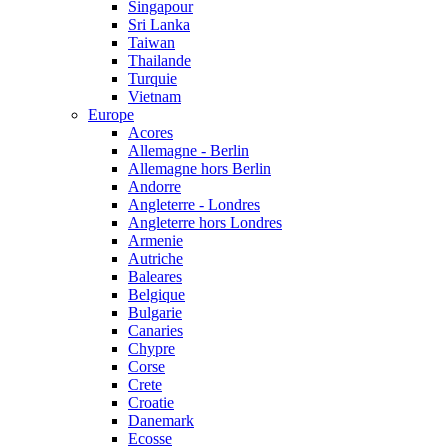
Singapour
Sri Lanka
Taiwan
Thailande
Turquie
Vietnam
Europe
Acores
Allemagne - Berlin
Allemagne hors Berlin
Andorre
Angleterre - Londres
Angleterre hors Londres
Armenie
Autriche
Baleares
Belgique
Bulgarie
Canaries
Chypre
Corse
Crete
Croatie
Danemark
Ecosse