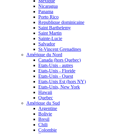
Mexique
Nicaragua
Panama
Porto Rico
Republique dominicaine
Saint Barthelemy
Saint Martin
Sainte-Lucie
Salvador
St-Vincent Grenadines
Amérique du Nord
Canada (hors Quebec)
Etats-Unis - autres
Etats-Unis - Floride
Etats-Unis - Ouest
Etats-Unis Est (hors NY)
Etats-Unis, New York
Hawaii
Quebec
Amérique du Sud
Argentine
Bolivie
Bresil
Chili
Colombie