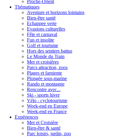
Proche-Orient
Thématiques
Aventure et horizons lointains
Bien-être santé
Echappee verte
Evasions culturelles
Fête et carnaval
Fun et insolite
Golf et tourisme
Hors des sentiers battus
Le Monde du Train
Mer et croisières
Parcs attraction, zoos
Plages et farniente
Plongée sous-marine
Rando et montagne
Rencontre avec...
Ski - sports hiver
Vélo - cyclotourisme
Week-end en Europe
Week-end en France
Expériences
Mer et Croisière
Bien-être & santé
Parc loisirs, jardin, zoo