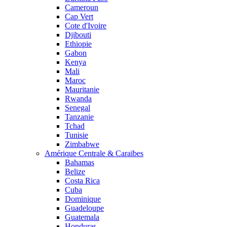
Cameroun
Cap Vert
Cote d'Ivoire
Djibouti
Ethiopie
Gabon
Kenya
Mali
Maroc
Mauritanie
Rwanda
Senegal
Tanzanie
Tchad
Tunisie
Zimbabwe
Amérique Centrale & Caraïbes
Bahamas
Belize
Costa Rica
Cuba
Dominique
Guadeloupe
Guatemala
Honduras