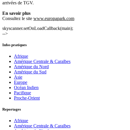
arrivées de TGV.
En savoir plus
Consultez le site
www.europapark.com
skyscanner.setOnLoadCallback(main);
-->
Infos pratiques
Afrique
Amérique Centrale & Caraïbes
Amérique du Nord
Amérique du Sud
Asie
Europe
Océan Indien
Pacifique
Proche-Orient
Reportages
Afrique
Amérique Centrale & Caraïbes