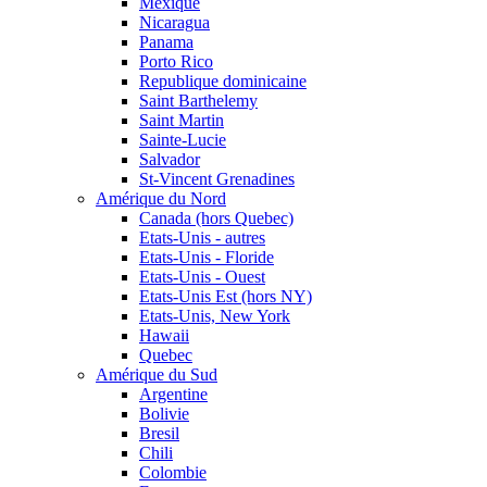
Mexique
Nicaragua
Panama
Porto Rico
Republique dominicaine
Saint Barthelemy
Saint Martin
Sainte-Lucie
Salvador
St-Vincent Grenadines
Amérique du Nord
Canada (hors Quebec)
Etats-Unis - autres
Etats-Unis - Floride
Etats-Unis - Ouest
Etats-Unis Est (hors NY)
Etats-Unis, New York
Hawaii
Quebec
Amérique du Sud
Argentine
Bolivie
Bresil
Chili
Colombie