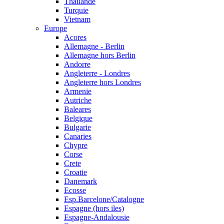
Thailande
Turquie
Vietnam
Europe
Acores
Allemagne - Berlin
Allemagne hors Berlin
Andorre
Angleterre - Londres
Angleterre hors Londres
Armenie
Autriche
Baleares
Belgique
Bulgarie
Canaries
Chypre
Corse
Crete
Croatie
Danemark
Ecosse
Esp.Barcelone/Catalogne
Espagne (hors iles)
Espagne-Andalousie