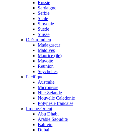
Russie
Sardaigne
Serbie
Sicile
Slovenie
Suede
Suisse
Océan Indien
Madagascar
Maldives
Maurice (ile)
Mayotte
Reunion
Seychelles
Pacifique
Australie
Micronesie
Nlle Zelande
Nouvelle Caledonie
Polynesie francaise
Proche-Orient
Abu Dhabi
Arabie Saoudite
Bahrein
Dubai