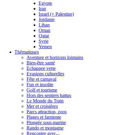
Egypte
Iran
Israel (+ Palestine)
Jordanie
Liban
Oman
Qatar
Syrie
Yemen
Thématiques
Aventure et horizons lointains
Bien-être santé
Echappee verte
Evasions culturelles
Fête et carnaval
Fun et insolite
Golf et tourisme
Hors des sentiers battus
Le Monde du Train
Mer et croisières
Parcs attraction, zoos
Plages et farniente
Plongée sous-marine
Rando et montagne
Rencontre avec...