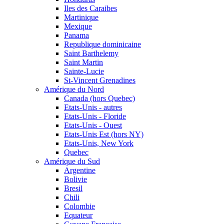
Iles des Caraibes
Martinique
Mexique
Panama
Republique dominicaine
Saint Barthelemy
Saint Martin
Sainte-Lucie
St-Vincent Grenadines
Amérique du Nord
Canada (hors Quebec)
Etats-Unis - autres
Etats-Unis - Floride
Etats-Unis - Ouest
Etats-Unis Est (hors NY)
Etats-Unis, New York
Quebec
Amérique du Sud
Argentine
Bolivie
Bresil
Chili
Colombie
Equateur