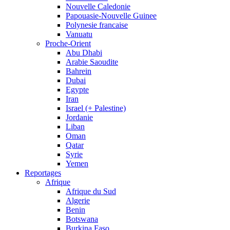
Nouvelle Caledonie
Papouasie-Nouvelle Guinee
Polynesie francaise
Vanuatu
Proche-Orient
Abu Dhabi
Arabie Saoudite
Bahrein
Dubai
Egypte
Iran
Israel (+ Palestine)
Jordanie
Liban
Oman
Qatar
Syrie
Yemen
Reportages
Afrique
Afrique du Sud
Algerie
Benin
Botswana
Burkina Faso