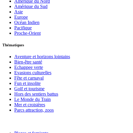
Amérique du Nord
Amérique du Sud
Asie
Europe
Océan Indien
Pacifique
Proche-Orient
Thématiques
Aventure et horizons lointains
Bien-être santé
Echappee verte
Evasions culturelles
Fête et carnaval
Fun et insolite
Golf et tourisme
Hors des sentiers battus
Le Monde du Train
Mer et croisières
Parcs attraction, zoos