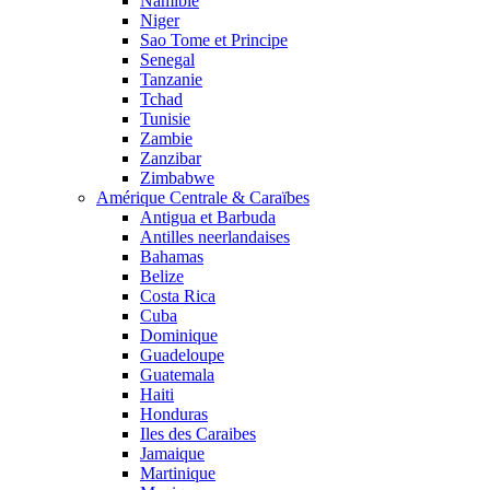
Namibie
Niger
Sao Tome et Principe
Senegal
Tanzanie
Tchad
Tunisie
Zambie
Zanzibar
Zimbabwe
Amérique Centrale & Caraïbes
Antigua et Barbuda
Antilles neerlandaises
Bahamas
Belize
Costa Rica
Cuba
Dominique
Guadeloupe
Guatemala
Haiti
Honduras
Iles des Caraibes
Jamaique
Martinique