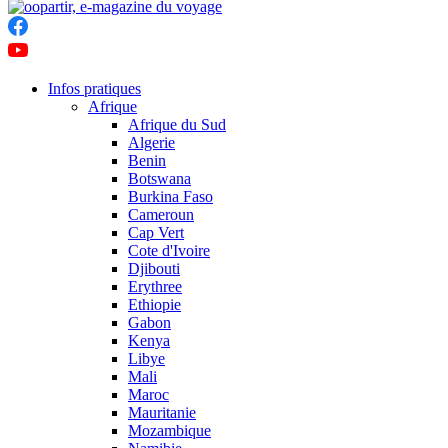
Infos pratiques
Afrique
Afrique du Sud
Algerie
Benin
Botswana
Burkina Faso
Cameroun
Cap Vert
Cote d'Ivoire
Djibouti
Erythree
Ethiopie
Gabon
Kenya
Libye
Mali
Maroc
Mauritanie
Mozambique