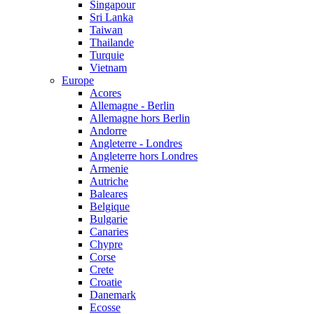
Singapour
Sri Lanka
Taiwan
Thailande
Turquie
Vietnam
Europe
Acores
Allemagne - Berlin
Allemagne hors Berlin
Andorre
Angleterre - Londres
Angleterre hors Londres
Armenie
Autriche
Baleares
Belgique
Bulgarie
Canaries
Chypre
Corse
Crete
Croatie
Danemark
Ecosse