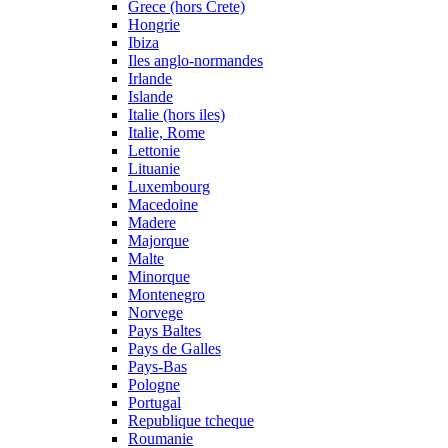
Grece (hors Crete)
Hongrie
Ibiza
Iles anglo-normandes
Irlande
Islande
Italie (hors iles)
Italie, Rome
Lettonie
Lituanie
Luxembourg
Macedoine
Madere
Majorque
Malte
Minorque
Montenegro
Norvege
Pays Baltes
Pays de Galles
Pays-Bas
Pologne
Portugal
Republique tcheque
Roumanie