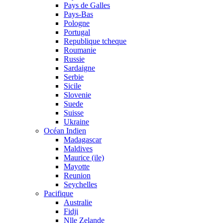
Pays de Galles
Pays-Bas
Pologne
Portugal
Republique tcheque
Roumanie
Russie
Sardaigne
Serbie
Sicile
Slovenie
Suede
Suisse
Ukraine
Océan Indien
Madagascar
Maldives
Maurice (ile)
Mayotte
Reunion
Seychelles
Pacifique
Australie
Fidji
Nlle Zelande