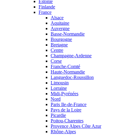
Estonie
Finlande
France
Alsace
Aquitaine
Auvergne
Basse-Normandie
Bourgogne
Bretagne
Centre
Champagne-Ardenne
Corse
Franche-Comté
Haute-Normandie
Languedoc-Roussillon
Limousin
Lorraine
Midi-Pyrénées
Nord
Paris Ile-de-France
Pays de la Loire
Picardie
Poitou-Charentes
Provence Alpes Côte Azur
Rhône-Alpes