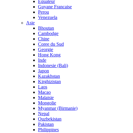
Equateur
Guyane Francaise
Perou
Venezuela
Asie
Bhoutan
Cambodge
Chine
Coree du Sud
Georgie
Hong Kong
Inde
Indonesie (Bali)
Japon
Kazakhstan
Kirghizistan
Laos
Macao
Malaisie
Mongolie
Myanmar (Birmanie)
Nepal
Ouzbekistan
Pakistan
Philippines