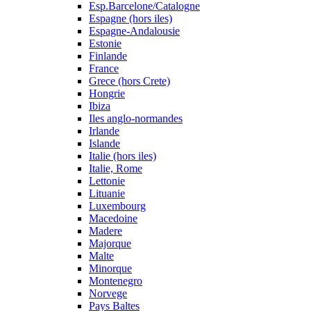
Esp.Barcelone/Catalogne
Espagne (hors iles)
Espagne-Andalousie
Estonie
Finlande
France
Grece (hors Crete)
Hongrie
Ibiza
Iles anglo-normandes
Irlande
Islande
Italie (hors iles)
Italie, Rome
Lettonie
Lituanie
Luxembourg
Macedoine
Madere
Majorque
Malte
Minorque
Montenegro
Norvege
Pays Baltes