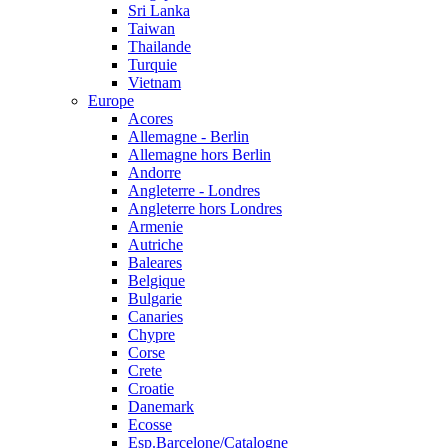
Sri Lanka
Taiwan
Thailande
Turquie
Vietnam
Europe
Acores
Allemagne - Berlin
Allemagne hors Berlin
Andorre
Angleterre - Londres
Angleterre hors Londres
Armenie
Autriche
Baleares
Belgique
Bulgarie
Canaries
Chypre
Corse
Crete
Croatie
Danemark
Ecosse
Esp.Barcelone/Catalogne