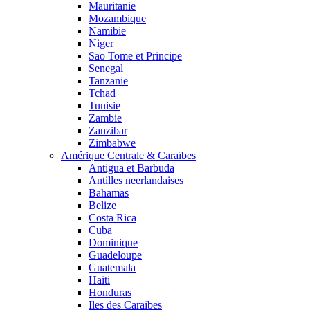
Mauritanie
Mozambique
Namibie
Niger
Sao Tome et Principe
Senegal
Tanzanie
Tchad
Tunisie
Zambie
Zanzibar
Zimbabwe
Amérique Centrale & Caraïbes
Antigua et Barbuda
Antilles neerlandaises
Bahamas
Belize
Costa Rica
Cuba
Dominique
Guadeloupe
Guatemala
Haiti
Honduras
Iles des Caraibes