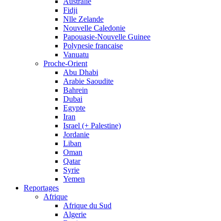
Australie
Fidji
Nlle Zelande
Nouvelle Caledonie
Papouasie-Nouvelle Guinee
Polynesie francaise
Vanuatu
Proche-Orient
Abu Dhabi
Arabie Saoudite
Bahrein
Dubai
Egypte
Iran
Israel (+ Palestine)
Jordanie
Liban
Oman
Qatar
Syrie
Yemen
Reportages
Afrique
Afrique du Sud
Algerie