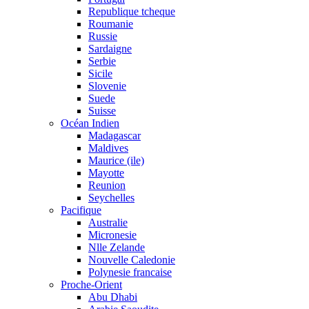
Republique tcheque
Roumanie
Russie
Sardaigne
Serbie
Sicile
Slovenie
Suede
Suisse
Océan Indien
Madagascar
Maldives
Maurice (ile)
Mayotte
Reunion
Seychelles
Pacifique
Australie
Micronesie
Nlle Zelande
Nouvelle Caledonie
Polynesie francaise
Proche-Orient
Abu Dhabi