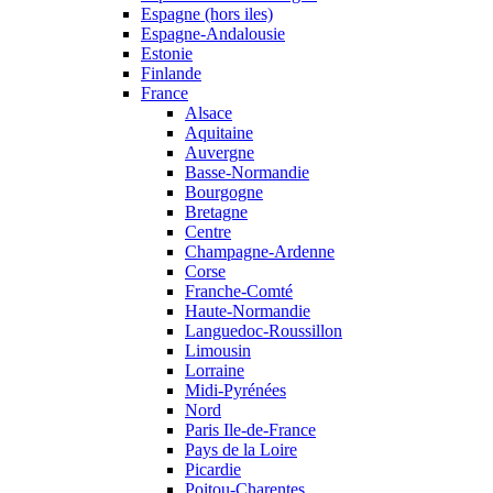
Espagne (hors iles)
Espagne-Andalousie
Estonie
Finlande
France
Alsace
Aquitaine
Auvergne
Basse-Normandie
Bourgogne
Bretagne
Centre
Champagne-Ardenne
Corse
Franche-Comté
Haute-Normandie
Languedoc-Roussillon
Limousin
Lorraine
Midi-Pyrénées
Nord
Paris Ile-de-France
Pays de la Loire
Picardie
Poitou-Charentes