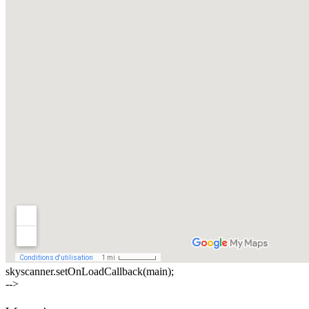
skyscanner.setOnLoadCallback(main);
-->