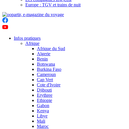
Europe : TGV et trains de nuit
Infos pratiques
Afrique
Afrique du Sud
Algerie
Benin
Botswana
Burkina Faso
Cameroun
Cap Vert
Cote d'Ivoire
Djibouti
Erythree
Ethiopie
Gabon
Kenya
Libye
Mali
Maroc