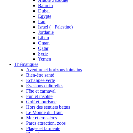
Arabie Saoudite
Bahrein
Dubai
Egypte
Iran
Israel (+ Palestine)
Jordanie
Liban
Oman
Qatar
Syrie
Yemen
Thématiques
Aventure et horizons lointains
Bien-être santé
Echappee verte
Evasions culturelles
Fête et carnaval
Fun et insolite
Golf et tourisme
Hors des sentiers battus
Le Monde du Train
Mer et croisières
Parcs attraction, zoos
Plages et farniente