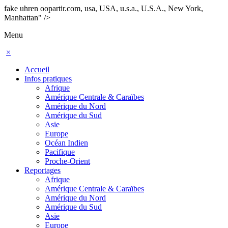
fake uhren oopartir.com, usa, USA, u.s.a., U.S.A., New York,
Manhattan" />
Menu
×
Accueil
Infos pratiques
Afrique
Amérique Centrale & Caraïbes
Amérique du Nord
Amérique du Sud
Asie
Europe
Océan Indien
Pacifique
Proche-Orient
Reportages
Afrique
Amérique Centrale & Caraïbes
Amérique du Nord
Amérique du Sud
Asie
Europe