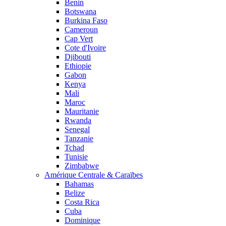
Benin
Botswana
Burkina Faso
Cameroun
Cap Vert
Cote d'Ivoire
Djibouti
Ethiopie
Gabon
Kenya
Mali
Maroc
Mauritanie
Rwanda
Senegal
Tanzanie
Tchad
Tunisie
Zimbabwe
Amérique Centrale & Caraïbes
Bahamas
Belize
Costa Rica
Cuba
Dominique