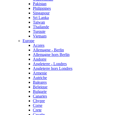
Pakistan
Philippines
Singapour
Sri Lanka
Taiwan
Thailande
Turquie
Vietnam
Europe
Acores
Allemagne - Berlin
Allemagne hors Berlin
Andorre
Angleterre - Londres
Angleterre hors Londres
Armenie
Autriche
Baleares
Belgique
Bulgarie
Canaries
Chypre
Corse
Crete
Croatie