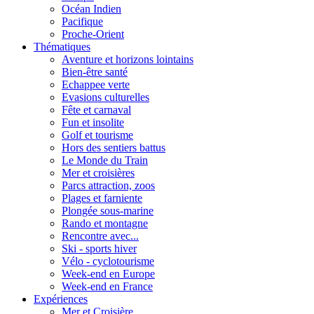
Océan Indien
Pacifique
Proche-Orient
Thématiques
Aventure et horizons lointains
Bien-être santé
Echappee verte
Evasions culturelles
Fête et carnaval
Fun et insolite
Golf et tourisme
Hors des sentiers battus
Le Monde du Train
Mer et croisières
Parcs attraction, zoos
Plages et farniente
Plongée sous-marine
Rando et montagne
Rencontre avec...
Ski - sports hiver
Vélo - cyclotourisme
Week-end en Europe
Week-end en France
Expériences
Mer et Croisière