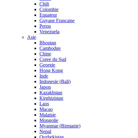
Chili
Colombie
Equateur
Guyane Francaise
Perou
Venezuela
Asie
Bhoutan
Cambodge
Chine
Coree du Sud
Georgie
Hong Kong
Inde
Indonesie (Bali)
Japon
Kazakhstan
Kirghizistan
Laos
Macao
Malaisie
Mongolie
Myanmar (Birmanie)
Nepal
Ouzbekistan