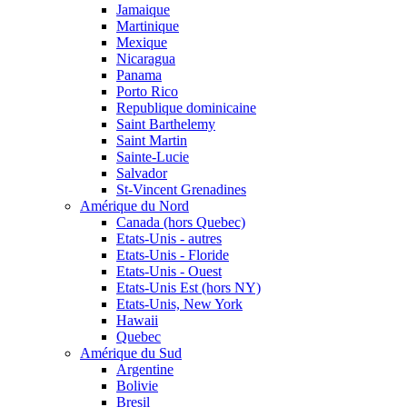
Jamaique
Martinique
Mexique
Nicaragua
Panama
Porto Rico
Republique dominicaine
Saint Barthelemy
Saint Martin
Sainte-Lucie
Salvador
St-Vincent Grenadines
Amérique du Nord
Canada (hors Quebec)
Etats-Unis - autres
Etats-Unis - Floride
Etats-Unis - Ouest
Etats-Unis Est (hors NY)
Etats-Unis, New York
Hawaii
Quebec
Amérique du Sud
Argentine
Bolivie
Bresil