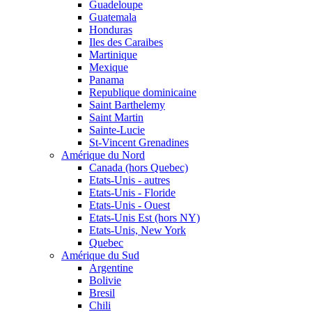
Guadeloupe
Guatemala
Honduras
Iles des Caraibes
Martinique
Mexique
Panama
Republique dominicaine
Saint Barthelemy
Saint Martin
Sainte-Lucie
St-Vincent Grenadines
Amérique du Nord
Canada (hors Quebec)
Etats-Unis - autres
Etats-Unis - Floride
Etats-Unis - Ouest
Etats-Unis Est (hors NY)
Etats-Unis, New York
Quebec
Amérique du Sud
Argentine
Bolivie
Bresil
Chili