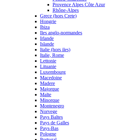
Provence Alpes Côte Azur
Rhône-Alpes
Grece (hors Crete)
Hongrie
Ibiza
Iles anglo-normandes
Irlande
Islande
Italie (hors iles)
Italie, Rome
Lettonie
Lituanie
Luxembourg
Macedoine
Madere
Majorque
Malte
Minorque
Montenegro
Norvege
Pays Baltes
Pays de Galles
Pays-Bas
Pologne
Portugal