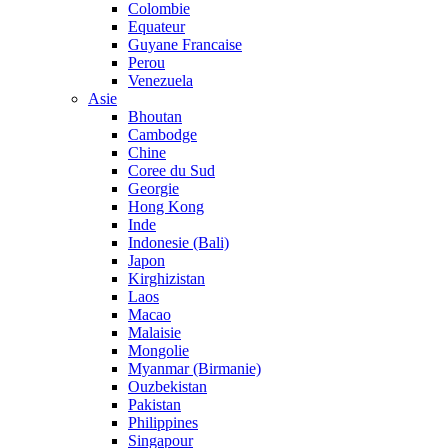
Colombie
Equateur
Guyane Francaise
Perou
Venezuela
Asie
Bhoutan
Cambodge
Chine
Coree du Sud
Georgie
Hong Kong
Inde
Indonesie (Bali)
Japon
Kirghizistan
Laos
Macao
Malaisie
Mongolie
Myanmar (Birmanie)
Ouzbekistan
Pakistan
Philippines
Singapour