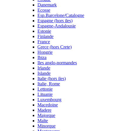
Danemark
Ecosse
Esp.Barcelone/Catalogne
Espagne (hors iles)
Espagne-Andalousie
Estonie
Finlande
France
Grece (hors Crete)
Hongrie
Ibiza
Iles anglo-normandes
Irlande
Islande
Italie (hors iles)
Italie, Rome
Lettonie
Lituanie
Luxembourg
Macedoine
Madere
Majorque
Malte
Minorque