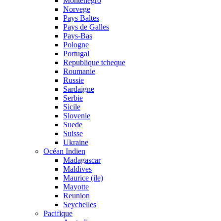
Montenegro
Norvege
Pays Baltes
Pays de Galles
Pays-Bas
Pologne
Portugal
Republique tcheque
Roumanie
Russie
Sardaigne
Serbie
Sicile
Slovenie
Suede
Suisse
Ukraine
Océan Indien
Madagascar
Maldives
Maurice (ile)
Mayotte
Reunion
Seychelles
Pacifique