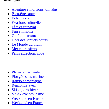
Aventure et horizons lointains
Bien-être santé
Echappee verte
Evasions culturelles
Fête et carnaval
Fun et insolite
Golf et tourisme
Hors des sentiers battus
Le Monde du Train
Mer et croisières
Parcs attraction, zoos
Plages et farniente
Plongée sous-marine
Rando et montagne
Rencontre avec...
Ski - sports hiver
Vélo - cyclotourisme
Week-end en Europe
Week-end en France