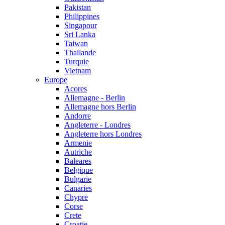
Pakistan
Philippines
Singapour
Sri Lanka
Taiwan
Thailande
Turquie
Vietnam
Europe
Acores
Allemagne - Berlin
Allemagne hors Berlin
Andorre
Angleterre - Londres
Angleterre hors Londres
Armenie
Autriche
Baleares
Belgique
Bulgarie
Canaries
Chypre
Corse
Crete
Croatie