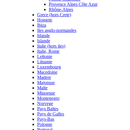
Provence Alpes Côte Azur
Rhône-Alpes
Grece (hors Crete)
Hongrie
Ibiza
Iles anglo-normandes
Irlande
Islande
Italie (hors iles)
Italie, Rome
Lettonie
Lituanie
Luxembourg
Macedoine
Madere
Majorque
Malte
Minorque
Montenegro
Norvege
Pays Baltes
Pays de Galles
Pays-Bas
Pologne
Portugal