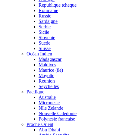
Republique tcheque
Roumanie
Russie
Sardaigne
Serbie
Sicile
Slovenie
Suede
Suisse
Océan Indien
Madagascar
Maldives
Maurice (ile)
Mayotte
Reunion
Seychelles
Pacifique
Australie
Micronesie
Nlle Zelande
Nouvelle Caledonie
Polynesie francaise
Proche-Orient
Abu Dhabi