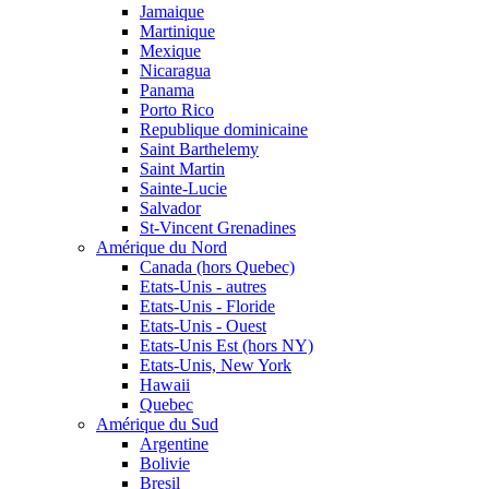
Jamaique
Martinique
Mexique
Nicaragua
Panama
Porto Rico
Republique dominicaine
Saint Barthelemy
Saint Martin
Sainte-Lucie
Salvador
St-Vincent Grenadines
Amérique du Nord
Canada (hors Quebec)
Etats-Unis - autres
Etats-Unis - Floride
Etats-Unis - Ouest
Etats-Unis Est (hors NY)
Etats-Unis, New York
Hawaii
Quebec
Amérique du Sud
Argentine
Bolivie
Bresil