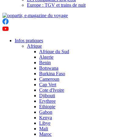
Europe : TGV et trains de nuit
Infos pratiques
Afrique
Afrique du Sud
Algerie
Benin
Botswana
Burkina Faso
Cameroun
Cap Vert
Cote d'Ivoire
Djibouti
Erythree
Ethiopie
Gabon
Kenya
Libye
Mali
Maroc