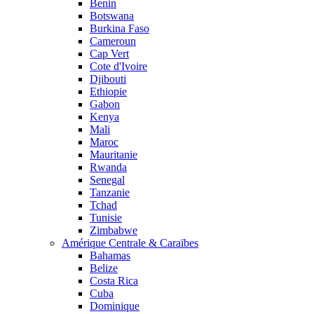
Benin
Botswana
Burkina Faso
Cameroun
Cap Vert
Cote d'Ivoire
Djibouti
Ethiopie
Gabon
Kenya
Mali
Maroc
Mauritanie
Rwanda
Senegal
Tanzanie
Tchad
Tunisie
Zimbabwe
Amérique Centrale & Caraïbes
Bahamas
Belize
Costa Rica
Cuba
Dominique