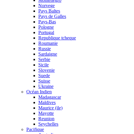
Montenegro
Norvege
Pays Baltes
Pays de Galles
Pays-Bas
Pologne
Portugal
Republique tcheque
Roumanie
Russie
Sardaigne
Serbie
Sicile
Slovenie
Suede
Suisse
Ukraine
Océan Indien
Madagascar
Maldives
Maurice (ile)
Mayotte
Reunion
Seychelles
Pacifique