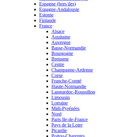
Espagne (hors iles)
Espagne-Andalousie
Estonie
Finlande
France
Alsace
Aquitaine
Auvergne
Basse-Normandie
Bourgogne
Bretagne
Centre
Champagne-Ardenne
Corse
Franche-Comté
Haute-Normandie
Languedoc-Roussillon
Limousin
Lorraine
Midi-Pyrénées
Nord
Paris Ile-de-France
Pays de la Loire
Picardie
Poitou-Charentes