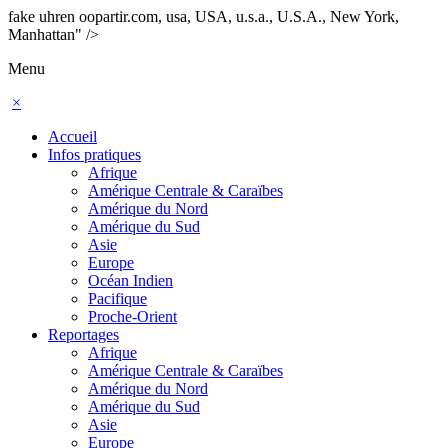
fake uhren oopartir.com, usa, USA, u.s.a., U.S.A., New York,
Manhattan" />
Menu
×
Accueil
Infos pratiques
Afrique
Amérique Centrale & Caraïbes
Amérique du Nord
Amérique du Sud
Asie
Europe
Océan Indien
Pacifique
Proche-Orient
Reportages
Afrique
Amérique Centrale & Caraïbes
Amérique du Nord
Amérique du Sud
Asie
Europe