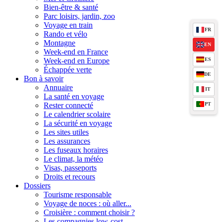
Bien-être & santé
Parc loisirs, jardin, zoo
Voyage en train
FR
Rando et vélo
Montagne
EN
Week-end en France
ES
Week-end en Europe
Échappée verte
DE
Bon à savoir
Annuaire
IT
La santé en voyage
PT
Rester connecté
Le calendrier scolaire
La sécurité en voyage
Les sites utiles
Les assurances
Les fuseaux horaires
Le climat, la météo
Visas, passeports
Droits et recours
Dossiers
Tourisme responsable
Voyage de noces : où aller...
Croisière : comment choisir ?
Les compagnies low-cost