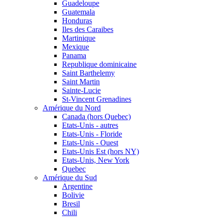
Guadeloupe
Guatemala
Honduras
Iles des Caraibes
Martinique
Mexique
Panama
Republique dominicaine
Saint Barthelemy
Saint Martin
Sainte-Lucie
St-Vincent Grenadines
Amérique du Nord
Canada (hors Quebec)
Etats-Unis - autres
Etats-Unis - Floride
Etats-Unis - Ouest
Etats-Unis Est (hors NY)
Etats-Unis, New York
Quebec
Amérique du Sud
Argentine
Bolivie
Bresil
Chili