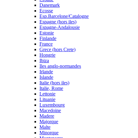
Danemark
Ecosse
Esp.Barcelone/Catalogne
Espagne (hors iles)
Espagne-Andalousie
Estonie
Finlande
France
Grece (hors Crete)
Hongrie
Ibiza
Iles anglo-normandes
Irlande
Islande
Italie (hors iles)
Italie, Rome
Lettonie
Lituanie
Luxembourg
Macedoine
Madere
Majorque
Malte
Minorque