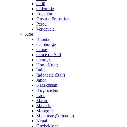
Chili
Colombie
Equateur
Guyane Francaise
Perou
Venezuela
Asie
Bhoutan
Cambodge
Chine
Coree du Sud
Georgie
Hong Kong
Inde
Indonesie (Bali)
Japon
Kazakhstan
Kirghizistan
Laos
Macao
Malaisie
Mongolie
Myanmar (Birmanie)
Nepal
Ouzbekistan