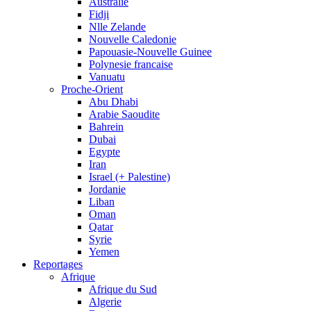
Australie
Fidji
Nlle Zelande
Nouvelle Caledonie
Papouasie-Nouvelle Guinee
Polynesie francaise
Vanuatu
Proche-Orient
Abu Dhabi
Arabie Saoudite
Bahrein
Dubai
Egypte
Iran
Israel (+ Palestine)
Jordanie
Liban
Oman
Qatar
Syrie
Yemen
Reportages
Afrique
Afrique du Sud
Algerie