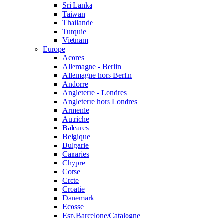
Sri Lanka
Taiwan
Thailande
Turquie
Vietnam
Europe
Acores
Allemagne - Berlin
Allemagne hors Berlin
Andorre
Angleterre - Londres
Angleterre hors Londres
Armenie
Autriche
Baleares
Belgique
Bulgarie
Canaries
Chypre
Corse
Crete
Croatie
Danemark
Ecosse
Esp.Barcelone/Catalogne