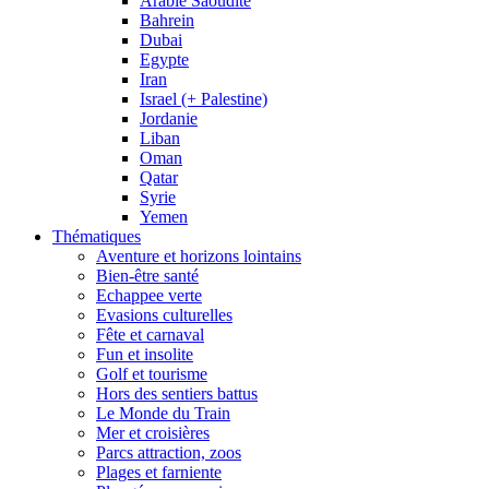
Arabie Saoudite
Bahrein
Dubai
Egypte
Iran
Israel (+ Palestine)
Jordanie
Liban
Oman
Qatar
Syrie
Yemen
Thématiques
Aventure et horizons lointains
Bien-être santé
Echappee verte
Evasions culturelles
Fête et carnaval
Fun et insolite
Golf et tourisme
Hors des sentiers battus
Le Monde du Train
Mer et croisières
Parcs attraction, zoos
Plages et farniente