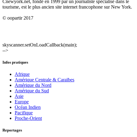
Cnewyork.net, fondé en 1999 par un journaliste spécialisé dans le
tourisme, est le plus ancien site internet francophone sur New York.
© oopartir 2017
skyscanner.setOnLoadCallback(main);
-->
Infos pratiques
Afrique
Amérique Centrale & Caraïbes
Amérique du Nord
Amérique du Sud
Asie
Europe
Océan Indien
Pacifique
Proche-Orient
Reportages