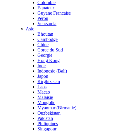
Colombie
Equateur
Guyane Francaise
Perou
Venezuela
Asie
Bhoutan
Cambodge
Chine
Coree du Sud
Georgie
Hong Kong
Inde
Indonesie (Bali)
Japon
Kirghizistan
Laos
Macao
Malaisie
Mongolie
Myanmar (Birmanie)
Ouzbekistan
Pakistan
Philippines
Singapour