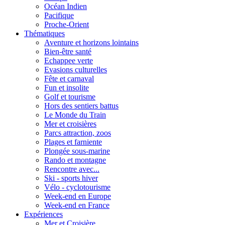
Océan Indien
Pacifique
Proche-Orient
Thématiques
Aventure et horizons lointains
Bien-être santé
Echappee verte
Evasions culturelles
Fête et carnaval
Fun et insolite
Golf et tourisme
Hors des sentiers battus
Le Monde du Train
Mer et croisières
Parcs attraction, zoos
Plages et farniente
Plongée sous-marine
Rando et montagne
Rencontre avec...
Ski - sports hiver
Vélo - cyclotourisme
Week-end en Europe
Week-end en France
Expériences
Mer et Croisière