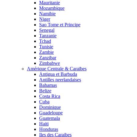
Mauritanie
Mozambique
Namibie
Niger
Sao Tome et Principe
Senegal
Tanzanie
Tchad
Tunisie
Zambie
Zanzibar
Zimbabwe
Amérique Centrale & Caraïbes
Antigua et Barbuda
Antilles neerlandaises
Bahamas
Belize
Costa Rica
Cuba
Dominique
Guadeloupe
Guatemala
Haiti
Honduras
Iles des Caraibes