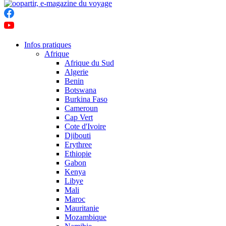
Infos pratiques
Afrique
Afrique du Sud
Algerie
Benin
Botswana
Burkina Faso
Cameroun
Cap Vert
Cote d'Ivoire
Djibouti
Erythree
Ethiopie
Gabon
Kenya
Libye
Mali
Maroc
Mauritanie
Mozambique