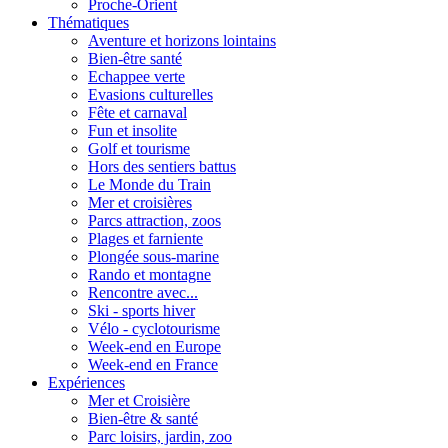
Proche-Orient
Thématiques
Aventure et horizons lointains
Bien-être santé
Echappee verte
Evasions culturelles
Fête et carnaval
Fun et insolite
Golf et tourisme
Hors des sentiers battus
Le Monde du Train
Mer et croisières
Parcs attraction, zoos
Plages et farniente
Plongée sous-marine
Rando et montagne
Rencontre avec...
Ski - sports hiver
Vélo - cyclotourisme
Week-end en Europe
Week-end en France
Expériences
Mer et Croisière
Bien-être & santé
Parc loisirs, jardin, zoo