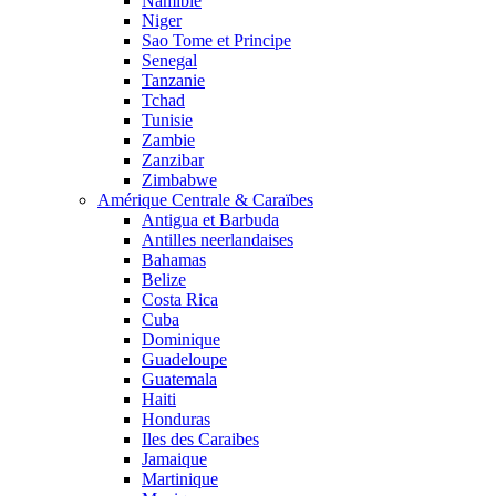
Namibie
Niger
Sao Tome et Principe
Senegal
Tanzanie
Tchad
Tunisie
Zambie
Zanzibar
Zimbabwe
Amérique Centrale & Caraïbes
Antigua et Barbuda
Antilles neerlandaises
Bahamas
Belize
Costa Rica
Cuba
Dominique
Guadeloupe
Guatemala
Haiti
Honduras
Iles des Caraibes
Jamaique
Martinique