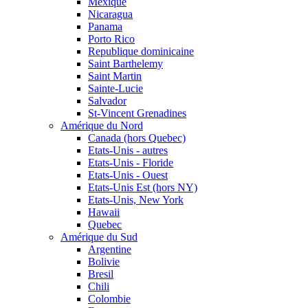
Mexique
Nicaragua
Panama
Porto Rico
Republique dominicaine
Saint Barthelemy
Saint Martin
Sainte-Lucie
Salvador
St-Vincent Grenadines
Amérique du Nord
Canada (hors Quebec)
Etats-Unis - autres
Etats-Unis - Floride
Etats-Unis - Ouest
Etats-Unis Est (hors NY)
Etats-Unis, New York
Hawaii
Quebec
Amérique du Sud
Argentine
Bolivie
Bresil
Chili
Colombie