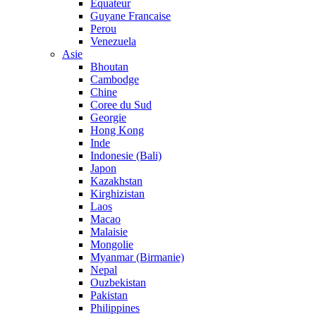
Equateur
Guyane Francaise
Perou
Venezuela
Asie
Bhoutan
Cambodge
Chine
Coree du Sud
Georgie
Hong Kong
Inde
Indonesie (Bali)
Japon
Kazakhstan
Kirghizistan
Laos
Macao
Malaisie
Mongolie
Myanmar (Birmanie)
Nepal
Ouzbekistan
Pakistan
Philippines