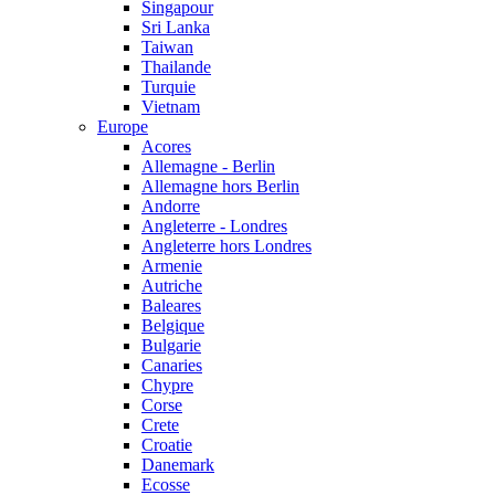
Singapour
Sri Lanka
Taiwan
Thailande
Turquie
Vietnam
Europe
Acores
Allemagne - Berlin
Allemagne hors Berlin
Andorre
Angleterre - Londres
Angleterre hors Londres
Armenie
Autriche
Baleares
Belgique
Bulgarie
Canaries
Chypre
Corse
Crete
Croatie
Danemark
Ecosse