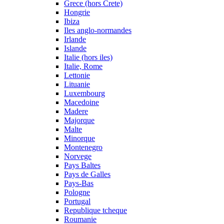
Grece (hors Crete)
Hongrie
Ibiza
Iles anglo-normandes
Irlande
Islande
Italie (hors iles)
Italie, Rome
Lettonie
Lituanie
Luxembourg
Macedoine
Madere
Majorque
Malte
Minorque
Montenegro
Norvege
Pays Baltes
Pays de Galles
Pays-Bas
Pologne
Portugal
Republique tcheque
Roumanie