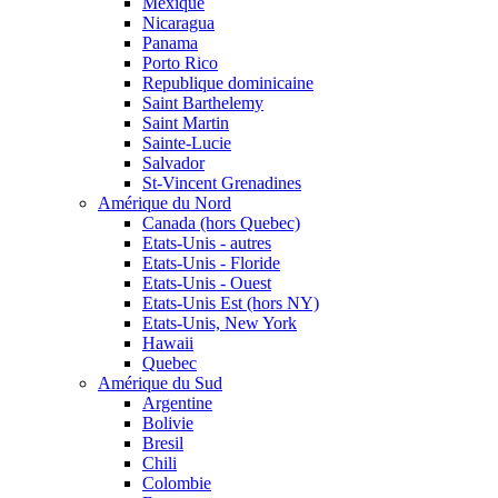
Mexique
Nicaragua
Panama
Porto Rico
Republique dominicaine
Saint Barthelemy
Saint Martin
Sainte-Lucie
Salvador
St-Vincent Grenadines
Amérique du Nord
Canada (hors Quebec)
Etats-Unis - autres
Etats-Unis - Floride
Etats-Unis - Ouest
Etats-Unis Est (hors NY)
Etats-Unis, New York
Hawaii
Quebec
Amérique du Sud
Argentine
Bolivie
Bresil
Chili
Colombie