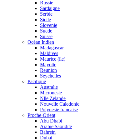
Russie
Sardaigne
Serbie
Sicile
Slovenie
Suede
Suisse
Océan Indien
Madagascar
Maldives
Maurice (ile)
Mayotte
Reunion
Seychelles
Pacifique
Australie
Micronesie
Nlle Zelande
Nouvelle Caledonie
Polynesie francaise
Proche-Orient
Abu Dhabi
Arabie Saoudite
Bahrein
Dubai