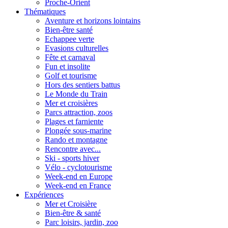
Proche-Orient
Thématiques
Aventure et horizons lointains
Bien-être santé
Echappee verte
Evasions culturelles
Fête et carnaval
Fun et insolite
Golf et tourisme
Hors des sentiers battus
Le Monde du Train
Mer et croisières
Parcs attraction, zoos
Plages et farniente
Plongée sous-marine
Rando et montagne
Rencontre avec...
Ski - sports hiver
Vélo - cyclotourisme
Week-end en Europe
Week-end en France
Expériences
Mer et Croisière
Bien-être & santé
Parc loisirs, jardin, zoo