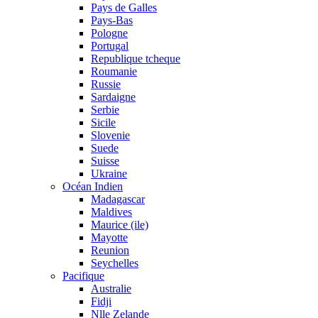
Pays de Galles
Pays-Bas
Pologne
Portugal
Republique tcheque
Roumanie
Russie
Sardaigne
Serbie
Sicile
Slovenie
Suede
Suisse
Ukraine
Océan Indien
Madagascar
Maldives
Maurice (ile)
Mayotte
Reunion
Seychelles
Pacifique
Australie
Fidji
Nlle Zelande