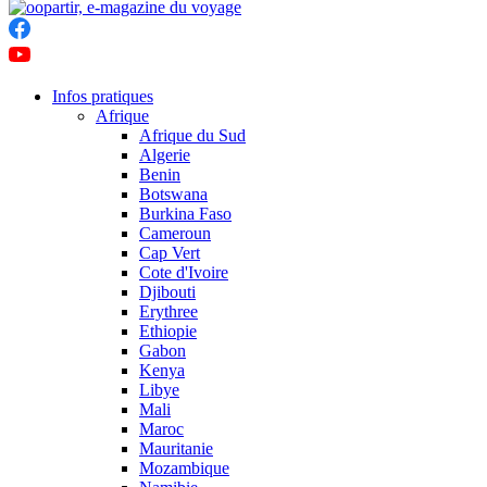
Infos pratiques
Afrique
Afrique du Sud
Algerie
Benin
Botswana
Burkina Faso
Cameroun
Cap Vert
Cote d'Ivoire
Djibouti
Erythree
Ethiopie
Gabon
Kenya
Libye
Mali
Maroc
Mauritanie
Mozambique