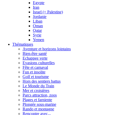
Egypte
Iran
Israel (+ Palestine)
Jordanie
Liban
Oman
Qatar
Syrie
Yemen
Thématiques
Aventure et horizons lointains
Bien-être santé
Echappee verte
Evasions culturelles
Fête et carnaval
Fun et insolite
Golf et tourisme
Hors des sentiers battus
Le Monde du Train
Mer et croisières
Parcs attraction, zoos
Plages et farniente
Plongée sous-marine
Rando et montagne
Rencontre avec...