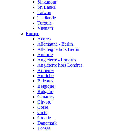
Singapour
Sri Lanka
Taiwan
Thailande
Turquie
Vietnam
Europe
Acores
Allemagne - Berlin
Allemagne hors Berlin
Andorre
Angleterre - Londres
Angleterre hors Londres
Armenie
Autriche
Baleares
Belgique
Bulgarie
Canaries
Chypre
Corse
Crete
Croatie
Danemark
Ecosse