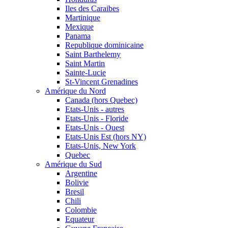
Iles des Caraibes
Martinique
Mexique
Panama
Republique dominicaine
Saint Barthelemy
Saint Martin
Sainte-Lucie
St-Vincent Grenadines
Amérique du Nord
Canada (hors Quebec)
Etats-Unis - autres
Etats-Unis - Floride
Etats-Unis - Ouest
Etats-Unis Est (hors NY)
Etats-Unis, New York
Quebec
Amérique du Sud
Argentine
Bolivie
Bresil
Chili
Colombie
Equateur