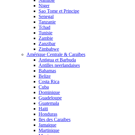
Namibie
Niger
Sao Tome et Principe
Senegal
Tanzanie
Tchad
Tunisie
Zambie
Zanzibar
Zimbabwe
Amérique Centrale & Caraïbes
Antigua et Barbuda
Antilles neerlandaises
Bahamas
Belize
Costa Rica
Cuba
Dominique
Guadeloupe
Guatemala
Haiti
Honduras
Iles des Caraibes
Jamaique
Martinique