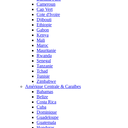
Cameroun
Cap Vert
Cote d'Ivoire
Djibouti
Ethiopie
Gabon
Kenya
Mali
Maroc
Mauritanie
Rwanda
Senegal
Tanzanie
Tchad
Tunisie
Zimbabwe
Amérique Centrale & Caraïbes
Bahamas
Belize
Costa Rica
Cuba
Dominique
Guadeloupe
Guatemala
Honduras