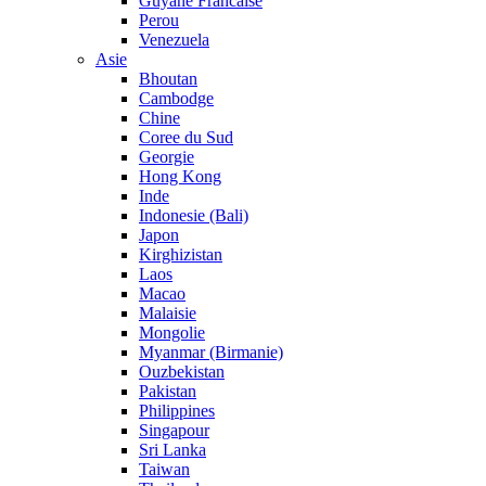
Guyane Francaise
Perou
Venezuela
Asie
Bhoutan
Cambodge
Chine
Coree du Sud
Georgie
Hong Kong
Inde
Indonesie (Bali)
Japon
Kirghizistan
Laos
Macao
Malaisie
Mongolie
Myanmar (Birmanie)
Ouzbekistan
Pakistan
Philippines
Singapour
Sri Lanka
Taiwan