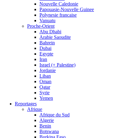
Nouvelle Caledonie
Papouasie-Nouvelle Guinee
Polynesie francaise
Vanuatu
Proche-Orient
Abu Dhabi
Arabie Saoudite
Bahrein
Dubai
Egypte
Iran
Israel (+ Palestine)
Jordanie
Liban
Oman
Qatar
Syrie
Yemen
Reportages
Afrique
Afrique du Sud
Algerie
Benin
Botswana
Burkina Faso