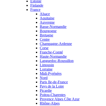
Estonie
Finlande
France
Alsace
Aquitaine
Auvergne
Basse-Normandie
Bourgogne
Bretagne
Centre
Champagne-Ardenne
Corse
Franche-Comté
Haute-Normandie
Languedoc-Roussillon
Limousin
Lorraine
Midi-Pyrénées
Nord
Paris Ile-de-France
Pays de la Loire
Picardie
Poitou-Charentes
Provence Alpes Côte Azur
Rhône-Alpes