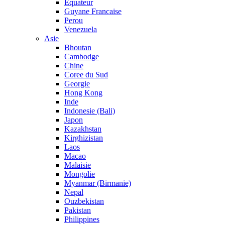
Equateur
Guyane Francaise
Perou
Venezuela
Asie
Bhoutan
Cambodge
Chine
Coree du Sud
Georgie
Hong Kong
Inde
Indonesie (Bali)
Japon
Kazakhstan
Kirghizistan
Laos
Macao
Malaisie
Mongolie
Myanmar (Birmanie)
Nepal
Ouzbekistan
Pakistan
Philippines