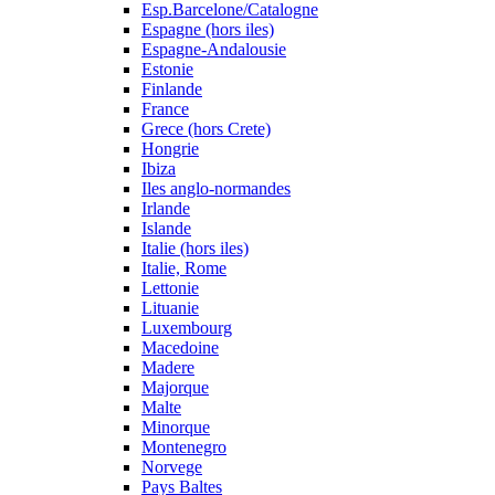
Esp.Barcelone/Catalogne
Espagne (hors iles)
Espagne-Andalousie
Estonie
Finlande
France
Grece (hors Crete)
Hongrie
Ibiza
Iles anglo-normandes
Irlande
Islande
Italie (hors iles)
Italie, Rome
Lettonie
Lituanie
Luxembourg
Macedoine
Madere
Majorque
Malte
Minorque
Montenegro
Norvege
Pays Baltes