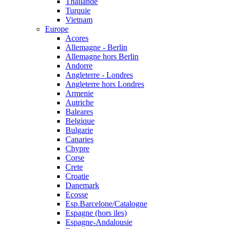
Thailande
Turquie
Vietnam
Europe
Acores
Allemagne - Berlin
Allemagne hors Berlin
Andorre
Angleterre - Londres
Angleterre hors Londres
Armenie
Autriche
Baleares
Belgique
Bulgarie
Canaries
Chypre
Corse
Crete
Croatie
Danemark
Ecosse
Esp.Barcelone/Catalogne
Espagne (hors iles)
Espagne-Andalousie