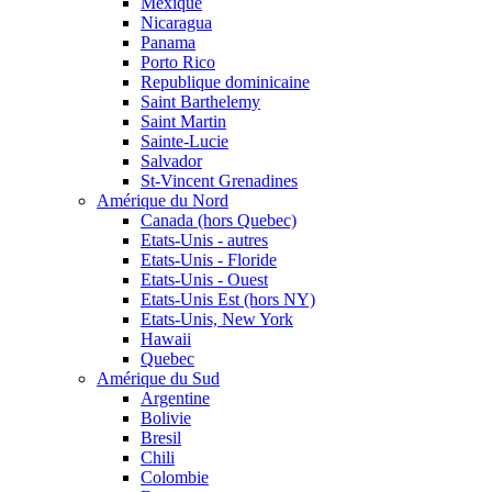
Mexique
Nicaragua
Panama
Porto Rico
Republique dominicaine
Saint Barthelemy
Saint Martin
Sainte-Lucie
Salvador
St-Vincent Grenadines
Amérique du Nord
Canada (hors Quebec)
Etats-Unis - autres
Etats-Unis - Floride
Etats-Unis - Ouest
Etats-Unis Est (hors NY)
Etats-Unis, New York
Hawaii
Quebec
Amérique du Sud
Argentine
Bolivie
Bresil
Chili
Colombie