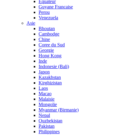
Equateur
Guyane Francaise
Perou
Venezuela
Asie
Bhoutan
Cambodge
Chine
Coree du Sud
Georgie
Hong Kong
Inde
Indonesie (Bali)
Japon
Kazakhstan
Kirghizistan
Laos
Macao
Malaisie
Mongolie
Myanmar (Birmanie)
Nepal
Ouzbekistan
Pakistan
Philippines