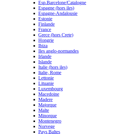
Esp.Barcelone/Catalogne
Espagne (hors iles)
Espagne-Andalousie
Estonie
Finlande
France
Grece (hors Crete)
Hongrie
Ibiza
Iles anglo-normandes
Irlande
Islande
Italie (hors iles)
Italie, Rome
Lettonie
Lituanie
Luxembourg
Macedoine
Madere
Majorque
Malte
Minorque
Montenegro
Norvege
Pays Baltes