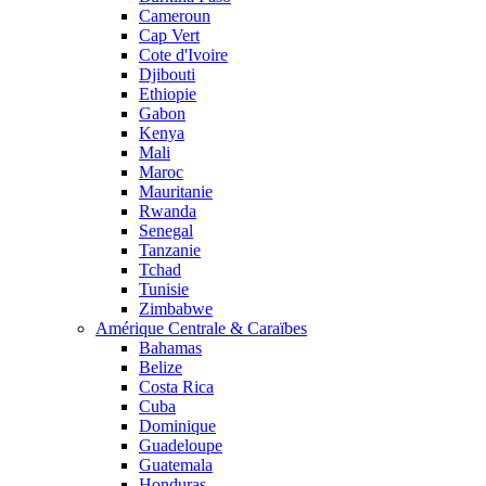
Cameroun
Cap Vert
Cote d'Ivoire
Djibouti
Ethiopie
Gabon
Kenya
Mali
Maroc
Mauritanie
Rwanda
Senegal
Tanzanie
Tchad
Tunisie
Zimbabwe
Amérique Centrale & Caraïbes
Bahamas
Belize
Costa Rica
Cuba
Dominique
Guadeloupe
Guatemala
Honduras