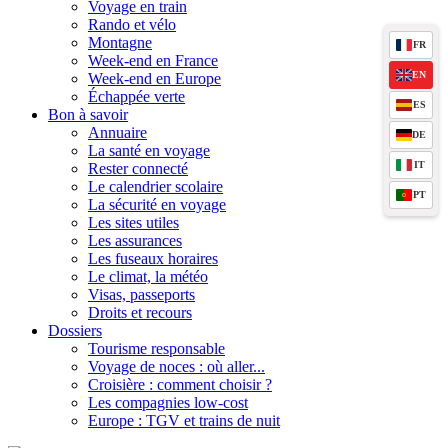
Voyage en train
Rando et vélo
Montagne
FR
Week-end en France
EN
Week-end en Europe
Échappée verte
ES
Bon à savoir
Annuaire
DE
La santé en voyage
IT
Rester connecté
Le calendrier scolaire
PT
La sécurité en voyage
Les sites utiles
Les assurances
Les fuseaux horaires
Le climat, la météo
Visas, passeports
Droits et recours
Dossiers
Tourisme responsable
Voyage de noces : où aller...
Croisière : comment choisir ?
Les compagnies low-cost
Europe : TGV et trains de nuit