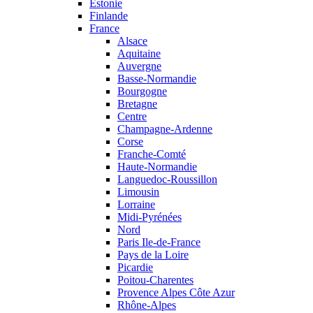
Estonie
Finlande
France
Alsace
Aquitaine
Auvergne
Basse-Normandie
Bourgogne
Bretagne
Centre
Champagne-Ardenne
Corse
Franche-Comté
Haute-Normandie
Languedoc-Roussillon
Limousin
Lorraine
Midi-Pyrénées
Nord
Paris Ile-de-France
Pays de la Loire
Picardie
Poitou-Charentes
Provence Alpes Côte Azur
Rhône-Alpes