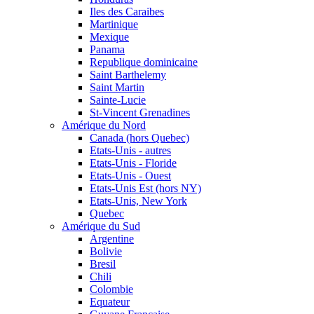
Iles des Caraibes
Martinique
Mexique
Panama
Republique dominicaine
Saint Barthelemy
Saint Martin
Sainte-Lucie
St-Vincent Grenadines
Amérique du Nord
Canada (hors Quebec)
Etats-Unis - autres
Etats-Unis - Floride
Etats-Unis - Ouest
Etats-Unis Est (hors NY)
Etats-Unis, New York
Quebec
Amérique du Sud
Argentine
Bolivie
Bresil
Chili
Colombie
Equateur