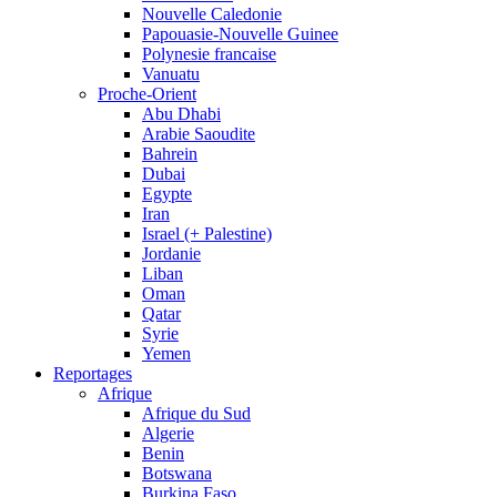
Nouvelle Caledonie
Papouasie-Nouvelle Guinee
Polynesie francaise
Vanuatu
Proche-Orient
Abu Dhabi
Arabie Saoudite
Bahrein
Dubai
Egypte
Iran
Israel (+ Palestine)
Jordanie
Liban
Oman
Qatar
Syrie
Yemen
Reportages
Afrique
Afrique du Sud
Algerie
Benin
Botswana
Burkina Faso