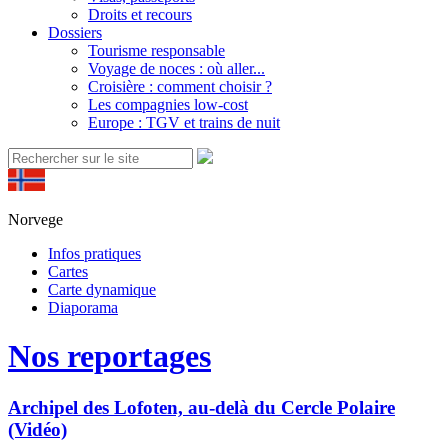
Droits et recours
Dossiers
Tourisme responsable
Voyage de noces : où aller...
Croisière : comment choisir ?
Les compagnies low-cost
Europe : TGV et trains de nuit
Norvege
Infos pratiques
Cartes
Carte dynamique
Diaporama
Nos reportages
Archipel des Lofoten, au-delà du Cercle Polaire
(Vidéo)