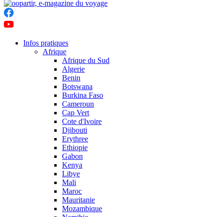
Infos pratiques
Afrique
Afrique du Sud
Algerie
Benin
Botswana
Burkina Faso
Cameroun
Cap Vert
Cote d'Ivoire
Djibouti
Erythree
Ethiopie
Gabon
Kenya
Libye
Mali
Maroc
Mauritanie
Mozambique