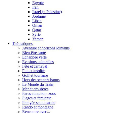
Egypte
Iran
Israel (+ Palestine)
Jordanie
Liban
Oman
Qatar
Syrie
Yemen
Thématiques
Aventure et horizons lointains
Bien-être santé
Echappee verte
Evasions culturelles
Fête et carnaval
Fun et insolite
Golf et tourisme
Hors des sentiers battus
Le Monde du Train
Mer et croisières
Parcs attraction, zoos
Plages et farniente
Plongée sous-marine
Rando et montagne
Rencontre avec...