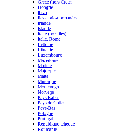
Grece (hors Crete)
Hongrie
Ibiza
Iles anglo-normandes
Irlande
Islande
Italie (hors iles)
Italie, Rome
Lettonie
Lituanie
Luxembourg
Macedoine
Madere
Majorque
Malte
Minorque
Montenegro
Norvege
Pays Baltes
Pays de Galles
Pays-Bas
Pologne
Portugal
Republique tcheque
Roumanie