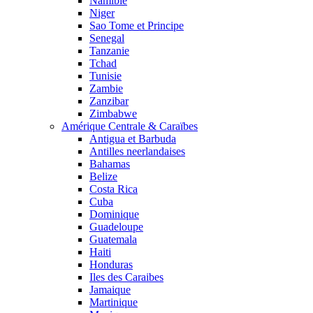
Namibie
Niger
Sao Tome et Principe
Senegal
Tanzanie
Tchad
Tunisie
Zambie
Zanzibar
Zimbabwe
Amérique Centrale & Caraïbes
Antigua et Barbuda
Antilles neerlandaises
Bahamas
Belize
Costa Rica
Cuba
Dominique
Guadeloupe
Guatemala
Haiti
Honduras
Iles des Caraibes
Jamaique
Martinique