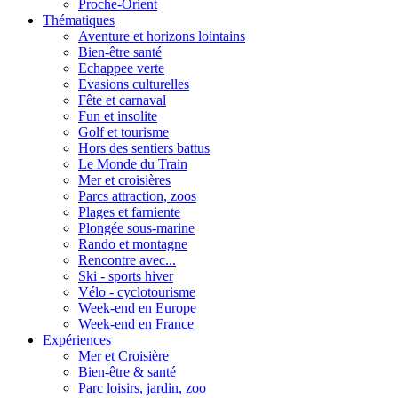
Proche-Orient
Thématiques
Aventure et horizons lointains
Bien-être santé
Echappee verte
Evasions culturelles
Fête et carnaval
Fun et insolite
Golf et tourisme
Hors des sentiers battus
Le Monde du Train
Mer et croisières
Parcs attraction, zoos
Plages et farniente
Plongée sous-marine
Rando et montagne
Rencontre avec...
Ski - sports hiver
Vélo - cyclotourisme
Week-end en Europe
Week-end en France
Expériences
Mer et Croisière
Bien-être & santé
Parc loisirs, jardin, zoo