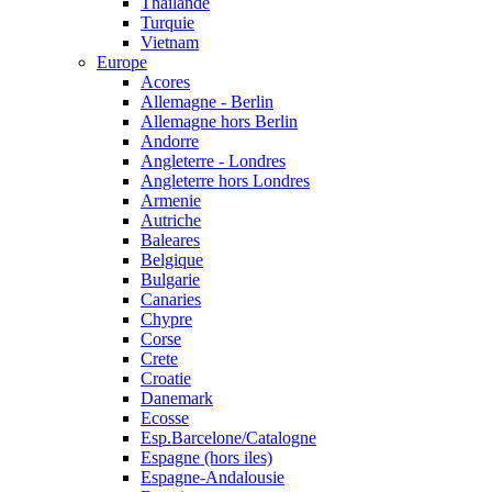
Thailande
Turquie
Vietnam
Europe
Acores
Allemagne - Berlin
Allemagne hors Berlin
Andorre
Angleterre - Londres
Angleterre hors Londres
Armenie
Autriche
Baleares
Belgique
Bulgarie
Canaries
Chypre
Corse
Crete
Croatie
Danemark
Ecosse
Esp.Barcelone/Catalogne
Espagne (hors iles)
Espagne-Andalousie