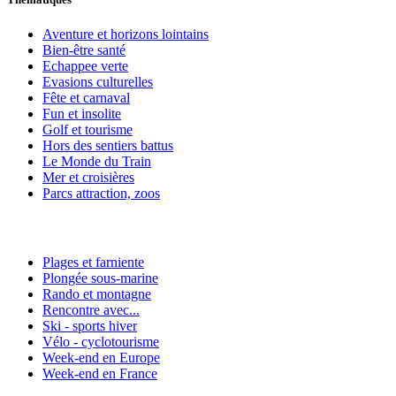
Aventure et horizons lointains
Bien-être santé
Echappee verte
Evasions culturelles
Fête et carnaval
Fun et insolite
Golf et tourisme
Hors des sentiers battus
Le Monde du Train
Mer et croisières
Parcs attraction, zoos
Plages et farniente
Plongée sous-marine
Rando et montagne
Rencontre avec...
Ski - sports hiver
Vélo - cyclotourisme
Week-end en Europe
Week-end en France