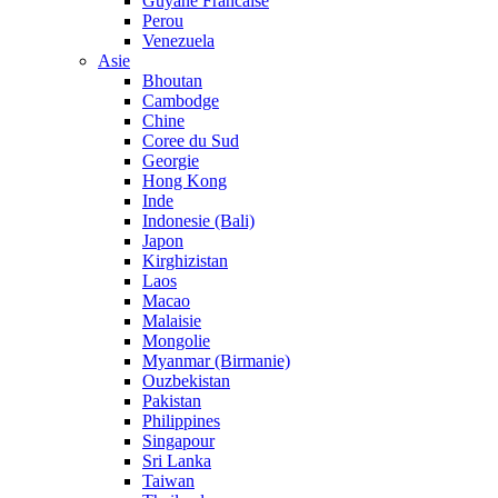
Guyane Francaise
Perou
Venezuela
Asie
Bhoutan
Cambodge
Chine
Coree du Sud
Georgie
Hong Kong
Inde
Indonesie (Bali)
Japon
Kirghizistan
Laos
Macao
Malaisie
Mongolie
Myanmar (Birmanie)
Ouzbekistan
Pakistan
Philippines
Singapour
Sri Lanka
Taiwan