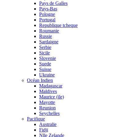
Pays de Galles
Pays-Bas
Pologne
Portugal
Republique tcheque
Roumanie
Russie
Sardaigne
Serbie
Sicile
Slovenie
Suede
Suisse
Ukraine
Océan Indien
Madagascar
Maldives
Maurice (ile)
Mayotte
Reunion
Seychelles
Pacifique
Australie
Fidji
Nlle Zelande