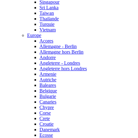
Singapour
Sri Lanka
Taiwan
Thailande
Turquie
Vietnam
Europe
Acores
Allemagne - Berlin
Allemagne hors Berlin
Andorre
Angleterre - Londres
Angleterre hors Londres
Armenie
Autriche
Baleares
Belgique
Bulgarie
Canaries
Chypre
Corse
Crete
Croatie
Danemark
Ecosse