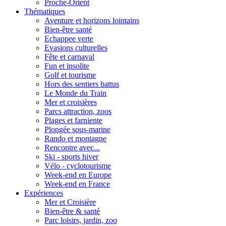
Proche-Orient
Thématiques
Aventure et horizons lointains
Bien-être santé
Echappee verte
Evasions culturelles
Fête et carnaval
Fun et insolite
Golf et tourisme
Hors des sentiers battus
Le Monde du Train
Mer et croisières
Parcs attraction, zoos
Plages et farniente
Plongée sous-marine
Rando et montagne
Rencontre avec...
Ski - sports hiver
Vélo - cyclotourisme
Week-end en Europe
Week-end en France
Expériences
Mer et Croisière
Bien-être & santé
Parc loisirs, jardin, zoo