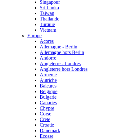
Singapour
Sri Lanka
Taiwan
Thailande
Turquie
Vietnam
Europe
Acores
Allemagne - Berlin
Allemagne hors Berlin
Andorre
Angleterre - Londres
Angleterre hors Londres
Armenie
Autriche
Baleares
Belgique
Bulgarie
Canaries
Chypre
Corse
Crete
Croatie
Danemark
Ecosse