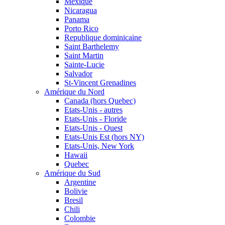
Mexique
Nicaragua
Panama
Porto Rico
Republique dominicaine
Saint Barthelemy
Saint Martin
Sainte-Lucie
Salvador
St-Vincent Grenadines
Amérique du Nord
Canada (hors Quebec)
Etats-Unis - autres
Etats-Unis - Floride
Etats-Unis - Ouest
Etats-Unis Est (hors NY)
Etats-Unis, New York
Hawaii
Quebec
Amérique du Sud
Argentine
Bolivie
Bresil
Chili
Colombie