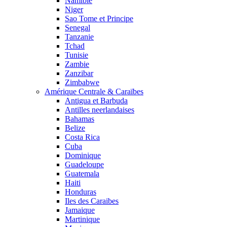
Namibie
Niger
Sao Tome et Principe
Senegal
Tanzanie
Tchad
Tunisie
Zambie
Zanzibar
Zimbabwe
Amérique Centrale & Caraïbes
Antigua et Barbuda
Antilles neerlandaises
Bahamas
Belize
Costa Rica
Cuba
Dominique
Guadeloupe
Guatemala
Haiti
Honduras
Iles des Caraibes
Jamaique
Martinique