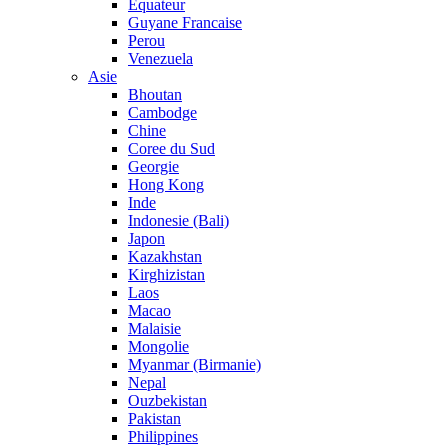
Equateur
Guyane Francaise
Perou
Venezuela
Asie
Bhoutan
Cambodge
Chine
Coree du Sud
Georgie
Hong Kong
Inde
Indonesie (Bali)
Japon
Kazakhstan
Kirghizistan
Laos
Macao
Malaisie
Mongolie
Myanmar (Birmanie)
Nepal
Ouzbekistan
Pakistan
Philippines