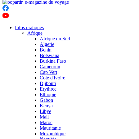
Infos pratiques
Afrique
Afrique du Sud
Algerie
Benin
Botswana
Burkina Faso
Cameroun
Cap Vert
Cote d'Ivoire
Djibouti
Erythree
Ethiopie
Gabon
Kenya
Libye
Mali
Maroc
Mauritanie
Mozambique