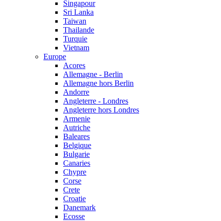
Singapour
Sri Lanka
Taiwan
Thailande
Turquie
Vietnam
Europe
Acores
Allemagne - Berlin
Allemagne hors Berlin
Andorre
Angleterre - Londres
Angleterre hors Londres
Armenie
Autriche
Baleares
Belgique
Bulgarie
Canaries
Chypre
Corse
Crete
Croatie
Danemark
Ecosse