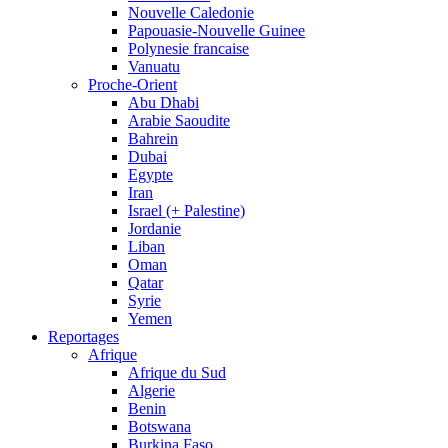
Nouvelle Caledonie
Papouasie-Nouvelle Guinee
Polynesie francaise
Vanuatu
Proche-Orient
Abu Dhabi
Arabie Saoudite
Bahrein
Dubai
Egypte
Iran
Israel (+ Palestine)
Jordanie
Liban
Oman
Qatar
Syrie
Yemen
Reportages
Afrique
Afrique du Sud
Algerie
Benin
Botswana
Burkina Faso