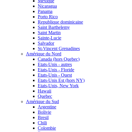
Mexique
Nicaragua
Panama
Porto Rico
Republique dominicaine
Saint Barthelemy
Saint Martin
Sainte-Lucie
Salvador
St-Vincent Grenadines
Amérique du Nord
Canada (hors Quebec)
Etats-Unis - autres
Etats-Unis - Floride
Etats-Unis - Ouest
Etats-Unis Est (hors NY)
Etats-Unis, New York
Hawaii
Quebec
Amérique du Sud
Argentine
Bolivie
Bresil
Chili
Colombie