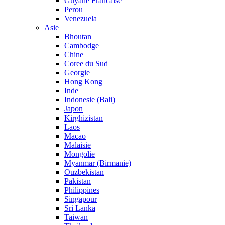
Guyane Francaise
Perou
Venezuela
Asie
Bhoutan
Cambodge
Chine
Coree du Sud
Georgie
Hong Kong
Inde
Indonesie (Bali)
Japon
Kirghizistan
Laos
Macao
Malaisie
Mongolie
Myanmar (Birmanie)
Ouzbekistan
Pakistan
Philippines
Singapour
Sri Lanka
Taiwan