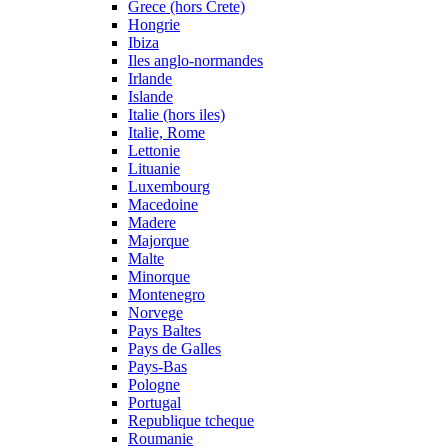
Grece (hors Crete)
Hongrie
Ibiza
Iles anglo-normandes
Irlande
Islande
Italie (hors iles)
Italie, Rome
Lettonie
Lituanie
Luxembourg
Macedoine
Madere
Majorque
Malte
Minorque
Montenegro
Norvege
Pays Baltes
Pays de Galles
Pays-Bas
Pologne
Portugal
Republique tcheque
Roumanie