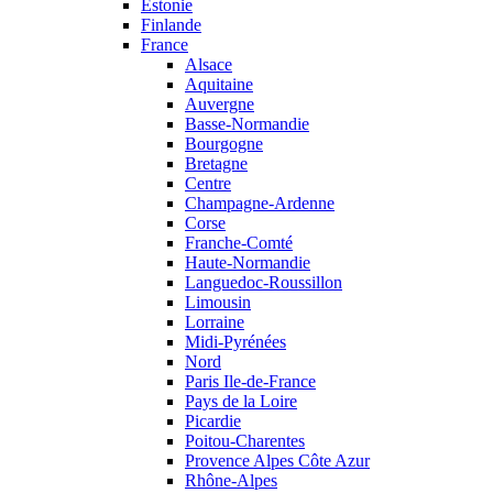
Estonie
Finlande
France
Alsace
Aquitaine
Auvergne
Basse-Normandie
Bourgogne
Bretagne
Centre
Champagne-Ardenne
Corse
Franche-Comté
Haute-Normandie
Languedoc-Roussillon
Limousin
Lorraine
Midi-Pyrénées
Nord
Paris Ile-de-France
Pays de la Loire
Picardie
Poitou-Charentes
Provence Alpes Côte Azur
Rhône-Alpes