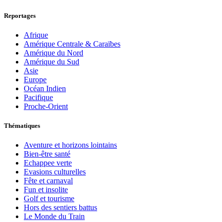
Reportages
Afrique
Amérique Centrale & Caraïbes
Amérique du Nord
Amérique du Sud
Asie
Europe
Océan Indien
Pacifique
Proche-Orient
Thématiques
Aventure et horizons lointains
Bien-être santé
Echappee verte
Evasions culturelles
Fête et carnaval
Fun et insolite
Golf et tourisme
Hors des sentiers battus
Le Monde du Train