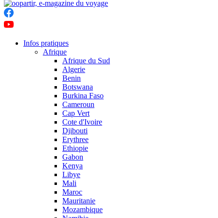
Infos pratiques
Afrique
Afrique du Sud
Algerie
Benin
Botswana
Burkina Faso
Cameroun
Cap Vert
Cote d'Ivoire
Djibouti
Erythree
Ethiopie
Gabon
Kenya
Libye
Mali
Maroc
Mauritanie
Mozambique