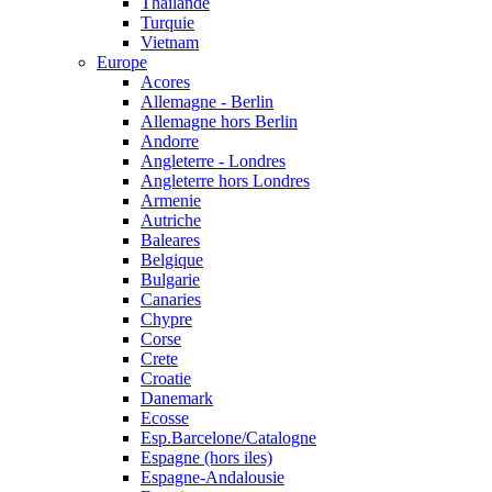
Thailande
Turquie
Vietnam
Europe
Acores
Allemagne - Berlin
Allemagne hors Berlin
Andorre
Angleterre - Londres
Angleterre hors Londres
Armenie
Autriche
Baleares
Belgique
Bulgarie
Canaries
Chypre
Corse
Crete
Croatie
Danemark
Ecosse
Esp.Barcelone/Catalogne
Espagne (hors iles)
Espagne-Andalousie