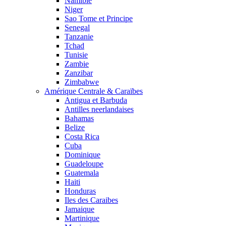
Namibie
Niger
Sao Tome et Principe
Senegal
Tanzanie
Tchad
Tunisie
Zambie
Zanzibar
Zimbabwe
Amérique Centrale & Caraïbes
Antigua et Barbuda
Antilles neerlandaises
Bahamas
Belize
Costa Rica
Cuba
Dominique
Guadeloupe
Guatemala
Haiti
Honduras
Iles des Caraibes
Jamaique
Martinique