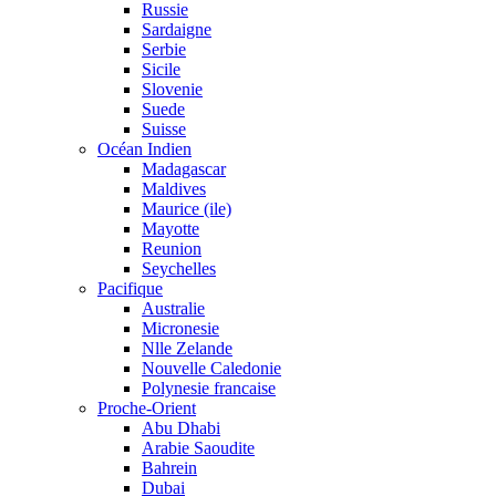
Russie
Sardaigne
Serbie
Sicile
Slovenie
Suede
Suisse
Océan Indien
Madagascar
Maldives
Maurice (ile)
Mayotte
Reunion
Seychelles
Pacifique
Australie
Micronesie
Nlle Zelande
Nouvelle Caledonie
Polynesie francaise
Proche-Orient
Abu Dhabi
Arabie Saoudite
Bahrein
Dubai