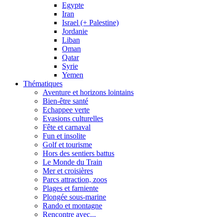
Egypte
Iran
Israel (+ Palestine)
Jordanie
Liban
Oman
Qatar
Syrie
Yemen
Thématiques
Aventure et horizons lointains
Bien-être santé
Echappee verte
Evasions culturelles
Fête et carnaval
Fun et insolite
Golf et tourisme
Hors des sentiers battus
Le Monde du Train
Mer et croisières
Parcs attraction, zoos
Plages et farniente
Plongée sous-marine
Rando et montagne
Rencontre avec...