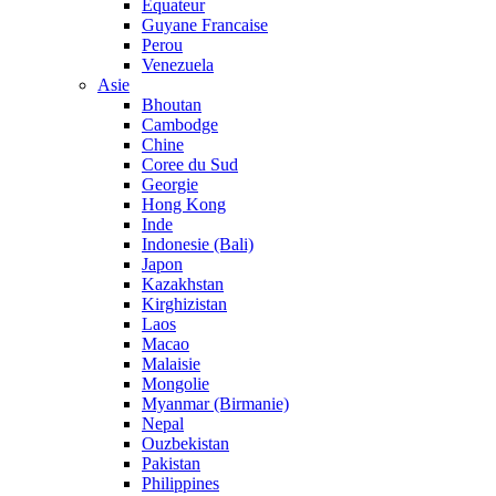
Equateur
Guyane Francaise
Perou
Venezuela
Asie
Bhoutan
Cambodge
Chine
Coree du Sud
Georgie
Hong Kong
Inde
Indonesie (Bali)
Japon
Kazakhstan
Kirghizistan
Laos
Macao
Malaisie
Mongolie
Myanmar (Birmanie)
Nepal
Ouzbekistan
Pakistan
Philippines