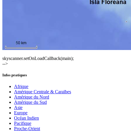
skyscanner.setOnLoadCallback(main);
-->
Infos pratiques
Afrique
Amérique Centrale & Caraïbes
Amérique du Nord
Amérique du Sud
Asie
Europe
Océan Indien
Pacifique
Proche-Orient