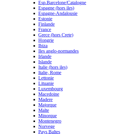
Esp.Barcelone/Catalogne
Espagne (hors iles)
Espagne-Andalousie
Estonie
Finlande
France
Grece (hors Crete)
Hongrie
Ibiza
Iles anglo-normandes
Irlande
Islande
Italie (hors iles)
Italie, Rome
Lettonie
Lituanie
Luxembourg
Macedoine
Madere
Majorque
Malte
Minorque
Montenegro
Norvege
Pays Baltes