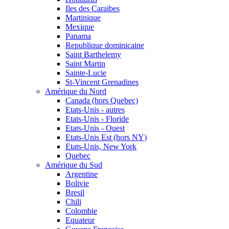
Iles des Caraibes
Martinique
Mexique
Panama
Republique dominicaine
Saint Barthelemy
Saint Martin
Sainte-Lucie
St-Vincent Grenadines
Amérique du Nord
Canada (hors Quebec)
Etats-Unis - autres
Etats-Unis - Floride
Etats-Unis - Ouest
Etats-Unis Est (hors NY)
Etats-Unis, New York
Quebec
Amérique du Sud
Argentine
Bolivie
Bresil
Chili
Colombie
Equateur