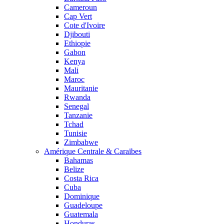
Cameroun
Cap Vert
Cote d'Ivoire
Djibouti
Ethiopie
Gabon
Kenya
Mali
Maroc
Mauritanie
Rwanda
Senegal
Tanzanie
Tchad
Tunisie
Zimbabwe
Amérique Centrale & Caraïbes
Bahamas
Belize
Costa Rica
Cuba
Dominique
Guadeloupe
Guatemala
Honduras