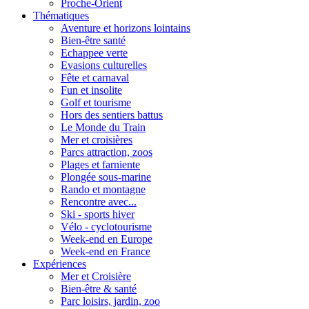
Proche-Orient
Thématiques
Aventure et horizons lointains
Bien-être santé
Echappee verte
Evasions culturelles
Fête et carnaval
Fun et insolite
Golf et tourisme
Hors des sentiers battus
Le Monde du Train
Mer et croisières
Parcs attraction, zoos
Plages et farniente
Plongée sous-marine
Rando et montagne
Rencontre avec...
Ski - sports hiver
Vélo - cyclotourisme
Week-end en Europe
Week-end en France
Expériences
Mer et Croisière
Bien-être & santé
Parc loisirs, jardin, zoo