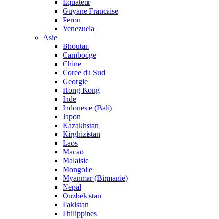
Equateur
Guyane Francaise
Perou
Venezuela
Asie
Bhoutan
Cambodge
Chine
Coree du Sud
Georgie
Hong Kong
Inde
Indonesie (Bali)
Japon
Kazakhstan
Kirghizistan
Laos
Macao
Malaisie
Mongolie
Myanmar (Birmanie)
Nepal
Ouzbekistan
Pakistan
Philippines