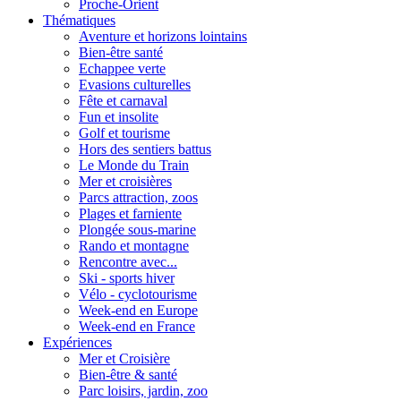
Proche-Orient
Thématiques
Aventure et horizons lointains
Bien-être santé
Echappee verte
Evasions culturelles
Fête et carnaval
Fun et insolite
Golf et tourisme
Hors des sentiers battus
Le Monde du Train
Mer et croisières
Parcs attraction, zoos
Plages et farniente
Plongée sous-marine
Rando et montagne
Rencontre avec...
Ski - sports hiver
Vélo - cyclotourisme
Week-end en Europe
Week-end en France
Expériences
Mer et Croisière
Bien-être & santé
Parc loisirs, jardin, zoo