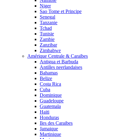
Namibie
Niger
Sao Tome et Principe
Senegal
Tanzanie
Tchad
Tunisie
Zambie
Zanzibar
Zimbabwe
Amérique Centrale & Caraïbes
Antigua et Barbuda
Antilles neerlandaises
Bahamas
Belize
Costa Rica
Cuba
Dominique
Guadeloupe
Guatemala
Haiti
Honduras
Iles des Caraibes
Jamaique
Martinique