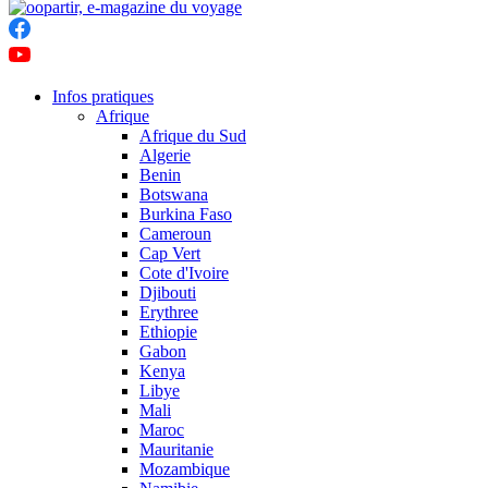
Infos pratiques
Afrique
Afrique du Sud
Algerie
Benin
Botswana
Burkina Faso
Cameroun
Cap Vert
Cote d'Ivoire
Djibouti
Erythree
Ethiopie
Gabon
Kenya
Libye
Mali
Maroc
Mauritanie
Mozambique