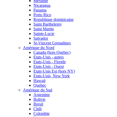
Mexique
Nicaragua
Panama
Porto Rico
Republique dominicaine
Saint Barthelemy
Saint Martin
Sainte-Lucie
Salvador
St-Vincent Grenadines
Amérique du Nord
Canada (hors Quebec)
Etats-Unis - autres
Etats-Unis - Floride
Etats-Unis - Ouest
Etats-Unis Est (hors NY)
Etats-Unis, New York
Hawaii
Quebec
Amérique du Sud
Argentine
Bolivie
Bresil
Chili
Colombie