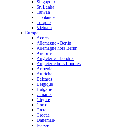
Singapour
Sri Lanka
Taiwan
Thailande
Turquie
Vietnam
Europe
Acores
Allemagne - Berlin
Allemagne hors Berlin
Andorre
Angleterre - Londres
Angleterre hors Londres
Armenie
Autriche
Baleares
Belgique
Bulgarie
Canaries
Chypre
Corse
Crete
Croatie
Danemark
Ecosse