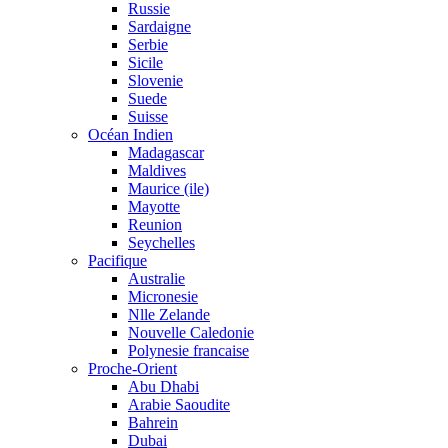
Russie
Sardaigne
Serbie
Sicile
Slovenie
Suede
Suisse
Océan Indien
Madagascar
Maldives
Maurice (ile)
Mayotte
Reunion
Seychelles
Pacifique
Australie
Micronesie
Nlle Zelande
Nouvelle Caledonie
Polynesie francaise
Proche-Orient
Abu Dhabi
Arabie Saoudite
Bahrein
Dubai