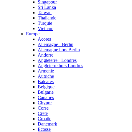
Singapour
Sri Lanka
Taiwan
Thailande
Turquie
Vietnam
Europe
Acores
Allemagne - Berlin
Allemagne hors Berlin
Andorre
Angleterre - Londres
Angleterre hors Londres
Armenie
Autriche
Baleares
Belgique
Bulgarie
Canaries
Chypre
Corse
Crete
Croatie
Danemark
Ecosse