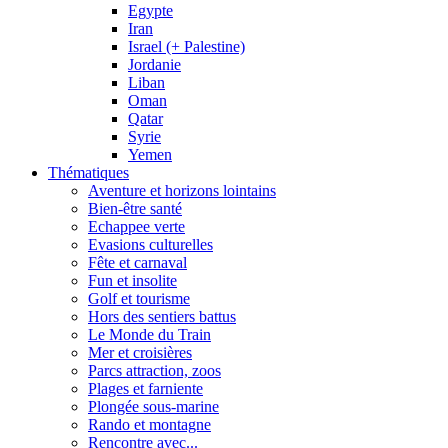
Egypte
Iran
Israel (+ Palestine)
Jordanie
Liban
Oman
Qatar
Syrie
Yemen
Thématiques
Aventure et horizons lointains
Bien-être santé
Echappee verte
Evasions culturelles
Fête et carnaval
Fun et insolite
Golf et tourisme
Hors des sentiers battus
Le Monde du Train
Mer et croisières
Parcs attraction, zoos
Plages et farniente
Plongée sous-marine
Rando et montagne
Rencontre avec...