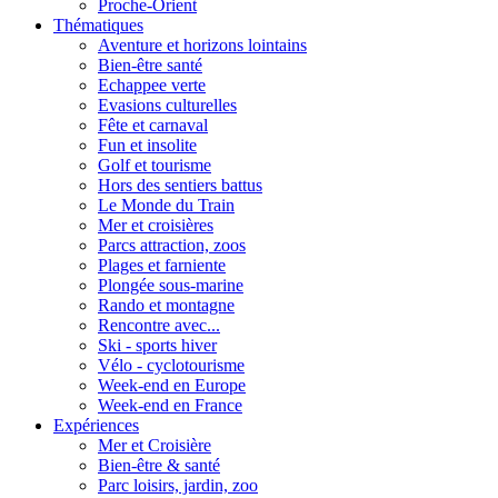
Proche-Orient
Thématiques
Aventure et horizons lointains
Bien-être santé
Echappee verte
Evasions culturelles
Fête et carnaval
Fun et insolite
Golf et tourisme
Hors des sentiers battus
Le Monde du Train
Mer et croisières
Parcs attraction, zoos
Plages et farniente
Plongée sous-marine
Rando et montagne
Rencontre avec...
Ski - sports hiver
Vélo - cyclotourisme
Week-end en Europe
Week-end en France
Expériences
Mer et Croisière
Bien-être & santé
Parc loisirs, jardin, zoo