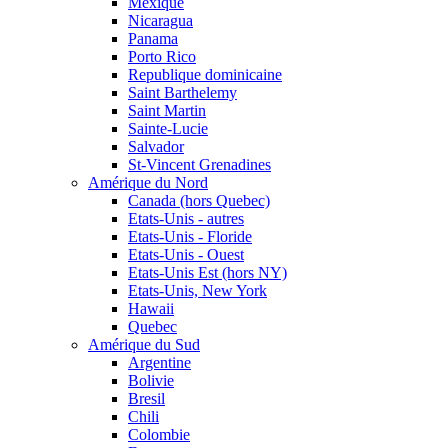
Mexique
Nicaragua
Panama
Porto Rico
Republique dominicaine
Saint Barthelemy
Saint Martin
Sainte-Lucie
Salvador
St-Vincent Grenadines
Amérique du Nord
Canada (hors Quebec)
Etats-Unis - autres
Etats-Unis - Floride
Etats-Unis - Ouest
Etats-Unis Est (hors NY)
Etats-Unis, New York
Hawaii
Quebec
Amérique du Sud
Argentine
Bolivie
Bresil
Chili
Colombie