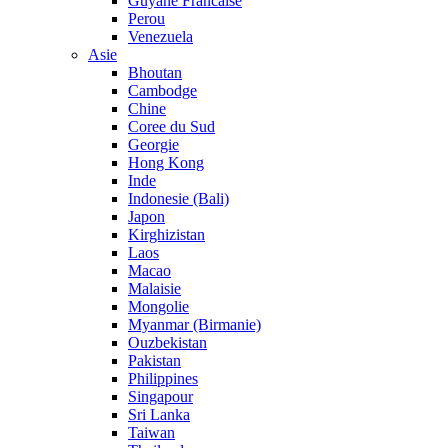
Guyane Francaise
Perou
Venezuela
Asie
Bhoutan
Cambodge
Chine
Coree du Sud
Georgie
Hong Kong
Inde
Indonesie (Bali)
Japon
Kirghizistan
Laos
Macao
Malaisie
Mongolie
Myanmar (Birmanie)
Ouzbekistan
Pakistan
Philippines
Singapour
Sri Lanka
Taiwan