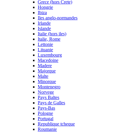
Grece (hors Crete)
Hongrie
Ibiza
Iles anglo-normandes
Irlande
Islande
Italie (hors iles)
Italie, Rome
Lettonie
Lituanie
Luxembourg
Macedoine
Madere
Majorque
Malte
Minorque
Montenegro
Norvege
Pays Baltes
Pays de Galles
Pays-Bas
Pologne
Portugal
Republique tcheque
Roumanie