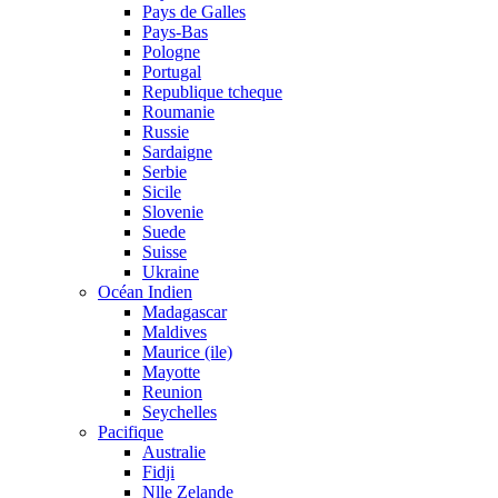
Pays de Galles
Pays-Bas
Pologne
Portugal
Republique tcheque
Roumanie
Russie
Sardaigne
Serbie
Sicile
Slovenie
Suede
Suisse
Ukraine
Océan Indien
Madagascar
Maldives
Maurice (ile)
Mayotte
Reunion
Seychelles
Pacifique
Australie
Fidji
Nlle Zelande