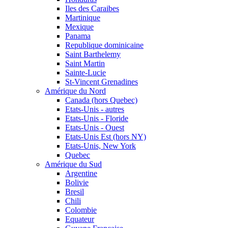
Iles des Caraibes
Martinique
Mexique
Panama
Republique dominicaine
Saint Barthelemy
Saint Martin
Sainte-Lucie
St-Vincent Grenadines
Amérique du Nord
Canada (hors Quebec)
Etats-Unis - autres
Etats-Unis - Floride
Etats-Unis - Ouest
Etats-Unis Est (hors NY)
Etats-Unis, New York
Quebec
Amérique du Sud
Argentine
Bolivie
Bresil
Chili
Colombie
Equateur