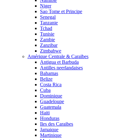
Namibie
Niger
Sao Tome et Principe
Senegal
Tanzanie
Tchad
Tunisie
Zambie
Zanzibar
Zimbabwe
Amérique Centrale & Caraïbes
Antigua et Barbuda
Antilles neerlandaises
Bahamas
Belize
Costa Rica
Cuba
Dominique
Guadeloupe
Guatemala
Haiti
Honduras
Iles des Caraibes
Jamaique
Martinique