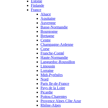
Estonie
Finlande
France
Alsace
Aquitaine
Auvergne
Basse-Normandie
Bourgogne
Bretagne
Centre
Champagne-Ardenne
Corse
Franche-Comté
Haute-Normandie
Languedoc-Roussillon
Limousin
Lorraine
Midi-Pyrénées
Nord
Paris Ile-de-France
Pays de la Loire
Picardie
Poitou-Charentes
Provence Alpes Côte Azur
Rhône-Alpes