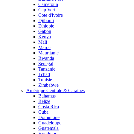
Cameroun
Cap Vert
Cote d'Ivoire
Djibouti
Ethiopie
Gabon
Kenya
Mali
Maroc
Mauritanie
Rwanda
Senegal
Tanzanie
Tchad
Tunisie
Zimbabwe
Amérique Centrale & Caraïbes
Bahamas
Belize
Costa Rica
Cuba
Dominique
Guadeloupe
Guatemala
Honduras