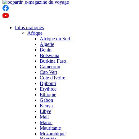
Infos pratiques
Afrique
Afrique du Sud
Algerie
Benin
Botswana
Burkina Faso
Cameroun
Cap Vert
Cote d'Ivoire
Djibouti
Erythree
Ethiopie
Gabon
Kenya
Libye
Mali
Maroc
Mauritanie
Mozambique