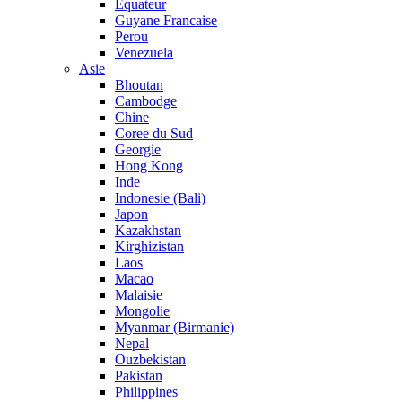
Equateur
Guyane Francaise
Perou
Venezuela
Asie
Bhoutan
Cambodge
Chine
Coree du Sud
Georgie
Hong Kong
Inde
Indonesie (Bali)
Japon
Kazakhstan
Kirghizistan
Laos
Macao
Malaisie
Mongolie
Myanmar (Birmanie)
Nepal
Ouzbekistan
Pakistan
Philippines