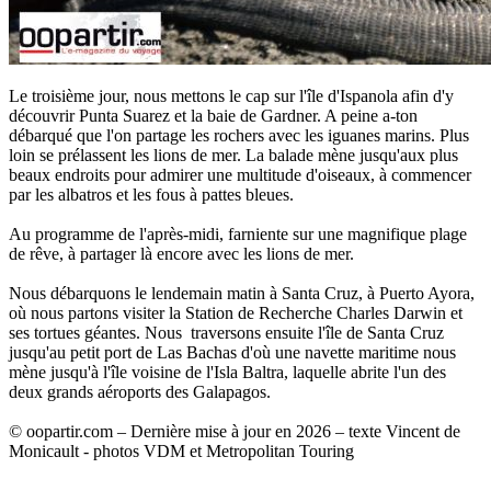
Le troisième jour, nous mettons le cap sur l'île d'Ispanola afin d'y
découvrir Punta Suarez et la baie de Gardner. A peine a-ton
débarqué que l'on partage les rochers avec les iguanes marins. Plus
loin se prélassent les lions de mer. La balade mène jusqu'aux plus
beaux endroits pour admirer une multitude d'oiseaux, à commencer
par les albatros et les fous à pattes bleues.
Au programme de l'après-midi, farniente sur une magnifique plage
de rêve, à partager là encore avec les lions de mer.
Nous débarquons le lendemain matin à Santa Cruz, à Puerto Ayora,
où nous partons visiter la Station de Recherche Charles Darwin et
ses tortues géantes. Nous traversons ensuite l'île de Santa Cruz
jusqu'au petit port de Las Bachas d'où une navette maritime nous
mène jusqu'à l'île voisine de l'Isla Baltra, laquelle abrite l'un des
deux grands aéroports des Galapagos.
© oopartir.com – Dernière mise à jour en 2026 – texte Vincent de
Monicault - photos VDM et Metropolitan Touring