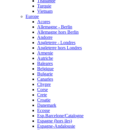
Thailande
Turquie
Vietnam
Europe
Acores
Allemagne - Berlin
Allemagne hors Berlin
Andorre
Angleterre - Londres
Angleterre hors Londres
Armenie
Autriche
Baleares
Belgique
Bulgarie
Canaries
Chypre
Corse
Crete
Croatie
Danemark
Ecosse
Esp.Barcelone/Catalogne
Espagne (hors iles)
Espagne-Andalousie