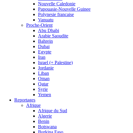
Nouvelle Caledonie
Papouasie-Nouvelle Guinee
Polynesie francaise
Vanuatu
Proche-Orient
Abu Dhabi
Arabie Saoudite
Bahrein
Dubai
Egypte
Iran
Israel (+ Palestine)
Jordanie
Liban
Oman
Qatar
Syrie
Yemen
Reportages
Afrique
Afrique du Sud
Algerie
Benin
Botswana
Burkina Faso