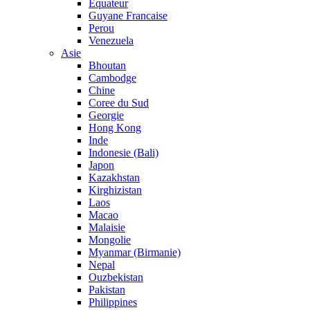
Equateur
Guyane Francaise
Perou
Venezuela
Asie
Bhoutan
Cambodge
Chine
Coree du Sud
Georgie
Hong Kong
Inde
Indonesie (Bali)
Japon
Kazakhstan
Kirghizistan
Laos
Macao
Malaisie
Mongolie
Myanmar (Birmanie)
Nepal
Ouzbekistan
Pakistan
Philippines