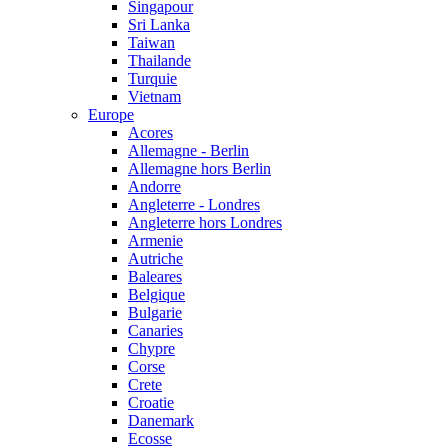
Singapour
Sri Lanka
Taiwan
Thailande
Turquie
Vietnam
Europe
Acores
Allemagne - Berlin
Allemagne hors Berlin
Andorre
Angleterre - Londres
Angleterre hors Londres
Armenie
Autriche
Baleares
Belgique
Bulgarie
Canaries
Chypre
Corse
Crete
Croatie
Danemark
Ecosse