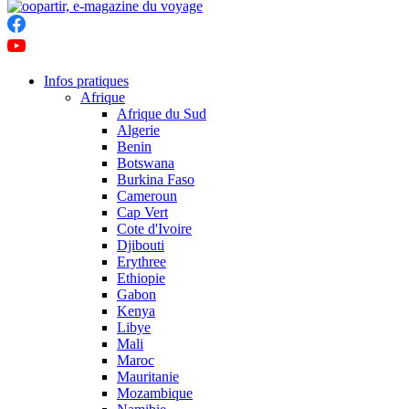
Infos pratiques
Afrique
Afrique du Sud
Algerie
Benin
Botswana
Burkina Faso
Cameroun
Cap Vert
Cote d'Ivoire
Djibouti
Erythree
Ethiopie
Gabon
Kenya
Libye
Mali
Maroc
Mauritanie
Mozambique