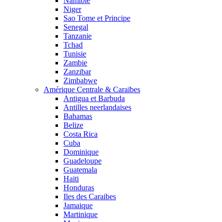
Namibie
Niger
Sao Tome et Principe
Senegal
Tanzanie
Tchad
Tunisie
Zambie
Zanzibar
Zimbabwe
Amérique Centrale & Caraïbes
Antigua et Barbuda
Antilles neerlandaises
Bahamas
Belize
Costa Rica
Cuba
Dominique
Guadeloupe
Guatemala
Haiti
Honduras
Iles des Caraibes
Jamaique
Martinique