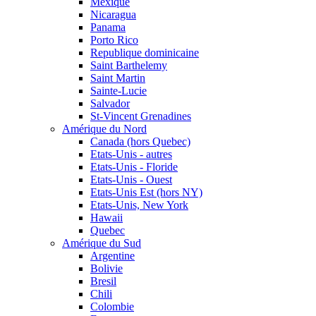
Mexique
Nicaragua
Panama
Porto Rico
Republique dominicaine
Saint Barthelemy
Saint Martin
Sainte-Lucie
Salvador
St-Vincent Grenadines
Amérique du Nord
Canada (hors Quebec)
Etats-Unis - autres
Etats-Unis - Floride
Etats-Unis - Ouest
Etats-Unis Est (hors NY)
Etats-Unis, New York
Hawaii
Quebec
Amérique du Sud
Argentine
Bolivie
Bresil
Chili
Colombie