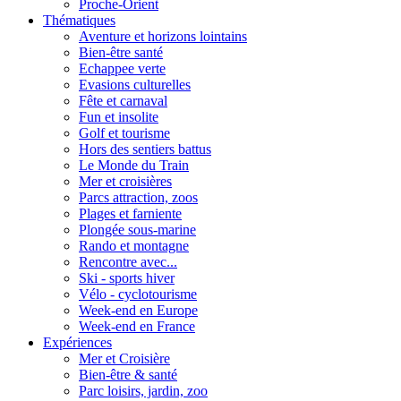
Proche-Orient
Thématiques
Aventure et horizons lointains
Bien-être santé
Echappee verte
Evasions culturelles
Fête et carnaval
Fun et insolite
Golf et tourisme
Hors des sentiers battus
Le Monde du Train
Mer et croisières
Parcs attraction, zoos
Plages et farniente
Plongée sous-marine
Rando et montagne
Rencontre avec...
Ski - sports hiver
Vélo - cyclotourisme
Week-end en Europe
Week-end en France
Expériences
Mer et Croisière
Bien-être & santé
Parc loisirs, jardin, zoo