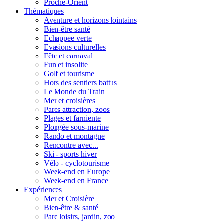
Proche-Orient
Thématiques
Aventure et horizons lointains
Bien-être santé
Echappee verte
Evasions culturelles
Fête et carnaval
Fun et insolite
Golf et tourisme
Hors des sentiers battus
Le Monde du Train
Mer et croisières
Parcs attraction, zoos
Plages et farniente
Plongée sous-marine
Rando et montagne
Rencontre avec...
Ski - sports hiver
Vélo - cyclotourisme
Week-end en Europe
Week-end en France
Expériences
Mer et Croisière
Bien-être & santé
Parc loisirs, jardin, zoo