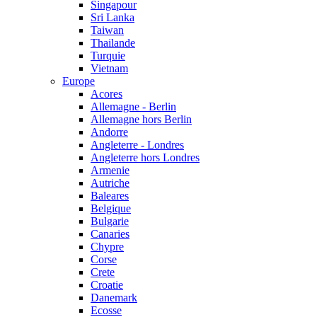
Singapour
Sri Lanka
Taiwan
Thailande
Turquie
Vietnam
Europe
Acores
Allemagne - Berlin
Allemagne hors Berlin
Andorre
Angleterre - Londres
Angleterre hors Londres
Armenie
Autriche
Baleares
Belgique
Bulgarie
Canaries
Chypre
Corse
Crete
Croatie
Danemark
Ecosse