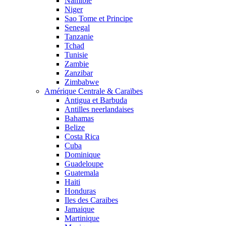
Namibie
Niger
Sao Tome et Principe
Senegal
Tanzanie
Tchad
Tunisie
Zambie
Zanzibar
Zimbabwe
Amérique Centrale & Caraïbes
Antigua et Barbuda
Antilles neerlandaises
Bahamas
Belize
Costa Rica
Cuba
Dominique
Guadeloupe
Guatemala
Haiti
Honduras
Iles des Caraibes
Jamaique
Martinique