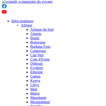
Infos pratiques
Afrique
Afrique du Sud
Algerie
Benin
Botswana
Burkina Faso
Cameroun
Cap Vert
Cote d'Ivoire
Djibouti
Erythree
Ethiopie
Gabon
Kenya
Libye
Mali
Maroc
Mauritanie
Mozambique