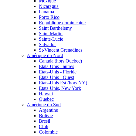
Mexique
Nicaragua
Panama
Porto Rico
Republique dominicaine
Saint Barthelemy
Saint Martin
Sainte-Lucie
Salvador
St-Vincent Grenadines
Amérique du Nord
Canada (hors Quebec)
Etats-Unis - autres
Etats-Unis - Floride
Etats-Unis - Ouest
Etats-Unis Est (hors NY)
Etats-Unis, New York
Hawaii
Quebec
Amérique du Sud
Argentine
Bolivie
Bresil
Chili
Colombie