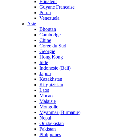
Equateur
Guyane Francaise
Perou
Venezuela
Asie
Bhoutan
Cambodge
Chine
Coree du Sud
Georgie
Hong Kong
Inde
Indonesie (Bali)
Japon
Kazakhstan
Kirghizistan
Laos
Macao
Malaisie
Mongolie
Myanmar (Birmanie)
Nepal
Ouzbekistan
Pakistan
Philippines