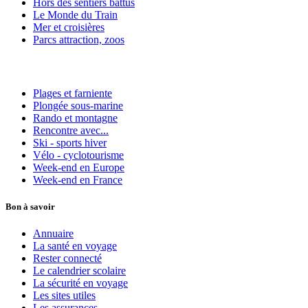
Hors des sentiers battus
Le Monde du Train
Mer et croisières
Parcs attraction, zoos
Plages et farniente
Plongée sous-marine
Rando et montagne
Rencontre avec...
Ski - sports hiver
Vélo - cyclotourisme
Week-end en Europe
Week-end en France
Bon à savoir
Annuaire
La santé en voyage
Rester connecté
Le calendrier scolaire
La sécurité en voyage
Les sites utiles
Les assurances