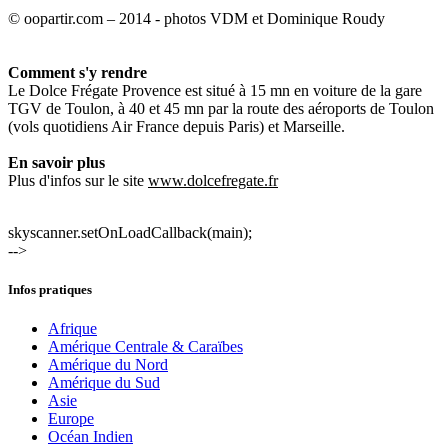
© oopartir.com – 2014 - photos VDM et Dominique Roudy
Comment s'y rendre
Le Dolce Frégate Provence est situé à 15 mn en voiture de la gare
TGV de Toulon, à 40 et 45 mn par la route des aéroports de Toulon
(vols quotidiens Air France depuis Paris) et Marseille.
En savoir plus
Plus d'infos sur le site
www.dolcefregate.fr
skyscanner.setOnLoadCallback(main);
-->
Infos pratiques
Afrique
Amérique Centrale & Caraïbes
Amérique du Nord
Amérique du Sud
Asie
Europe
Océan Indien