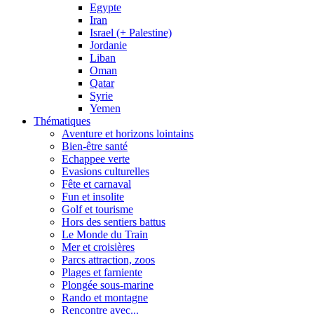
Egypte
Iran
Israel (+ Palestine)
Jordanie
Liban
Oman
Qatar
Syrie
Yemen
Thématiques
Aventure et horizons lointains
Bien-être santé
Echappee verte
Evasions culturelles
Fête et carnaval
Fun et insolite
Golf et tourisme
Hors des sentiers battus
Le Monde du Train
Mer et croisières
Parcs attraction, zoos
Plages et farniente
Plongée sous-marine
Rando et montagne
Rencontre avec...