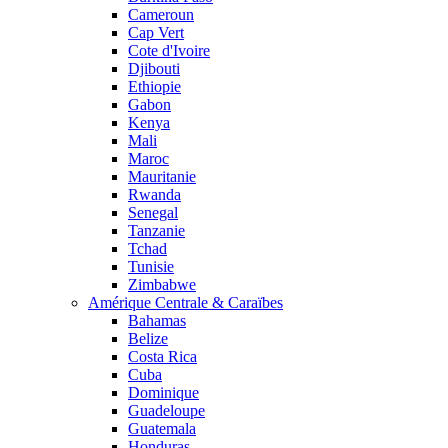
Cameroun
Cap Vert
Cote d'Ivoire
Djibouti
Ethiopie
Gabon
Kenya
Mali
Maroc
Mauritanie
Rwanda
Senegal
Tanzanie
Tchad
Tunisie
Zimbabwe
Amérique Centrale & Caraïbes
Bahamas
Belize
Costa Rica
Cuba
Dominique
Guadeloupe
Guatemala
Honduras