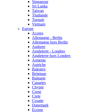
Singapour
Sri Lanka
Taiwan
Thailande
Turquie
Vietnam
Europe
Acores
Allemagne - Berlin
Allemagne hors Berlin
Andorre
Angleterre - Londres
Angleterre hors Londres
Armenie
Autriche
Baleares
Belgique
Bulgarie
Canaries
Chypre
Corse
Crete
Croatie
Danemark
Ecosse