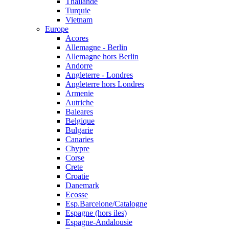
Thailande
Turquie
Vietnam
Europe
Acores
Allemagne - Berlin
Allemagne hors Berlin
Andorre
Angleterre - Londres
Angleterre hors Londres
Armenie
Autriche
Baleares
Belgique
Bulgarie
Canaries
Chypre
Corse
Crete
Croatie
Danemark
Ecosse
Esp.Barcelone/Catalogne
Espagne (hors iles)
Espagne-Andalousie