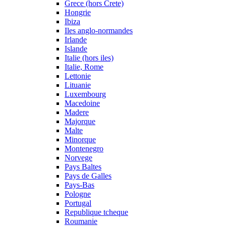
Grece (hors Crete)
Hongrie
Ibiza
Iles anglo-normandes
Irlande
Islande
Italie (hors iles)
Italie, Rome
Lettonie
Lituanie
Luxembourg
Macedoine
Madere
Majorque
Malte
Minorque
Montenegro
Norvege
Pays Baltes
Pays de Galles
Pays-Bas
Pologne
Portugal
Republique tcheque
Roumanie