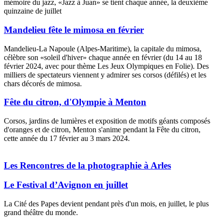
mémoire du jazz, «Jazz à Juan» se tient chaque année, la deuxième
quinzaine de juillet
Mandelieu fête le mimosa en février
Mandelieu-La Napoule (Alpes-Maritime), la capitale du mimosa,
célèbre son «soleil d'hiver» chaque année en février (du 14 au 18
février 2024, avec pour thème Les Jeux Olympiques en Folie). Des
milliers de spectateurs viennent y admirer ses corsos (défilés) et les
chars décorés de mimosa.
Fête du citron, d'Olympie à Menton
Corsos, jardins de lumières et exposition de motifs géants composés
d'oranges et de citron, Menton s'anime pendant la Fête du citron,
cette année du 17 février au 3 mars 2024.
Quando arriva l'anniversario
orologi replica
di matrimonio, è
necessario preparare una sorpresa per
repliche rolex
il proprio
Les Rencontres de la photographie à Arles
partner.
Le Festival d’Avignon en juillet
La Cité des Papes devient pendant près d'un mois, en juillet, le plus
grand théâtre du monde.