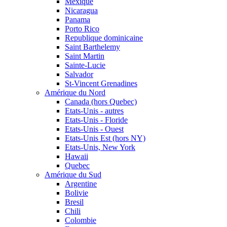
Mexique
Nicaragua
Panama
Porto Rico
Republique dominicaine
Saint Barthelemy
Saint Martin
Sainte-Lucie
Salvador
St-Vincent Grenadines
Amérique du Nord
Canada (hors Quebec)
Etats-Unis - autres
Etats-Unis - Floride
Etats-Unis - Ouest
Etats-Unis Est (hors NY)
Etats-Unis, New York
Hawaii
Quebec
Amérique du Sud
Argentine
Bolivie
Bresil
Chili
Colombie