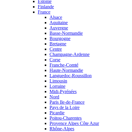
Estonie
Finlande
France
Alsace
Aquitaine
Auvergne
Basse-Normandie
Bourgogne
Bretagne
Centre
Champagne-Ardenne
Corse
Franche-Comté
Haute-Normandie
Languedoc-Roussillon
Limousin
Lorraine
Midi-Pyrénées
Nord
Paris Ile-de-France
Pays de la Loire
Picardie
Poitou-Charentes
Provence Alpes Côte Azur
Rhône-Alpes