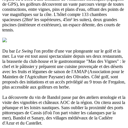
de GPS), les golfeurs découvrent un vaste parcours vierge de toutes
constructions, entre vignes, pins et plans d'eau, offrant des points de
vue magnifiques sur la côte. L'hôtel compte 133 chambres
spacieuses (28m² les supérieures, 45m² les suites), deux grandes
piscines (intérieure et extérieure), un espace détente, des courts de
tennis.
Du bar
Le Swing
l'on profite d'une vue plongeante sur le golf et la
mer. La vue est tout aussi spectaculaire depuis ses deux restaurants,
la brasserie du club-house et le gastronomique "Mas des Vignes" : le
chef et le pâtissier y préparent une cuisine provençale et des déserts
avec les fruits et légumes de saison de l'AMAP (Association pour le
Maintien de l'Agriculture Paysane) des Olivades. Côté golf, sont
proposés des initiations et un accès privilégié au 9 trous de Fregalon,
plus accessible aux golfeurs en herbe.
La découverte du vin de Bandol passe par des ateliers œnologie et la
visite des vignobles et châteaux AOC de la région. On citera aussi la
pétanque et les loisirs nautiques. Sans oublier la proximité des ports
pittoresques de Cassis (d'où l'on part visiter les calanques par la
mer), Bandol et Sanary, des villages médiévaux de la Cadière
d'Azur et du Castellet.