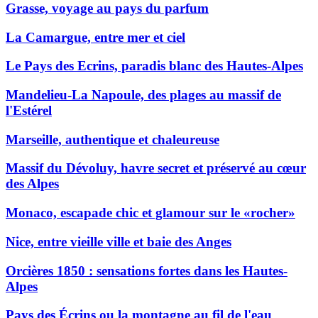
Grasse, voyage au pays du parfum
La Camargue, entre mer et ciel
Le Pays des Ecrins, paradis blanc des Hautes-Alpes
Mandelieu-La Napoule, des plages au massif de
l'Estérel
Marseille, authentique et chaleureuse
Massif du Dévoluy, havre secret et préservé au cœur
des Alpes
Monaco, escapade chic et glamour sur le «rocher»
Nice, entre vieille ville et baie des Anges
Orcières 1850 : sensations fortes dans les Hautes-
Alpes
Pays des Écrins ou la montagne au fil de l'eau