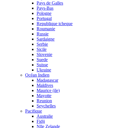
Pays de Galles
Pays-Bas
Pologne
Portugal
Republique tcheque
Roumanie
Russie
Sardaigne
Serbie
Sicile
Slovenie
Suede
Suisse
Ukraine
Océan Indien
Madagascar
Maldives
Maurice (ile)
Mayotte
Reunion
Seychelles
Pacifique
Australie
Fidji
Nlle Zelande