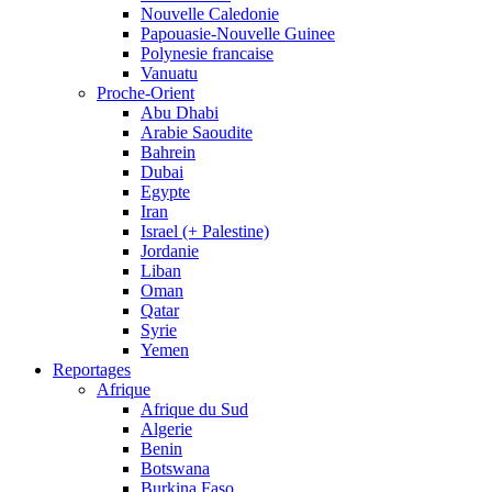
Nouvelle Caledonie
Papouasie-Nouvelle Guinee
Polynesie francaise
Vanuatu
Proche-Orient
Abu Dhabi
Arabie Saoudite
Bahrein
Dubai
Egypte
Iran
Israel (+ Palestine)
Jordanie
Liban
Oman
Qatar
Syrie
Yemen
Reportages
Afrique
Afrique du Sud
Algerie
Benin
Botswana
Burkina Faso