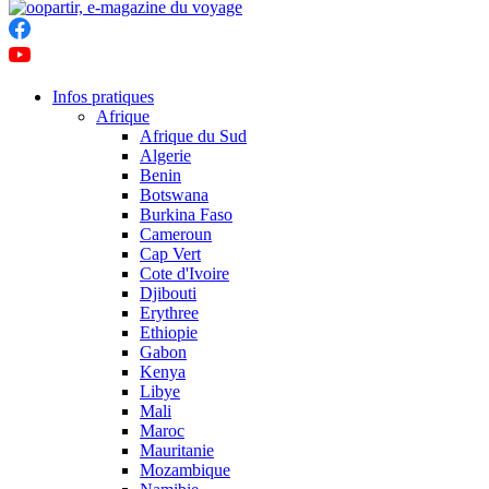
Infos pratiques
Afrique
Afrique du Sud
Algerie
Benin
Botswana
Burkina Faso
Cameroun
Cap Vert
Cote d'Ivoire
Djibouti
Erythree
Ethiopie
Gabon
Kenya
Libye
Mali
Maroc
Mauritanie
Mozambique