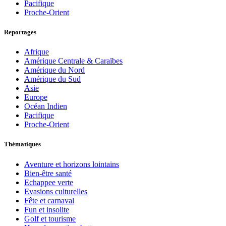
Pacifique
Proche-Orient
Reportages
Afrique
Amérique Centrale & Caraïbes
Amérique du Nord
Amérique du Sud
Asie
Europe
Océan Indien
Pacifique
Proche-Orient
Thématiques
Aventure et horizons lointains
Bien-être santé
Echappee verte
Evasions culturelles
Fête et carnaval
Fun et insolite
Golf et tourisme