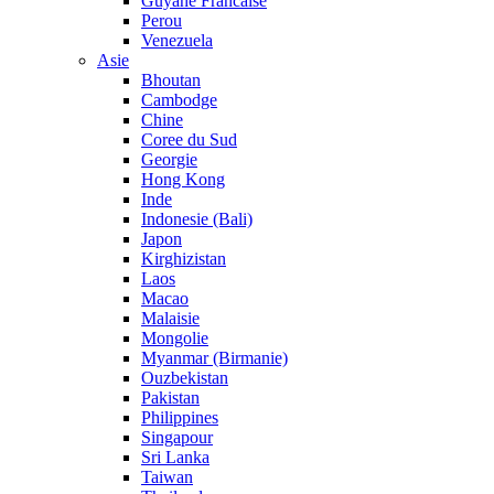
Guyane Francaise
Perou
Venezuela
Asie
Bhoutan
Cambodge
Chine
Coree du Sud
Georgie
Hong Kong
Inde
Indonesie (Bali)
Japon
Kirghizistan
Laos
Macao
Malaisie
Mongolie
Myanmar (Birmanie)
Ouzbekistan
Pakistan
Philippines
Singapour
Sri Lanka
Taiwan