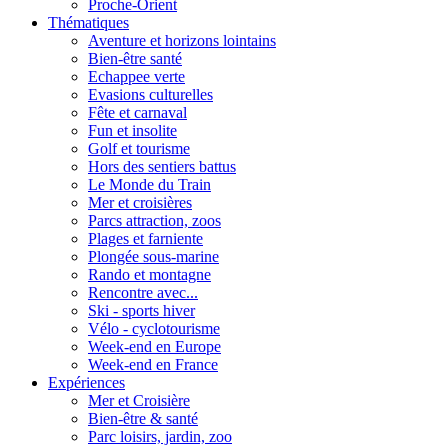
Proche-Orient
Thématiques
Aventure et horizons lointains
Bien-être santé
Echappee verte
Evasions culturelles
Fête et carnaval
Fun et insolite
Golf et tourisme
Hors des sentiers battus
Le Monde du Train
Mer et croisières
Parcs attraction, zoos
Plages et farniente
Plongée sous-marine
Rando et montagne
Rencontre avec...
Ski - sports hiver
Vélo - cyclotourisme
Week-end en Europe
Week-end en France
Expériences
Mer et Croisière
Bien-être & santé
Parc loisirs, jardin, zoo