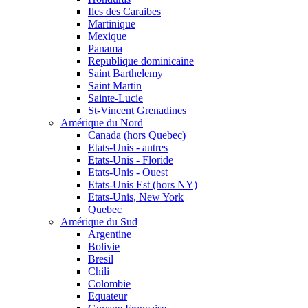
Iles des Caraibes
Martinique
Mexique
Panama
Republique dominicaine
Saint Barthelemy
Saint Martin
Sainte-Lucie
St-Vincent Grenadines
Amérique du Nord
Canada (hors Quebec)
Etats-Unis - autres
Etats-Unis - Floride
Etats-Unis - Ouest
Etats-Unis Est (hors NY)
Etats-Unis, New York
Quebec
Amérique du Sud
Argentine
Bolivie
Bresil
Chili
Colombie
Equateur