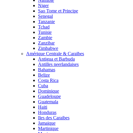
Namibie
Niger
Sao Tome et Principe
Senegal
Tanzanie
Tchad
Tunisie
Zambie
Zanzibar
Zimbabwe
Amérique Centrale & Caraïbes
Antigua et Barbuda
Antilles neerlandaises
Bahamas
Belize
Costa Rica
Cuba
Dominique
Guadeloupe
Guatemala
Haiti
Honduras
Iles des Caraibes
Jamaique
Martinique