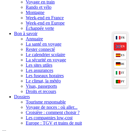
Voyage en train
Rando et vélo
Montagne
Week-end en France
Week-end en Europe
Échappée verte
Bon à savoir
FR
Annuaire
La santé en voyage
EN
Rester connecté
Le calendrier scolaire
ES
La sécurité en voyage
DE
Les sites utiles
Les assurances
IT
Les fuseaux horaires
Le climat, la météo
PT
Visas, passeports
Droits et recours
Dossiers
Tourisme responsable
Voyage de noces : où aller...
Croisière : comment choisir ?
Les compagnies low-cost
Europe : TGV et trains de nuit