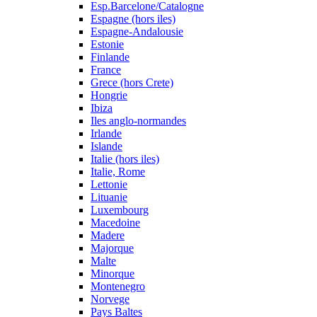
Esp.Barcelone/Catalogne
Espagne (hors iles)
Espagne-Andalousie
Estonie
Finlande
France
Grece (hors Crete)
Hongrie
Ibiza
Iles anglo-normandes
Irlande
Islande
Italie (hors iles)
Italie, Rome
Lettonie
Lituanie
Luxembourg
Macedoine
Madere
Majorque
Malte
Minorque
Montenegro
Norvege
Pays Baltes