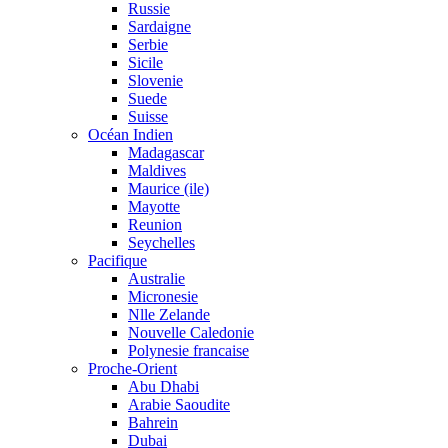
Russie
Sardaigne
Serbie
Sicile
Slovenie
Suede
Suisse
Océan Indien
Madagascar
Maldives
Maurice (ile)
Mayotte
Reunion
Seychelles
Pacifique
Australie
Micronesie
Nlle Zelande
Nouvelle Caledonie
Polynesie francaise
Proche-Orient
Abu Dhabi
Arabie Saoudite
Bahrein
Dubai