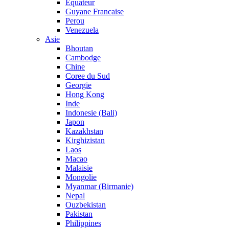
Equateur
Guyane Francaise
Perou
Venezuela
Asie
Bhoutan
Cambodge
Chine
Coree du Sud
Georgie
Hong Kong
Inde
Indonesie (Bali)
Japon
Kazakhstan
Kirghizistan
Laos
Macao
Malaisie
Mongolie
Myanmar (Birmanie)
Nepal
Ouzbekistan
Pakistan
Philippines