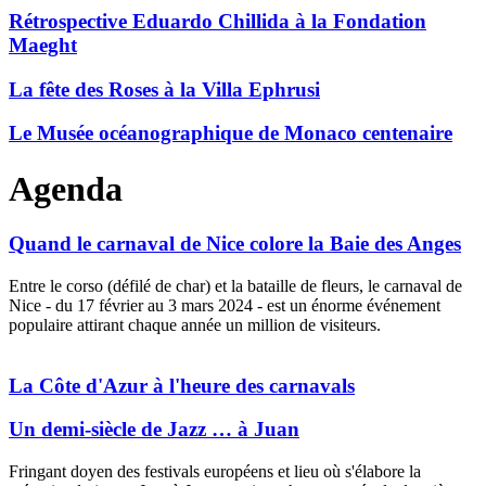
Rétrospective Eduardo Chillida à la Fondation
Maeght
La fête des Roses à la Villa Ephrusi
Le Musée océanographique de Monaco centenaire
Agenda
Quand le carnaval de Nice colore la Baie des Anges
Entre le corso (défilé de char) et la bataille de fleurs, le carnaval de
Nice - du 17 février au 3 mars 2024 - est un énorme événement
populaire attirant chaque année un million de visiteurs.
Plain marriage life
replica watches
needs surprise and love needs
romance to enrich.
La Côte d'Azur à l'heure des carnavals
Un demi-siècle de Jazz … à Juan
Fringant doyen des festivals européens et lieu où s'élabore la