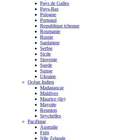
Pays de Galles
Pays-Bas
Pologne
Portugal
Republique tcheque
Roumanie
Russie
Sardaigne
Serbie
Sicile
Slovenie
Suede
Suisse
Ukraine
Océan Indien
Madagascar
Maldives
Maurice (ile)
Mayotte
Reunion
Seychelles
Pacifique
Australie
Fidji
Nlle Zelande