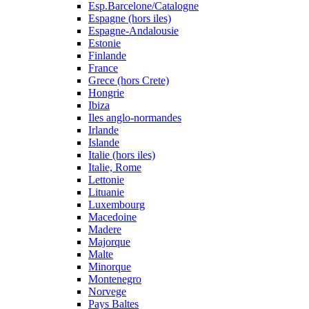
Esp.Barcelone/Catalogne
Espagne (hors iles)
Espagne-Andalousie
Estonie
Finlande
France
Grece (hors Crete)
Hongrie
Ibiza
Iles anglo-normandes
Irlande
Islande
Italie (hors iles)
Italie, Rome
Lettonie
Lituanie
Luxembourg
Macedoine
Madere
Majorque
Malte
Minorque
Montenegro
Norvege
Pays Baltes