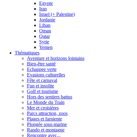
Egypte
Iran
Israel (+ Palestine)
Jordanie
Liban
Oman
Qatar
Syrie
Yemen
Thématiques
Aventure et horizons lointains
Bien-être santé
Echappee verte
Evasions culturelles
Fête et carnaval
Fun et insolite
Golf et tourisme
Hors des sentiers battus
Le Monde du Train
Mer et croisières
Parcs attraction, zoos
Plages et farniente
Plongée sous-marine
Rando et montagne
Rencontre avec...