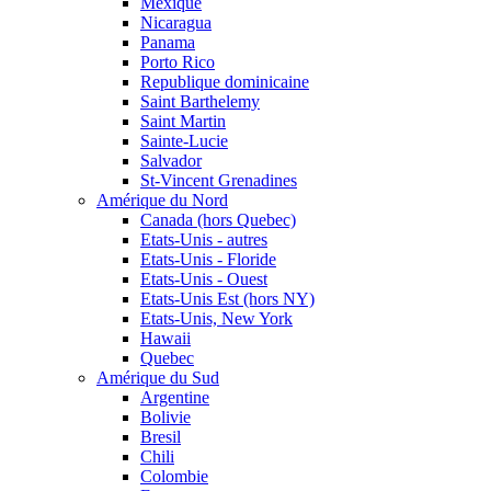
Mexique
Nicaragua
Panama
Porto Rico
Republique dominicaine
Saint Barthelemy
Saint Martin
Sainte-Lucie
Salvador
St-Vincent Grenadines
Amérique du Nord
Canada (hors Quebec)
Etats-Unis - autres
Etats-Unis - Floride
Etats-Unis - Ouest
Etats-Unis Est (hors NY)
Etats-Unis, New York
Hawaii
Quebec
Amérique du Sud
Argentine
Bolivie
Bresil
Chili
Colombie