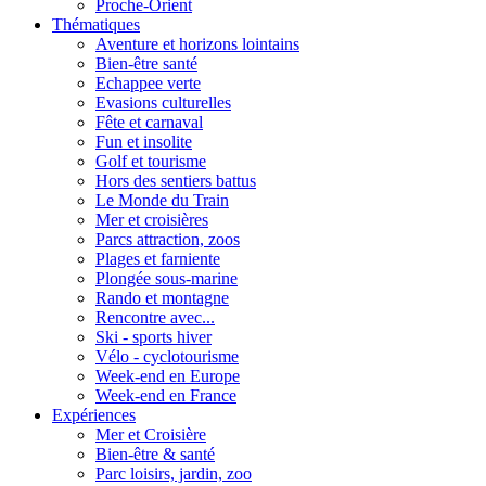
Proche-Orient
Thématiques
Aventure et horizons lointains
Bien-être santé
Echappee verte
Evasions culturelles
Fête et carnaval
Fun et insolite
Golf et tourisme
Hors des sentiers battus
Le Monde du Train
Mer et croisières
Parcs attraction, zoos
Plages et farniente
Plongée sous-marine
Rando et montagne
Rencontre avec...
Ski - sports hiver
Vélo - cyclotourisme
Week-end en Europe
Week-end en France
Expériences
Mer et Croisière
Bien-être & santé
Parc loisirs, jardin, zoo