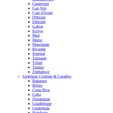
Cameroun
Cap Vert
Cote d'Ivoire
Djibouti
Ethiopie
Gabon
Kenya
Mali
Maroc
Mauritanie
Rwanda
Senegal
Tanzanie
Tchad
Tunisie
Zimbabwe
Amérique Centrale & Caraïbes
Bahamas
Belize
Costa Rica
Cuba
Dominique
Guadeloupe
Guatemala
Honduras