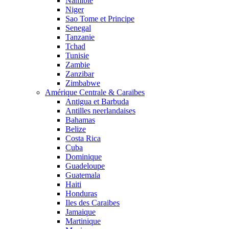
Namibie
Niger
Sao Tome et Principe
Senegal
Tanzanie
Tchad
Tunisie
Zambie
Zanzibar
Zimbabwe
Amérique Centrale & Caraïbes
Antigua et Barbuda
Antilles neerlandaises
Bahamas
Belize
Costa Rica
Cuba
Dominique
Guadeloupe
Guatemala
Haiti
Honduras
Iles des Caraibes
Jamaique
Martinique