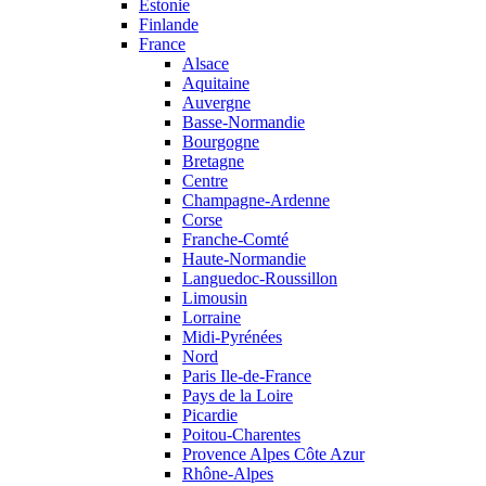
Estonie
Finlande
France
Alsace
Aquitaine
Auvergne
Basse-Normandie
Bourgogne
Bretagne
Centre
Champagne-Ardenne
Corse
Franche-Comté
Haute-Normandie
Languedoc-Roussillon
Limousin
Lorraine
Midi-Pyrénées
Nord
Paris Ile-de-France
Pays de la Loire
Picardie
Poitou-Charentes
Provence Alpes Côte Azur
Rhône-Alpes