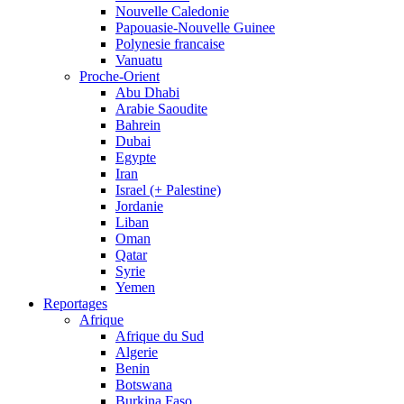
Nouvelle Caledonie
Papouasie-Nouvelle Guinee
Polynesie francaise
Vanuatu
Proche-Orient
Abu Dhabi
Arabie Saoudite
Bahrein
Dubai
Egypte
Iran
Israel (+ Palestine)
Jordanie
Liban
Oman
Qatar
Syrie
Yemen
Reportages
Afrique
Afrique du Sud
Algerie
Benin
Botswana
Burkina Faso