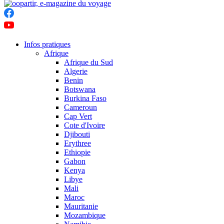
Infos pratiques
Afrique
Afrique du Sud
Algerie
Benin
Botswana
Burkina Faso
Cameroun
Cap Vert
Cote d'Ivoire
Djibouti
Erythree
Ethiopie
Gabon
Kenya
Libye
Mali
Maroc
Mauritanie
Mozambique