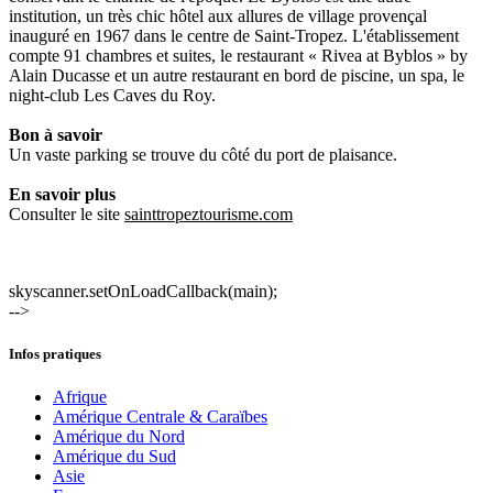
institution, un très chic hôtel aux allures de village provençal
inauguré en 1967 dans le centre de Saint-Tropez. L'établissement
compte 91 chambres et suites, le restaurant « Rivea at Byblos » by
Alain Ducasse et un autre restaurant en bord de piscine, un spa, le
night-club Les Caves du Roy.
Bon à savoir
Un vaste parking se trouve du côté du port de plaisance.
En savoir plus
Consulter le site
sainttropeztourisme.com
skyscanner.setOnLoadCallback(main);
-->
Infos pratiques
Afrique
Amérique Centrale & Caraïbes
Amérique du Nord
Amérique du Sud
Asie