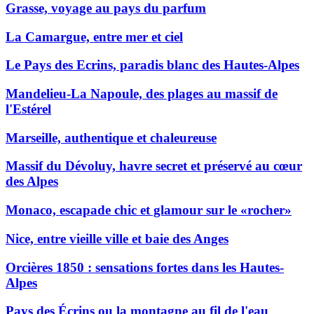
Grasse, voyage au pays du parfum
La Camargue, entre mer et ciel
Le Pays des Ecrins, paradis blanc des Hautes-Alpes
Mandelieu-La Napoule, des plages au massif de
l'Estérel
Marseille, authentique et chaleureuse
Massif du Dévoluy, havre secret et préservé au cœur
des Alpes
Monaco, escapade chic et glamour sur le «rocher»
Nice, entre vieille ville et baie des Anges
Orcières 1850 : sensations fortes dans les Hautes-
Alpes
Pays des Écrins ou la montagne au fil de l'eau