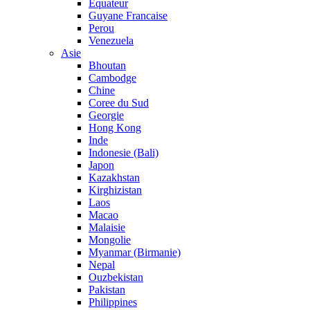
Equateur
Guyane Francaise
Perou
Venezuela
Asie
Bhoutan
Cambodge
Chine
Coree du Sud
Georgie
Hong Kong
Inde
Indonesie (Bali)
Japon
Kazakhstan
Kirghizistan
Laos
Macao
Malaisie
Mongolie
Myanmar (Birmanie)
Nepal
Ouzbekistan
Pakistan
Philippines