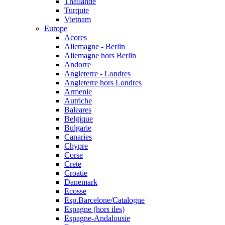
Thailande
Turquie
Vietnam
Europe
Acores
Allemagne - Berlin
Allemagne hors Berlin
Andorre
Angleterre - Londres
Angleterre hors Londres
Armenie
Autriche
Baleares
Belgique
Bulgarie
Canaries
Chypre
Corse
Crete
Croatie
Danemark
Ecosse
Esp.Barcelone/Catalogne
Espagne (hors iles)
Espagne-Andalousie