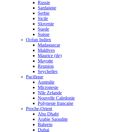
Russie
Sardaigne
Serbie
Sicile
Slovenie
Suede
Suisse
Océan Indien
Madagascar
Maldives
Maurice (ile)
Mayotte
Reunion
Seychelles
Pacifique
Australie
Micronesie
Nlle Zelande
Nouvelle Caledonie
Polynesie francaise
Proche-Orient
Abu Dhabi
Arabie Saoudite
Bahrein
Dubai