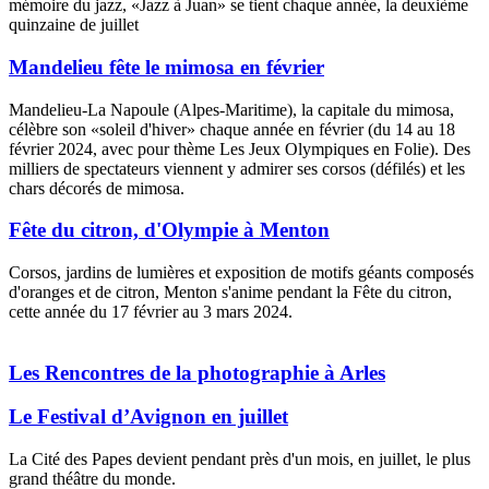
mémoire du jazz, «Jazz à Juan» se tient chaque année, la deuxième
quinzaine de juillet
Mandelieu fête le mimosa en février
Mandelieu-La Napoule (Alpes-Maritime), la capitale du mimosa,
célèbre son «soleil d'hiver» chaque année en février (du 14 au 18
février 2024, avec pour thème Les Jeux Olympiques en Folie). Des
milliers de spectateurs viennent y admirer ses corsos (défilés) et les
chars décorés de mimosa.
Fête du citron, d'Olympie à Menton
Corsos, jardins de lumières et exposition de motifs géants composés
d'oranges et de citron, Menton s'anime pendant la Fête du citron,
cette année du 17 février au 3 mars 2024.
Quando arriva l'anniversario
orologi replica
di matrimonio, è
necessario preparare una sorpresa per
repliche rolex
il proprio
Les Rencontres de la photographie à Arles
partner.
Le Festival d’Avignon en juillet
La Cité des Papes devient pendant près d'un mois, en juillet, le plus
grand théâtre du monde.