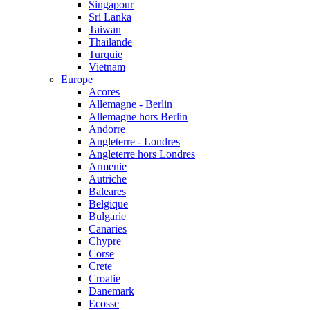
Singapour
Sri Lanka
Taiwan
Thailande
Turquie
Vietnam
Europe
Acores
Allemagne - Berlin
Allemagne hors Berlin
Andorre
Angleterre - Londres
Angleterre hors Londres
Armenie
Autriche
Baleares
Belgique
Bulgarie
Canaries
Chypre
Corse
Crete
Croatie
Danemark
Ecosse