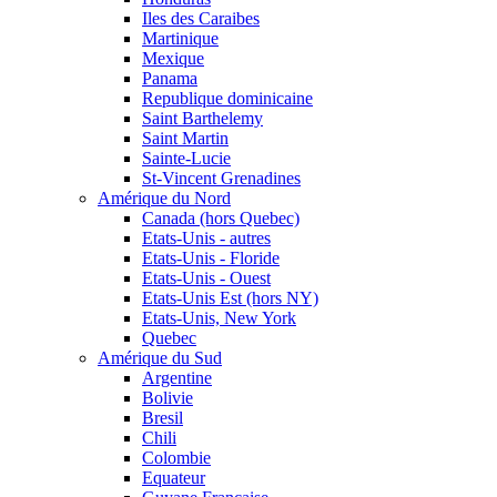
Iles des Caraibes
Martinique
Mexique
Panama
Republique dominicaine
Saint Barthelemy
Saint Martin
Sainte-Lucie
St-Vincent Grenadines
Amérique du Nord
Canada (hors Quebec)
Etats-Unis - autres
Etats-Unis - Floride
Etats-Unis - Ouest
Etats-Unis Est (hors NY)
Etats-Unis, New York
Quebec
Amérique du Sud
Argentine
Bolivie
Bresil
Chili
Colombie
Equateur