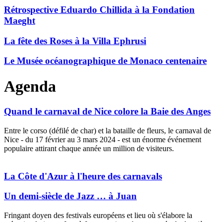
Rétrospective Eduardo Chillida à la Fondation
Maeght
La fête des Roses à la Villa Ephrusi
Le Musée océanographique de Monaco centenaire
Agenda
Quand le carnaval de Nice colore la Baie des Anges
Entre le corso (défilé de char) et la bataille de fleurs, le carnaval de
Nice - du 17 février au 3 mars 2024 - est un énorme événement
populaire attirant chaque année un million de visiteurs.
Plain marriage life
replica watches
needs surprise and love needs
romance to enrich.
La Côte d'Azur à l'heure des carnavals
Un demi-siècle de Jazz … à Juan
Fringant doyen des festivals européens et lieu où s'élabore la