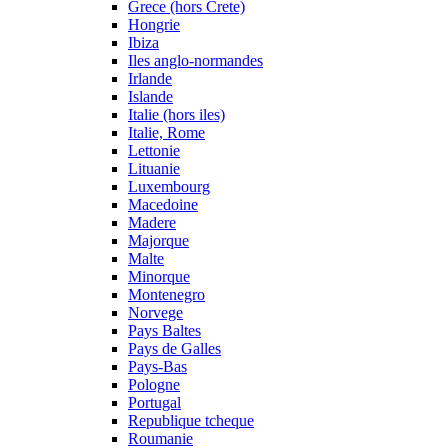
Grece (hors Crete)
Hongrie
Ibiza
Iles anglo-normandes
Irlande
Islande
Italie (hors iles)
Italie, Rome
Lettonie
Lituanie
Luxembourg
Macedoine
Madere
Majorque
Malte
Minorque
Montenegro
Norvege
Pays Baltes
Pays de Galles
Pays-Bas
Pologne
Portugal
Republique tcheque
Roumanie