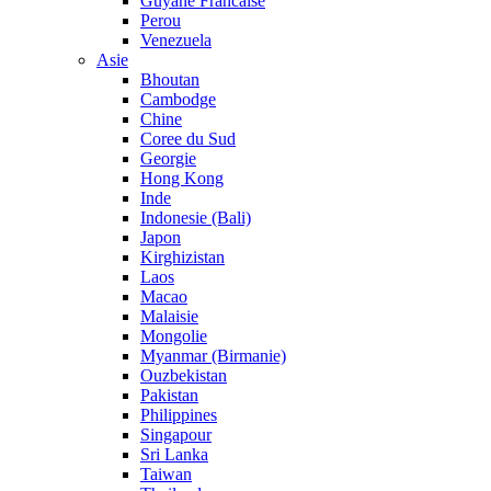
Guyane Francaise
Perou
Venezuela
Asie
Bhoutan
Cambodge
Chine
Coree du Sud
Georgie
Hong Kong
Inde
Indonesie (Bali)
Japon
Kirghizistan
Laos
Macao
Malaisie
Mongolie
Myanmar (Birmanie)
Ouzbekistan
Pakistan
Philippines
Singapour
Sri Lanka
Taiwan